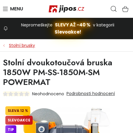
Přejít na obsah
Hled
N
SLEVY AŽ -40 %
Nepromeškejte
v kategorii
Slevoakce!
Slevoakce
Stolní brusky
Zahrada
Stolní dvoukotoučová bruska
1850W PM-SS-1850M-SM
Stavba a dům
POWERMAT
Podrobnosti hodnocení
Neohodnoceno
Dílna
12 %
Domácnost
SLEVOAKCE
TIP