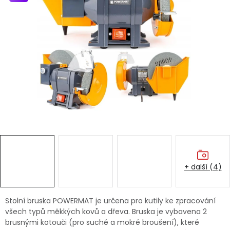
Dětská hřiště
Autodoplňky
Vánoce
Ochranné pomůcky
Fotovoltaika
Výprodej
+ další (4)
Značky
Stolní bruska POWERMAT je určena pro kutily ke zpracování
všech typů měkkých kovů a dřeva. Bruska je vybavena 2
brusnými kotouči (pro suché a mokré broušení), které