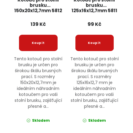
brusku
brusku
150x20x12,7mm 5812
125x16x12,7mm 5811
JIPOS
JIPOS
139 Kč
99 Kč
Tento kotouč pro stolní
Tento kotouč pro stolní
brusku je určen pro
brusku je určen pro
širokou škálu brusných
širokou škálu brusných
prací. S rozměry
prací. S rozměry
150x20x12,7mm je
125x16x12,7 mm je
ideálním náhradním
ideálním náhradním
kotoučem pro vaši
kotoučem pro vaši
stolní brusku, zajišťující
stolní brusku, zajišťující
přesné a...
přesné a...
Skladem
Skladem