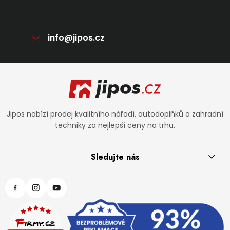
info
@
jipos.cz
Zápatí
Jipos nabízí prodej kvalitního nářadí, autodoplňků a zahradní
techniky za nejlepší ceny na trhu.
Sledujte nás