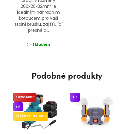
prací. S rozměry
200x20x32mm je
ideálním náhradním
kotoučem pro vaši
stolní brusku, zajišťující
přesné a...
Skladem
Podobné produkty
SLEVOAKCE
TIP
TIP
VÝPRODEJ SKLADU