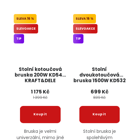
16 %
16 %
SLEVOAKCE
SLEVOAKCE
TIP
TIP
Stolní kotoučová
Stolní
bruska 200W KD544
dvoukotoučová
KRAFT&DELE
bruska 1500W KD532
KRAFT&DELE
1 175 Kč
699 Kč
1 399 Kč
839 Kč
Bruska je velmi
Stolní bruska je
univerzální, mimo jiné
spolehlivým