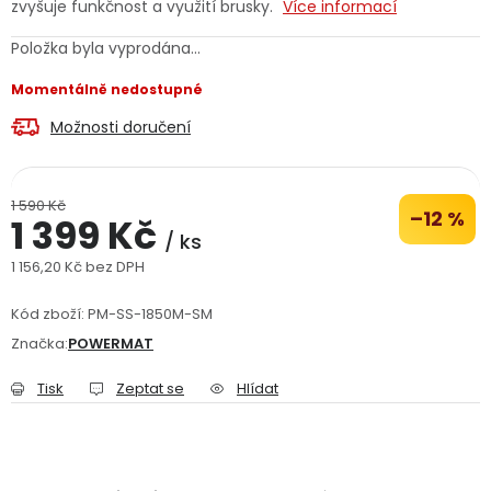
zvyšuje funkčnost a využití brusky.
Více informací
Jaký je aktuální stav mé objednávky?
Položka byla vyprodána…
Velkoobchodní spolupráce (B2B)
Prodejna nářadí
Momentálně nedostupné
Možnosti doručení
Servis nářadí
Hodnocení obchodu
Doprava a platba
Váš zákaznický účet
Kontakt
1 590 Kč
–12 %
1 399 Kč
/ ks
PODPORA
1 156,20 Kč bez DPH
Měrná cena:
Kód zboží:
PM-SS-1850M-SM
Reklamační formulář
Odstoupení ve lhůtě 14 dní
Značka:
POWERMAT
Obchodní podmínky
Reklamační řád
Tisk
Zeptat se
Hlídat
Podmínky ochrany osobních údajů