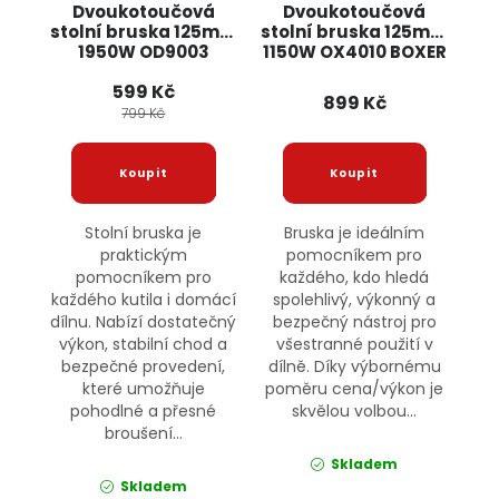
Dvoukotoučová
Dvoukotoučová
stolní bruska 125mm
stolní bruska 125mm
1950W OD9003
1150W OX4010 BOXER
ONDRAGON
599 Kč
899 Kč
799 Kč
Stolní bruska je
Bruska je ideálním
praktickým
pomocníkem pro
pomocníkem pro
každého, kdo hledá
každého kutila i domácí
spolehlivý, výkonný a
dílnu. Nabízí dostatečný
bezpečný nástroj pro
výkon, stabilní chod a
všestranné použití v
bezpečné provedení,
dílně. Díky výbornému
které umožňuje
poměru cena/výkon je
pohodlné a přesné
skvělou volbou...
broušení...
Skladem
Skladem