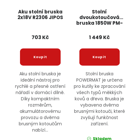
Aku stolní bruska
Stolní
2x18V R2306 JIPOS
dvoukotoučová
bruska 1850W PM-
SS-1850M
POWERMAT
703 Kč
1 449 Kč
Aku stolní bruska je
Stolní bruska
ideální nástroj pro
POWERMAT je určena
rychlé a přesné ostření
pro kutily ke zpracování
nářadí v domácí dílně.
všech typů měkkých
Díky kompaktním
kovů a dřeva. Bruska je
rozměrům,
vybavena dvěma
akumulátorovému
brusnými kotouči, které
provozu a dvěma
zvyšují funkčnost
brusným kotoučům
zařízení.
nabízí...
Skladem