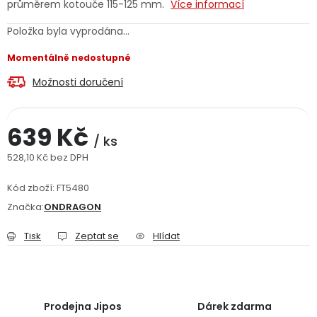
průměrem kotouče 115-125 mm.
Více informací
Jaký je aktuální stav mé objednávky?
Položka byla vyprodána…
Velkoobchodní spolupráce (B2B)
Prodejna nářadí
Momentálně nedostupné
Možnosti doručení
Servis nářadí
Hodnocení obchodu
Doprava a platba
Váš zákaznický účet
Kontakt
639 Kč
/ ks
528,10 Kč bez DPH
PODPORA
Měrná cena:
Kód zboží:
FT5480
Značka:
ONDRAGON
Reklamační formulář
Odstoupení ve lhůtě 14 dní
Tisk
Zeptat se
Hlídat
Obchodní podmínky
Reklamační řád
Podmínky ochrany osobních údajů
Prodejna Jipos
Dárek zdarma