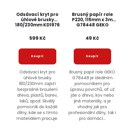
Odsávací kryt pro
Brusný papír role
úhlové brusky
P220, 115mm x 3m
180/230mm KD1976
G78448 GEKO
KRAFT&DELE
599 Kč
49 Kč
Odsávací kryt pro
Brusný papír role GEKO
úhlové brusky
G78448 je ideálním
180/230mm zajistí
pomocníkem pro
bezprašné broušení
úpravu povrchů, ať už
dřeva, plastů, barev,
jde o dřevo, kov nebo
laků, apod. Skvělý
jiné materiály, a je
pomocník do každé
vhodný jak pro
dílny, kde se s tímto
profesionální dílny, tak i
materiálem pracuje.
pro domácí...