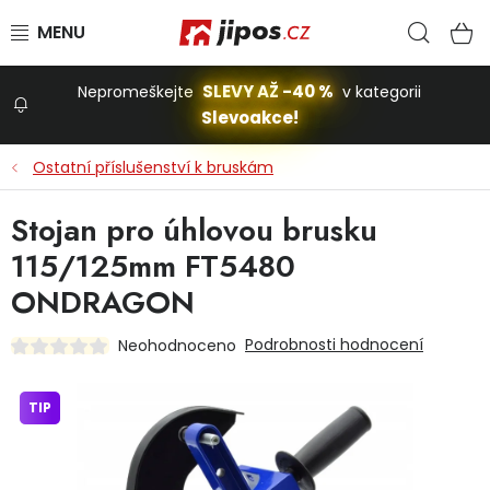
Přejít na obsah
Hled
N
SLEVY AŽ -40 %
Nepromeškejte
v kategorii
Slevoakce!
Slevoakce
Ostatní příslušenství k bruskám
Zahrada
Stojan pro úhlovou brusku
115/125mm FT5480
Stavba a dům
ONDRAGON
Podrobnosti hodnocení
Neohodnoceno
Dílna
TIP
Domácnost