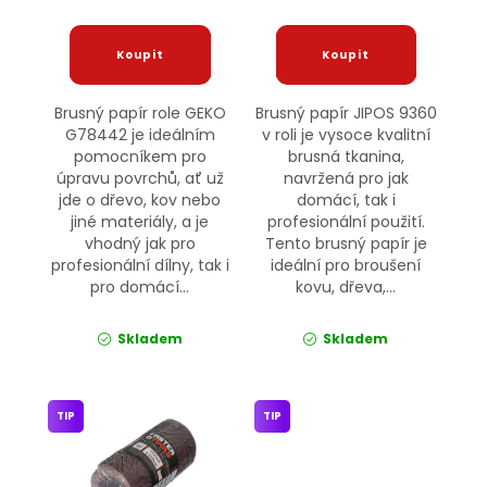
Brusný papír role GEKO
Brusný papír JIPOS 9360
G78442 je ideálním
v roli je vysoce kvalitní
pomocníkem pro
brusná tkanina,
úpravu povrchů, ať už
navržená pro jak
jde o dřevo, kov nebo
domácí, tak i
jiné materiály, a je
profesionální použití.
vhodný jak pro
Tento brusný papír je
profesionální dílny, tak i
ideální pro broušení
pro domácí...
kovu, dřeva,...
Skladem
Skladem
TIP
TIP