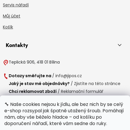
Servis nářadí
Můj účet
Košík
Kontakty
Teplická 906, 418 01 Bílina
Dotazy směřujte na
/
info@jipos.cz
Jaký je stav mé objednávky?
/
Zjistíte na této stránce
Chci reklamovat zboží
/
Reklamační formulář
Chci vrátit zboží do 14 dní
/
Formulář pro vrácení zboží
🔧 Naše cookies nejsou k jídlu, ale bez nich by se celý
e-shop rozsypal jak špatně utažený šroub. Pomáhají
Provozní doba
nám, aby vše běželo hladce – od košíku po
Po-Čt /
8:00 - 15:00
doporučení nářadí, které vám sedne do ruky.
Pá /
7:30 - 14:30