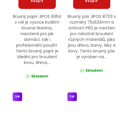
Brusný papír JIPOS 9364
Brusný pás JIPOS 8703 s
v roli je vysoce kvalitní
rozměry 75x533mm a
brusná tkanina,
zrnitostí P60 je navržen
navržená pro jak
pro náročné broušení
domácí, tak i
různých materiálů, jako
profesionální použití.
jsou dřevo, barvy, laky a
Tento brusný papír je
kovy. Tento brusný pás
ideální pro broušení
je vyroben na...
kovu, dřeva,...
Skladem
Skladem
TIP
TIP