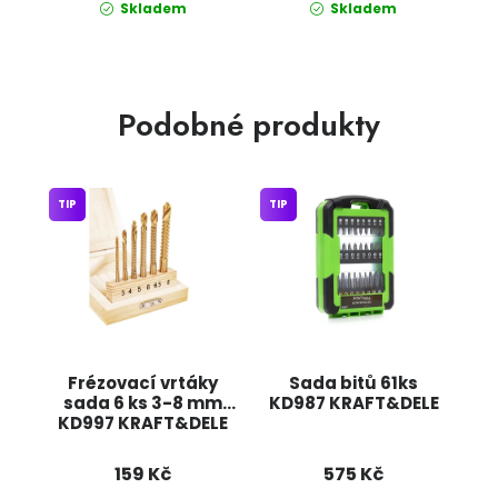
Skladem
Skladem
Podobné produkty
TIP
TIP
Frézovací vrtáky
Sada bitů 61ks
sada 6 ks 3-8 mm
KD987 KRAFT&DELE
KD997 KRAFT&DELE
159 Kč
575 Kč