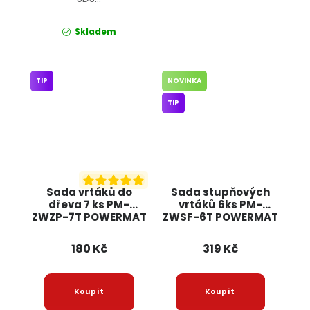
Skladem
TIP
NOVINKA
TIP
Sada vrtáků do
Sada stupňových
dřeva 7 ks PM-
vrtáků 6ks PM-
ZWZP-7T POWERMAT
ZWSF-6T POWERMAT
180 Kč
319 Kč