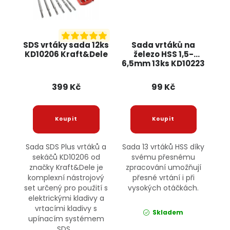
SDS vrtáky sada 12ks
Sada vrtáků na
KD10206 Kraft&Dele
železo HSS 1,5-
6,5mm 13ks KD10223
KRAFT&DELE
399 Kč
99 Kč
Sada SDS Plus vrtáků a
Sada 13 vrtáků HSS díky
sekáčů KD10206 od
svému přesnému
značky Kraft&Dele je
zpracování umožňují
komplexní nástrojový
přesné vrtání i při
set určený pro použití s
vysokých otáčkách.
elektrickými kladivy a
vrtacími kladivy s
Skladem
upínacím systémem
SDS...