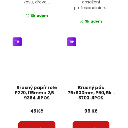
kovu, dřeva,...
dosažení
profesionálních...
Skladem
Skladem
TIP
TIP
Brusný papír role
Brusný pás
P220, 115mm x 2,5m
75x533mm, P60, 5ks
9364 JIPOS
8703 JIPOS
45 Kč
99 Kč