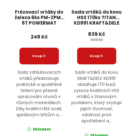
Frézovací vrtáky do
Sada vrtáků do kovu
železa 6ks PM-ZPM-
HSS 170ks TITAN
6T POWERMAT
KD991 KRAFT&DELE
839 Kč
249 Kč
999 Kč
Sada zahlubovacích
Sada vrtáků do kovu
vrtáků představuje
KRAFT&DELE KD991
praktické a spolehlivé
obsahuje 170 kusů
řešení pro přesné
vysoce kvalitních HSS
opracování otvorů v
vrtáků s titanovým
různých materiálech.
povlakem, který zvyšuje
Díky kvalitní HSS oceli,
jejich životnost,
spirálovým břitům a...
odolnost proti
opotřebení a...
Skladem
Skladem