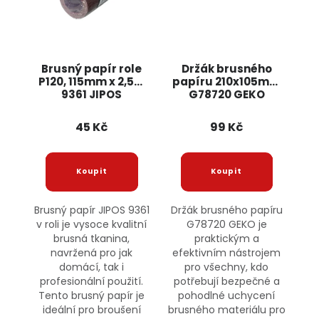
Brusný papír role
Držák brusného
P120, 115mm x 2,5m
papíru 210x105mm
9361 JIPOS
G78720 GEKO
45 Kč
99 Kč
Brusný papír JIPOS 9361
Držák brusného papíru
v roli je vysoce kvalitní
G78720 GEKO je
brusná tkanina,
praktickým a
navržená pro jak
efektivním nástrojem
domácí, tak i
pro všechny, kdo
profesionální použití.
potřebují bezpečné a
Tento brusný papír je
pohodlné uchycení
ideální pro broušení
brusného materiálu pro