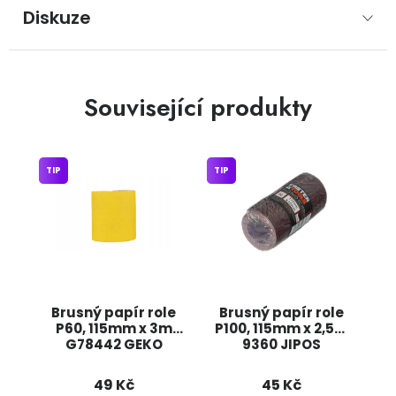
Diskuze
Související produkty
TIP
TIP
Brusný papír role
Brusný papír role
P60, 115mm x 3m
P100, 115mm x 2,5m
G78442 GEKO
9360 JIPOS
49 Kč
45 Kč