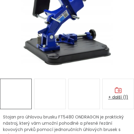
Dětská hřiště
Autodoplňky
Vánoce
Ochranné pomůcky
Fotovoltaika
Výprodej
+ další (1)
Značky
Stojan pro úhlovou brusku FT5480 ONDRAGON je praktický
nástroj, který vám umožní pohodlné a přesné řezání
kovových prvků pomocí jednoručních úhlových brusek s