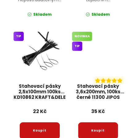
Skladem
Skladem
TIP
NOVINKA
TIP
Stahovací pásky
Stahovací pásky
2,5x100mm 100ks
3,6x200mm, 100ks
KD10862 KRAFT&DELE
černé 11300 JIPOS
22 Kč
35 Kč