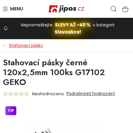
Přejít na obsah
Hled
N
SLEVY AŽ -40 %
Nepromeškejte
v kategorii
Slevoakce!
Slevoakce
Stahovací pásky
Zahrada
Stahovací pásky černé
120x2,5mm 100ks G17102
Stavba a dům
GEKO
Podrobnosti hodnocení
Neohodnoceno
Dílna
TIP
Domácnost