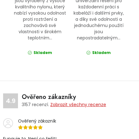
jsou vyrobeny z vysoce
univerzální řešení pro
kvalitního nylonu, který
každodenní práci s
nabízí vysokou odolnost
kabeláží i dalšími prvky,
proti roztržení a
a díky své odolnosti a
zachovává své
jednoduchému použití
vlastnosti v širokém
jsou
teplotním...
nepostradatelným...
Skladem
Skladem
Ověřeno zákazníky
4.9
3157
recenzí.
Zobrazit všechny recenze
Ověřený zákazník
Funguje to. Není co řešit!