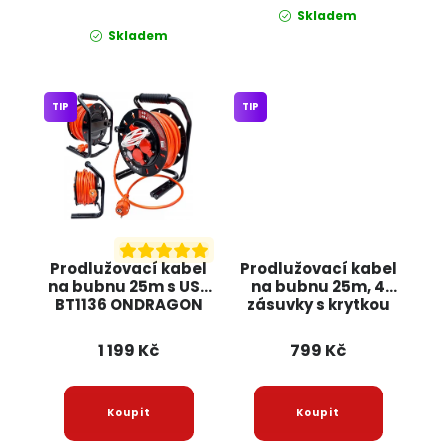
Skladem
Skladem
TIP
TIP
Prodlužovací kabel
Prodlužovací kabel
na bubnu 25m s USB
na bubnu 25m, 4
BT1136 ONDRAGON
zásuvky s krytkou
OD025K ONDRAGON
1 199 Kč
799 Kč