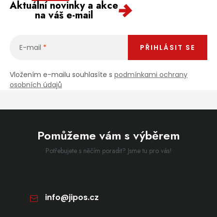
Aktuální novinky a akce
na váš e-mail
E-mail
PŘIHLÁSIT SE
Vložením e-mailu souhlasíte s
podmínkami ochrany
osobních údajů
Pomůžeme vám s výběrem
Potřebujete s něčím poradit? Jsme tu pro vás!
info
@
jipos.cz