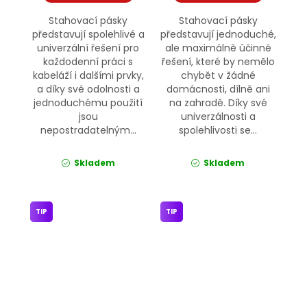
Stahovací pásky
Stahovací pásky
představují spolehlivé a
představují jednoduché,
univerzální řešení pro
ale maximálně účinné
každodenní práci s
řešení, které by nemělo
kabeláží i dalšími prvky,
chybět v žádné
a díky své odolnosti a
domácnosti, dílně ani
jednoduchému použití
na zahradě. Díky své
jsou
univerzálnosti a
nepostradatelným...
spolehlivosti se...
Skladem
Skladem
TIP
TIP