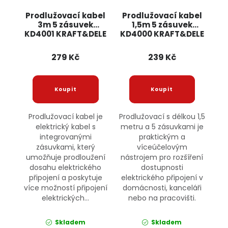
Prodlužovací kabel
Prodlužovací kabel
3m 5 zásuvek
1,5m 5 zásuvek
KD4001 KRAFT&DELE
KD4000 KRAFT&DELE
279 Kč
239 Kč
Prodlužovací kabel je
Prodlužovací s délkou 1,5
elektrický kabel s
metru a 5 zásuvkami je
integrovanými
praktickým a
zásuvkami, který
víceúčelovým
umožňuje prodloužení
nástrojem pro rozšíření
dosahu elektrického
dostupnosti
připojení a poskytuje
elektrického připojení v
více možností připojení
domácnosti, kanceláři
elektrických...
nebo na pracovišti.
Skladem
Skladem