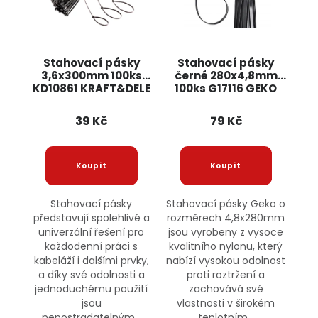
Stahovací pásky
Stahovací pásky
3,6x300mm 100ks
černé 280x4,8mm
KD10861 KRAFT&DELE
100ks G17116 GEKO
39 Kč
79 Kč
Stahovací pásky
Stahovací pásky Geko o
představují spolehlivé a
rozměrech 4,8x280mm
univerzální řešení pro
jsou vyrobeny z vysoce
každodenní práci s
kvalitního nylonu, který
kabeláží i dalšími prvky,
nabízí vysokou odolnost
a díky své odolnosti a
proti roztržení a
jednoduchému použití
zachovává své
jsou
vlastnosti v širokém
nepostradatelným...
teplotním...