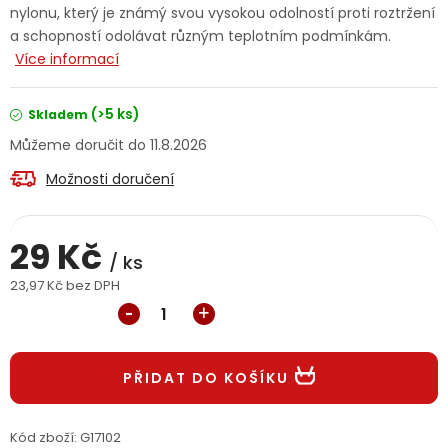
nylonu, který je známý svou vysokou odolností proti roztržení
Jaký je aktuální stav mé objednávky?
a schopností odolávat různým teplotním podmínkám.
Více informací
Velkoobchodní spolupráce (B2B)
Prodejna nářadí
(>5 ks)
Skladem
Servis nářadí
Hodnocení obchodu
11.8.2026
Doprava a platba
Váš zákaznický účet
Kontakt
Možnosti doručení
PODPORA
29 Kč
/ ks
23,97 Kč bez DPH
Reklamační formulář
Odstoupení ve lhůtě 14 dní
Měrná cena:
Obchodní podmínky
Reklamační řád
PŘIDAT DO KOŠÍKU
Podmínky ochrany osobních údajů
Kód zboží:
G17102