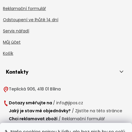
Reklamační formulář
Odstoupení ve lhůtě 14 dní
Servis nářadí
Můj účet
Košík
Kontakty
Teplická 906, 418 01 Bílina
Dotazy směřujte na
/
info@jipos.cz
Jaký je stav mé objednávky?
/
Zjistíte na této stránce
Chci reklamovat zboží
/
Reklamační formulář
Chci vrátit zboží do 14 dní
/
Formulář pro vrácení zboží
🔧 Naše cookies nejsou k jídlu, ale bez nich by se celý