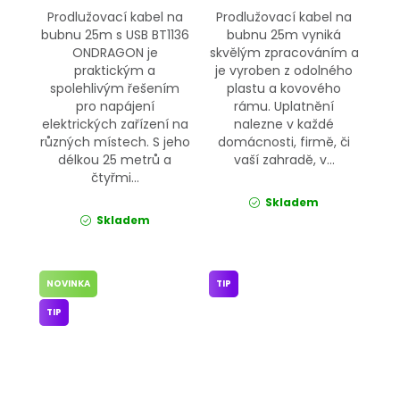
Prodlužovací kabel na
Prodlužovací kabel na
bubnu 25m s USB BT1136
bubnu 25m vyniká
ONDRAGON je
skvělým zpracováním a
praktickým a
je vyroben z odolného
spolehlivým řešením
plastu a kovového
pro napájení
rámu. Uplatnění
elektrických zařízení na
nalezne v každé
různých místech. S jeho
domácnosti, firmě, či
délkou 25 metrů a
vaší zahradě, v...
čtyřmi...
Skladem
Skladem
NOVINKA
TIP
TIP