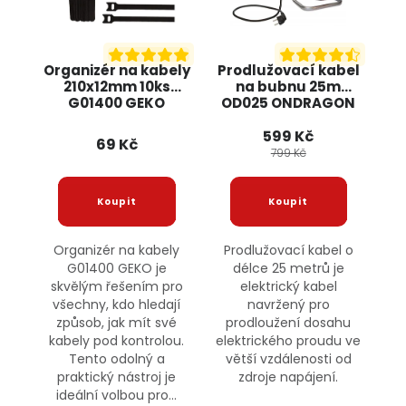
Organizér na kabely
Prodlužovací kabel
210x12mm 10ks
na bubnu 25m
G01400 GEKO
OD025 ONDRAGON
599 Kč
69 Kč
799 Kč
Organizér na kabely
Prodlužovací kabel o
G01400 GEKO je
délce 25 metrů je
skvělým řešením pro
elektrický kabel
všechny, kdo hledají
navržený pro
způsob, jak mít své
prodloužení dosahu
kabely pod kontrolou.
elektrického proudu ve
Tento odolný a
větší vzdálenosti od
praktický nástroj je
zdroje napájení.
ideální volbou pro...