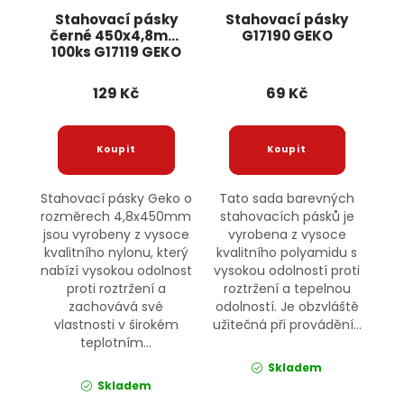
Stahovací pásky
Stahovací pásky
černé 450x4,8mm
G17190 GEKO
100ks G17119 GEKO
129 Kč
69 Kč
Stahovací pásky Geko o
Tato sada barevných
rozměrech 4,8x450mm
stahovacích pásků je
jsou vyrobeny z vysoce
vyrobena z vysoce
kvalitního nylonu, který
kvalitního polyamidu s
nabízí vysokou odolnost
vysokou odolností proti
proti roztržení a
roztržení a tepelnou
zachovává své
odolností. Je obzvláště
vlastnosti v širokém
užitečná při provádění...
teplotním...
Skladem
Skladem