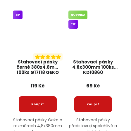
TIP
NOVINKA
TIP
Stahovací pásky
Stahovací pásky
černé 380x4,8mm
4,8x300mm 100ks
100ks G17118 GEKO
KD10860
KRAFT&DELE
119 Kč
69 Kč
Stahovací pásky Geko o
Stahovací pásky
rozměrech 4,8x380mm
představují spolehlivé a