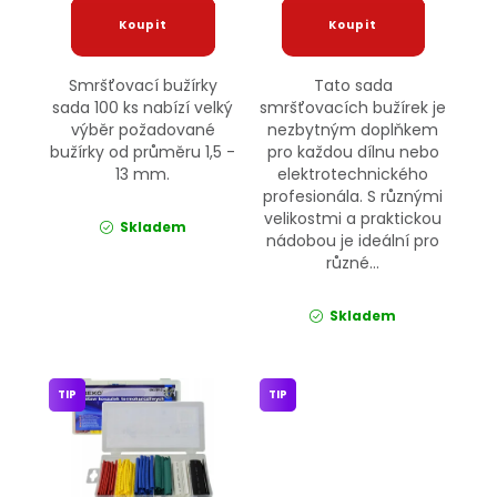
Smršťovací bužírky
Tato sada
sada 100 ks nabízí velký
smršťovacích bužírek je
výběr požadované
nezbytným doplňkem
bužírky od průměru 1,5 -
pro každou dílnu nebo
13 mm.
elektrotechnického
profesionála. S různými
velikostmi a praktickou
Skladem
nádobou je ideální pro
různé...
Skladem
TIP
TIP