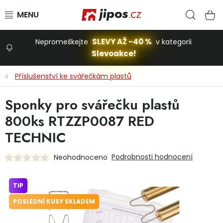
Přejít na obsah
Hled
N
SLEVY AŽ -40 %
Nepromeškejte
v kategorii
Slevoakce!
Slevoakce
Příslušenství ke svářečkám plastů
Zahrada
Sponky pro svářečku plastů
800ks RTZZP0087 RED
Stavba a dům
TECHNIC
Podrobnosti hodnocení
Neohodnoceno
Dílna
TIP
Domácnost
POSLEDNÍ KUSY SKLADEM