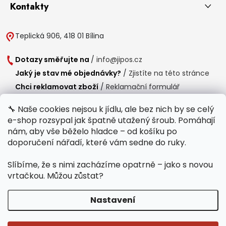
Kontakty
Teplická 906, 418 01 Bílina
Dotazy směřujte na
/
info@jipos.cz
Jaký je stav mé objednávky?
/
Zjistíte na této stránce
Chci reklamovat zboží
/
Reklamační formulář
Chci vrátit zboží do 14 dní
/
Formulář pro vrácení zboží
🔧 Naše cookies nejsou k jídlu, ale bez nich by se celý
e-shop rozsypal jak špatně utažený šroub. Pomáhají
Provozní doba
nám, aby vše běželo hladce – od košíku po
Po-Čt /
8:00 - 15:00
doporučení nářadí, které vám sedne do ruky.
Pá /
7:30 - 14:30
Slíbíme, že s nimi zacházíme opatrně – jako s novou
Polední přestávka /
11:00 - 11:30
vrtačkou. Můžou zůstat?
Nastavení
Copyright 2026
Jipos.cz
. Všechna práva vyhrazena.
Upravit nastavení
cookies