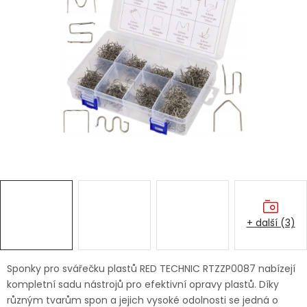
Dětská hřiště
Autodoplňky
Vánoce
Ochranné pomůcky
Fotovoltaika
Výprodej
+ další (3)
Značky
Sponky pro svářečku plastů RED TECHNIC RTZZP0087 nabízejí
kompletní sadu nástrojů pro efektivní opravy plastů. Díky
různým tvarům spon a jejich vysoké odolnosti se jedná o