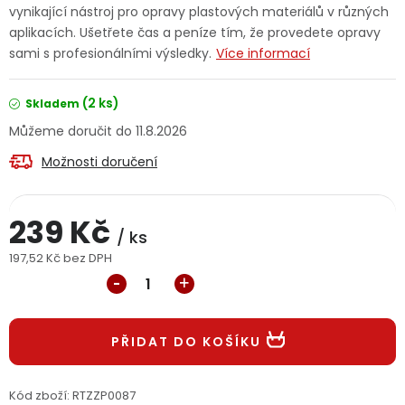
vynikající nástroj pro opravy plastových materiálů v různých
Jaký je aktuální stav mé objednávky?
aplikacích. Ušetřete čas a peníze tím, že provedete opravy
sami s profesionálními výsledky.
Více informací
Velkoobchodní spolupráce (B2B)
Prodejna nářadí
(2 ks)
Skladem
Servis nářadí
Hodnocení obchodu
11.8.2026
Doprava a platba
Váš zákaznický účet
Kontakt
Možnosti doručení
PODPORA
239 Kč
/ ks
197,52 Kč bez DPH
Reklamační formulář
Odstoupení ve lhůtě 14 dní
Měrná cena:
Obchodní podmínky
Reklamační řád
PŘIDAT DO KOŠÍKU
Podmínky ochrany osobních údajů
Kód zboží:
RTZZP0087