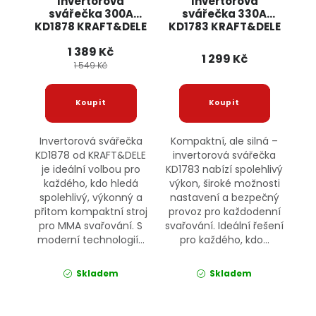
Invertorová
Invertorová
svářečka 300A
svářečka 330A
KD1878 KRAFT&DELE
KD1783 KRAFT&DELE
1 389 Kč
1 299 Kč
1 549 Kč
Invertorová svářečka
Kompaktní, ale silná –
KD1878 od KRAFT&DELE
invertorová svářečka
je ideální volbou pro
KD1783 nabízí spolehlivý
každého, kdo hledá
výkon, široké možnosti
spolehlivý, výkonný a
nastavení a bezpečný
přitom kompaktní stroj
provoz pro každodenní
pro MMA svařování. S
svařování. Ideální řešení
moderní technologií...
pro každého, kdo...
Skladem
Skladem