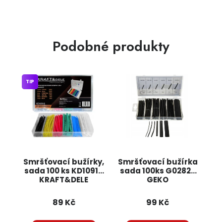
Podobné produkty
TIP
Smršťovací bužírky,
Smršťovací bužírka
sada 100 ks KD10918
sada 100ks G02822
KRAFT&DELE
GEKO
89 Kč
99 Kč