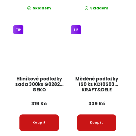
Skladem
Skladem
TIP
TIP
Hliníkové podložky
Měděné podložky
sada 300ks G02824
150 ks KD10503
GEKO
KRAFT&DELE
319 Kč
339 Kč