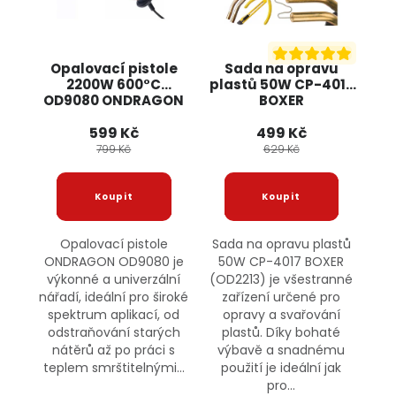
Opalovací pistole
Sada na opravu
2200W 600°C
plastů 50W CP-4017
OD9080 ONDRAGON
BOXER
599 Kč
499 Kč
799 Kč
629 Kč
Opalovací pistole
Sada na opravu plastů
ONDRAGON OD9080 je
50W CP-4017 BOXER
výkonné a univerzální
(OD2213) je všestranné
nářadí, ideální pro široké
zařízení určené pro
spektrum aplikací, od
opravy a svařování
odstraňování starých
plastů. Díky bohaté
nátěrů až po práci s
výbavě a snadnému
teplem smrštitelnými...
použití je ideální jak
pro...