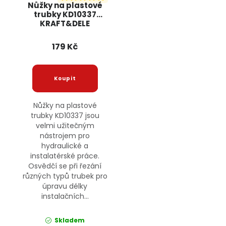
Nůžky na plastové
trubky KD10337
KRAFT&DELE
179 Kč
Nůžky na plastové
trubky KD10337 jsou
velmi užitečným
nástrojem pro
hydraulické a
instalatérské práce.
Osvědčí se při řezání
různých typů trubek pro
úpravu délky
instalačních...
Skladem