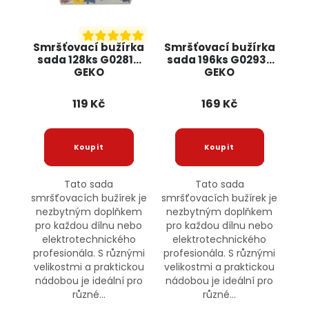
Smršťovací bužírka
Smršťovací bužírka
sada 128ks G02813
sada 196ks G02932
GEKO
GEKO
119 Kč
169 Kč
Tato sada
Tato sada
smršťovacích bužírek je
smršťovacích bužírek je
nezbytným doplňkem
nezbytným doplňkem
pro každou dílnu nebo
pro každou dílnu nebo
elektrotechnického
elektrotechnického
profesionála. S různými
profesionála. S různými
velikostmi a praktickou
velikostmi a praktickou
nádobou je ideální pro
nádobou je ideální pro
různé...
různé...