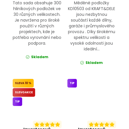
Tato sada obsahuje 300
Měděné podložky
hliníkových podložek ve
KD10503 od KRAFT&DELE
30 různých velikostech.
jsou nezbytnou
Je navržena pro široké
součástí každé dílny,
použití v různých
garáže i průmyslového
projektech, kde je
provozu . Díky širokému
potřeba vyrovnání nebo
spektru velikosti a
podpora.
vysoké odolnosti jsou
ideální...
Skladem
Skladem
10 %
TIP
SLEVOAKCE
TIP