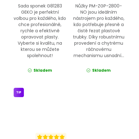
Sada sponek G81283
Nůžky PM-ZGP-2800-
GEKO je perfektní
NO jsou ideálním
volbou pro každého, kdo
nástrojem pro každého,
chce profesionálně,
kdo potřebuje přesně a
rychle a efektivně
čistě řezat plastové
opravovat plasty.
trubky. Díky robustnímu
Vyberte si kvalitu, na
provedení a chytrému
kterou se můžete
ráčnovému
spolehnout!
mechanismu usnadní...
Skladem
Skladem
TIP