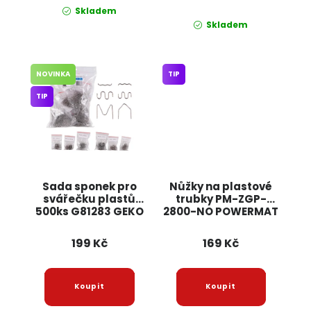
Skladem
Skladem
NOVINKA
TIP
TIP
Sada sponek pro
Nůžky na plastové
svářečku plastů
trubky PM-ZGP-
500ks G81283 GEKO
2800-NO POWERMAT
199 Kč
169 Kč