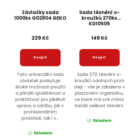
Závlačky sada
Sada těsnění o-
1000ks G02804 GEKO
kroužků 270ks
KD10506
KRAFT&DELE
229 Kč
149 Kč
Tato univerzální sada
Sada 270 těsnění o-
závlaček poskytuje
kroužků odolných proti
široké možnosti použití
oleji - vše je zabaleno v
a přináší spolehlivost a
plastovém organizéru,
praktičnost pro jakékoli
ve které má své místo
opravy a údržbu, jak v
každá velikost těsnění.
profesionálním
prostředí, tak i v...
Skladem
Skladem