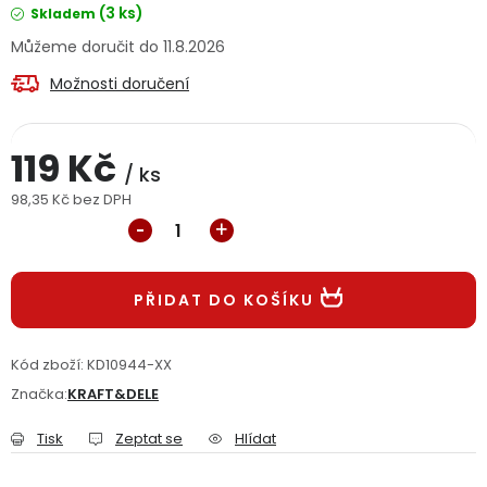
(3 ks)
Skladem
Jaký je aktuální stav mé objednávky?
11.8.2026
Velkoobchodní spolupráce (B2B)
Prodejna nářadí
Možnosti doručení
Servis nářadí
Hodnocení obchodu
119 Kč
/ ks
Doprava a platba
Váš zákaznický účet
Kontakt
98,35 Kč bez DPH
Měrná cena:
PODPORA
PŘIDAT DO KOŠÍKU
Reklamační formulář
Odstoupení ve lhůtě 14 dní
Kód zboží:
KD10944-XX
Obchodní podmínky
Reklamační řád
Značka:
KRAFT&DELE
Podmínky ochrany osobních údajů
Tisk
Zeptat se
Hlídat