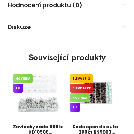
Hodnocení produktu (0)
Diskuze
Související produkty
NOVINKA
28 %
TIP
SLEVOAKCE
NOVINKA
TIP
Závlačky sada 555ks
Sada spon do auta
KD10508
290ks RS9093