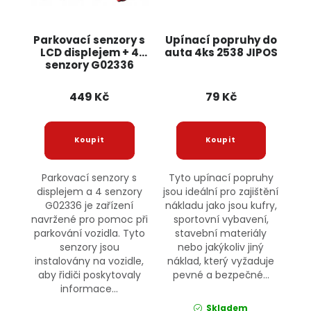
Parkovací senzory s
Upínací popruhy do
LCD displejem + 4
auta 4ks 2538 JIPOS
senzory G02336
GEKO
449 Kč
79 Kč
Parkovací senzory s
Tyto upínací popruhy
displejem a 4 senzory
jsou ideální pro zajištění
G02336 je zařízení
nákladu jako jsou kufry,
navržené pro pomoc při
sportovní vybavení,
parkování vozidla. Tyto
stavební materiály
senzory jsou
nebo jakýkoliv jiný
instalovány na vozidle,
náklad, který vyžaduje
aby řidiči poskytovaly
pevné a bezpečné...
informace...
Skladem