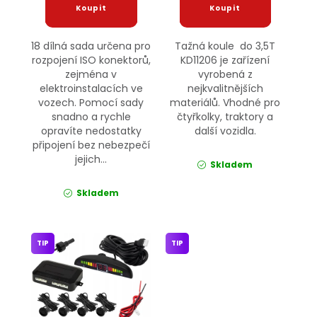
18 dílná sada určena pro
Tažná koule do 3,5T
rozpojení ISO konektorů,
KD11206 je zařízení
zejména v
vyrobená z
elektroinstalacích ve
nejkvalitnějších
vozech. Pomocí sady
materiálů. Vhodné pro
snadno a rychle
čtyřkolky, traktory a
opravíte nedostatky
další vozidla.
připojení bez nebezpečí
jejich...
Skladem
Skladem
TIP
TIP