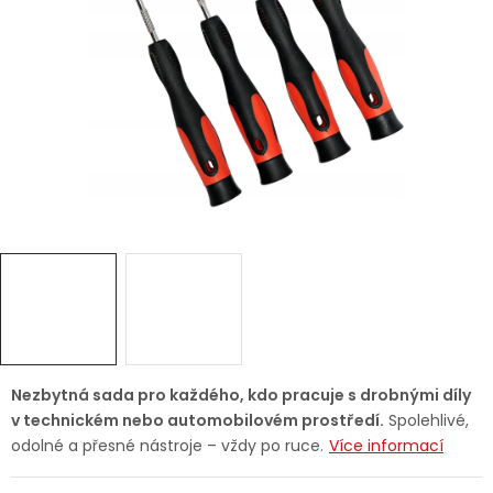
Dětská hřiště
Autodoplňky
Vánoce
Ochranné pomůcky
Fotovoltaika
Výprodej
Značky
Nezbytná sada pro každého, kdo pracuje s drobnými díly
v technickém nebo automobilovém prostředí.
Spolehlivé,
odolné a přesné nástroje – vždy po ruce.
Více informací