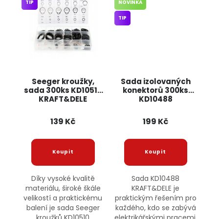
TIP
NOVINKA
TIP
Seeger kroužky,
Sada izolovaných
sada 300ks KD10510
konektorů 300ks
KRAFT&DELE
KD10488
KRAFT&DELE
139 Kč
199 Kč
Díky vysoké kvalitě
Sada KD10488
materiálu, široké škále
KRAFT&DELE je
velikostí a praktickému
praktickým řešením pro
balení je sada Seeger
každého, kdo se zabývá
kroužků KD10510
elektrikářskými pracemi.