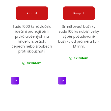
Sada 1000 ks závlaček,
Smršťovací bužírky
ideální pro zajištění
sada 100 ks nabízí velký
prvků uložených na
výběr požadované
hřídelích, osách,
bužírky od průměru 1,5 -
čepech nebo šroubech
13 mm.
proti sklouznutí.
Skladem
Skladem
TIP
TIP