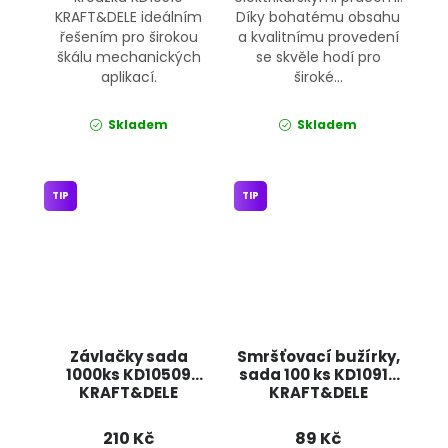
KRAFT&DELE ideálním
Díky bohatému obsahu
řešením pro širokou
a kvalitnímu provedení
škálu mechanických
se skvěle hodí pro
aplikací.
široké...
Skladem
Skladem
TIP
TIP
Závlačky sada
Smršťovací bužírky,
1000ks KD10509
sada 100 ks KD10918
KRAFT&DELE
KRAFT&DELE
210 Kč
89 Kč