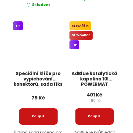
Skladem
TIP
19 %
SLEVOAKCE
TIP
Speciální klíče pro
AdBlue katalytická
vypichování
kapalina 10l
konektorů, sada 11ks
POWERMAT
KD1132 KRAFT&DELE
401 Kč
79 Kč
499 Kč
11 dílná sada určena pro
AdBlue je průhledný