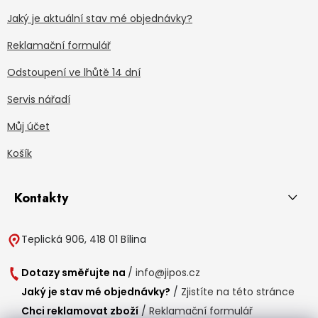
Jaký je aktuální stav mé objednávky?
Reklamační formulář
Odstoupení ve lhůtě 14 dní
Servis nářadí
Můj účet
Košík
Kontakty
Teplická 906, 418 01 Bílina
Dotazy směřujte na
/
info@jipos.cz
Jaký je stav mé objednávky?
/
Zjistíte na této stránce
Chci reklamovat zboží
/
Reklamační formulář