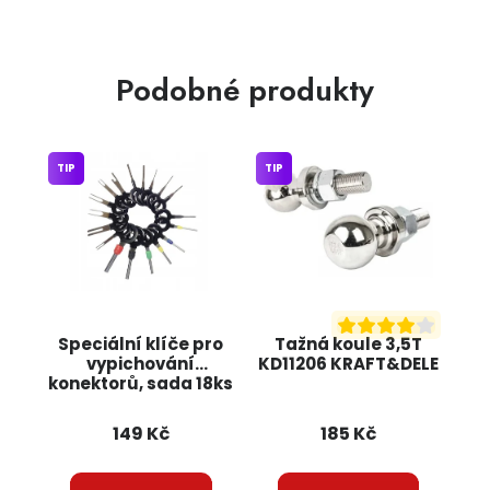
Podobné produkty
TIP
TIP
Speciální klíče pro
Tažná koule 3,5T
vypichování
KD11206 KRAFT&DELE
konektorů, sada 18ks
KD1133 KRAFT&DELE
149 Kč
185 Kč