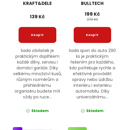
KRAFT&DELE
BULLTECH
199 Kč
139 Kč
279 Kč
Sada závlaček je
Sada spon do auta 290
praktickým doplňkem
ks je praktickým
každé dílny, servisu i
řešením pro každého,
domácí garáže. Díky
kdo potřebuje rychle a
velkému množství kusů,
efektivně provádět
různým rozměrům a
opravy nebo údržbu
přehlednému
interiéru i exteriéru
organizéru budete mít
automobilu. Díky
vždy po ruce...
univerzálnímu...
Skladem
Skladem