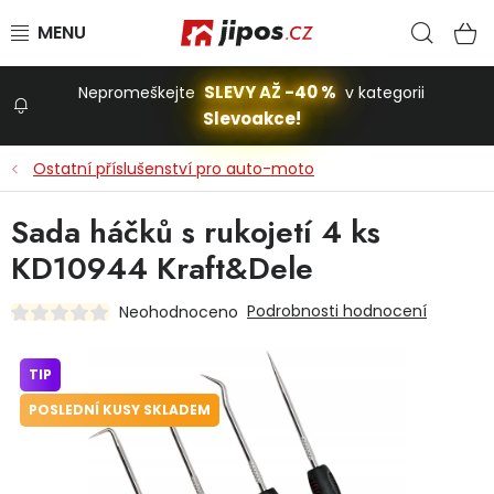
Přejít na obsah
Hled
N
SLEVY AŽ -40 %
Nepromeškejte
v kategorii
Slevoakce!
Slevoakce
Ostatní příslušenství pro auto-moto
Zahrada
Sada háčků s rukojetí 4 ks
KD10944 Kraft&Dele
Stavba a dům
Podrobnosti hodnocení
Neohodnoceno
Dílna
TIP
POSLEDNÍ KUSY SKLADEM
Domácnost