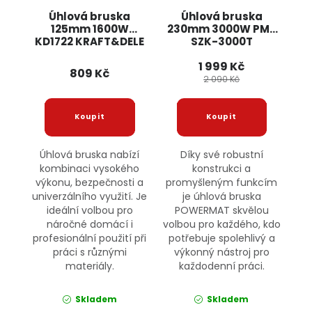
Úhlová bruska
Úhlová bruska
125mm 1600W
230mm 3000W PM-
KD1722 KRAFT&DELE
SZK-3000T
POWERMAT
1 999 Kč
809 Kč
2 090 Kč
Úhlová bruska nabízí
Díky své robustní
kombinaci vysokého
konstrukci a
výkonu, bezpečnosti a
promyšleným funkcím
univerzálního využití. Je
je úhlová bruska
ideální volbou pro
POWERMAT skvělou
náročné domácí i
volbou pro každého, kdo
profesionální použití při
potřebuje spolehlivý a
práci s různými
výkonný nástroj pro
materiály.
každodenní práci.
Skladem
Skladem