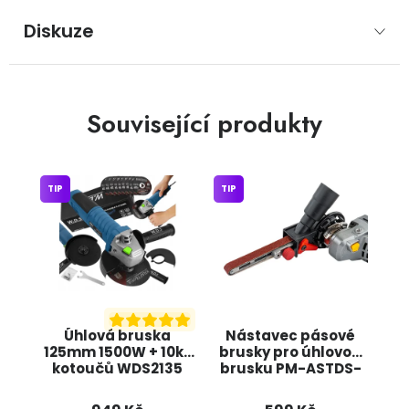
Diskuze
Související produkty
TIP
TIP
Úhlová bruska
Nástavec pásové
125mm 1500W + 10ks
brusky pro úhlovou
kotoučů WDS2135
brusku PM-ASTDS-
KRAFT&DELE
452T POWERMAT