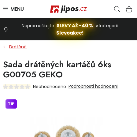
Přejít na obsah
Hled
N
SLEVY AŽ -40 %
Nepromeškejte
v kategorii
Slevoakce!
Slevoakce
Drátěné
Zahrada
Sada drátěných kartáčů 6ks
G00705 GEKO
Stavba a dům
Podrobnosti hodnocení
Neohodnoceno
Dílna
TIP
Domácnost