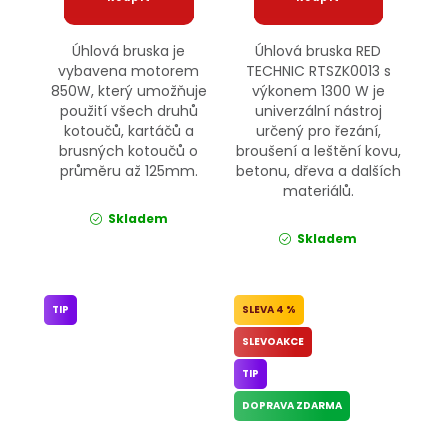
Úhlová bruska je
Úhlová bruska RED
vybavena motorem
TECHNIC RTSZK0013 s
850W, který umožňuje
výkonem 1300 W je
použití všech druhů
univerzální nástroj
kotoučů, kartáčů a
určený pro řezání,
brusných kotoučů o
broušení a leštění kovu,
průměru až 125mm.
betonu, dřeva a dalších
materiálů.
Skladem
Skladem
TIP
4 %
SLEVOAKCE
TIP
DOPRAVA ZDARMA