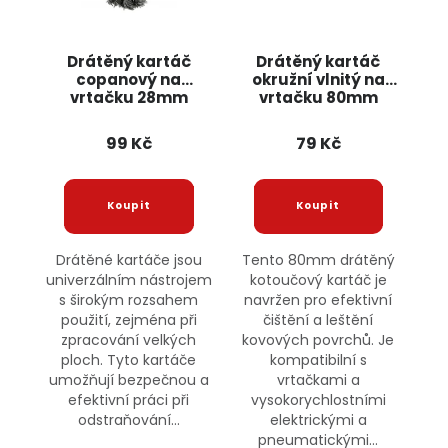
Drátěný kartáč
Drátěný kartáč
copanový na
okružní vlnitý na
vrtačku 28mm
vrtačku 80mm
G00631 GEKO
G00617 GEKO
99 Kč
79 Kč
Drátěné kartáče jsou
Tento 80mm drátěný
univerzálním nástrojem
kotoučový kartáč je
s širokým rozsahem
navržen pro efektivní
použití, zejména při
čištění a leštění
zpracování velkých
kovových povrchů. Je
ploch. Tyto kartáče
kompatibilní s
umožňují bezpečnou a
vrtačkami a
efektivní práci při
vysokorychlostními
odstraňování...
elektrickými a
pneumatickými...