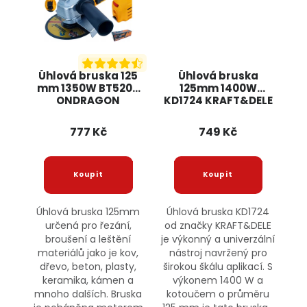
Úhlová bruska 125
Úhlová bruska
mm 1350W BT5205
125mm 1400W
ONDRAGON
KD1724 KRAFT&DELE
777 Kč
749 Kč
Úhlová bruska 125mm
Úhlová bruska KD1724
určená pro řezání,
od značky KRAFT&DELE
broušení a leštění
je výkonný a univerzální
materiálů jako je kov,
nástroj navržený pro
dřevo, beton, plasty,
širokou škálu aplikací. S
keramika, kámen a
výkonem 1400 W a
mnoho dalších. Bruska
kotoučem o průměru