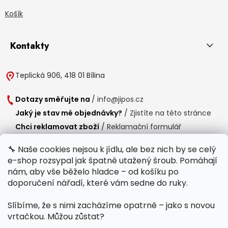
Košík
Kontakty
Teplická 906, 418 01 Bílina
Dotazy směřujte na
/
info@jipos.cz
Jaký je stav mé objednávky?
/
Zjistíte na této stránce
Chci reklamovat zboží
/
Reklamační formulář
Chci vrátit zboží do 14 dní
/
Formulář pro vrácení zboží
🔧 Naše cookies nejsou k jídlu, ale bez nich by se celý
e-shop rozsypal jak špatně utažený šroub. Pomáhají
Provozní doba
nám, aby vše běželo hladce – od košíku po
Po-Čt /
8:00 - 15:00
doporučení nářadí, které vám sedne do ruky.
Pá /
7:30 - 14:30
Slíbíme, že s nimi zacházíme opatrně – jako s novou
Polední přestávka /
11:00 - 11:30
vrtačkou. Můžou zůstat?