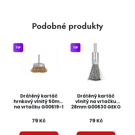
Podobné produkty
TIP
TIP
Drátěný kartáč
Drátěný kartáč
hrnkový vlnitý 50mm
vlnitý na vrtačku
na vrtačku G00619-1
28mm G00630 GEKO
GEKO
79 Kč
79 Kč