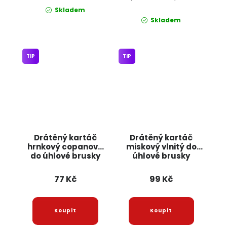
Skladem
Skladem
TIP
TIP
Drátěný kartáč
Drátěný kartáč
hrnkový copanový
miskový vlnitý do
do úhlové brusky
úhlové brusky
75mm G00594 GEKO
125mm G00601 GEKO
77 Kč
99 Kč