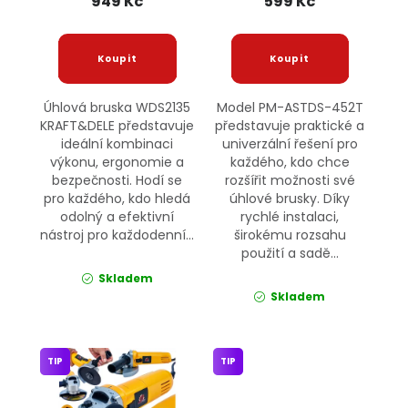
949 Kč
599 Kč
Úhlová bruska WDS2135
Model PM-ASTDS-452T
KRAFT&DELE představuje
představuje praktické a
ideální kombinaci
univerzální řešení pro
výkonu, ergonomie a
každého, kdo chce
bezpečnosti. Hodí se
rozšířit možnosti své
pro každého, kdo hledá
úhlové brusky. Díky
odolný a efektivní
rychlé instalaci,
nástroj pro každodenní...
širokému rozsahu
použití a sadě...
Skladem
Skladem
TIP
TIP