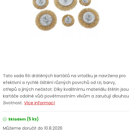
Dětská hřiště
Autodoplňky
Vánoce
Ochranné pomůcky
Fotovoltaika
Tato sada 6ti drátěných kartáčů na vrtačku je navržena pro
efektivní a rychlé čištění různých povrchů od rzi, barvy,
Výprodej
otřepů a jiných nečistot. Díky kvalitnímu materiálu štětin jsou
kartáče odolné vůči povětrnostním vlivům a zaručují dlouhou
Značky
životnost.
Více informací
(5 ks)
Skladem
10.8.2026