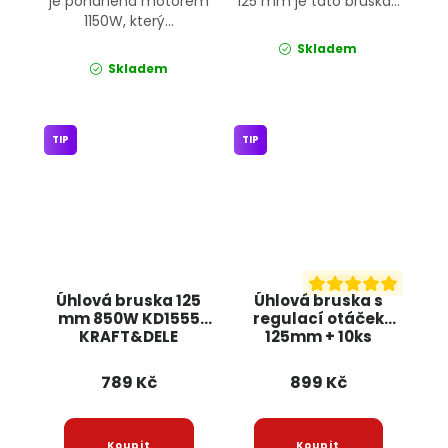
je poháněna motorem
125 mm je tato bruska...
1150W, který...
Skladem
Skladem
TIP
TIP
Úhlová bruska 125
Úhlová bruska s
mm 850W KD1555
regulací otáček
KRAFT&DELE
125mm + 10ks
kotoučů, 1300W
RTSZK0013 RED
789 Kč
899 Kč
TECHNIC