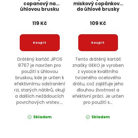
copanový na
miskový copánkový
úhlovou brusku
do úhlové brusky
100mm 8767 JIPOS
125mm G00607 GEKO
119 Kč
109 Kč
Drátěný kartáč JIPOS
Tento drátěný kartáč
8767 je navržen pro
značky GEKO je vyroben
použití s úhlovou
z vysoce kvalitního
bruskou, kde je určen k
tvrzeného ocelového
efektivnímu odstranění
drátu, což zajišťuje jeho
rzi, starých nátěrů, okují
dlouhou životnost a
a dalších nežádoucích
efektivní práci. Je určen
povrchových vrstev....
pro použití s...
Skladem
Skladem