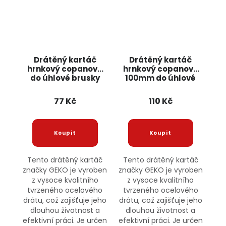
Drátěný kartáč
Drátěný kartáč
hrnkový copanový
hrnkový copanový
do úhlové brusky
100mm do úhlové
75mm G00594 GEKO
brusky G00592 GEKO
77 Kč
110 Kč
Tento drátěný kartáč
Tento drátěný kartáč
značky GEKO je vyroben
značky GEKO je vyroben
z vysoce kvalitního
z vysoce kvalitního
tvrzeného ocelového
tvrzeného ocelového
drátu, což zajišťuje jeho
drátu, což zajišťuje jeho
dlouhou životnost a
dlouhou životnost a
efektivní práci. Je určen
efektivní práci. Je určen