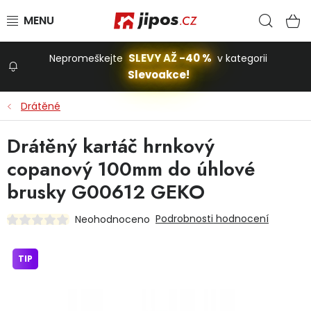
Přejít na obsah
Hled
N
SLEVY AŽ -40 %
Nepromeškejte
v kategorii
Slevoakce!
Slevoakce
Drátěné
Zahrada
Drátěný kartáč hrnkový
copanový 100mm do úhlové
Stavba a dům
brusky G00612 GEKO
Podrobnosti hodnocení
Neohodnoceno
Dílna
TIP
Domácnost