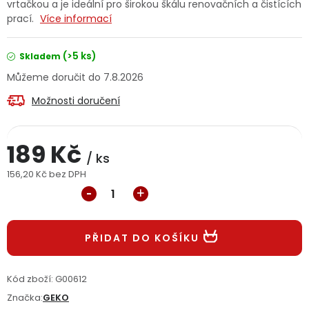
vrtačkou a je ideální pro širokou škálu renovačních a čistících
Jaký je aktuální stav mé objednávky?
prací.
Více informací
Velkoobchodní spolupráce (B2B)
Prodejna nářadí
(>5 ks)
Skladem
7.8.2026
Servis nářadí
Hodnocení obchodu
Možnosti doručení
Doprava a platba
Váš zákaznický účet
Kontakt
189 Kč
/ ks
PODPORA
156,20 Kč bez DPH
Měrná cena:
Reklamační formulář
Odstoupení ve lhůtě 14 dní
Obchodní podmínky
PŘIDAT DO KOŠÍKU
Reklamační řád
Podmínky ochrany osobních údajů
Kód zboží:
G00612
Značka:
GEKO