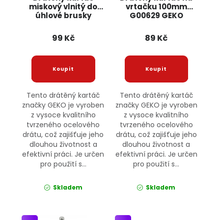
miskový vlnitý do
vrtačku 100mm
úhlové brusky
G00629 GEKO
125mm G00601 GEKO
99 Kč
89 Kč
Tento drátěný kartáč
Tento drátěný kartáč
značky GEKO je vyroben
značky GEKO je vyroben
z vysoce kvalitního
z vysoce kvalitního
tvrzeného ocelového
tvrzeného ocelového
drátu, což zajišťuje jeho
drátu, což zajišťuje jeho
dlouhou životnost a
dlouhou životnost a
efektivní práci. Je určen
efektivní práci. Je určen
pro použití s...
pro použití s...
Skladem
Skladem