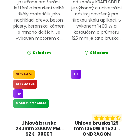
je určená pro řezání,
od značky KRAFT&DELE
leštění a broušení velké
je výkonný a univerzální
škály materiálů jako
nástroj navržený pro
například: dřevo, beton,
širokou škálu aplikací. S
plasty, keramika, kámen
výkonem 1400 W a
a mnoho dalších. Je
kotoučem o průměru
vybaven motorem o...
125 mm je tato bruska...
Skladem
Skladem
4 %
TIP
SLEVOAKCE
TIP
DOPRAVA ZDARMA
Úhlová bruska
Úhlová bruska 125
230mm 3000W PM-
mm 1350W BT5205
SZK-3000T
ONDRAGON