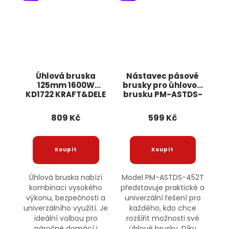
Úhlová bruska
Nástavec pásové
125mm 1600W
brusky pro úhlovou
KD1722 KRAFT&DELE
brusku PM-ASTDS-
452T POWERMAT
809 Kč
599 Kč
Úhlová bruska nabízí
Model PM-ASTDS-452T
kombinaci vysokého
představuje praktické a
výkonu, bezpečnosti a
univerzální řešení pro
univerzálního využití. Je
každého, kdo chce
ideální volbou pro
rozšířit možnosti své
náročné domácí i
úhlové brusky. Díky