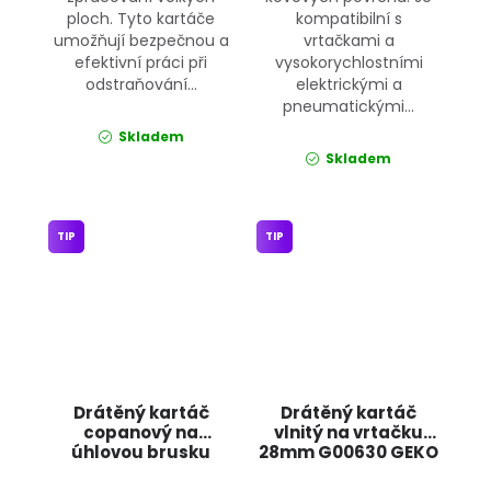
ploch. Tyto kartáče
kompatibilní s
umožňují bezpečnou a
vrtačkami a
efektivní práci při
vysokorychlostními
odstraňování...
elektrickými a
pneumatickými...
Skladem
Skladem
TIP
TIP
Drátěný kartáč
Drátěný kartáč
copanový na
vlnitý na vrtačku
úhlovou brusku
28mm G00630 GEKO
100mm 8767 JIPOS