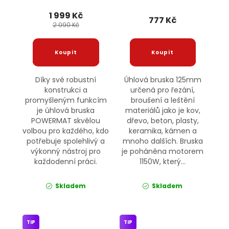
POWERMAT
1 999 Kč
777 Kč
2 090 Kč
Díky své robustní
Úhlová bruska 125mm
konstrukci a
určená pro řezání,
promyšleným funkcím
broušení a leštění
je úhlová bruska
materiálů jako je kov,
POWERMAT skvělou
dřevo, beton, plasty,
volbou pro každého, kdo
keramika, kámen a
potřebuje spolehlivý a
mnoho dalších. Bruska
výkonný nástroj pro
je poháněna motorem
každodenní práci.
1150W, který...
Skladem
Skladem
TIP
TIP