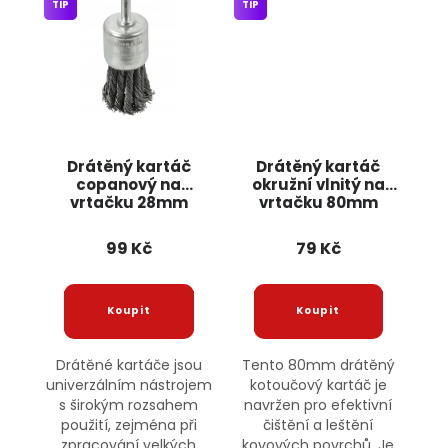
TIP
TIP
Drátěný kartáč
Drátěný kartáč
copanový na
okružní vlnitý na
vrtačku 28mm
vrtačku 80mm
G00631 GEKO
G00617 GEKO
99 Kč
79 Kč
Drátěné kartáče jsou
Tento 80mm drátěný
univerzálním nástrojem
kotoučový kartáč je
s širokým rozsahem
navržen pro efektivní
použití, zejména při
čištění a leštění
zpracování velkých
kovových povrchů. Je