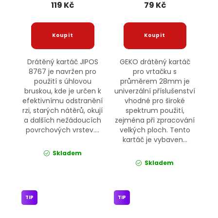
119 Kč
79 Kč
Drátěný kartáč JIPOS
GEKO drátěný kartáč
8767 je navržen pro
pro vrtačku s
použití s úhlovou
průměrem 28mm je
bruskou, kde je určen k
univerzální příslušenství
efektivnímu odstranění
vhodné pro široké
rzi, starých nátěrů, okují
spektrum použití,
a dalších nežádoucích
zejména při zpracování
povrchových vrstev....
velkých ploch. Tento
kartáč je vybaven...
Skladem
Skladem
TIP
TIP