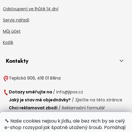
Odstoupení ve lhůtě 14 dní
Servis nářadí
Můj účet
Košík
Kontakty
Teplická 906, 418 01 Bílina
Dotazy směřujte na
/
info@jipos.cz
Jaký je stav mé objednávky?
/
Zjistíte na této stránce
Chci reklamovat zboží
/
Reklamační formulář
Chci vrátit zboží do 14 dní
/
Formulář pro vrácení zboží
🔧 Naše cookies nejsou k jídlu, ale bez nich by se celý
e-shop rozsypal jak špatně utažený šroub. Pomáhají
Provozní doba