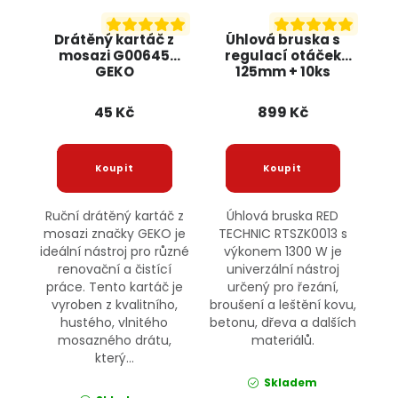
Drátěný kartáč z
Úhlová bruska s
mosazi G00645
regulací otáček
GEKO
125mm + 10ks
kotoučů, 1300W
RTSZK0013 RED
45 Kč
899 Kč
TECHNIC
Ruční drátěný kartáč z
Úhlová bruska RED
mosazi značky GEKO je
TECHNIC RTSZK0013 s
ideální nástroj pro různé
výkonem 1300 W je
renovační a čistící
univerzální nástroj
práce. Tento kartáč je
určený pro řezání,
vyroben z kvalitního,
broušení a leštění kovu,
hustého, vlnitého
betonu, dřeva a dalších
mosazného drátu,
materiálů.
který...
Skladem