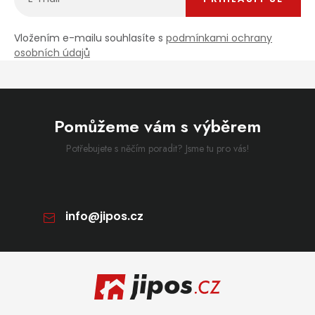
Vložením e-mailu souhlasíte s
podmínkami ochrany
osobních údajů
Pomůžeme vám s výběrem
Potřebujete s něčím poradit? Jsme tu pro vás!
info
@
jipos.cz
Zápatí