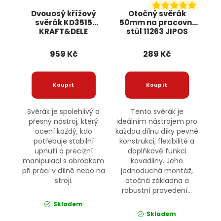
Dvouosý křížový
Otočný svěrák
svěrák KD3515
50mm na pracovní
KRAFT&DELE
stůl 11263 JIPOS
959 Kč
289 Kč
Svěrák je spolehlivý a
Tento svěrák je
přesný nástroj, který
ideálním nástrojem pro
ocení každý, kdo
každou dílnu díky pevné
potřebuje stabilní
konstrukci, flexibilitě a
upnutí a precizní
doplňkové funkci
manipulaci s obrobkem
kovadliny. Jeho
při práci v dílně nebo na
jednoduchá montáž,
stroji.
otočná základna a
robustní provedení...
Skladem
Skladem