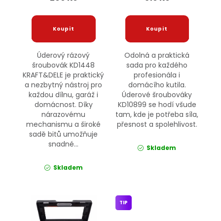
Úderový rázový
Odolná a praktická
šroubovák KD1448
sada pro každého
KRAFT&DELE je praktický
profesionála i
a nezbytný nástroj pro
domácího kutila.
každou dílnu, garáž i
Úderové šroubováky
domácnost. Díky
KD10899 se hodí všude
nárazovému
tam, kde je potřeba síla,
mechanismu a široké
přesnost a spolehlivost.
sadě bitů umožňuje
snadné...
Skladem
Skladem
TIP