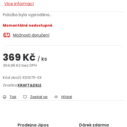
Více informací
Jaký je aktuální stav mé objednávky?
Položka byla vyprodána…
Velkoobchodní spolupráce (B2B)
Prodejna nářadí
Momentálně nedostupné
Možnosti doručení
Servis nářadí
Hodnocení obchodu
Doprava a platba
Váš zákaznický účet
Kontakt
369 Kč
/ ks
304,96 Kč bez DPH
PODPORA
Měrná cena:
Kód zboží:
KD10711-XX
Reklamační formulář
Odstoupení ve lhůtě 14 dní
Značka:
KRAFT&DELE
Tisk
Zeptat se
Hlídat
Obchodní podmínky
Reklamační řád
Podmínky ochrany osobních údajů
Prodejna Jipos
Dárek zdarma