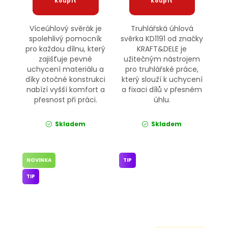
Víceúhlový svěrák je
Truhlářská úhlová
spolehlivý pomocník
svěrka KD1191 od značky
pro každou dílnu, který
KRAFT&DELE je
zajišťuje pevné
užitečným nástrojem
uchycení materiálu a
pro truhlářské práce,
díky otočné konstrukci
který slouží k uchycení
nabízí vyšší komfort a
a fixaci dílů v přesném
přesnost při práci.
úhlu.
Skladem
Skladem
NOVINKA
TIP
TIP