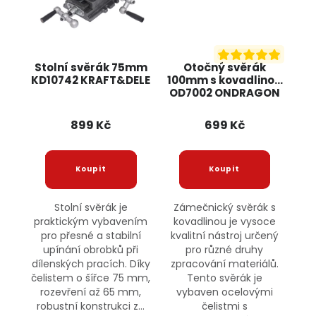
Stolní svěrák 75mm
Otočný svěrák
KD10742 KRAFT&DELE
100mm s kovadlinou
OD7002 ONDRAGON
899 Kč
699 Kč
Stolní svěrák je
Zámečnický svěrák s
praktickým vybavením
kovadlinou je vysoce
pro přesné a stabilní
kvalitní nástroj určený
upínání obrobků při
pro různé druhy
dílenských pracích. Díky
zpracování materiálů.
čelistem o šířce 75 mm,
Tento svěrák je
rozevření až 65 mm,
vybaven ocelovými
robustní konstrukci z...
čelistmi s