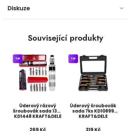
Diskuze
Související produkty
TIP
TIP
Úderový rázový
Úderový šroubovák
šroubovák sada 13ks
sada 7ks KD10899
KD1448 KRAFT&DELE
KRAFT&DELE
269 Kč
319 Kč