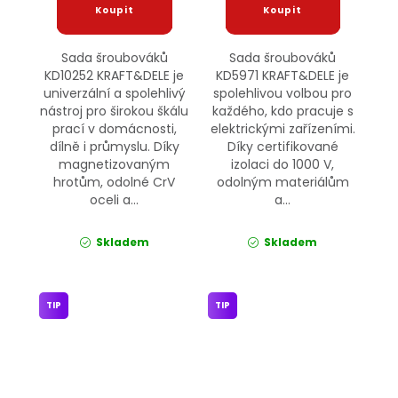
Sada šroubováků
Sada šroubováků
KD10252 KRAFT&DELE je
KD5971 KRAFT&DELE je
univerzální a spolehlivý
spolehlivou volbou pro
nástroj pro širokou škálu
každého, kdo pracuje s
prací v domácnosti,
elektrickými zařízeními.
dílně i průmyslu. Díky
Díky certifikované
magnetizovaným
izolaci do 1000 V,
hrotům, odolné CrV
odolným materiálům
oceli a...
a...
Skladem
Skladem
TIP
TIP