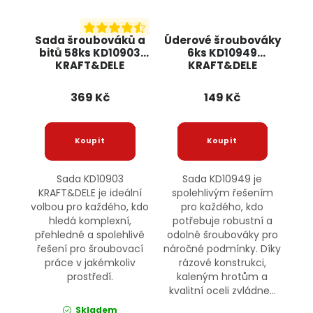
Sada šroubováků a
Úderové šroubováky
bitů 58ks KD10903
6ks KD10949
KRAFT&DELE
KRAFT&DELE
369 Kč
149 Kč
Sada KD10903
Sada KD10949 je
KRAFT&DELE je ideální
spolehlivým řešením
volbou pro každého, kdo
pro každého, kdo
hledá komplexní,
potřebuje robustní a
přehledné a spolehlivé
odolné šroubováky pro
řešení pro šroubovací
náročné podmínky. Díky
práce v jakémkoliv
rázové konstrukci,
prostředí.
kaleným hrotům a
kvalitní oceli zvládne...
Skladem