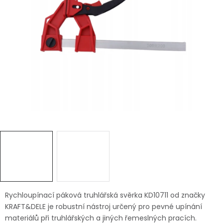
Dětská hřiště
Autodoplňky
Vánoce
Ochranné pomůcky
Fotovoltaika
Výprodej
Značky
Rychloupínací páková truhlářská svěrka KD10711 od značky
KRAFT&DELE je robustní nástroj určený pro pevné upínání
materiálů při truhlářských a jiných řemeslných pracích.