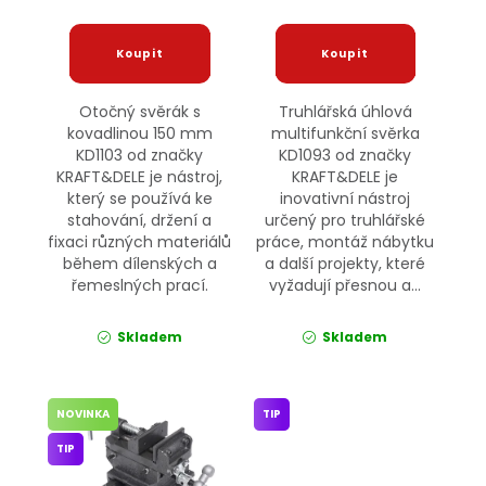
Otočný svěrák s
Truhlářská úhlová
kovadlinou 150 mm
multifunkční svěrka
KD1103 od značky
KD1093 od značky
KRAFT&DELE je nástroj,
KRAFT&DELE je
který se používá ke
inovativní nástroj
stahování, držení a
určený pro truhlářské
fixaci různých materiálů
práce, montáž nábytku
během dílenských a
a další projekty, které
řemeslných prací.
vyžadují přesnou a...
Skladem
Skladem
NOVINKA
TIP
TIP