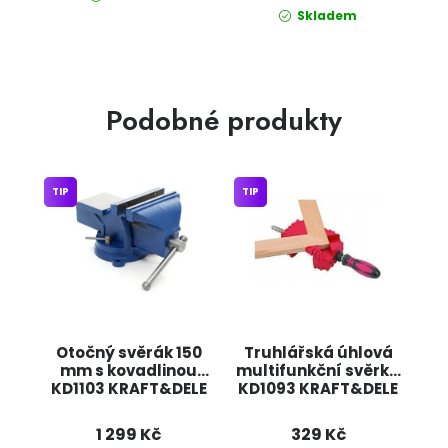
Skladem
Podobné produkty
TIP
TIP
Otočný svěrák 150
Truhlářská úhlová
mm s kovadlinou
multifunkční svěrka
KD1103 KRAFT&DELE
KD1093 KRAFT&DELE
1 299 Kč
329 Kč