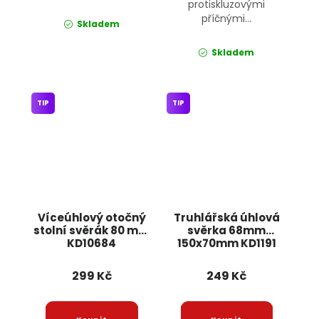
protiskluzovými
příčnými...
Skladem
Skladem
TIP
TIP
Víceúhlový otočný
Truhlářská úhlová
stolní svěrák 80 mm
svěrka 68mm
KD10684
150x70mm KD1191
KRAFT&DELE
KRAFT&DELE
299 Kč
249 Kč