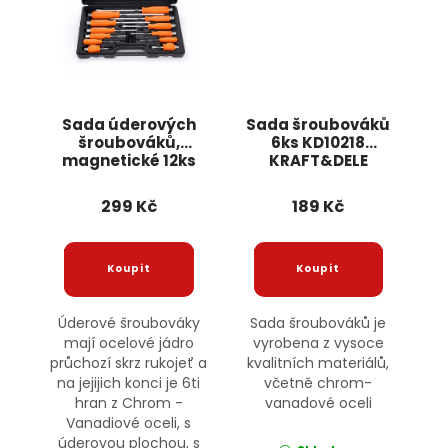
Sada úderových
Sada šroubováků
šroubováků,
6ks KD10218
magnetické 12ks
KRAFT&DELE
KD10946
KRAFT&DELE
299 Kč
189 Kč
Úderové šroubováky
Sada šroubováků je
mají ocelové jádro
vyrobena z vysoce
průchozí skrz rukojeť a
kvalitních materiálů,
na jejijich konci je 6ti
včetně chrom-
hran z Chrom -
vanadové oceli
Vanadiové oceli, s
úderovou plochou, s