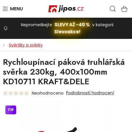
Přejít na obsah
Hled
N
SLEVY AŽ -40 %
Nepromeškejte
v kategorii
Slevoakce!
Slevoakce
Svěráky a svěrky
Zahrada
Rychloupínací páková truhlářská
svěrka 230kg, 400x100mm
Stavba a dům
KD10711 KRAFT&DELE
Podrobnosti hodnocení
Neohodnoceno
Dílna
TIP
Domácnost