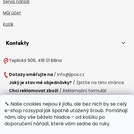
Servis nářadí
Můj účet
Košík
Kontakty
Teplická 906, 418 01 Bílina
Dotazy směřujte na
/
info@jipos.cz
Jaký je stav mé objednávky?
/
Zjistíte na této stránce
Chci reklamovat zboží
/
Reklamační formulář
Chci vrátit zboží do 14 dní
/
Formulář pro vrácení zboží
🔧 Naše cookies nejsou k jídlu, ale bez nich by se celý
e-shop rozsypal jak špatně utažený šroub. Pomáhají
Provozní doba
nám, aby vše běželo hladce – od košíku po
Po-Čt /
8:00 - 15:00
doporučení nářadí, které vám sedne do ruky.
Pá /
7:30 - 14:30