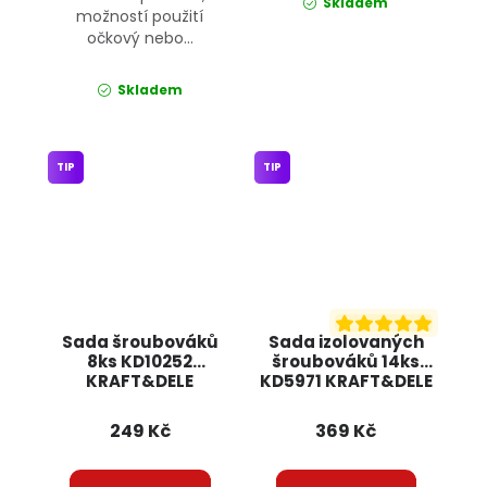
Skladem
možností použití
očkový nebo...
Skladem
TIP
TIP
Sada šroubováků
Sada izolovaných
8ks KD10252
šroubováků 14ks
KRAFT&DELE
KD5971 KRAFT&DELE
249 Kč
369 Kč