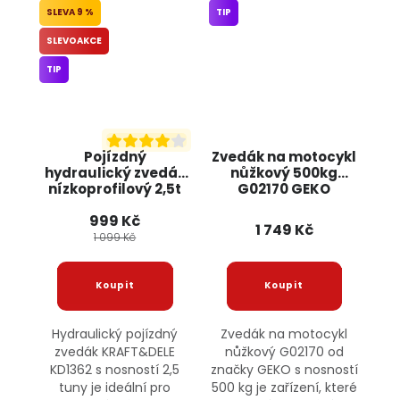
9 %
TIP
SLEVOAKCE
TIP
Pojízdný
Zvedák na motocykl
hydraulický zvedák
nůžkový 500kg
nízkoprofilový 2,5t
G02170 GEKO
KD1362 KRAFT&DELE
999 Kč
1 749 Kč
1 099 Kč
Hydraulický pojízdný
Zvedák na motocykl
zvedák KRAFT&DELE
nůžkový G02170 od
KD1362 s nosností 2,5
značky GEKO s nosností
tuny je ideální pro
500 kg je zařízení, které