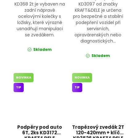
KD368 2t je vybaven na
KD3097 od značky
zadní nápravě
KRAFT&DELE je určena
ocelovými kolečky s
pro bezpečné a stabilní
ložisky, které výrazně
podepření vozidel při
usnadňují manipulaci
servisních,
se zvedákem.
opravárenských nebo
diagnostických...
Skladem
Skladem
NOVINKA
NOVINKA
TIP
TIP
Podpěry pod auto
Trapézový zvedák 2T
6T, 2ks KD3172
120-420mm + klíč