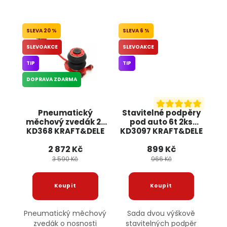
20 %
6 %
SLEVOAKCE
SLEVOAKCE
TIP
TIP
DOPRAVA ZDARMA
Pneumatický
Stavitelné podpěry
měchový zvedák 2t
pod auto 6t 2ks
KD368 KRAFT&DELE
KD3097 KRAFT&DELE
2 872 Kč
899 Kč
3 590 Kč
966 Kč
Pneumatický měchový
Sada dvou výškově
zvedák o nosnosti
stavitelných podpěr