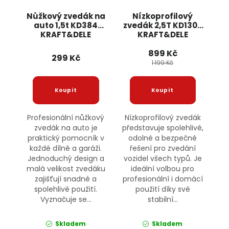
Nůžkový zvedák na
Nízkoprofilový
auto 1,5t KD384
zvedák 2,5T KD1306
KRAFT&DELE
KRAFT&DELE
899 Kč
299 Kč
1 199 Kč
Profesionální nůžkový
Nízkoprofilový zvedák
zvedák na auto je
představuje spolehlivé,
praktický pomocník v
odolné a bezpečné
každé dílně a garáži.
řešení pro zvedání
Jednoduchý design a
vozidel všech typů. Je
malá velikost zvedáku
ideální volbou pro
zajišťují snadné a
profesionální i domácí
spolehlivé použití.
použití díky své
Vyznačuje se...
stabilní...
Skladem
Skladem