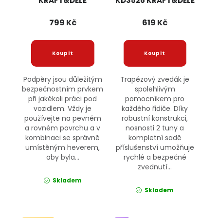
KRAFT&DELE
KD3526 KRAFT&DELE
799 Kč
619 Kč
Podpěry jsou důležitým
Trapézový zvedák je
bezpečnostním prvkem
spolehlivým
při jakékoli práci pod
pomocníkem pro
vozidlem. Vždy je
každého řidiče. Díky
používejte na pevném
robustní konstrukci,
a rovném povrchu a v
nosnosti 2 tuny a
kombinaci se správně
kompletní sadě
umístěným heverem,
příslušenství umožňuje
aby byla...
rychlé a bezpečné
zvednutí...
Skladem
Skladem