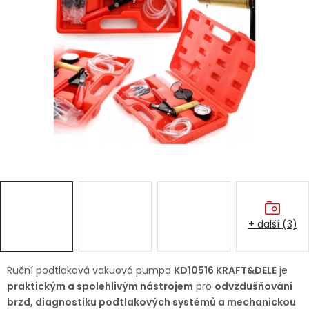
Dětská hřiště
Autodoplňky
Vánoce
Ochranné pomůcky
Fotovoltaika
Výprodej
+ další (3)
Značky
Ruční podtlaková vakuová pumpa
KD10516 KRAFT&DELE
je
praktickým a spolehlivým nástrojem
pro
odvzdušňování
brzd, diagnostiku podtlakových systémů a mechanickou