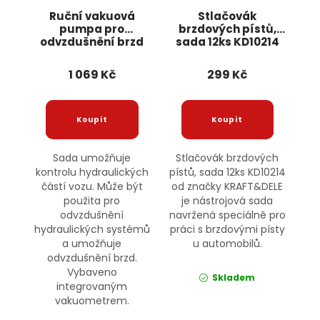
Ruční vakuová
Stlačovák
pumpa pro
brzdových pístů,
odvzdušnění brzd
sada 12ks KD10214
KD10515 KRAFT&DELE
KRAFT&DELE
1 069 Kč
299 Kč
Sada umožňuje
Stlačovák brzdových
kontrolu hydraulických
pístů, sada 12ks KD10214
částí vozu. Může být
od značky KRAFT&DELE
použita pro
je nástrojová sada
odvzdušnění
navržená speciálně pro
hydraulických systémů
práci s brzdovými písty
a umožňuje
u automobilů.
odvzdušnění brzd.
Vybaveno
Skladem
integrovaným
vakuometrem.