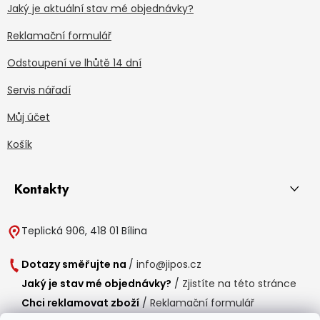
Jaký je aktuální stav mé objednávky?
Reklamační formulář
Odstoupení ve lhůtě 14 dní
Servis nářadí
Můj účet
Košík
Kontakty
Teplická 906, 418 01 Bílina
Dotazy směřujte na
/
info@jipos.cz
Jaký je stav mé objednávky?
/
Zjistíte na této stránce
Chci reklamovat zboží
/
Reklamační formulář