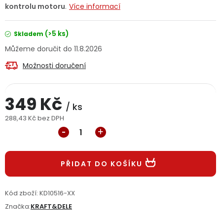
kontrolu motoru
.
Více informací
Jaký je aktuální stav mé objednávky?
(>5 ks)
Skladem
Velkoobchodní spolupráce (B2B)
Prodejna nářadí
11.8.2026
Servis nářadí
Hodnocení obchodu
Možnosti doručení
Doprava a platba
Váš zákaznický účet
Kontakt
349 Kč
/ ks
PODPORA
288,43 Kč bez DPH
Měrná cena:
Reklamační formulář
Odstoupení ve lhůtě 14 dní
PŘIDAT DO KOŠÍKU
Obchodní podmínky
Reklamační řád
Kód zboží:
KD10516-XX
Podmínky ochrany osobních údajů
Značka:
KRAFT&DELE