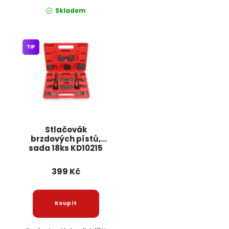
Skladem
TIP
Stlačovák
brzdových pístů,
sada 18ks KD10215
KRAFT&DELE
399 Kč