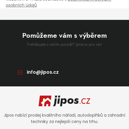
osobních údajů
Pomůžeme vám s výběrem
Potřebujete s něčím poradit? Jsme tu pro vás!
info
@
jipos.cz
Zápatí
Jipos nabízí prodej kvalitního nářadí, autodoplňků a zahradní
techniky za nejlepší ceny na trhu.