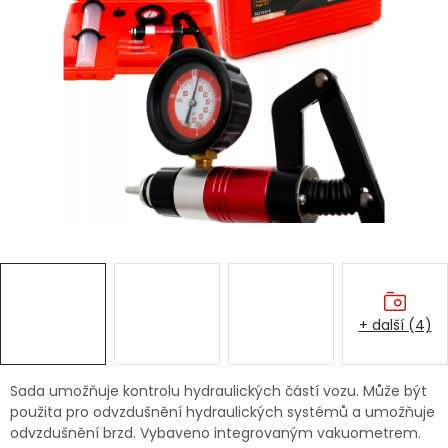
Dětská hřiště
Autodoplňky
Vánoce
Ochranné pomůcky
Fotovoltaika
Výprodej
+ další (4)
Značky
Sada umožňuje kontrolu hydraulických částí vozu. Může být
použita pro odvzdušnění hydraulických systémů a umožňuje
odvzdušnění brzd. Vybaveno integrovaným vakuometrem.