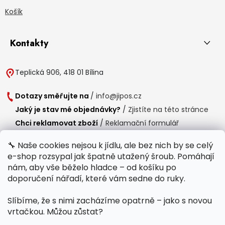
Košík
Kontakty
Teplická 906, 418 01 Bílina
Dotazy směřujte na
/
info@jipos.cz
Jaký je stav mé objednávky?
/
Zjistíte na této stránce
Chci reklamovat zboží
/
Reklamační formulář
Chci vrátit zboží do 14 dní
/
Formulář pro vrácení zboží
🔧 Naše cookies nejsou k jídlu, ale bez nich by se celý
e-shop rozsypal jak špatně utažený šroub. Pomáhají
Provozní doba
nám, aby vše běželo hladce – od košíku po
Po-Čt /
8:00 - 15:00
doporučení nářadí, které vám sedne do ruky.
Pá /
7:30 - 14:30
Slíbíme, že s nimi zacházíme opatrně – jako s novou
Polední přestávka /
11:00 - 11:30
vrtačkou. Můžou zůstat?