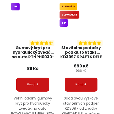
TIP
6 %
SLEVOAKCE
TIP
Gumový kryt pro
Stavitelné podpěry
hydraulický zvedák
pod auto 6t 2ks
na auto RTNPH0030-
KD3097 KRAFT&DELE
N POWERMAT
899 Kč
85 Kč
966 Kč
Velmi odolný gumový
Sada dvou výškově
kryt pro hydraulický
stavitelných podpěr
zvedák na auto
KD3097 od značky
POWERMAT RTNPH0030-
KRAFT&DELE je určena