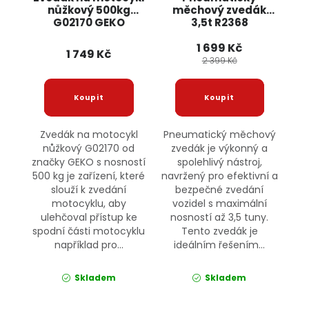
nůžkový 500kg
měchový zvedák
G02170 GEKO
3,5t R2368
ONDRAGON
1 699 Kč
1 749 Kč
2 399 Kč
Zvedák na motocykl
Pneumatický měchový
nůžkový G02170 od
zvedák je výkonný a
značky GEKO s nosností
spolehlivý nástroj,
500 kg je zařízení, které
navržený pro efektivní a
slouží k zvedání
bezpečné zvedání
motocyklu, aby
vozidel s maximální
ulehčoval přístup ke
nosností až 3,5 tuny.
spodní části motocyklu
Tento zvedák je
například pro...
ideálním řešením...
Skladem
Skladem