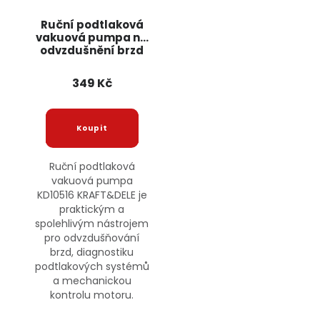
Ruční podtlaková
vakuová pumpa na
odvzdušnění brzd
KD10516 KRAFT&DELE
349 Kč
Ruční podtlaková
vakuová pumpa
KD10516 KRAFT&DELE je
praktickým a
spolehlivým nástrojem
pro odvzdušňování
brzd, diagnostiku
podtlakových systémů
a mechanickou
kontrolu motoru.