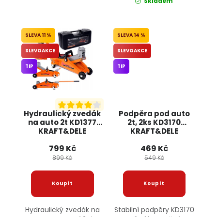
Skladem
11 %
14 %
SLEVOAKCE
SLEVOAKCE
TIP
TIP
Hydraulický zvedák
Podpěra pod auto
na auto 2t KD1377
2t, 2ks KD3170
KRAFT&DELE
KRAFT&DELE
799 Kč
469 Kč
899 Kč
549 Kč
Hydraulický zvedák na
Stabilní podpěry KD3170