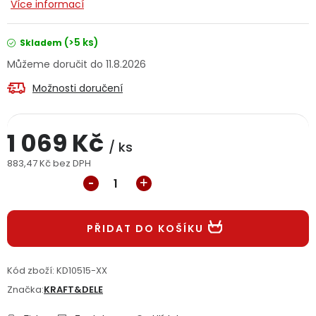
Více informací
Jaký je aktuální stav mé objednávky?
(>5 ks)
Skladem
Velkoobchodní spolupráce (B2B)
Prodejna nářadí
11.8.2026
Servis nářadí
Možnosti doručení
Hodnocení obchodu
Doprava a platba
Váš zákaznický účet
Kontakt
1 069 Kč
/ ks
883,47 Kč bez DPH
PODPORA
Měrná cena:
Reklamační formulář
Odstoupení ve lhůtě 14 dní
PŘIDAT DO KOŠÍKU
Obchodní podmínky
Reklamační řád
Kód zboží:
KD10515-XX
Podmínky ochrany osobních údajů
Značka:
KRAFT&DELE