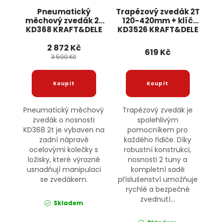
Pneumatický
Trapézový zvedák 2T
měchový zvedák 2t
120-420mm + klíč
KD368 KRAFT&DELE
KD3526 KRAFT&DELE
2 872 Kč
619 Kč
3 590 Kč
Pneumatický měchový
Trapézový zvedák je
zvedák o nosnosti
spolehlivým
KD368 2t je vybaven na
pomocníkem pro
zadní nápravě
každého řidiče. Díky
ocelovými kolečky s
robustní konstrukci,
ložisky, které výrazně
nosnosti 2 tuny a
usnadňují manipulaci
kompletní sadě
se zvedákem.
příslušenství umožňuje
rychlé a bezpečné
zvednutí...
Skladem