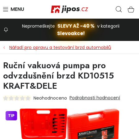
Přejít na obsah
Hled
N
SLEVY AŽ -40 %
Nepromeškejte
v kategorii
Slevoakce!
Slevoakce
Nářadí pro opravu a testování brzd automobilů
Zahrada
Ruční vakuová pumpa pro
odvzdušnění brzd KD10515
Stavba a dům
KRAFT&DELE
Podrobnosti hodnocení
Neohodnoceno
Dílna
TIP
Domácnost