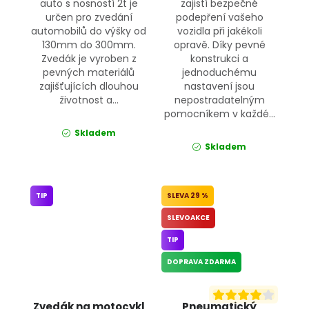
auto s nosností 2t je
zajistí bezpečné
určen pro zvedání
podepření vašeho
automobilů do výšky od
vozidla při jakékoli
130mm do 300mm.
opravě. Díky pevné
Zvedák je vyroben z
konstrukci a
pevných materiálů
jednoduchému
zajišťujících dlouhou
nastavení jsou
životnost a...
nepostradatelným
pomocníkem v každé...
Skladem
Skladem
TIP
29 %
SLEVOAKCE
TIP
DOPRAVA ZDARMA
Zvedák na motocykl
Pneumatický