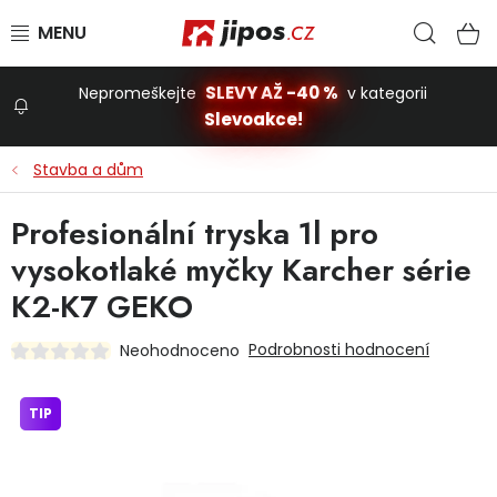
Přejít na obsah
Hled
N
SLEVY AŽ -40 %
Nepromeškejte
v kategorii
Slevoakce!
Slevoakce
Stavba a dům
Zahrada
Profesionální tryska 1l pro
vysokotlaké myčky Karcher série
Stavba a dům
K2-K7 GEKO
Podrobnosti hodnocení
Neohodnoceno
Dílna
TIP
Domácnost