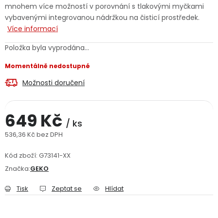
mnohem více možností v porovnání s tlakovými myčkami
Jaký je aktuální stav mé objednávky?
vybavenými integrovanou nádržkou na čisticí prostředek.
Více informací
Velkoobchodní spolupráce (B2B)
Prodejna nářadí
Položka byla vyprodána…
Servis nářadí
Hodnocení obchodu
Momentálně nedostupné
Možnosti doručení
Doprava a platba
Váš zákaznický účet
Kontakt
PODPORA
649 Kč
/ ks
536,36 Kč bez DPH
Měrná cena:
Reklamační formulář
Odstoupení ve lhůtě 14 dní
Kód zboží:
G73141-XX
Obchodní podmínky
Reklamační řád
Značka:
GEKO
Tisk
Zeptat se
Hlídat
Podmínky ochrany osobních údajů