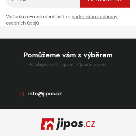
Vložením e-mailu souhlasíte s
podmínkami ochrany
osobních údajů
Pomůžeme vám s výběrem
Potřebujete s něčím poradit? Jsme tu pro vás!
info
@
jipos.cz
Zápatí