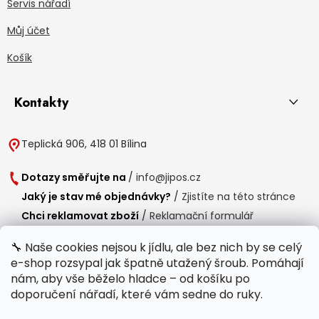
Servis nářadí
Můj účet
Košík
Kontakty
Teplická 906, 418 01 Bílina
Dotazy směřujte na
/
info@jipos.cz
Jaký je stav mé objednávky?
/
Zjistíte na této stránce
Chci reklamovat zboží
/
Reklamační formulář
Chci vrátit zboží do 14 dní
/
Formulář pro vrácení zboží
🔧 Naše cookies nejsou k jídlu, ale bez nich by se celý
e-shop rozsypal jak špatně utažený šroub. Pomáhají
Provozní doba
nám, aby vše běželo hladce – od košíku po
Po-Čt /
8:00 - 15:00
doporučení nářadí, které vám sedne do ruky.
Pá /
7:30 - 14:30