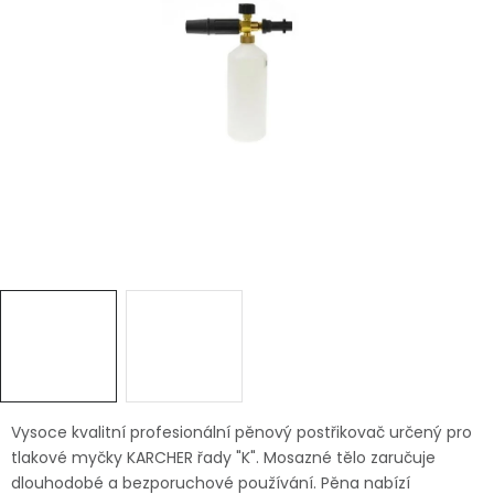
Dětská hřiště
Autodoplňky
Vánoce
Ochranné pomůcky
Fotovoltaika
Výprodej
Značky
Vysoce kvalitní profesionální pěnový postřikovač určený pro
tlakové myčky KARCHER řady "K". Mosazné tělo zaručuje
dlouhodobé a bezporuchové používání. Pěna nabízí