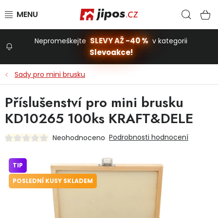
Přejít na obsah
Hled
N
SLEVY AŽ -40 %
Nepromeškejte
v kategorii
Slevoakce!
Slevoakce
Sady pro mini brusku
Zahrada
Příslušenství pro mini brusku
KD10265 100ks KRAFT&DELE
Stavba a dům
Podrobnosti hodnocení
Neohodnoceno
Dílna
TIP
POSLEDNÍ KUSY SKLADEM
Domácnost