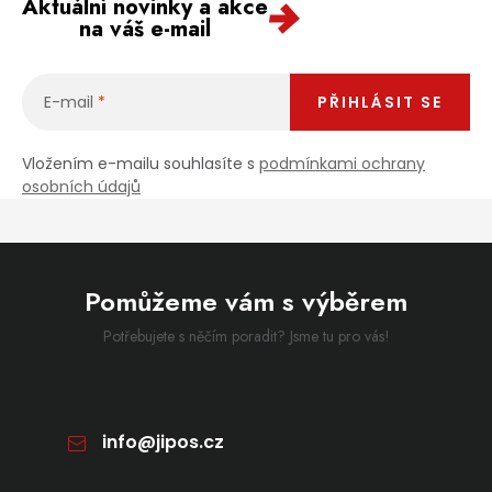
Aktuální novinky a akce
na váš e-mail
E-mail
PŘIHLÁSIT SE
Vložením e-mailu souhlasíte s
podmínkami ochrany
osobních údajů
Pomůžeme vám s výběrem
Potřebujete s něčím poradit? Jsme tu pro vás!
info
@
jipos.cz