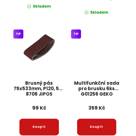
Skladem
Skladem
TIP
TIP
Brusný pás
Multifunkční sada
75x533mm, P120, 5ks
pro brusku 6ks
8706 JIPOS
G01256 GEKO
99 Kč
359 Kč