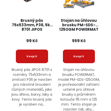
Brusný pás
Stojan na úhlovou
75x533mm, P36, 5ks
brusku PM-SDS-
8701 JIPOS
125OGM POWERMAT
99 Kč
559 Kč
Brusný pás JIPOS 8701 s
Stojan na úhlovou
rozměry 75x533mm a
brusku POWERMAT,
zrnitostí P36 je navržen
model PM-SDS-125OGM,
pro náročné broušení
je profesionální zařízení
různých materiálů, jako
určené pro úhlové
jsou dřevo, barvy, laky a
brusky s průměrem
kovy. Tento brusný pás
kotouče 115 mm a 125
je vyroben na...
mm. Tento stojan je
navržen tak, aby...