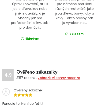
úpravu povrchů, ať už
pro náročné broušení
jde o dřevo, kov nebo
různých materiálů, jako
jiné materiály, a je
jsou dřevo, barvy, laky a
vhodný jak pro
kovy. Tento brusný pás
profesionální dílny, tak i
je vyroben na...
pro domácí...
Skladem
Skladem
Ověřeno zákazníky
4.9
3157
recenzí.
Zobrazit všechny recenze
Ověřený zákazník
Funguje to. Není co řešit!