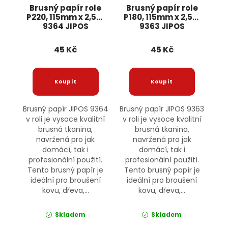
Brusný papír role
Brusný papír role
P220, 115mm x 2,5m
P180, 115mm x 2,5m
9364 JIPOS
9363 JIPOS
45 Kč
45 Kč
Brusný papír JIPOS 9364
Brusný papír JIPOS 9363
v roli je vysoce kvalitní
v roli je vysoce kvalitní
brusná tkanina,
brusná tkanina,
navržená pro jak
navržená pro jak
domácí, tak i
domácí, tak i
profesionální použití.
profesionální použití.
Tento brusný papír je
Tento brusný papír je
ideální pro broušení
ideální pro broušení
kovu, dřeva,...
kovu, dřeva,...
Skladem
Skladem