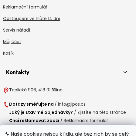
Reklamační formulář
Odstoupení ve lhůtě 14 dní
Servis nářadí
Můj účet
Košík
Kontakty
Teplická 906, 418 01 Bílina
Dotazy směřujte na
/
info@jipos.cz
Jaký je stav mé objednávky?
/
Zjistíte na této stránce
Chci reklamovat zboží
/
Reklamační formulář
Chci vrátit zboží do 14 dní
/
Formulář pro vrácení zboží
🔧 Naše cookies nejsou k jídlu, ale bez nich by se celý