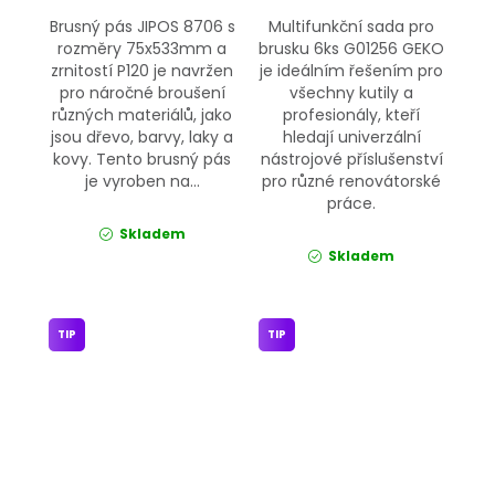
Brusný pás JIPOS 8706 s
Multifunkční sada pro
rozměry 75x533mm a
brusku 6ks G01256 GEKO
zrnitostí P120 je navržen
je ideálním řešením pro
pro náročné broušení
všechny kutily a
různých materiálů, jako
profesionály, kteří
jsou dřevo, barvy, laky a
hledají univerzální
kovy. Tento brusný pás
nástrojové příslušenství
je vyroben na...
pro různé renovátorské
práce.
Skladem
Skladem
TIP
TIP