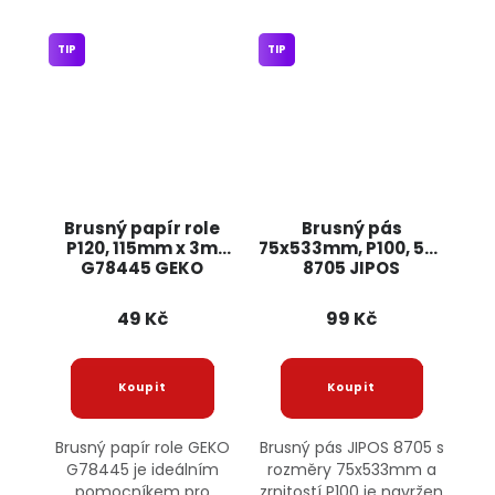
TIP
TIP
Brusný papír role
Brusný pás
P120, 115mm x 3m
75x533mm, P100, 5ks
G78445 GEKO
8705 JIPOS
49 Kč
99 Kč
Brusný papír role GEKO
Brusný pás JIPOS 8705 s
G78445 je ideálním
rozměry 75x533mm a
pomocníkem pro
zrnitostí P100 je navržen