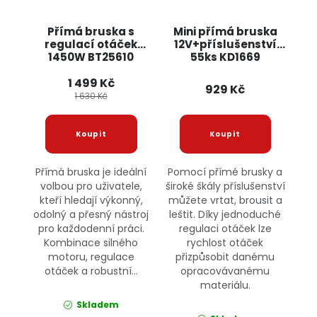
Přímá bruska s
Mini přímá bruska
regulací otáček
12V+příslušenství
1450W BT25610
55ks KD1669
BULLTECH
KRAFT&DELE
1 499 Kč
929 Kč
1 630 Kč
Přímá bruska je ideální
Pomocí přímé brusky a
volbou pro uživatele,
široké škály příslušenství
kteří hledají výkonný,
můžete vrtat, brousit a
odolný a přesný nástroj
leštit. Díky jednoduché
pro každodenní práci.
regulaci otáček lze
Kombinace silného
rychlost otáček
motoru, regulace
přizpůsobit danému
otáček a robustní...
opracovávanému
materiálu.
Skladem