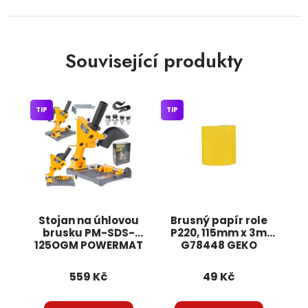
Související produkty
TIP
TIP
Stojan na úhlovou
Brusný papír role
brusku PM-SDS-
P220, 115mm x 3m
125OGM POWERMAT
G78448 GEKO
559 Kč
49 Kč