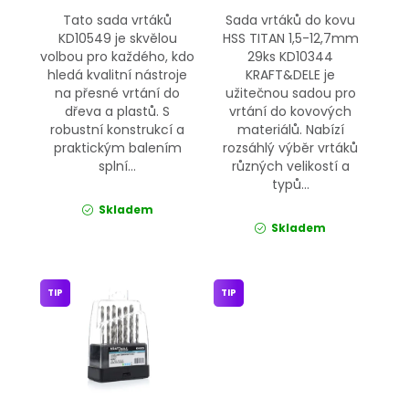
Tato sada vrtáků
Sada vrtáků do kovu
KD10549 je skvělou
HSS TITAN 1,5-12,7mm
volbou pro každého, kdo
29ks KD10344
hledá kvalitní nástroje
KRAFT&DELE je
na přesné vrtání do
užitečnou sadou pro
dřeva a plastů. S
vrtání do kovových
robustní konstrukcí a
materiálů. Nabízí
praktickým balením
rozsáhlý výběr vrtáků
splní...
různých velikostí a
typů...
Skladem
Skladem
TIP
TIP