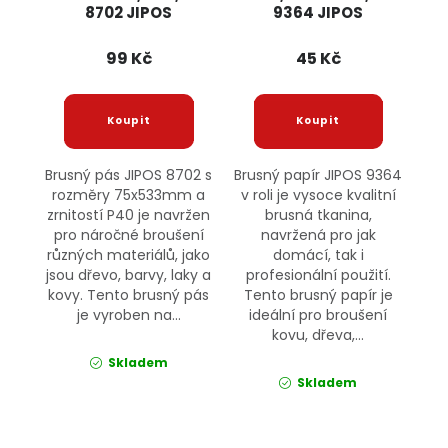
8702 JIPOS
9364 JIPOS
99 Kč
45 Kč
Brusný pás JIPOS 8702 s
Brusný papír JIPOS 9364
rozměry 75x533mm a
v roli je vysoce kvalitní
zrnitostí P40 je navržen
brusná tkanina,
pro náročné broušení
navržená pro jak
různých materiálů, jako
domácí, tak i
jsou dřevo, barvy, laky a
profesionální použití.
kovy. Tento brusný pás
Tento brusný papír je
je vyroben na...
ideální pro broušení
kovu, dřeva,...
Skladem
Skladem