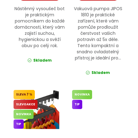
Nástěnný vysoušeč bot
Vakuová pumpa JIPOS
je praktickým
1810 je praktické
pomocníkem do každé
zařízení, které vám
domácnosti, který vám
pomůže prodloužit
zajistí suchou,
čerstvost vašich
hygienickou a svěží
potravin až 5x déle.
obuv po celý rok.
Tento kompaktní a
snadno ovladatelný
přístroj je ideální pro...
Skladem
Skladem
7 %
NOVINKA
SLEVOAKCE
TIP
NOVINKA
TIP