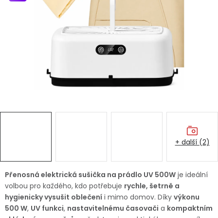
Dětská hřiště
Autodoplňky
Vánoce
Ochranné pomůcky
Fotovoltaika
+ další (2)
Výprodej
Značky
Přenosná elektrická sušička na prádlo UV 500W
je ideální
volbou pro každého, kdo potřebuje
rychle, šetrně a
hygienicky vysušit oblečení
i mimo domov. Díky
výkonu
500 W
,
UV funkci
,
nastavitelnému časovači
a
kompaktním