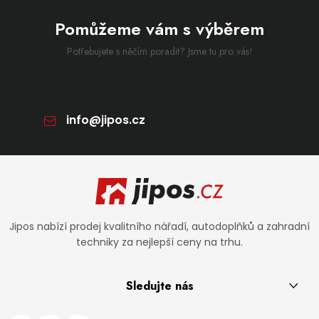
Pomůžeme vám s výběrem
Potřebujete s něčím poradit? Jsme tu pro vás!
info
@
jipos.cz
Zápatí
Jipos nabízí prodej kvalitního nářadí, autodoplňků a zahradní
techniky za nejlepší ceny na trhu.
Sledujte nás