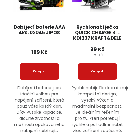
Dobíjecí baterie AAA
Rychlonabíječka
4ks, 02045 JIPOS
QUICK CHARGE 3.0
KD1237 KRAFT&DELE
99 Kč
109 Kč
129 Kč
Dobíjecí baterie jsou
Rychlonabíječka kombinuje
ideální volbou pro
kompaktní design,
napájení zařízení, která
vysoký výkon a
používáte každý den.
maximální bezpečnost.
Díky vysoké kapacitě,
Je ideálním řešením
dlouhé životnosti a
pro ty, kteří potřebují
možnosti opakovaného
rychle a pohodlně nabít
nabíjení nabízejí...
více zařízení současně.