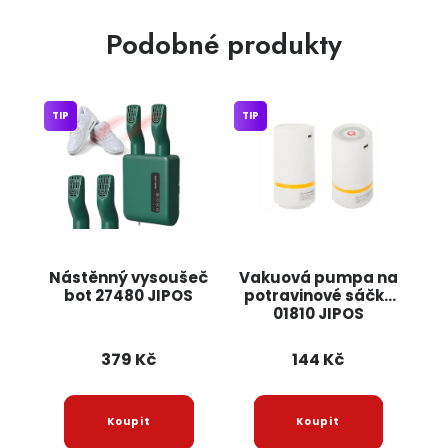
Podobné produkty
TIP
TIP
Nástěnný vysoušeč
Vakuová pumpa na
bot 27480 JIPOS
potravinové sáčky
01810 JIPOS
379 Kč
144 Kč