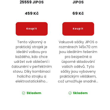
25559 JIPOS
JIPOS
459 Kč
69 Kč
Tento výkonný a
Vakuové sáčky JIPOS o
praktický strojek je
rozměrech 145x70 cm
ideální volbou pro
jsou ideálním řešením
každého, kdo chce
pro bezpečné a
udržet své oblečení i
úsporné skladování
čalounění v perfektním
vašich oděvů. Tyto
stavu. Díky kombinaci
sáčky jsou vybaveny
holicího strojku a
praktickým věšákem,
elektrostatického...
což umožňuje snadné...
Skladem
Skladem