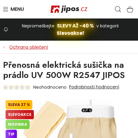
Přejít na obsah
Hled
N
SLEVY AŽ -40 %
Nepromeškejte
v kategorii
Slevoakce!
Slevoakce
Ochrana oblečení
Zahrada
Přenosná elektrická sušička na
prádlo UV 500W R2547 JIPOS
Stavba a dům
Podrobnosti hodnocení
Neohodnoceno
Dílna
27 %
SLEVOAKCE
Domácnost
NOVINKA
TIP