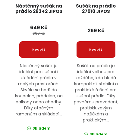
Nástěnný sušák na
Sušák na prádlo
prádlo 26342 JIPOS
27010 JIPOS
649 Kč
259 Kč
699 Kč
Nástěnný sušák je
Sušák na prádlo je
ideální pro sušení i
ideální volbou pro
ukládání prádla v
každého, kdo hledá
malých prostorách.
kompaktní, stabilní a
Skvěle se hodí do
praktické řešení pro
koupelen, prádelen, na
sušení prádla. Díky
balkony nebo chodby.
pevnému provedení,
Díky otočným
protiskluzovým
ramenům a skládací...
nožičkám a
praktickým...
Skladem
Skladem