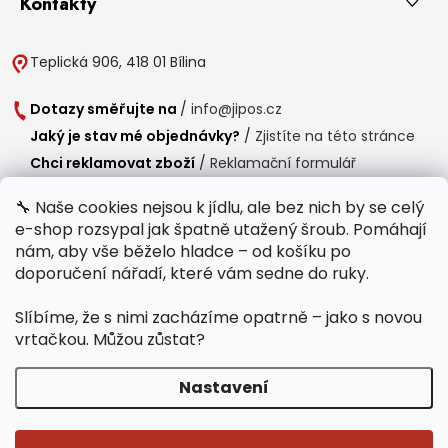
Kontakty
Teplická 906, 418 01 Bílina
Dotazy směřujte na
/
info@jipos.cz
Jaký je stav mé objednávky?
/
Zjistíte na této stránce
Chci reklamovat zboží
/
Reklamační formulář
Chci vrátit zboží do 14 dní
/
Formulář pro vrácení zboží
🔧 Naše cookies nejsou k jídlu, ale bez nich by se celý
e-shop rozsypal jak špatně utažený šroub. Pomáhají
Provozní doba
nám, aby vše běželo hladce – od košíku po
Po-Čt /
8:00 - 15:00
doporučení nářadí, které vám sedne do ruky.
Pá /
7:30 - 14:30
Slíbíme, že s nimi zacházíme opatrně – jako s novou
Polední přestávka /
11:00 - 11:30
vrtačkou. Můžou zůstat?
Nastavení
Copyright 2026
Jipos.cz
. Všechna práva vyhrazena.
Upravit nastavení
cookies