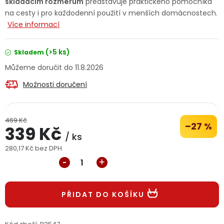
skládacím rozměrům
představuje praktického pomocníka
Jaký je aktuální stav mé objednávky?
na cesty i pro každodenní použití v menších domácnostech.
Více informací
Velkoobchodní spolupráce (B2B)
Prodejna nářadí
(>5 ks)
Skladem
Servis nářadí
Hodnocení obchodu
11.8.2026
Možnosti doručení
Doprava a platba
Váš zákaznický účet
Kontakt
PODPORA
469 Kč
–27 %
339 Kč
/ ks
Reklamační formulář
Odstoupení ve lhůtě 14 dní
280,17 Kč bez DPH
Měrná cena:
Obchodní podmínky
Reklamační řád
PŘIDAT DO KOŠÍKU
Podmínky ochrany osobních údajů