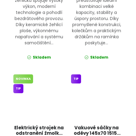
žehlička spojuje vysoký
představuje ideální
výkon, moderní
kombinaci velké
technologie a pohodlí
kapacity, stability a
bezdrátového provozu.
úspory prostoru. Díky
Díky keramické žehlicí
promyšlené konstrukci,
ploše, výkonnému
kolečkům a praktickým
napařování a systému
držákům na ramínka
samočištění...
poskytuje...
Skladem
Skladem
NOVINKA
TIP
TIP
Elektrický strojek na
Vakuové sáčky na
odstranění žmolků
oděvy 145x70 15152