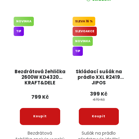
NOVINKA
16 %
TIP
SLEVOAKCE
NOVINKA
TIP
Bezdrátová žehlička
Skládací sušák na
2600W KD4320
prádlo XXL R2419
KRAFT&DELE
JIPOS
399 Kč
799 Kč
479 Kč
Bezdrátová
Sušák na prádlo