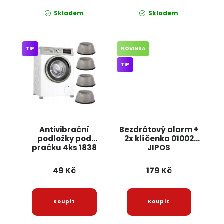
Skladem
Skladem
TIP
NOVINKA
TIP
Antivibrační
Bezdrátový alarm +
podložky pod
2x klíčenka 01002
pračku 4ks 1838
JIPOS
JIPOS
49 Kč
179 Kč