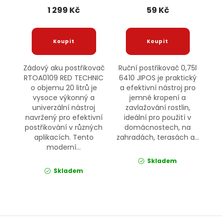
1 299 Kč
59 Kč
Zádový aku postřikovač
Ruční postřikovač 0,75l
RTOA0109 RED TECHNIC
6410 JIPOS je praktický
o objemu 20 litrů je
a efektivní nástroj pro
vysoce výkonný a
jemné kropení a
univerzální nástroj
zavlažování rostlin,
navržený pro efektivní
ideální pro použití v
postřikování v různých
domácnostech, na
aplikacích. Tento
zahradách, terasách a...
moderní...
Skladem
Skladem