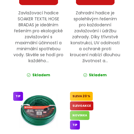
Zavlažovací hadice
Zahradní hadice je
SOAKER TEXTIL HOSE
spolehlivým řešením
BRADAS je ideálním
pro každodenní
řešením pro ekologické
zavlažování i údržbu
zavlažování s
zahrady. Díky třívrstvé
maximální účinností a
konstrukci, UV odolnosti
minimální spotřebou
a ochraně proti
vody. Skvěle se hodí pro
kroucení nabízí dlouhou
každého...
životnost a...
Skladem
Skladem
TIP
20 %
SLEVOAKCE
NOVINKA
TIP