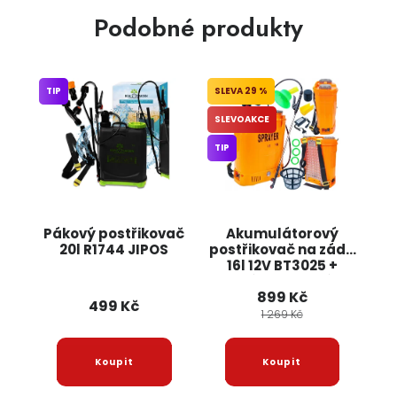
Podobné produkty
TIP
29 %
SLEVOAKCE
TIP
Pákový postřikovač
Akumulátorový
20l R1744 JIPOS
postřikovač na záda
16l 12V BT3025 +
příslušenství
899 Kč
ONDRAGON
499 Kč
1 269 Kč