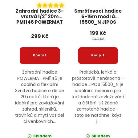
Zahradní hadice 3-
Smršťovací hadice
vrstvá 1/2" 20m
5-15m modrá
PM1146 POWERMAT
15500_N JIPOS
199 Kč
299 Kč
249 Kč
Zahradní hadice
Praktická, lehká a
POWERMAT PM1146 je
prostorově nenáročná –
odolná a flexibilní
hadice JIPOS 15500_N je
3vrstvá hadice o délce
ideálním řešením pro
20 metrů, která je
každodenní zavlažování
ideální pro zavlažování
a čištění. Už žádné
zahrad, skleníků,
zamotané hadice –
trávníků a mytí vozidel
tato se natáhne, když
či venkovních...
ji...
Skladem
Skladem