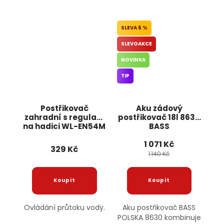
6 %
SLEVOAKCE
NOVINKA
TIP
Postřikovač
Aku zádový
zahradní s regulací
postřikovač 18l 8630
na hadici WL-EN54M
BASS
WHITE LINE BRADAS
1 071 Kč
329 Kč
1 140 Kč
Ovládání průtoku vody.
Aku postřikovač BASS
POLSKA 8630 kombinuje