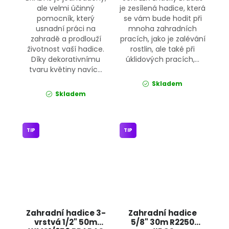
ale velmi účinný
je zesílená hadice, která
pomocník, který
se vám bude hodit při
usnadní práci na
mnoha zahradních
zahradě a prodlouží
pracích, jako je zalévání
životnost vaší hadice.
rostlin, ale také při
Díky dekorativnímu
úklidových pracích,...
tvaru květiny navíc...
Skladem
Skladem
TIP
TIP
Zahradní hadice 3-
Zahradní hadice
vrstvá 1/2" 50m
5/8" 30m R2250