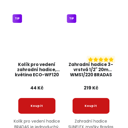
TIP
TIP
Kolík pro vedení
Zahradní hadice 3-
zahradní hadice,
vrstvá 1/2" 20m
květina ECO-WF120
WMS1/220 BRADAS
BRADAS
44 Kč
219 Kč
Kolík pro vedení hadice
Zahradní hadice
BRADAS je jednoduchý,
SUNFLEX značky Bradas