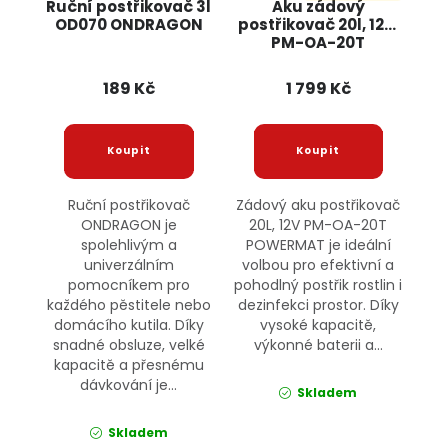
Ruční postřikovač 3l
Aku zádový
OD070 ONDRAGON
postřikovač 20l, 12V,
PM-OA-20T
POWERMAT
189 Kč
1 799 Kč
Ruční postřikovač
Zádový aku postřikovač
ONDRAGON je
20L, 12V PM-OA-20T
spolehlivým a
POWERMAT je ideální
univerzálním
volbou pro efektivní a
pomocníkem pro
pohodlný postřik rostlin i
každého pěstitele nebo
dezinfekci prostor. Díky
domácího kutila. Díky
vysoké kapacitě,
snadné obsluze, velké
výkonné baterii a...
kapacitě a přesnému
dávkování je...
Skladem
Skladem