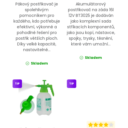
Pákový postřikovač je
Akumulátorový
spolehlivým
postřikovač na záda 16l
pomocníkem pro
12V BT3025 je dodáván
každého, kdo potřebuje
jako komplexní sada
efektivní, výkonné a
stříkacích komponentů,
pohodlné řešení pro
jako jsou kopí, nástavce,
postřik větších ploch.
spojky, trysky, těsnění,
Díky velké kapacitě,
které vám umožní...
nastavitelné...
Skladem
Skladem
TIP
TIP