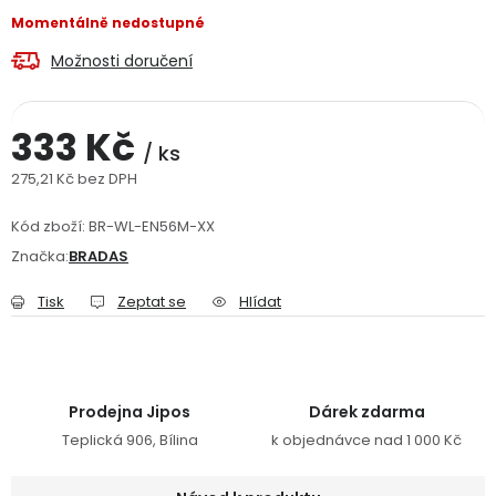
Momentálně nedostupné
Jaký je aktuální stav mé objednávky?
Možnosti doručení
Velkoobchodní spolupráce (B2B)
Prodejna nářadí
333 Kč
Servis nářadí
Hodnocení obchodu
/ ks
275,21 Kč bez DPH
Doprava a platba
Váš zákaznický účet
Kontakt
Měrná cena:
Kód zboží:
BR-WL-EN56M-XX
Značka:
BRADAS
PODPORA
Tisk
Zeptat se
Hlídat
Reklamační formulář
Odstoupení ve lhůtě 14 dní
Obchodní podmínky
Reklamační řád
Prodejna Jipos
Dárek zdarma
Podmínky ochrany osobních údajů
Teplická 906, Bílina
k objednávce nad 1 000 Kč