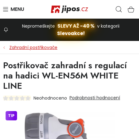
Přejít na obsah
Hled
N
SLEVY AŽ -40 %
Nepromeškejte
v kategorii
Slevoakce!
Slevoakce
Zahradní postřikovače
Zahrada
Postřikovač zahradní s regulací
na hadici WL-EN56M WHITE
Stavba a dům
LINE
Podrobnosti hodnocení
Neohodnoceno
Dílna
TIP
Domácnost