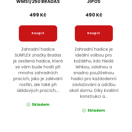
WMS1/250 BRADAS
JIPOS
499 Kč
490 Kč
Zahradní hadice
Zahradní hadice je
SUNFLEX značky Bradas
ideální volbou pro
je zesílená hadice, která
každého, kdo hledá
se vám bude hodit při
lehkou, odolnou a
mnoha zahradních
snadno použitelnou
pracích, jako je zalévání
hadici pro každodenní
rostlin, ale také při
zavlažování a údržbu
úklidových pracích,...
okolí domu. Díky kvalitní
konstrukci a...
Skladem
Skladem