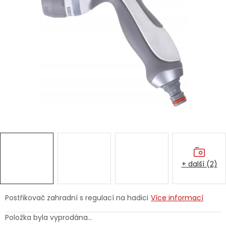
Dětská hřiště
Autodoplňky
Vánoce
Ochranné pomůcky
Fotovoltaika
Výprodej
+ další (2)
Značky
Postřikovač zahradní s regulací na hadici
Více informací
Položka byla vyprodána…