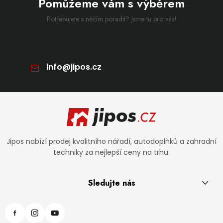
Pomůžeme vám s výběrem
Potřebujete s něčím poradit? Jsme tu pro vás!
info
@
jipos.cz
Zápatí
Jipos nabízí prodej kvalitního nářadí, autodoplňků a zahradní
techniky za nejlepší ceny na trhu.
Sledujte nás