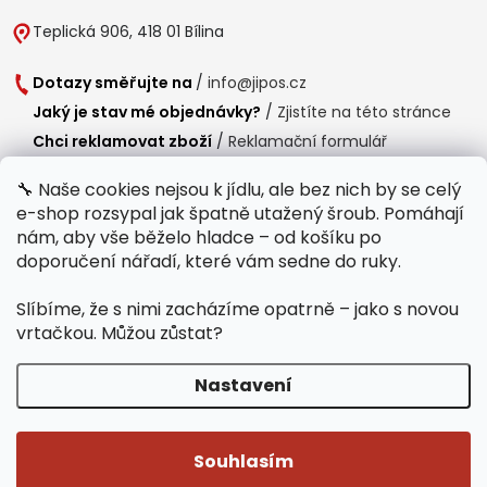
Teplická 906, 418 01 Bílina
Dotazy směřujte na
/
info@jipos.cz
Jaký je stav mé objednávky?
/
Zjistíte na této stránce
Chci reklamovat zboží
/
Reklamační formulář
Chci vrátit zboží do 14 dní
/
Formulář pro vrácení zboží
🔧 Naše cookies nejsou k jídlu, ale bez nich by se celý
e-shop rozsypal jak špatně utažený šroub. Pomáhají
Provozní doba
nám, aby vše běželo hladce – od košíku po
Po-Čt /
8:00 - 15:00
doporučení nářadí, které vám sedne do ruky.
Pá /
7:30 - 14:30
Slíbíme, že s nimi zacházíme opatrně – jako s novou
Polední přestávka /
11:00 - 11:30
vrtačkou. Můžou zůstat?
Nastavení
Copyright 2026
Jipos.cz
. Všechna práva vyhrazena.
Upravit nastavení
cookies
Souhlasím
Běží na Shoptet Premium
/
Webdesign mi-ma.cz
/
Webová analytika a reporting khoder.cz