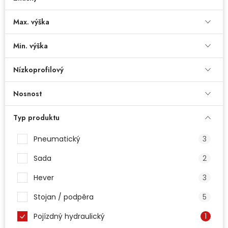
Dětská hřiště
Max. výška
Autodoplňky
Min. výška
Nízkoprofilový
Vánoce
Nosnost
Ochranné pomůcky
Typ produktu
Fotovoltaika
Pneumatický
3
Výprodej
Sada
2
Značky
Hever
3
Stojan / podpěra
5
Pojízdný hydraulický
1