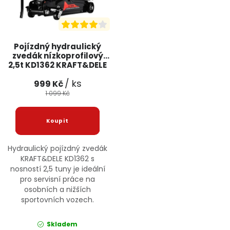
Pojízdný hydraulický
zvedák nízkoprofilový
2,5t KD1362 KRAFT&DELE
/ ks
999 Kč
1 099 Kč
Hydraulický pojízdný zvedák
KRAFT&DELE KD1362 s
nosností 2,5 tuny je ideální
pro servisní práce na
osobních a nižších
sportovních vozech.
Skladem