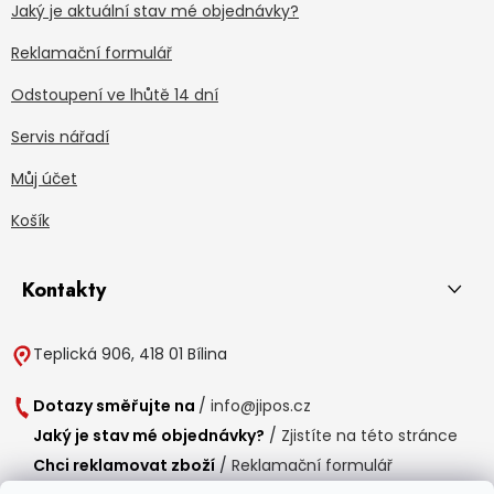
Jaký je aktuální stav mé objednávky?
Reklamační formulář
Odstoupení ve lhůtě 14 dní
Servis nářadí
Můj účet
Košík
Kontakty
Teplická 906, 418 01 Bílina
Dotazy směřujte na
/
info@jipos.cz
Jaký je stav mé objednávky?
/
Zjistíte na této stránce
Chci reklamovat zboží
/
Reklamační formulář