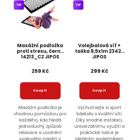
TIP
TIP
Masážní podložka
Volejbalová síť +
proti stresu, černá
taška 9,5x1m 23427
14213_CZ JIPOS
JIPOS
259 Kč
299 Kč
Masážní podložka je
Vychutnejte si sport
vhodnou pomůckou pro
kdekoliv s kvalitní sítí.
každého, kdo hledá
Díky snadné instalaci,
jednoduchý způsob
univerzálnímu využití a
relaxace a uvolnění
praktické tašce je
svalového napětí v
ideálním společníkem