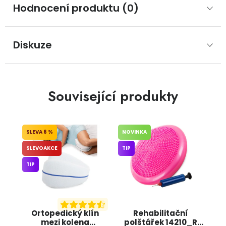
Hodnocení produktu (0)
Diskuze
Související produkty
6 %
NOVINKA
SLEVOAKCE
TIP
TIP
Ortopedický klín
Rehabilitační
mezi kolena
polštářek 14210_R