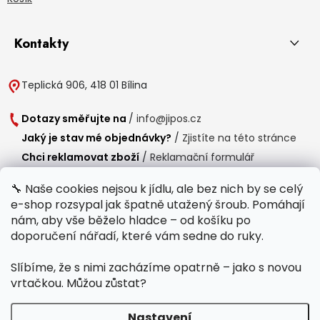
Kontakty
Teplická 906, 418 01 Bílina
Dotazy směřujte na
/
info@jipos.cz
Jaký je stav mé objednávky?
/
Zjistíte na této stránce
Chci reklamovat zboží
/
Reklamační formulář
Chci vrátit zboží do 14 dní
/
Formulář pro vrácení zboží
🔧 Naše cookies nejsou k jídlu, ale bez nich by se celý
e-shop rozsypal jak špatně utažený šroub. Pomáhají
Provozní doba
nám, aby vše běželo hladce – od košíku po
Po-Čt /
8:00 - 15:00
doporučení nářadí, které vám sedne do ruky.
Pá /
7:30 - 14:30
Slíbíme, že s nimi zacházíme opatrně – jako s novou
Polední přestávka /
11:00 - 11:30
vrtačkou. Můžou zůstat?
Nastavení