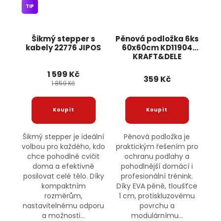
TIP
Šikmý stepper s
Pěnová podložka 6ks
kabely 22776 JIPOS
60x60cm KD11904
KRAFT&DELE
1 599 Kč
359 Kč
1 859 Kč
Šikmý stepper je ideální
Pěnová podložka je
volbou pro každého, kdo
praktickým řešením pro
chce pohodlně cvičit
ochranu podlahy a
doma a efektivně
pohodlnější domácí i
posilovat celé tělo. Díky
profesionální trénink.
kompaktním
Díky EVA pěně, tloušťce
rozměrům,
1 cm, protiskluzovému
nastavitelnému odporu
povrchu a
a možnosti...
modulárnímu...