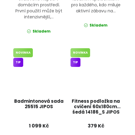
domácím prostředí.
pro každého, kdo miluje
První použití může být
aktivní zábavu na...
intenzivnější,...
Skladem
Skladem
NOVINKA
NOVINKA
TIP
TIP
Badmintonová sada
Fitness podložka na
25515 JIPOS
cvičení 60x180cm,
šedá 14186_S JIPOS
1 099 Kč
379 Kč