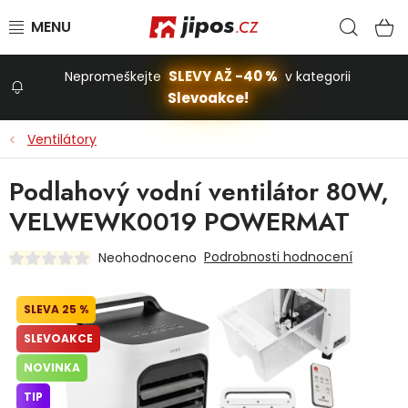
Přejít na obsah
Hled
N
SLEVY AŽ -40 %
Nepromeškejte
v kategorii
Slevoakce!
Slevoakce
Ventilátory
Zahrada
Podlahový vodní ventilátor 80W,
VELWEWK0019 POWERMAT
Stavba a dům
Podrobnosti hodnocení
Neohodnoceno
Dílna
25 %
SLEVOAKCE
Domácnost
NOVINKA
TIP