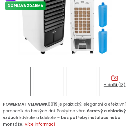
Dětská hřiště
DOPRAVA ZDARMA
Autodoplňky
Vánoce
Ochranné pomůcky
Fotovoltaika
+ další (13)
Výprodej
Značky
POWERMAT VELWEWK0019
je praktický, elegantní a efektivní
pomocník do horkých dní. Poskytne vám
čerstvý a chladivý
vzduch
kdykoliv a kdekoliv –
bez potřeby instalace nebo
montáže
.
Více informací