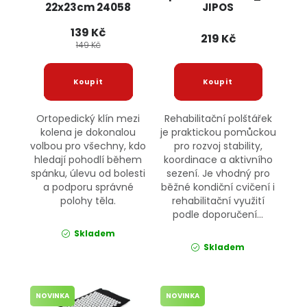
22x23cm 24058
JIPOS
JIPOS
139 Kč
219 Kč
149 Kč
Ortopedický klín mezi
Rehabilitační polštářek
kolena je dokonalou
je praktickou pomůckou
volbou pro všechny, kdo
pro rozvoj stability,
hledají pohodlí během
koordinace a aktivního
spánku, úlevu od bolesti
sezení. Je vhodný pro
a podporu správné
běžné kondiční cvičení i
polohy těla.
rehabilitační využití
podle doporučení...
Skladem
Skladem
NOVINKA
NOVINKA