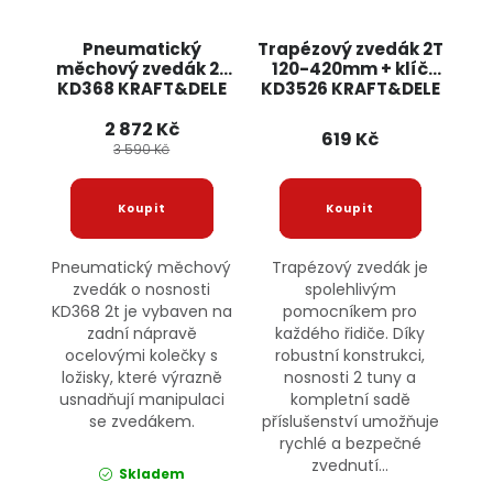
Pneumatický
Trapézový zvedák 2T
měchový zvedák 2t
120-420mm + klíč
KD368 KRAFT&DELE
KD3526 KRAFT&DELE
2 872 Kč
619 Kč
3 590 Kč
Pneumatický měchový
Trapézový zvedák je
zvedák o nosnosti
spolehlivým
KD368 2t je vybaven na
pomocníkem pro
zadní nápravě
každého řidiče. Díky
ocelovými kolečky s
robustní konstrukci,
ložisky, které výrazně
nosnosti 2 tuny a
usnadňují manipulaci
kompletní sadě
se zvedákem.
příslušenství umožňuje
rychlé a bezpečné
zvednutí...
Skladem