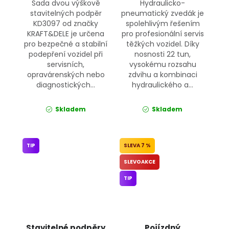
Sada dvou výškově
Hydraulicko-
stavitelných podpěr
pneumatický zvedák je
KD3097 od značky
spolehlivým řešením
KRAFT&DELE je určena
pro profesionální servis
pro bezpečné a stabilní
těžkých vozidel. Díky
podepření vozidel při
nosnosti 22 tun,
servisních,
vysokému rozsahu
opravárenských nebo
zdvihu a kombinaci
diagnostických...
hydraulického a...
Skladem
Skladem
TIP
7 %
SLEVOAKCE
TIP
Stavitelné podpěry
Pojízdný