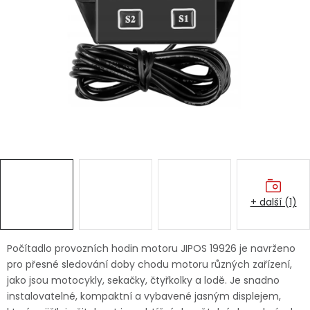
Dětská hřiště
Autodoplňky
Vánoce
Ochranné pomůcky
Fotovoltaika
+ další (1)
Výprodej
Značky
Počítadlo provozních hodin motoru JIPOS 19926 je navrženo
pro přesné sledování doby chodu motoru různých zařízení,
jako jsou motocykly, sekačky, čtyřkolky a lodě. Je snadno
instalovatelné, kompaktní a vybavené jasným displejem,