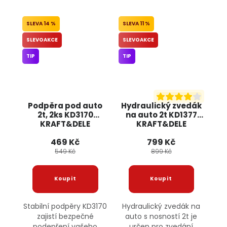
14 %
11 %
SLEVOAKCE
SLEVOAKCE
TIP
TIP
Podpěra pod auto
Hydraulický zvedák
2t, 2ks KD3170
na auto 2t KD1377
KRAFT&DELE
KRAFT&DELE
469 Kč
799 Kč
549 Kč
899 Kč
Stabilní podpěry KD3170
Hydraulický zvedák na
zajistí bezpečné
auto s nosností 2t je
podepření vašeho
určen pro zvedání