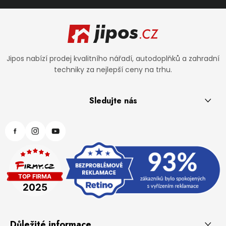
Zápatí
Jipos nabízí prodej kvalitního nářadí, autodoplňků a zahradní
techniky za nejlepší ceny na trhu.
Sledujte nás
Důležité informace