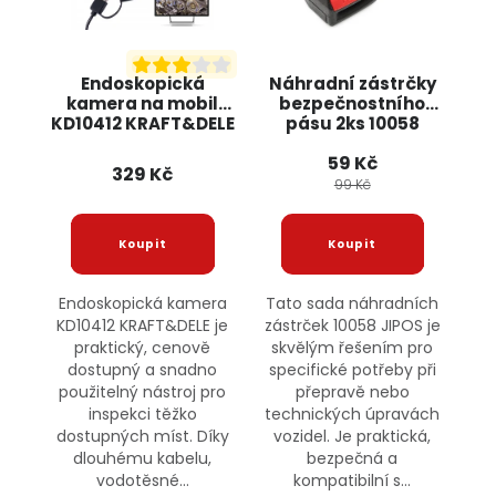
Endoskopická
Náhradní zástrčky
kamera na mobil
bezpečnostního
KD10412 KRAFT&DELE
pásu 2ks 10058
JIPOS
59 Kč
329 Kč
99 Kč
Endoskopická kamera
Tato sada náhradních
KD10412 KRAFT&DELE je
zástrček 10058 JIPOS je
praktický, cenově
skvělým řešením pro
dostupný a snadno
specifické potřeby při
použitelný nástroj pro
přepravě nebo
inspekci těžko
technických úpravách
dostupných míst. Díky
vozidel. Je praktická,
dlouhému kabelu,
bezpečná a
vodotěsné...
kompatibilní s...