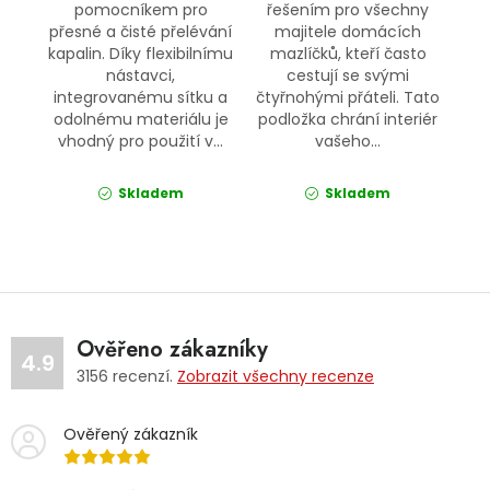
pomocníkem pro
řešením pro všechny
přesné a čisté přelévání
majitele domácích
kapalin. Díky flexibilnímu
mazlíčků, kteří často
nástavci,
cestují se svými
integrovanému sítku a
čtyřnohými přáteli. Tato
odolnému materiálu je
podložka chrání interiér
vhodný pro použití v...
vašeho...
Skladem
Skladem
Ověřeno zákazníky
4.9
3156
recenzí.
Zobrazit všechny recenze
Ověřený zákazník