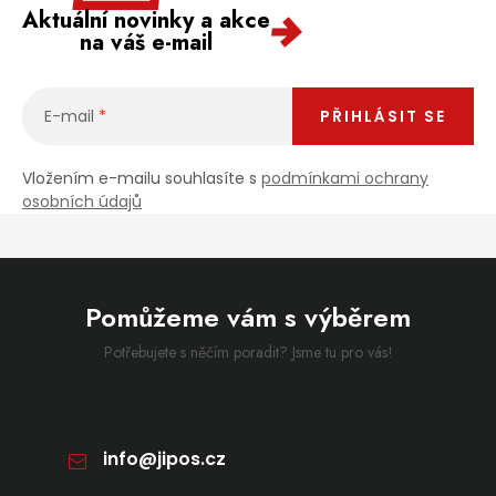
Aktuální novinky a akce
na váš e-mail
E-mail
PŘIHLÁSIT SE
Vložením e-mailu souhlasíte s
podmínkami ochrany
osobních údajů
Pomůžeme vám s výběrem
Potřebujete s něčím poradit? Jsme tu pro vás!
info
@
jipos.cz