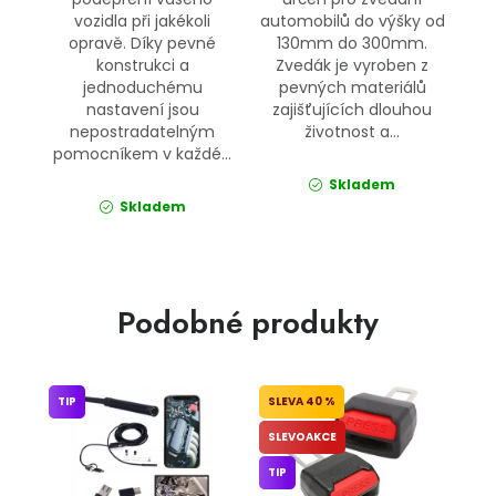
vozidla při jakékoli
automobilů do výšky od
opravě. Díky pevné
130mm do 300mm.
konstrukci a
Zvedák je vyroben z
jednoduchému
pevných materiálů
nastavení jsou
zajišťujících dlouhou
nepostradatelným
životnost a...
pomocníkem v každé...
Skladem
Skladem
Podobné produkty
TIP
40 %
SLEVOAKCE
TIP