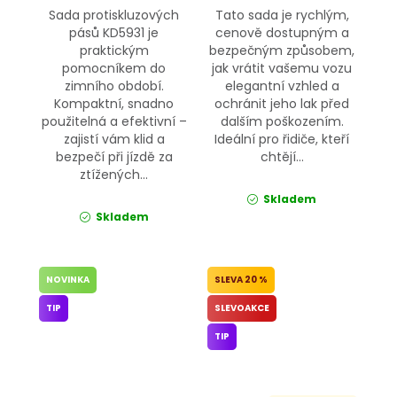
Sada protiskluzových
Tato sada je rychlým,
pásů KD5931 je
cenově dostupným a
praktickým
bezpečným způsobem,
pomocníkem do
jak vrátit vašemu vozu
zimního období.
elegantní vzhled a
Kompaktní, snadno
ochránit jeho lak před
použitelná a efektivní –
dalším poškozením.
zajistí vám klid a
Ideální pro řidiče, kteří
bezpečí při jízdě za
chtějí...
ztížených...
Skladem
Skladem
NOVINKA
20 %
TIP
SLEVOAKCE
TIP