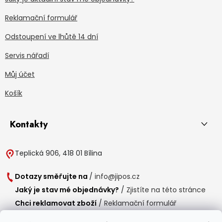
Reklamační formulář
Odstoupení ve lhůtě 14 dní
Servis nářadí
Můj účet
Košík
Kontakty
Teplická 906, 418 01 Bílina
Dotazy směřujte na
/
info@jipos.cz
Jaký je stav mé objednávky?
/
Zjistíte na této stránce
Chci reklamovat zboží
/
Reklamační formulář
Chci vrátit zboží do 14 dní
/
Formulář pro vrácení zboží