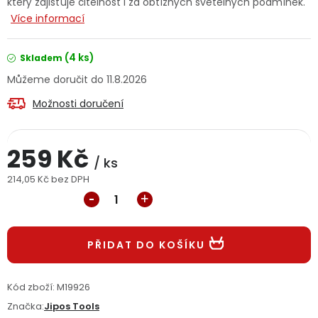
který zajišťuje čitelnost i za obtížných světelných podmínek.
Jaký je aktuální stav mé objednávky?
Více informací
Velkoobchodní spolupráce (B2B)
Prodejna nářadí
(4 ks)
Skladem
11.8.2026
Servis nářadí
Hodnocení obchodu
Možnosti doručení
Doprava a platba
Váš zákaznický účet
Kontakt
259 Kč
/ ks
PODPORA
214,05 Kč bez DPH
Měrná cena:
Reklamační formulář
Odstoupení ve lhůtě 14 dní
Obchodní podmínky
PŘIDAT DO KOŠÍKU
Reklamační řád
Podmínky ochrany osobních údajů
Kód zboží:
M19926
Značka:
Jipos Tools