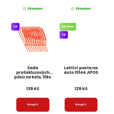
Skladem
Skladem
TIP
NOVINKA
TIP
Sada
Leštící pasta na
protiskluzových
auto 10144 JIPOS
pásů na kola, 10ks
KD5931 KRAFT&DELE
139 Kč
129 Kč