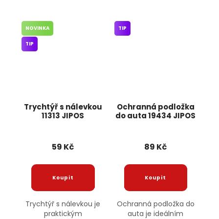
NOVINKA
TIP
TIP
Trychtýř s nálevkou
Ochranná podložka
11313 JIPOS
do auta 19434 JIPOS
59 Kč
89 Kč
Trychtýř s nálevkou je
Ochranná podložka do
praktickým
auta je ideálním