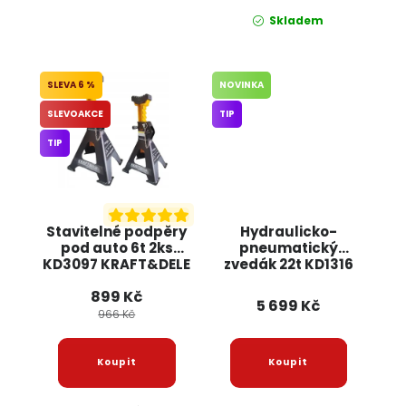
Skladem
6 %
NOVINKA
SLEVOAKCE
TIP
TIP
Stavitelné podpěry
Hydraulicko-
pod auto 6t 2ks
pneumatický
KD3097 KRAFT&DELE
zvedák 22t KD1316
KRAFT&DELE
899 Kč
5 699 Kč
966 Kč