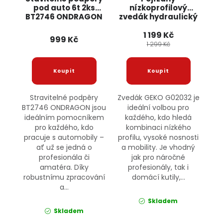
pod auto 6t 2ks
nízkoprofilový
BT2746 ONDRAGON
zvedák hydraulický
2,5T G02032 GEKO
1 199 Kč
999 Kč
1 299 Kč
Stravitelné podpěry
Zvedák GEKO G02032 je
BT2746 ONDRAGON jsou
ideální volbou pro
ideálním pomocníkem
každého, kdo hledá
pro každého, kdo
kombinaci nízkého
pracuje s automobily –
profilu, vysoké nosnosti
ať už se jedná o
a mobility. Je vhodný
profesionála či
jak pro náročné
amatéra. Díky
profesionály, tak i
robustnímu zpracování
domácí kutily,...
a...
Skladem
Skladem