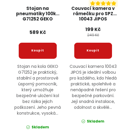
Stojan na
Couvací kamera v
pneumatiky 100kg
rámečku pro SPZ
G71252 GEKO
10043 JIPOS
199 Kč
589 Kč
249 Kč
Stojan na kola GEKO
Couvací kamera 10043
G71252 je praktický,
JIPOS je ideální volbou
stabilní a prostorově
pro každého, kdo hledá
úsporný pomocník,
praktické, spolehlivé a
který umožňuje
nenápadné řešení pro
bezpečné uložení kol
bezpečné parkování.
bez rizika jejich
Její snadná instalace,
poškození. Jeho pevná
odolnost a skvělé...
konstrukce, vysoká...
Skladem
Skladem