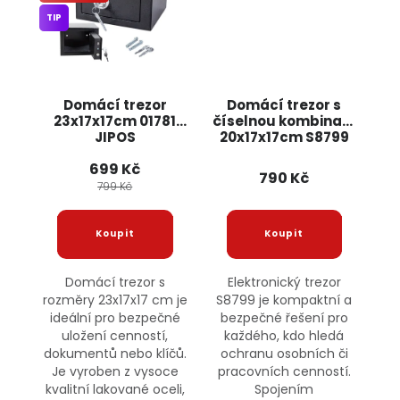
TIP
Domácí trezor
Domácí trezor s
23x17x17cm 01781
číselnou kombinací
JIPOS
20x17x17cm S8799
JIPOS
699 Kč
790 Kč
799 Kč
Domácí trezor s
Elektronický trezor
rozměry 23x17x17 cm je
S8799 je kompaktní a
ideální pro bezpečné
bezpečné řešení pro
uložení cenností,
každého, kdo hledá
dokumentů nebo klíčů.
ochranu osobních či
Je vyroben z vysoce
pracovních cenností.
kvalitní lakované oceli,
Spojením