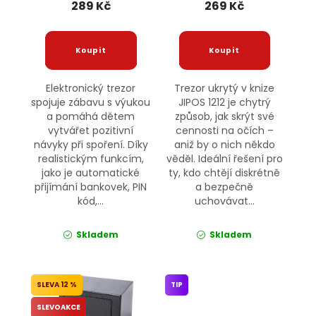
289 Kč
269 Kč
Elektronický trezor
Trezor ukrytý v knize
spojuje zábavu s výukou
JIPOS 1212 je chytrý
a pomáhá dětem
způsob, jak skrýt své
vytvářet pozitivní
cennosti na očích –
návyky při spoření. Díky
aniž by o nich někdo
realistickým funkcím,
věděl. Ideální řešení pro
jako je automatické
ty, kdo chtějí diskrétně
přijímání bankovek, PIN
a bezpečně
kód,...
uchovávat...
Skladem
Skladem
12 %
TIP
SLEVOAKCE