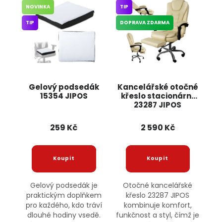
NOVINKA
TIP
TIP
DOPRAVA ZDARMA
Gelový podsedák
Kancelářské otočné
15354 JIPOS
křeslo stacionární
23287 JIPOS
259 Kč
2 590 Kč
Gelový podsedák je
Otočné kancelářské
praktickým doplňkem
křeslo 23287 JIPOS
pro každého, kdo tráví
kombinuje komfort,
dlouhé hodiny vsedě.
funkčnost a styl, čímž je