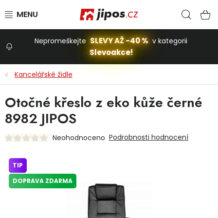
Přejít na obsah
Hled
N
SLEVY AŽ -40 %
Nepromeškejte
v kategorii
Slevoakce!
Slevoakce
Kancelářské židle
Zahrada
Otočné křeslo z eko kůže černé
8982 JIPOS
Stavba a dům
Podrobnosti hodnocení
Neohodnoceno
Dílna
TIP
DOPRAVA ZDARMA
Domácnost