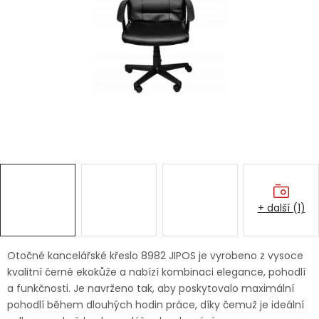
Dětská hřiště
Autodoplňky
Vánoce
Ochranné pomůcky
Fotovoltaika
+ další (1)
Výprodej
Značky
Otočné kancelářské křeslo 8982 JIPOS je vyrobeno z vysoce
kvalitní černé ekokůže a nabízí kombinaci elegance, pohodlí
a funkčnosti. Je navrženo tak, aby poskytovalo maximální
pohodlí během dlouhých hodin práce, díky čemuž je ideální