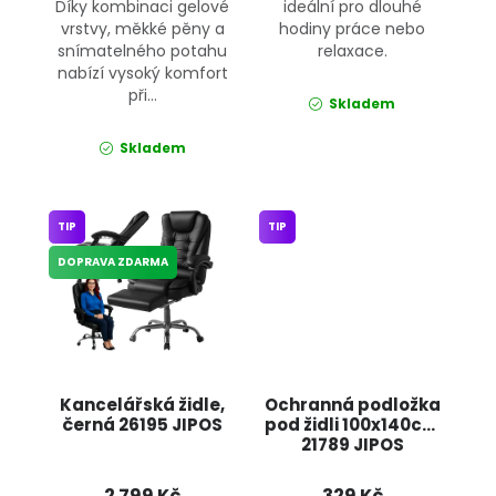
Díky kombinaci gelové
ideální pro dlouhé
vrstvy, měkké pěny a
hodiny práce nebo
snímatelného potahu
relaxace.
nabízí vysoký komfort
při...
Skladem
Skladem
TIP
TIP
DOPRAVA ZDARMA
Kancelářská židle,
Ochranná podložka
černá 26195 JIPOS
pod židli 100x140cm
21789 JIPOS
2 799 Kč
329 Kč