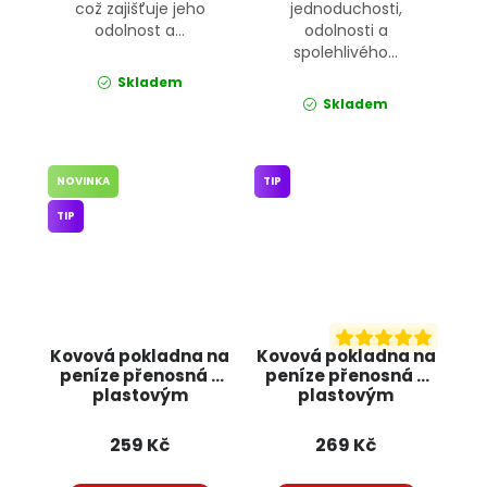
což zajišťuje jeho
jednoduchosti,
odolnost a...
odolnosti a
spolehlivého...
Skladem
Skladem
NOVINKA
TIP
TIP
Kovová pokladna na
Kovová pokladna na
peníze přenosná s
peníze přenosná s
plastovým
plastovým
pořadačem
pořadačem 01442
01441_CZ JIPOS
JIPOS
259 Kč
269 Kč