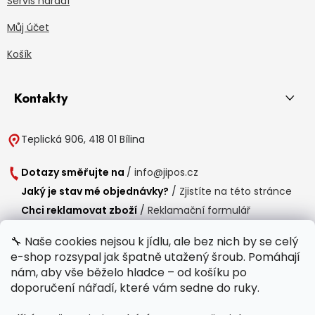
Servis nářadí
Můj účet
Košík
Kontakty
Teplická 906, 418 01 Bílina
Dotazy směřujte na
/
info@jipos.cz
Jaký je stav mé objednávky?
/
Zjistíte na této stránce
Chci reklamovat zboží
/
Reklamační formulář
Chci vrátit zboží do 14 dní
/
Formulář pro vrácení zboží
🔧 Naše cookies nejsou k jídlu, ale bez nich by se celý
e-shop rozsypal jak špatně utažený šroub. Pomáhají
Provozní doba
nám, aby vše běželo hladce – od košíku po
Po-Čt /
8:00 - 15:00
doporučení nářadí, které vám sedne do ruky.
Pá /
7:30 - 14:30