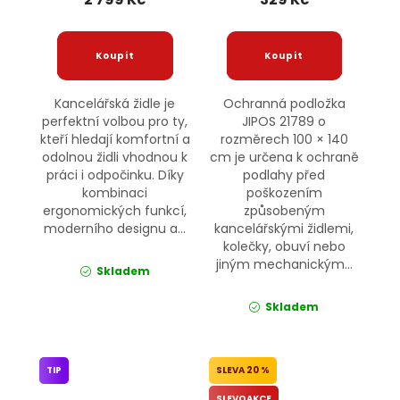
Kancelářská židle je
Ochranná podložka
perfektní volbou pro ty,
JIPOS 21789 o
kteří hledají komfortní a
rozměrech 100 × 140
odolnou židli vhodnou k
cm je určena k ochraně
práci i odpočinku. Díky
podlahy před
kombinaci
poškozením
ergonomických funkcí,
způsobeným
moderního designu a...
kancelářskými židlemi,
kolečky, obuví nebo
jiným mechanickým...
Skladem
Skladem
TIP
20 %
SLEVOAKCE