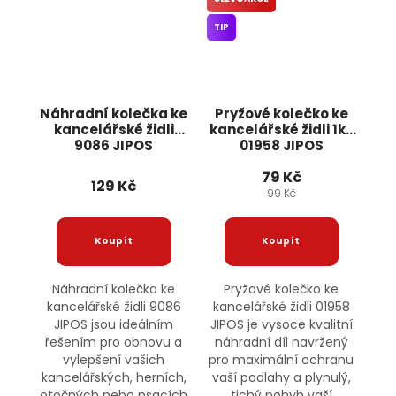
TIP
Náhradní kolečka ke
Pryžové kolečko ke
kancelářské židli
kancelářské židli 1ks
9086 JIPOS
01958 JIPOS
79 Kč
129 Kč
99 Kč
Náhradní kolečka ke
Pryžové kolečko ke
kancelářské židli 9086
kancelářské židli 01958
JIPOS jsou ideálním
JIPOS je vysoce kvalitní
řešením pro obnovu a
náhradní díl navržený
vylepšení vašich
pro maximální ochranu
kancelářských, herních,
vaší podlahy a plynulý,
otočných nebo psacích
tichý pohyb vaší