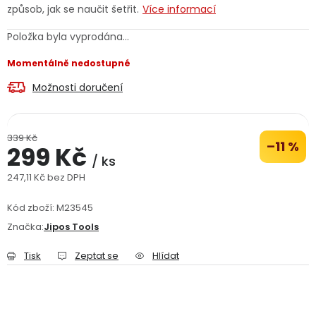
způsob, jak se naučit šetřit.
Více informací
Jaký je aktuální stav mé objednávky?
Položka byla vyprodána…
Velkoobchodní spolupráce (B2B)
Prodejna nářadí
Momentálně nedostupné
Možnosti doručení
Servis nářadí
Hodnocení obchodu
Doprava a platba
Váš zákaznický účet
Kontakt
339 Kč
–11 %
299 Kč
/ ks
PODPORA
247,11 Kč bez DPH
Měrná cena:
Kód zboží:
Reklamační formulář
M23545
Odstoupení ve lhůtě 14 dní
Značka:
Jipos Tools
Obchodní podmínky
Reklamační řád
Tisk
Zeptat se
Hlídat
Podmínky ochrany osobních údajů