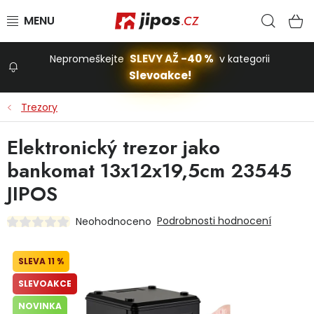
Přejít na obsah
Hled
N
SLEVY AŽ -40 %
Nepromeškejte
v kategorii
Slevoakce!
Slevoakce
Trezory
Zahrada
Elektronický trezor jako
bankomat 13x12x19,5cm 23545
Stavba a dům
JIPOS
Podrobnosti hodnocení
Neohodnoceno
Dílna
11 %
Domácnost
SLEVOAKCE
NOVINKA