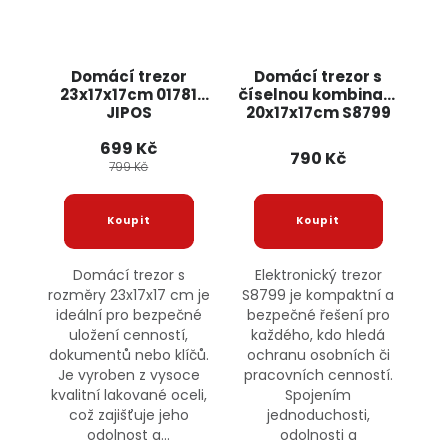
Domácí trezor
Domácí trezor s
23x17x17cm 01781
číselnou kombinací
JIPOS
20x17x17cm S8799
JIPOS
699 Kč
790 Kč
799 Kč
Domácí trezor s
Elektronický trezor
rozměry 23x17x17 cm je
S8799 je kompaktní a
ideální pro bezpečné
bezpečné řešení pro
uložení cenností,
každého, kdo hledá
dokumentů nebo klíčů.
ochranu osobních či
Je vyroben z vysoce
pracovních cenností.
kvalitní lakované oceli,
Spojením
což zajišťuje jeho
jednoduchosti,
odolnost a...
odolnosti a