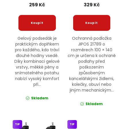
259 Kč
329 Kč
Gelový podsedák je
Ochranná podložka
praktickým doplňkem
JIPOS 21789 o
pro každého, kdo tráví
rozměrech 100 × 140
dlouhé hodiny vsedě.
cm je určena k ochraně
Díky kombinaci gelové
podlahy před
vrstvy, měkké pěny a
poškozením
snímatelného potahu
způsobeným
nabízí vysoký komfort
kancelářskými židlemi,
při...
kolečky, obuví nebo
jiným mechanickým...
Skladem
Skladem
TIP
TIP