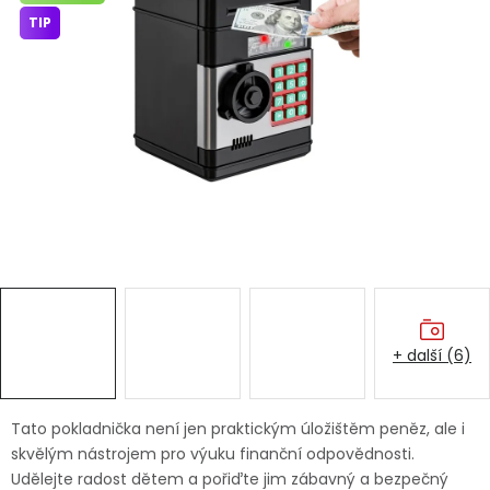
Dětská hřiště
TIP
Autodoplňky
Vánoce
Ochranné pomůcky
Fotovoltaika
Výprodej
+ další (6)
Značky
Tato pokladnička není jen praktickým úložištěm peněz, ale i
skvělým nástrojem pro výuku finanční odpovědnosti.
Udělejte radost dětem a pořiďte jim zábavný a bezpečný