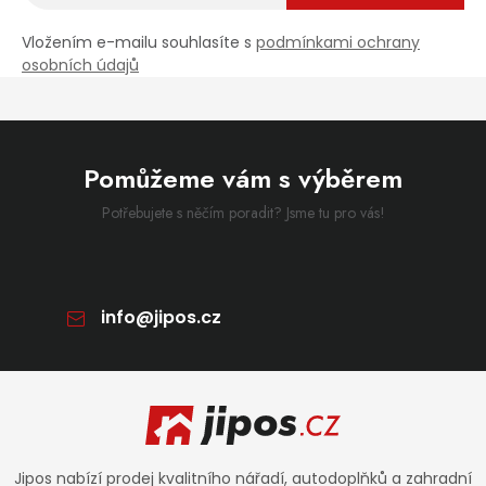
Vložením e-mailu souhlasíte s
podmínkami ochrany
osobních údajů
Pomůžeme vám s výběrem
Potřebujete s něčím poradit? Jsme tu pro vás!
info
@
jipos.cz
Zápatí
Jipos nabízí prodej kvalitního nářadí, autodoplňků a zahradní