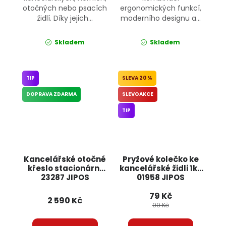
otočných nebo psacích
ergonomických funkcí,
židlí. Díky jejich...
moderního designu a...
Skladem
Skladem
TIP
20 %
DOPRAVA ZDARMA
SLEVOAKCE
TIP
Kancelářské otočné
Pryžové kolečko ke
křeslo stacionární
kancelářské židli 1ks
23287 JIPOS
01958 JIPOS
79 Kč
2 590 Kč
99 Kč