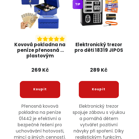
TIP
Kovová pokladna na
Elektronický trezor
peníze přenosná s
pro děti 18319 JIPOS
plastovým
pořadačem 01442
JIPOS
269 Kč
289 Kč
Přenosná kovová
Elektronický trezor
pokladna na peníze
spojuje zábavu s výukou
01442 je efektivní a
a pomáhá dětem
bezpečné řešení pro
vytvářet pozitivní
uchovávání hotovosti,
návyky při spoření. Díky
mincí a jiných cenností.
realistickým funkcím,