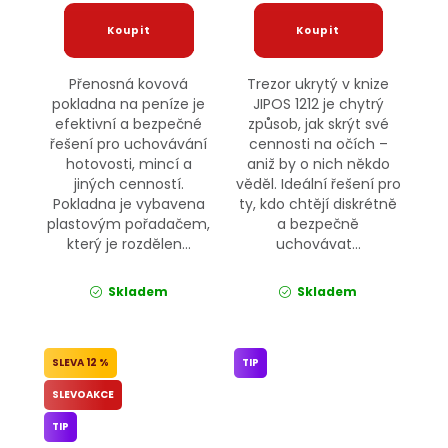
Přenosná kovová
Trezor ukrytý v knize
pokladna na peníze je
JIPOS 1212 je chytrý
efektivní a bezpečné
způsob, jak skrýt své
řešení pro uchovávání
cennosti na očích –
hotovosti, mincí a
aniž by o nich někdo
jiných cenností.
věděl. Ideální řešení pro
Pokladna je vybavena
ty, kdo chtějí diskrétně
plastovým pořadačem,
a bezpečně
který je rozdělen...
uchovávat...
Skladem
Skladem
12 %
TIP
SLEVOAKCE
TIP