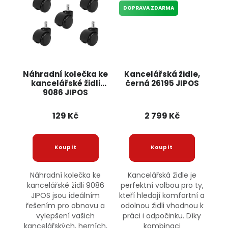
DOPRAVA ZDARMA
Náhradní kolečka ke
Kancelářská židle,
kancelářské židli
černá 26195 JIPOS
9086 JIPOS
129 Kč
2 799 Kč
Náhradní kolečka ke
Kancelářská židle je
kancelářské židli 9086
perfektní volbou pro ty,
JIPOS jsou ideálním
kteří hledají komfortní a
řešením pro obnovu a
odolnou židli vhodnou k
vylepšení vašich
práci i odpočinku. Díky
kancelářských, herních,
kombinaci