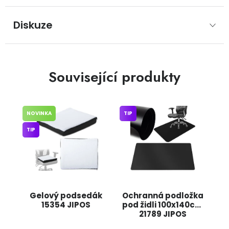
Diskuze
Související produkty
NOVINKA
TIP
TIP
Gelový podsedák
Ochranná podložka
15354 JIPOS
pod židli 100x140cm
21789 JIPOS