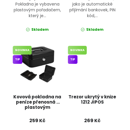
Pokladna je vybavena
jako je automatické
plastovým pořadačem,
přijímání bankovek, PIN
který je...
kód,...
Skladem
Skladem
NOVINKA
NOVINKA
TIP
TIP
Kovová pokladna na
Trezor ukrytý v knize
peníze přenosná s
1212 JIPOS
plastovým
pořadačem
01441_CZ JIPOS
259 Kč
269 Kč