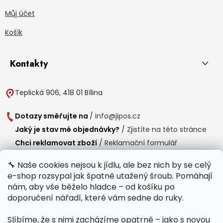
Můj účet
Košík
Kontakty
Teplická 906, 418 01 Bílina
Dotazy směřujte na
/
info@jipos.cz
Jaký je stav mé objednávky?
/
Zjistíte na této stránce
Chci reklamovat zboží
/
Reklamační formulář
Chci vrátit zboží do 14 dní
/
Formulář pro vrácení zboží
🔧 Naše cookies nejsou k jídlu, ale bez nich by se celý
e-shop rozsypal jak špatně utažený šroub. Pomáhají
Provozní doba
nám, aby vše běželo hladce – od košíku po
Po-Čt /
8:00 - 15:00
doporučení nářadí, které vám sedne do ruky.
Pá /
7:30 - 14:30
Slíbíme, že s nimi zacházíme opatrně – jako s novou
Polední přestávka /
11:00 - 11:30