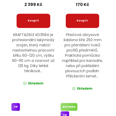
2 399 Kč
170 Kč
KRAFT&DELE KD3584 je
Plastová obrysová
profesionální lakýrnický
šablona šíře 250 mm
stojan, který nabízí
pro přenášení tvarů
nastavitelnou pracovní
profilů předmětů.
šířku 60–120 cm, výšku
Praktická pomůcka
90–110 cm a nosnost až
například pro karosáře,
125 kg. Díky lehké
nebo při pokládání
hliníkové...
plovoucích podlah.
Přiložením lamel...
Skladem
Skladem
TIP
NOVINKA
TIP