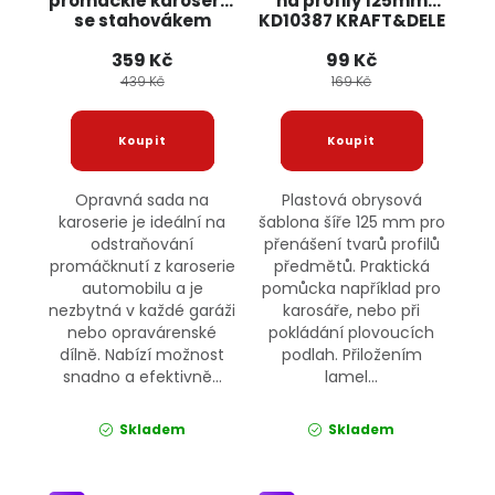
promáčklé karoserie
na profily 125mm
se stahovákem
KD10387 KRAFT&DELE
KD10663
359 Kč
99 Kč
KRAFT&DELE
439 Kč
169 Kč
Opravná sada na
Plastová obrysová
karoserie je ideální na
šablona šíře 125 mm pro
odstraňování
přenášení tvarů profilů
promáčknutí z karoserie
předmětů. Praktická
automobilu a je
pomůcka například pro
nezbytná v každé garáži
karosáře, nebo při
nebo opravárenské
pokládání plovoucích
dílně. Nabízí možnost
podlah. Přiložením
snadno a efektivně...
lamel...
Skladem
Skladem