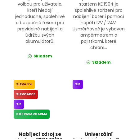
volbou pro uživatele,
startem KD1904 je
kteří hledají
spolehlivé zařízení pro
jednoduché, spolehlivé
nabíjení baterií pomocí
a bezpečné řešení pro
napětí 12V / 24V.
pravidelné nabíjení a
Usměrňovač je vybaven
údržbu svých
ampérmetrem a
akumulátorů.
pojistkami, které
chrání...
Skladem
Skladem
3 %
TIP
SLEVOAKCE
TIP
DOPRAVA ZDARMA
Nabíjecí zdroj se
Univerzální