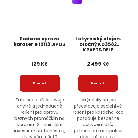
Sada na opravu
Lakýrnický stojan,
karoserie 15113 JIPOS
otočný KD3582
KRAFT&DELE
129 Kč
2 499 Kč
Tato sada představuje
Lakýrnický stojan
chytré a jednoduché
představuje spolehlivé
řešení pro opravu
řešení pro každého, kdo
běžných promáčklin na
požaduje bezpečné
karoserii. S minimální
uchycení dílů,
investicí získáte nástroj,
pohodlnou manipulaci
který vám ušetří
a kvalitní pracovní