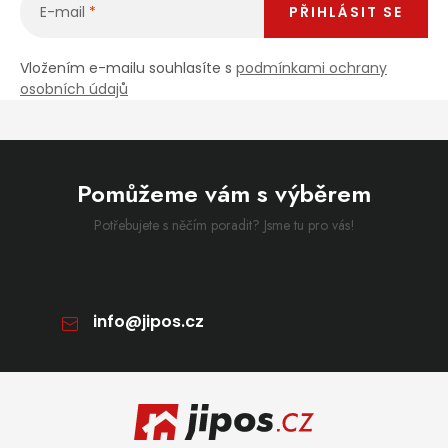
E-mail
PŘIHLÁSIT SE
Vložením e-mailu souhlasíte s
podmínkami ochrany
osobních údajů
Pomůžeme vám s výběrem
Potřebujete s něčím poradit? Jsme tu pro vás!
info
@
jipos.cz
Zápatí