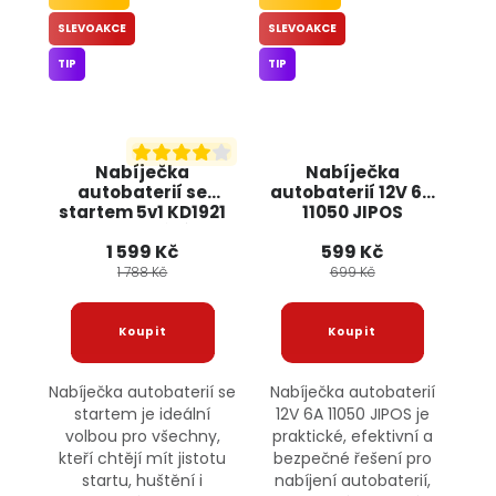
SLEVOAKCE
SLEVOAKCE
TIP
TIP
Nabíječka
Nabíječka
autobaterií se
autobaterií 12V 6A
startem 5v1 KD1921
11050 JIPOS
startování,
1 599 Kč
599 Kč
kompresor, svítilna
KRAFT&DELE
1 788 Kč
699 Kč
Nabíječka autobaterií se
Nabíječka autobaterií
startem je ideální
12V 6A 11050 JIPOS je
volbou pro všechny,
praktické, efektivní a
kteří chtějí mít jistotu
bezpečné řešení pro
startu, huštění i
nabíjení autobaterií,