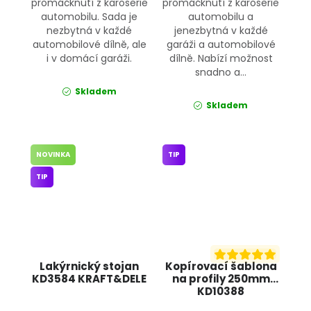
promáčknutí z karoserie
promáčknutí z karoserie
automobilu. Sada je
automobilu a
nezbytná v každé
jenezbytná v každé
automobilové dílně, ale
garáži a automobilové
i v domácí garáži.
dílně. Nabízí možnost
snadno a...
Skladem
Skladem
NOVINKA
TIP
TIP
Lakýrnický stojan
Kopírovací šablona
KD3584 KRAFT&DELE
na profily 250mm
KD10388
KRAFT&DELE