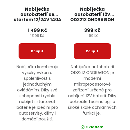
Nabíječka
Nabíječka
autobaterií se
autobaterií 12V
startem 12/24V 140A
OD2212 ONDRAGON
OD2233 ONDRAGON
1 499 Kč
399 Kč
1 599 Kč
499 Kč
Nabíječka kombinuje
Nabíječka autobaterií
vysoký výkon a
OD2212 ONDRAGON je
spolehlivost s
moderní
jednoduchým
mikroprocesorové
ovládáním. Díky své
zařízení určené pro
schopnosti rychle
nabíjení 12V baterií. Díky
nabíjet i startovat
pokročilé technologii a
baterie je ideální pro
široké škále ochranných
autoservisy, dílny i
funkcí je...
domácí použití.
Skladem