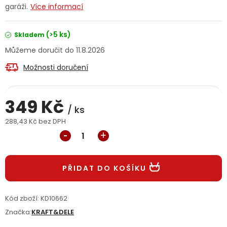
garáži.
Více informací
Jaký je aktuální stav mé objednávky?
(>5 ks)
Skladem
Velkoobchodní spolupráce (B2B)
Prodejna nářadí
11.8.2026
Servis nářadí
Hodnocení obchodu
Možnosti doručení
Doprava a platba
Váš zákaznický účet
Kontakt
349 Kč
/ ks
PODPORA
288,43 Kč bez DPH
Měrná cena:
Reklamační formulář
Odstoupení ve lhůtě 14 dní
PŘIDAT DO KOŠÍKU
Obchodní podmínky
Reklamační řád
Kód zboží:
KD10662
Podmínky ochrany osobních údajů
Značka:
KRAFT&DELE