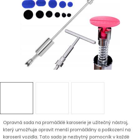
Dětská hřiště
Autodoplňky
Vánoce
Ochranné pomůcky
Fotovoltaika
Výprodej
Značky
Opravná sada na promáčklé karoserie je užitečný nástroj,
který umožňuje opravit menší promáčkliny a poškození na
karoserii vozidla. Tato sada je nezbytný pomocník v každé