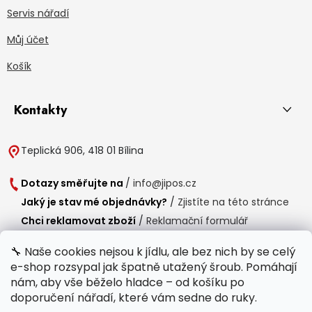
Servis nářadí
Můj účet
Košík
Kontakty
Teplická 906, 418 01 Bílina
Dotazy směřujte na
/
info@jipos.cz
Jaký je stav mé objednávky?
/
Zjistíte na této stránce
Chci reklamovat zboží
/
Reklamační formulář
Chci vrátit zboží do 14 dní
/
Formulář pro vrácení zboží
🔧 Naše cookies nejsou k jídlu, ale bez nich by se celý
e-shop rozsypal jak špatně utažený šroub. Pomáhají
Provozní doba
nám, aby vše běželo hladce – od košíku po
Po-Čt /
8:00 - 15:00
doporučení nářadí, které vám sedne do ruky.
Pá /
7:30 - 14:30