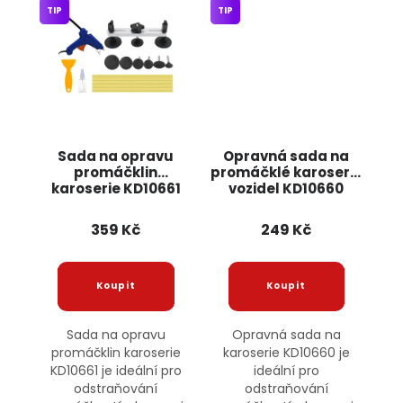
TIP
TIP
Sada na opravu
Opravná sada na
promáčklin
promáčklé karoserie
karoserie KD10661
vozidel KD10660
KRAFT&DELE
KRAFT&DELE
359 Kč
249 Kč
Sada na opravu
Opravná sada na
promáčklin karoserie
karoserie KD10660 je
KD10661 je ideální pro
ideální pro
odstraňování
odstraňování