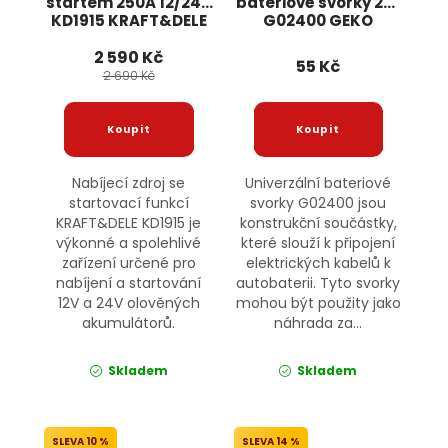
startem 250A 12/24V
bateriové svorky 2ks
KD1915 KRAFT&DELE
G02400 GEKO
2 590 Kč
55 Kč
2 690 Kč
Nabíjecí zdroj se
Univerzální bateriové
startovací funkcí
svorky G02400 jsou
KRAFT&DELE KD1915 je
konstrukční součástky,
výkonné a spolehlivé
které slouží k připojení
zařízení určené pro
elektrických kabelů k
nabíjení a startování
autobaterii. Tyto svorky
12V a 24V olověných
mohou být použity jako
akumulátorů.
náhrada za...
Skladem
Skladem
10 %
14 %