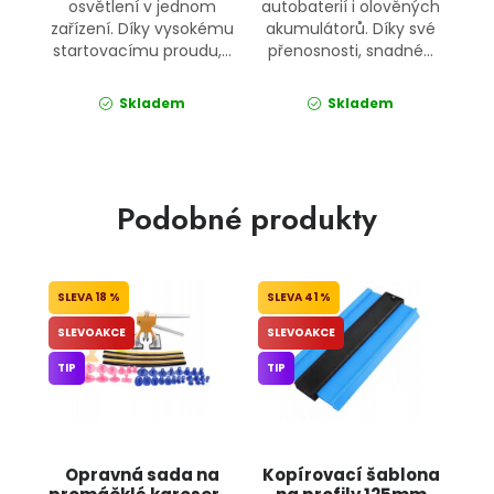
osvětlení v jednom
autobaterií i olověných
zařízení. Díky vysokému
akumulátorů. Díky své
startovacímu proudu,...
přenosnosti, snadné...
Skladem
Skladem
Podobné produkty
18 %
41 %
SLEVOAKCE
SLEVOAKCE
TIP
TIP
Opravná sada na
Kopírovací šablona