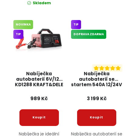
Skladem
NOVINKA
TIP
TIP
DOPRAVA ZDARMA
Nabíječka
Nabíječka
autobaterií 6V/12V
autobaterií se
KD1288 KRAFT&DELE
startem 540A 12/24V
KD1904 KRAFT&DELE
989 Kč
3 199 Kč
Nabíječka je ideální
Nabíječka autobaterií se