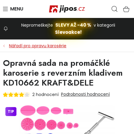
Přejít na obsah
Hled
N
SLEVY AŽ -40 %
Nepromeškejte
v kategorii
Slevoakce!
Slevoakce
Nářadí pro opravu karosérie
Zahrada
Opravná sada na promáčklé
karoserie s reverzním kladivem
Stavba a dům
KD10662 KRAFT&DELE
Podrobnosti hodnocení
2 hodnocení
Dílna
TIP
Domácnost