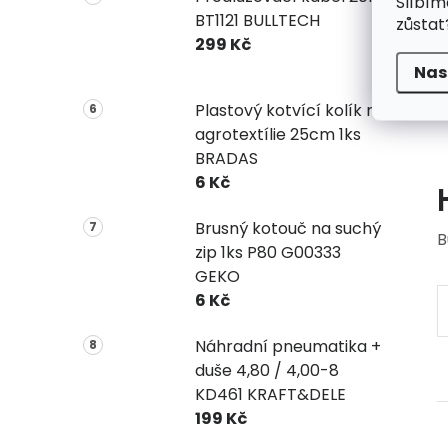
Slíbím
BT1121 BULLTECH
zůstat
299 Kč
Nas
Plastový kotvící kolík na
agrotextílie 25cm 1ks
BRADAS
6 Kč
Brusný kotouč na suchý
B
zip 1ks P80 G00333
GEKO
6 Kč
Náhradní pneumatika +
duše 4,80 / 4,00-8
KD461 KRAFT&DELE
199 Kč