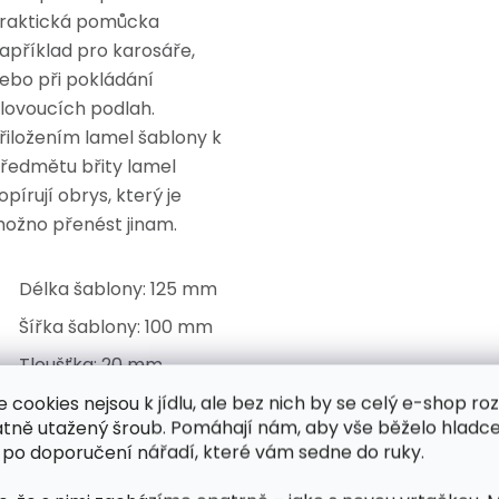
raktická pomůcka
apříklad pro karosáře,
ebo při pokládání
lovoucích podlah.
řiložením lamel šablony k
ředmětu břity lamel
opírují obrys, který je
ožno přenést jinam.
Délka šablony: 125 mm
Šířka šablony: 100 mm
Tloušťka: 20 mm
Tloušťka desky: 1,5 mm
e cookies nejsou k jídlu, ale bez nich by se celý e-shop ro
atně utažený šroub. Pomáhají nám, aby vše běželo hladce
Čtení: každých 10 mm
 po doporučení nářadí, které vám sedne do ruky.
Čtecí drážky: každý 1