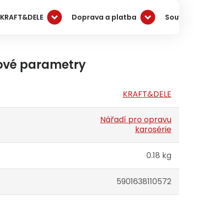
 KRAFT&DELE
Doprava a platba
Související pro
ové parametry
KRAFT&DELE
Nářadí pro opravu
karosérie
0.18 kg
5901638110572