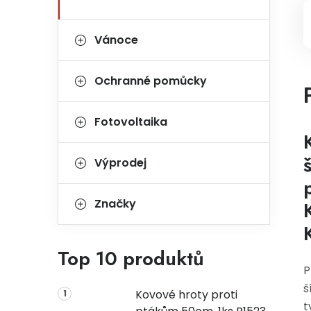
Vánoce
Ochranné pomůcky
Fotovoltaika
Výprodej
Značky
Top 10 produktů
P
š
Kovové hroty proti
t