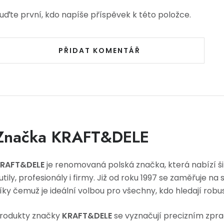
uďte první, kdo napíše příspěvek k této položce.
PŘIDAT KOMENTÁŘ
Značka KRAFT&DELE
RAFT&DELE
je renomovaná polská značka, která nabízí š
utily, profesionály i firmy. Již od roku 1997 se zaměřuje n
íky čemuž je ideální volbou pro všechny, kdo hledají robust
rodukty značky
KRAFT&DELE
se vyznačují precizním zpra