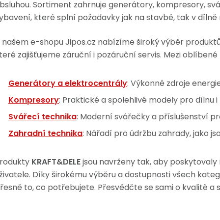
bsluhou. Sortiment zahrnuje generátory, kompresory, svář
ybavení, které splní požadavky jak na stavbě, tak v díln
 našem e-shopu Jipos.cz nabízíme široký výběr produkt
teré zajišťujeme záruční i pozáruční servis. Mezi oblíbené
Generátory a elektrocentrály
: Výkonné zdroje energie
Kompresory
: Praktické a spolehlivé modely pro dílnu i
Svářecí technika
: Moderní svářečky a příslušenství pr
Zahradní technika
: Nářadí pro údržbu zahrady, jako jso
rodukty
KRAFT&DELE
jsou navrženy tak, aby poskytovaly
živatele. Díky širokému výběru a dostupnosti všech kat
řesně to, co potřebujete. Přesvědčte se sami o kvalitě a 