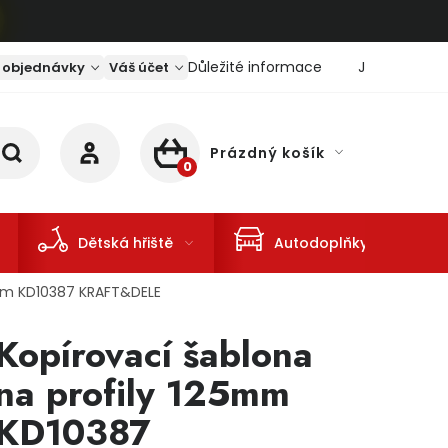
Důležité informace
Jaký je aktu
 objednávky
Váš účet
Prázdný košík
NÁKUPNÍ KOŠÍK
Dětská hřiště
Autodoplňky
5mm KD10387 KRAFT&DELE
Kopírovací šablona
na profily 125mm
KD10387