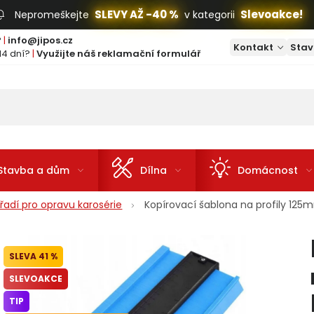
SLEVY AŽ -40 %
Slevoakce!
Nepromeškejte
v kategorii
?
|
info@jipos.cz
Kontakt
Stav
14 dní?
|
Využijte náš reklamační formulář
Stavba a dům
Dílna
Domácnost
řadí pro opravu karosérie
Kopírovací šablona na profily 12
41 %
SLEVOAKCE
TIP