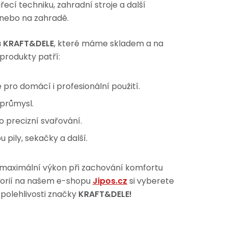
ecí techniku, zahradní stroje a další
ě nebo na zahradě.
ů
KRAFT&DELE
, které máme skladem a na
 produkty patří:
 pro domácí i profesionální použití.
 průmysl.
o precizní svařování.
u pily, sekačky a další.
 maximální výkon při zachování komfortu
egorií na našem e-shopu
Jipos.cz
si vyberete
spolehlivosti značky
KRAFT&DELE!