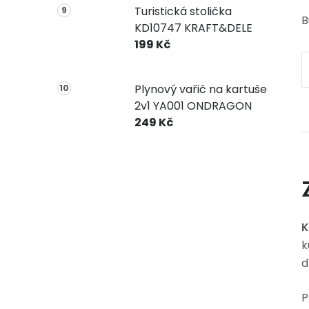
Turistická stolička
B
KD10747 KRAFT&DELE
199 Kč
Plynový vařič na kartuše
2v1 YA001 ONDRAGON
249 Kč
K
k
d
P