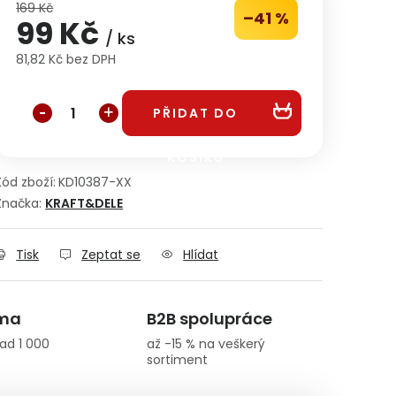
169 Kč
–41 %
99 Kč
/ ks
81,82 Kč bez DPH
Měrná cena:
PŘIDAT DO
KOŠÍKU
Kód zboží:
KD10387-XX
Značka:
KRAFT&DELE
Tisk
Zeptat se
Hlídat
rma
B2B spolupráce
ad 1 000
až -15 % na veškerý
sortiment