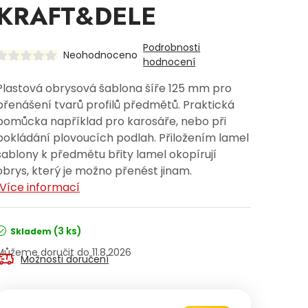
KRAFT&DELE
Podrobnosti
Neohodnoceno
hodnocení
Plastová obrysová šablona šíře 125 mm pro
přenášení tvarů profilů předmětů. Praktická
pomůcka například pro karosáře, nebo při
pokládání plovoucích podlah. Přiložením lamel
šablony k předmětu břity lamel okopírují
obrys, který je možno přenést jinam.
Více informací
(3 ks)
Skladem
11.8.2026
Možnosti doručení