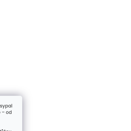
zsypal
 – od