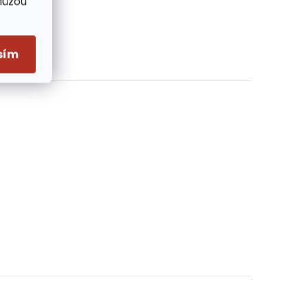
Můžou
sím