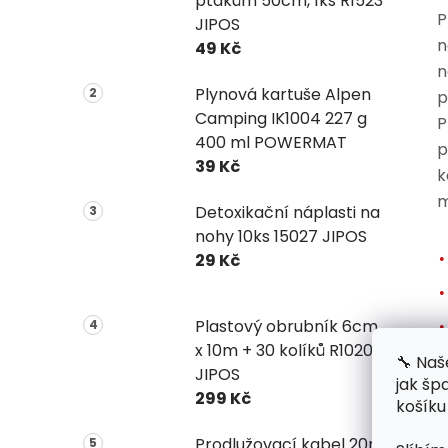
ptákům 50cm, 1ks R1523
P
JIPOS
n
49 Kč
n
Plynová kartuše Alpen
p
Camping IK1004 227 g
P
400 ml POWERMAT
p
39 Kč
k
m
Detoxikační náplasti na
nohy 10ks 15027 JIPOS
29 Kč
Plastový obrubník 6cm
x 10m + 30 kolíků R1020
🔧 Naš
JIPOS
jak šp
299 Kč
košíku
Prodlužovací kabel 20m