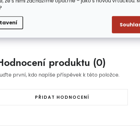
e, že s nimi zacházíme opatrně – jako s novou vrtačkou. 
mm
?
tavení
Souhla
Hodnocení produktu (0)
uďte první, kdo napíše příspěvek k této položce.
PŘIDAT HODNOCENÍ