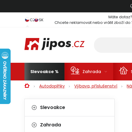
Přejít na obsah
Máte dotaz
CZ
SK
Chcete reklamovat nebo vrátit zboží do 
Slevoakce
Zahrada
Domů
Autodoplňky
Výbava, příslušenství
Ná
Postranní panel
Kategorie
Přeskočit kategorie
Slevoakce
Zahrada