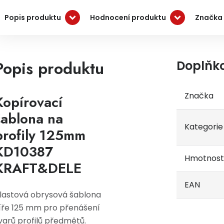
Popis produktu
Hodnocení produktu
Značka
Popis produktu
Doplňk
Značka
Kopírovací
šablona na
Kategorie
profily 125mm
KD10387
Hmotnost
KRAFT&DELE
EAN
lastová obrysová šablona
íře 125 mm pro přenášení
varů profilů předmětů.