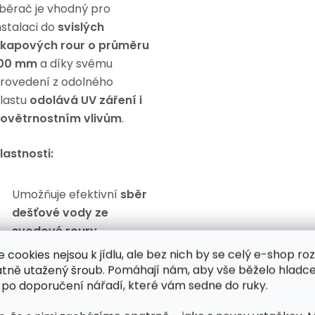
běrač je vhodný pro
nstalaci do
svislých
kapových rour o průměru
00 mm
a díky svému
rovedení z odolného
lastu
odolává UV záření i
ovětrnostním vlivům
.
lastnosti:
Umožňuje efektivní
sběr
dešťové vody ze
svodové roury
e cookies nejsou k jídlu, ale bez nich by se celý e-shop ro
Jednoduchá instalace
atně utažený šroub. Pomáhají nám, aby vše běželo hladce
bez nutnosti složitých
 po doporučení nářadí, které vám sedne do ruky.
úprav