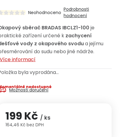
Podrobnosti
Neohodnoceno
hodnocení
Okapový sběrač BRADAS IBCLZ1-100
je
praktické zařízení určené k
zachycení
dešťové vody z okapového svodu
a jejímu
přesměrování do sudu nebo jiné nádrže.
Více informací
Položka byla vyprodána…
Momentálně nedostupné
Možnosti doručení
199 Kč
/ ks
164,46 Kč bez DPH
Měrná cena: