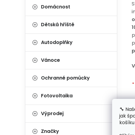
S
Domácnost
i
o
Dětská hřiště
1
p
Autodoplňky
p
p
Vánoce
V
Ochranné pomůcky
Fotovoltaika
🔧 Naš
Výprodej
jak šp
košíku
Značky