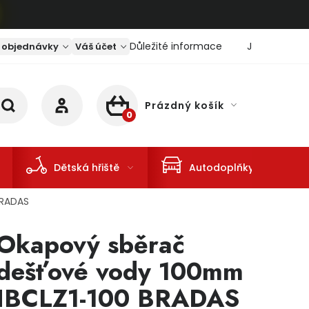
Důležité informace
Jaký je aktu
 objednávky
Váš účet
Prázdný košík
NÁKUPNÍ KOŠÍK
Dětská hřiště
Autodoplňky
BRADAS
Okapový sběrač
dešťové vody 100mm
IBCLZ1-100 BRADAS