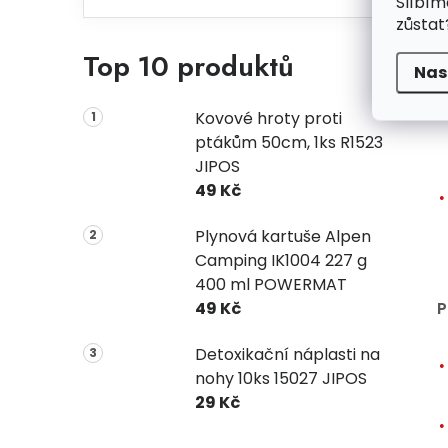
Slíbím
zůstat
Top 10 produktů
Nas
Kovové hroty proti
ptákům 50cm, 1ks R1523
JIPOS
49 Kč
Plynová kartuše Alpen
Camping IK1004 227 g
400 ml POWERMAT
49 Kč
P
Detoxikační náplasti na
nohy 10ks 15027 JIPOS
29 Kč