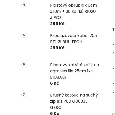
Plastový obrubník 6cm
x 10m + 30 kolíků R1020
JIPOS
299 Kč
T
Prodlužovací kabel 20m
BT1121 BULLTECH
299 Kč
Plastový kotvící kolík na
agrotextílie 25cm 1ks
BRADAS
6 Kč
Brusný kotouč na suchý
zip 1ks P80 G00333
GEKO
6 Kč
O