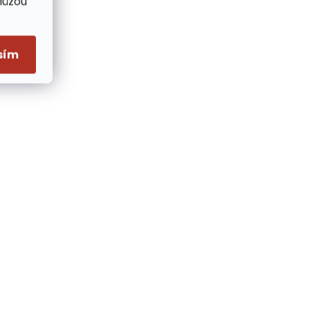
Můžou
sím