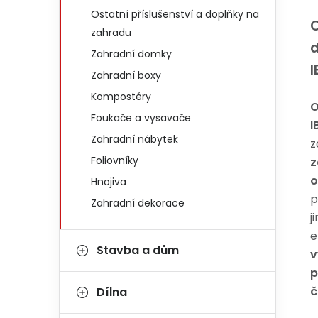
Ostatní příslušenství a doplňky na
zahradu
Zahradní domky
I
Zahradní boxy
Kompostéry
O
Foukače a vysavače
I
Zahradní nábytek
z
Foliovníky
z
o
Hnojiva
p
Zahradní dekorace
j
e
Stavba a dům
v
p
č
Dílna