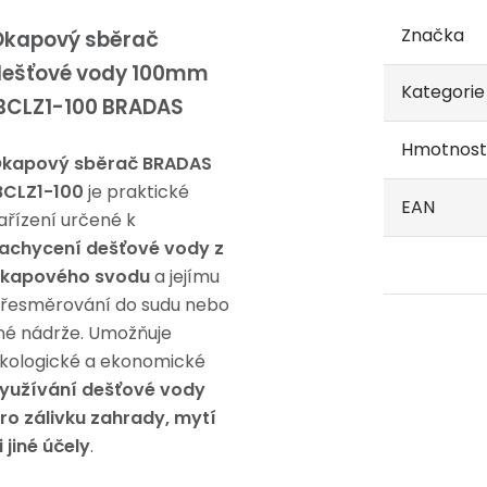
Značka
Okapový sběrač
dešťové vody 100mm
Kategorie
BCLZ1-100 BRADAS
Hmotnost
kapový sběrač BRADAS
BCLZ1-100
je praktické
EAN
ařízení určené k
achycení dešťové vody z
kapového svodu
a jejímu
řesměrování do sudu nebo
iné nádrže. Umožňuje
kologické a ekonomické
yužívání dešťové vody
ro zálivku zahrady, mytí
i jiné účely
.