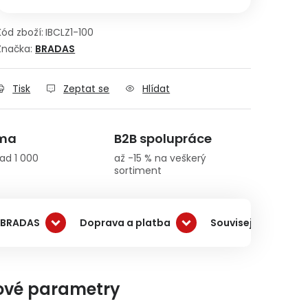
Kód zboží:
IBCLZ1-100
Značka:
BRADAS
Tisk
Zeptat se
Hlídat
rma
B2B spolupráce
ad 1 000
až -15 % na veškerý
sortiment
 BRADAS
Doprava a platba
Související produkt
ové parametry