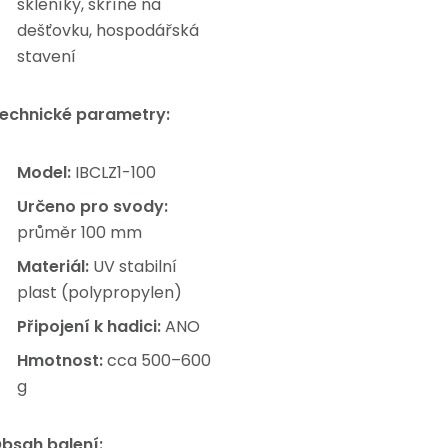
skleníky, skříně na
dešťovku, hospodářská
stavení
echnické parametry:
Model:
IBCLZ1-100
Určeno pro svody:
průměr 100 mm
Materiál:
UV stabilní
plast (polypropylen)
Připojení k hadici:
ANO
Hmotnost:
cca 500–600
g
bsah balení: