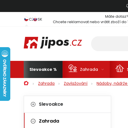
Přejít na obsah
Máte dotaz
CZ
SK
Chcete reklamovat nebo vrátit zboží do 
Slevoakce
Zahrada
Domů
Zahrada
Zavlažování
Nádoby, nádrže
Postranní panel
Kategorie
Přeskočit kategorie
Slevoakce
Zahrada