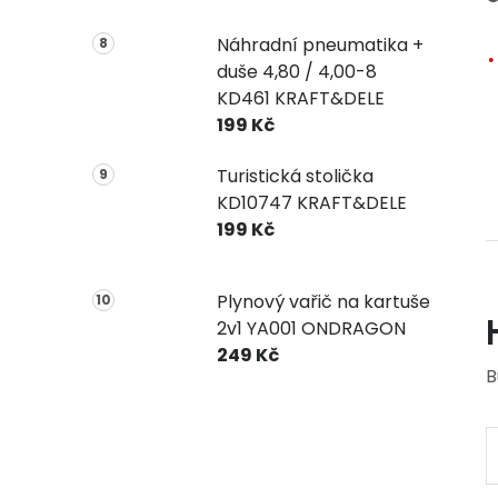
Náhradní pneumatika +
duše 4,80 / 4,00-8
KD461 KRAFT&DELE
199 Kč
Turistická stolička
KD10747 KRAFT&DELE
199 Kč
Plynový vařič na kartuše
2v1 YA001 ONDRAGON
249 Kč
B