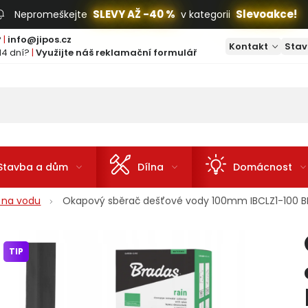
SLEVY AŽ -40 %
Slevoakce!
Nepromeškejte
v kategorii
?
|
info@jipos.cz
Kontakt
Stav
14 dní?
|
Využijte náš reklamační formulář
Stavba a dům
Dílna
Domácnost
 na vodu
Okapový sběrač dešťové vody 100mm IBCLZ1-100 
TIP