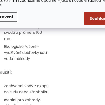
Odolný plastový
e, že s nimi zacházíme opatrně – jako s novou vrtačkou. 
?
materiál
s dlouhou
životností
tavení
Souhla
Vhodné pro většinu
standardních svislých
svodů o průměru 100
mm
Ekologické řešení –
využívání dešťovky šetří
vodu i náklady
oužití:
Zachycení vody z okapu
do sudu nebo zásobníku
Ideální pro zahrady,