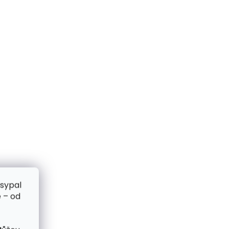
zsypal
 – od