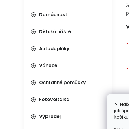
ž
p
Domácnost
V
Dětská hřiště
Autodoplňky
Vánoce
Ochranné pomůcky
Fotovoltaika
🔧 Naš
jak šp
Výprodej
košíku