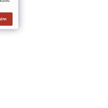
Můžou
sím