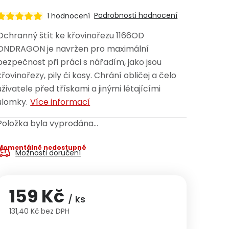
Podrobnosti hodnocení
1 hodnocení
Ochranný štít ke křovinořezu 1166OD
ONDRAGON je navržen pro maximální
bezpečnost při práci s nářadím, jako jsou
křovinořezy, pily či kosy. Chrání obličej a čelo
uživatele před třískami a jinými létajícími
úlomky.
Více informací
Položka byla vyprodána…
Momentálně nedostupné
Možnosti doručení
159 Kč
/ ks
131,40 Kč bez DPH
Měrná cena: