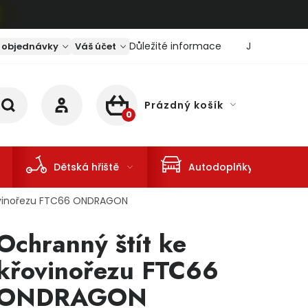
Důležité informace
Jaký je aktu
 objednávky
Váš účet
Prázdný košík
NÁKUPNÍ KOŠÍK
Dětská hřiště
Autodoplňky
řovinořezu FTC66 ONDRAGON
Ochranný štít ke
křovinořezu FTC66
ONDRAGON