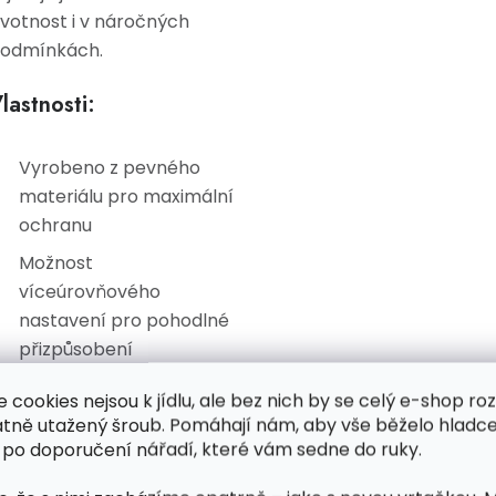
ivotnost i v náročných
odmínkách.
lastnosti:
Vyrobeno z pevného
materiálu pro maximální
ochranu
Možnost
víceúrovňového
nastavení pro pohodlné
přizpůsobení
Lehký, ale zároveň
e cookies nejsou k jídlu, ale bez nich by se celý e-shop ro
pevný a odolný
atně utažený šroub. Pomáhají nám, aby vše běželo hladce
 po doporučení nářadí, které vám sedne do ruky.
Pokrývá obličej a čelo
pro komplexní ochranu