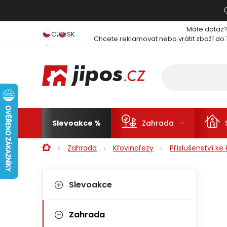
Přejít na obsah
Máte dotaz
CZ
SK
Chcete reklamovat nebo vrátit zboží do 
Slevoakce
Zahrada
Domů
Zahrada
Křovinořezy
Příslušenství k
Postranní panel
Kategorie
Přeskočit kategorie
Slevoakce
Zahrada