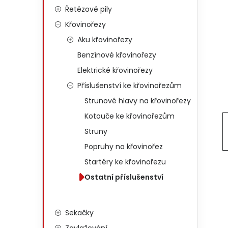
Řetězové pily
Křovinořezy
Aku křovinořezy
Benzínové křovinořezy
Elektrické křovinořezy
Příslušenství ke křovinořezům
Strunové hlavy na křovinořezy
Kotouče ke křovinořezům
Struny
Popruhy na křovinořez
Startéry ke křovinořezu
Ostatní příslušenství
Sekačky