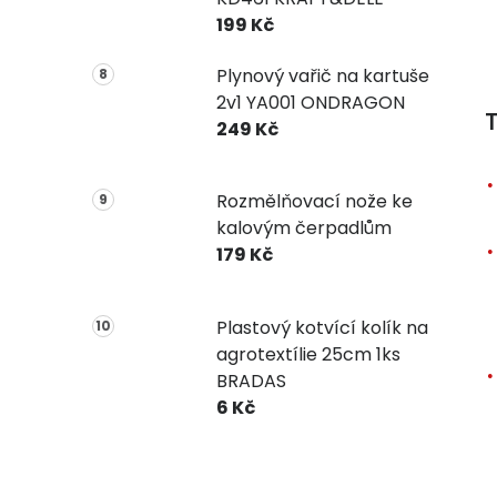
199 Kč
Plynový vařič na kartuše
2v1 YA001 ONDRAGON
T
249 Kč
Rozmělňovací nože ke
kalovým čerpadlům
179 Kč
Plastový kotvící kolík na
agrotextílie 25cm 1ks
BRADAS
6 Kč