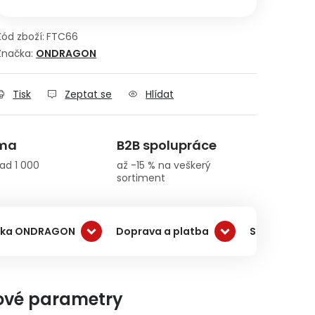
Kód zboží:
FTC66
Značka:
ONDRAGON
Tisk
Zeptat se
Hlídat
rma
B2B spolupráce
ad 1 000
až -15 % na veškerý
sortiment
čka ONDRAGON
Doprava a platba
Související 
ové parametry