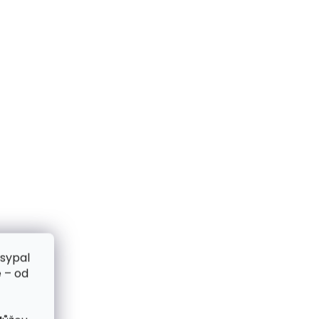
zsypal
 – od