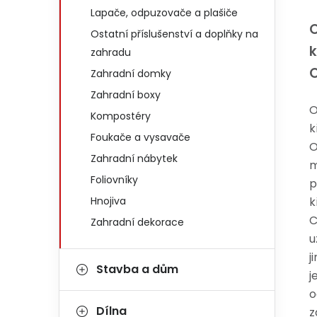
Lapače, odpuzovače a plašiče
O
Ostatní příslušenství a doplňky na
k
zahradu
Zahradní domky
Zahradní boxy
O
Kompostéry
k
Foukače a vysavače
O
Zahradní nábytek
m
Foliovníky
p
Hnojiva
k
C
Zahradní dekorace
u
j
Stavba a dům
j
o
Dílna
z