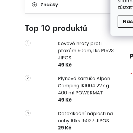
Slíbím
Značky
zůstat
Nas
Top 10 produktů
Kovové hroty proti
ptákům 50cm, 1ks R1523
P
JIPOS
49 Kč
Plynová kartuše Alpen
Camping IK1004 227 g
400 ml POWERMAT
49 Kč
Detoxikační náplasti na
nohy 10ks 15027 JIPOS
29 Kč