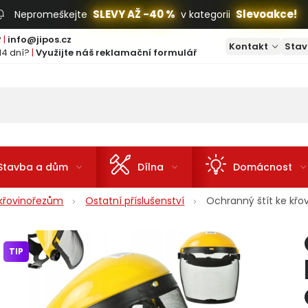
SLEVY AŽ -40 %
Slevoakce!
Nepromeškejte
v kategorii
?
|
info@jipos.cz
Kontakt
Stav
14 dní?
|
Využijte náš reklamační formulář
Stavba a dům
Dílna
Domácnost
e křovinořezům
Ostatní příslušenství
Ochranný štít ke k
TIP