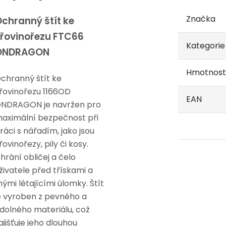
Značka
chranný štít ke
řovinořezu FTC66
Kategorie
ONDRAGON
Hmotnost
chranný štít ke
řovinořezu 1166OD
EAN
NDRAGON je navržen pro
aximální bezpečnost při
ráci s nářadím, jako jsou
řovinořezy, pily či kosy.
hrání obličej a čelo
živatele před třískami a
inými létajícími úlomky. Štít
e vyroben z pevného a
dolného materiálu, což
ajišťuje jeho dlouhou