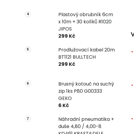
Plastový obrubník 6cm
x 10m + 30 kolíků R1020
JIPOS
V
299 Kč
Prodlužovací kabel 20m
BT1121 BULLTECH
299 Kč
Brusný kotouč na suchý
zip 1ks P80 G00333
GEKO
6 Kč
Náhradní pneumatika +
duše 4,80 / 4,00-8
KD461 KRAFT&DELE