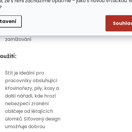
e, že s nimi zacházíme opatrně – jako s novou vrtačkou. 
Umožňuje práci v
?
různých podmínkách
tavení
Souhla
Síťovaný design zajišťuje
pohodlné používání bez
zamlžování
oužití:
Štít je ideální pro
pracovníky obsluhující
křovinořezy, pily, kosy a
další nářadí, kde hrozí
nebezpečí zranění
obličeje od létajících
úlomků. Síťovaný design
umožňuje dobrou