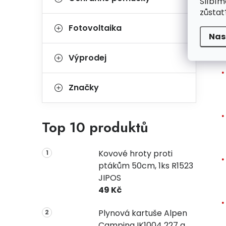
Slíbím
u
zůstat
r
Fotovoltaika
Nas
V
Výprodej
Značky
Top 10 produktů
Kovové hroty proti
ptákům 50cm, 1ks R1523
JIPOS
49 Kč
Plynová kartuše Alpen
Camping IK1004 227 g