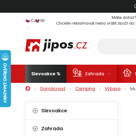
Přejít na obsah
Máte dotaz
CZ
SK
Chcete reklamovat nebo vrátit zboží do 
Slevoakce
Zahrada
Domů
Domácnost
Camping
Výbava
Mu
Postranní panel
Kategorie
Přeskočit kategorie
Slevoakce
Zahrada