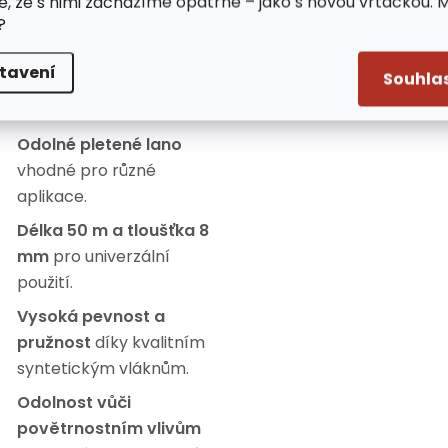
e, že s nimi zacházíme opatrně – jako s novou vrtačkou. 
snadňuje jeho použití v
?
ůzných podmínkách.
tavení
Souhla
lastnosti:
Odolné pletené lano
vhodné pro různé
aplikace.
Délka 50 m a tloušťka 8
mm
pro univerzální
použití.
Vysoká pevnost a
pružnost
díky kvalitním
syntetickým vláknům.
Odolnost vůči
povětrnostním vlivům