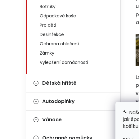
u
Botníky
p
Odpadkové koše
a
Pro děti
Desinfekce
Ochrana oblečení
Zámky
Vylepšení domácnosti
L
Dětská hřiště
p
v
v
Autodoplňky
d
🔧 Naš
b
jak šp
Vánoce
s
košíku
d
Ochranné pomůcky