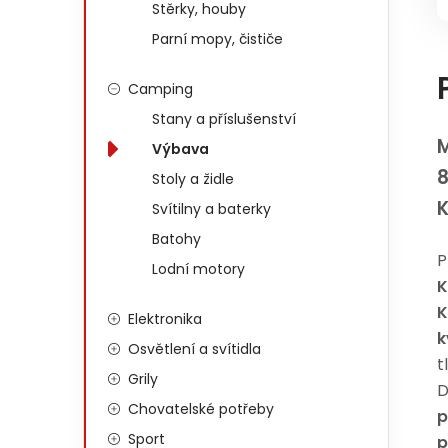
Stěrky, houby
Parní mopy, čističe
Camping
Stany a příslušenství
M
Výbava
Stoly a židle
Svítilny a baterky
Batohy
P
Lodní motory
K
K
Elektronika
k
Osvětlení a svítidla
t
Grily
D
Chovatelské potřeby
p
Sport
p