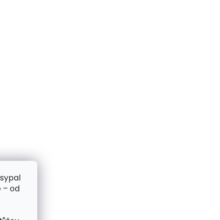
zsypal
 – od