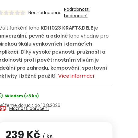
Podrobnosti
Neohodnoceno
hodnocení
Multifunkční lano
KD11023 KRAFT&DELE
je
univerzální, pevné a odolné
lano vhodné pro
širokou škálu venkovních i domácích
aplikací
. Díky
vysoké pevnosti, pružnosti a
odolnosti proti povětrnostním vlivům
je
ideální pro zahradu, kempování, sportovní
aktivity i běžné použití
.
Více informací
(>5 ks)
Skladem
10.8.2026
Možnosti doručení
239 Kč
/ ks