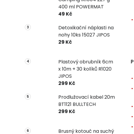
400 ml POWERMAT
49 Kč
Detoxikační náplasti na
nohy 10ks 15027 JIPOS
29 Kč
P
Plastový obrubník 6cm
x 10m + 30 kolíků R1020
JIPOS
299 Kč
Prodlužovací kabel 20m
BT1121 BULLTECH
299 Kč
Brusný kotouč na suchý