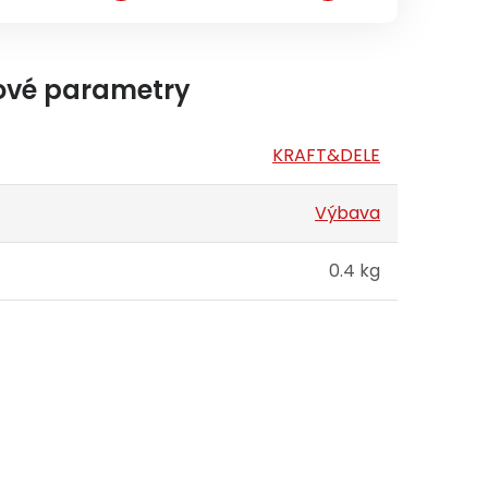
ové parametry
KRAFT&DELE
Výbava
0.4 kg