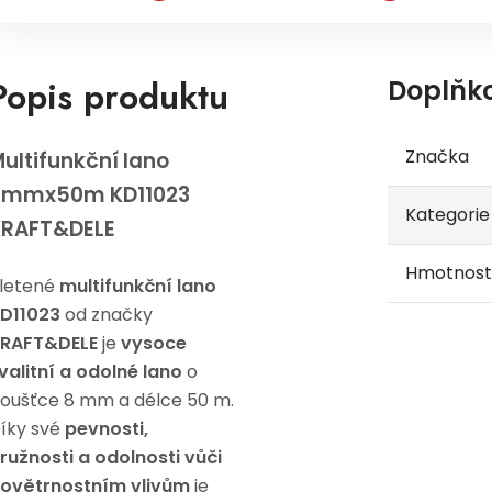
Popis produktu
Doplňk
Značka
ultifunkční lano
8mmx50m KD11023
Kategorie
KRAFT&DELE
Hmotnost
letené
multifunkční lano
D11023
od značky
RAFT&DELE
je
vysoce
valitní a odolné lano
o
loušťce 8 mm a délce 50 m.
íky své
pevnosti,
ružnosti a odolnosti vůči
ovětrnostním vlivům
je