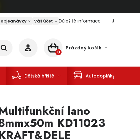
Důležité informace
Jaký je aktu
 objednávky
Váš účet
Prázdný košík
NÁKUPNÍ KOŠÍK
Dětská hřiště
Autodoplňky
Multifunkční lano
8mmx50m KD11023
KRAFT&DELE