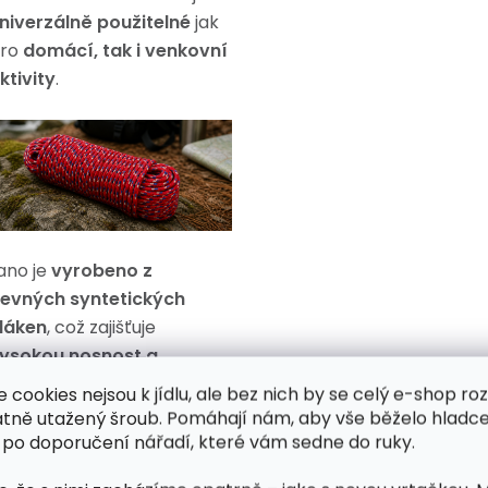
niverzálně použitelné
jak
ro
domácí, tak i venkovní
ktivity
.
ano je
vyrobeno z
evných syntetických
láken
, což zajišťuje
ysokou nosnost a
louhou životnost
.
Modrá
e cookies nejsou k jídlu, ale bez nich by se celý e-shop ro
arva s vícebarevnými
atně utažený šroub. Pomáhají nám, aby vše běželo hladce
kvrnami
navíc dodává lanu
 po doporučení nářadí, které vám sedne do ruky.
obrou viditelnost
, což