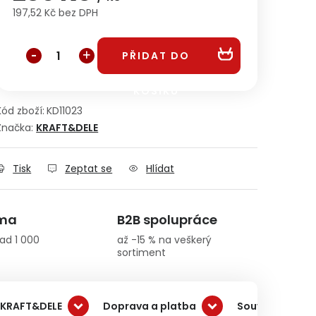
197,52 Kč bez DPH
Měrná cena:
PŘIDAT DO
KOŠÍKU
Kód zboží:
KD11023
Značka:
KRAFT&DELE
Tisk
Zeptat se
Hlídat
rma
B2B spolupráce
ad 1 000
až -15 % na veškerý
sortiment
 KRAFT&DELE
Doprava a platba
Související pro