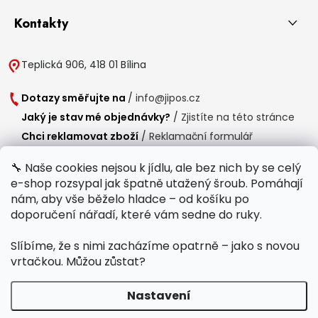
Kontakty
Teplická 906, 418 01 Bílina
Dotazy směřujte na
/
info@jipos.cz
Jaký je stav mé objednávky?
/
Zjistíte na této stránce
Chci reklamovat zboží
/
Reklamační formulář
Chci vrátit zboží do 14 dní
/
Formulář pro vrácení zboží
🔧 Naše cookies nejsou k jídlu, ale bez nich by se celý
e-shop rozsypal jak špatně utažený šroub. Pomáhají
Provozní doba
nám, aby vše běželo hladce – od košíku po
Po-Čt /
8:00 - 15:00
doporučení nářadí, které vám sedne do ruky.
Pá /
7:30 - 14:30
Slíbíme, že s nimi zacházíme opatrně – jako s novou
Polední přestávka /
11:00 - 11:30
vrtačkou. Můžou zůstat?
Nastavení
Copyright 2026
Jipos.cz
. Všechna práva vyhrazena.
Upravit nastavení