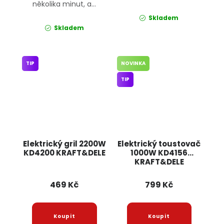
několika minut, a...
Skladem
Skladem
TIP
NOVINKA
TIP
Elektrický gril 2200W
Elektrický toustovač
KD4200 KRAFT&DELE
1000W KD4156
KRAFT&DELE
469 Kč
799 Kč