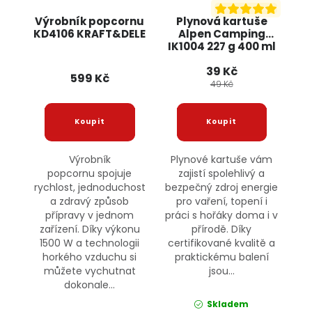
Výrobník popcornu
Plynová kartuše
KD4106 KRAFT&DELE
Alpen Camping
IK1004 227 g 400 ml
POWERMAT
39 Kč
599 Kč
49 Kč
Výrobník
Plynové kartuše vám
popcornu spojuje
zajistí spolehlivý a
rychlost, jednoduchost
bezpečný zdroj energie
a zdravý způsob
pro vaření, topení i
přípravy v jednom
práci s hořáky doma i v
zařízení. Díky výkonu
přírodě. Díky
1500 W a technologii
certifikované kvalitě a
horkého vzduchu si
praktickému balení
můžete vychutnat
jsou...
dokonale...
Skladem