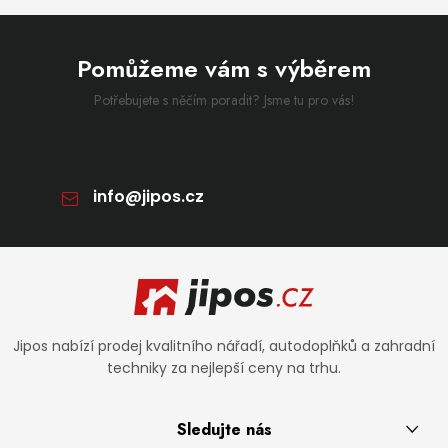
Pomůžeme vám s výběrem
Potřebujete s něčím poradit? Jsme tu pro vás!
info
@
jipos.cz
Zápatí
Jipos nabízí prodej kvalitního nářadí, autodoplňků a zahradní
techniky za nejlepší ceny na trhu.
Sledujte nás