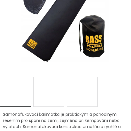
Dětská hřiště
Autodoplňky
Vánoce
Ochranné pomůcky
Fotovoltaika
Výprodej
Značky
Samonafukovací karimatka je praktickým a pohodlným
řešením pro spaní na zemi, zejména při kempování nebo
výletech. Samonafukovací konstrukce umožňuje rychlé a