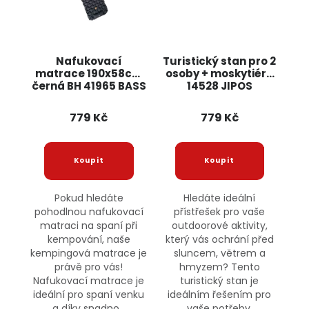
Nafukovací
Turistický stan pro 2
matrace 190x58cm
osoby + moskytiéra
černá BH 41965 BASS
14528 JIPOS
779 Kč
779 Kč
Pokud hledáte
Hledáte ideální
pohodlnou nafukovací
přístřešek pro vaše
matraci na spaní při
outdoorové aktivity,
kempování, naše
který vás ochrání před
kempingová matrace je
sluncem, větrem a
právě pro vás!
hmyzem? Tento
Nafukovací matrace je
turistický stan je
ideální pro spaní venku
ideálním řešením pro
a díky snadno...
vaše potřeby.