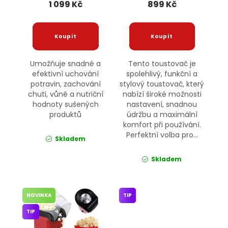
1 099 Kč
899 Kč
Umožňuje snadné a
Tento toustovač je
efektivní uchování
spolehlivý, funkční a
potravin, zachování
stylový toustovač, který
chuti, vůně a nutriční
nabízí široké možnosti
hodnoty sušených
nastavení, snadnou
produktů
údržbu a maximální
komfort při používání.
Perfektní volba pro...
Skladem
Skladem
NOVINKA
TIP
TIP