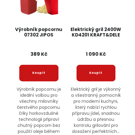
Výrobník popcornu
Elektrický gril 2400W
07302 JIPOS
KD4201 KRAFT&DELE
389 Kč
1 090 Kč
Výrobník popcornu je
Elektrický gril je výkonný
ideální volbou pro
a všestranný pomocník
všechny milovníky
pro moderní kuchyni,
čerstvého popcornu.
který nabízí rychlou
Díky horkovzdušné
přípravu jídel, snadnou
technologii připraví
údržbu a přesnou
chutný popcorn bez
kontrolu grilování pro
použití oleje během
dosažení perfektních...