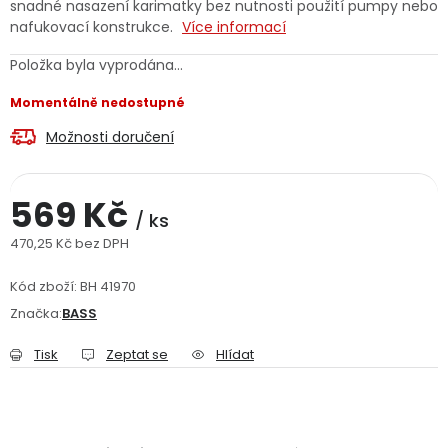
snadné nasazení karimatky bez nutnosti použití pumpy nebo
Jaký je aktuální stav mé objednávky?
nafukovací konstrukce.
Více informací
Položka byla vyprodána…
Velkoobchodní spolupráce (B2B)
Prodejna nářadí
Momentálně nedostupné
Servis nářadí
Hodnocení obchodu
Možnosti doručení
Doprava a platba
Váš zákaznický účet
Kontakt
569 Kč
/ ks
PODPORA
470,25 Kč bez DPH
Měrná cena:
Kód zboží:
BH 41970
Reklamační formulář
Odstoupení ve lhůtě 14 dní
Značka:
BASS
Obchodní podmínky
Reklamační řád
Tisk
Zeptat se
Hlídat
Podmínky ochrany osobních údajů