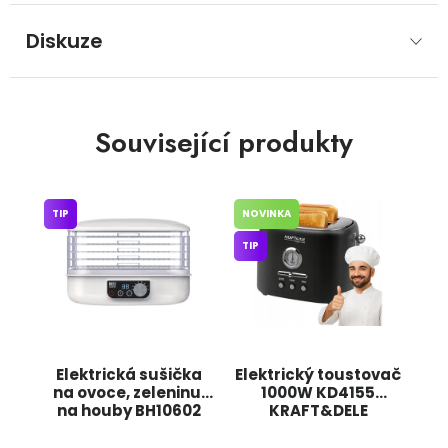
Diskuze
Související produkty
TIP
NOVINKA
TIP
Elektrická sušička
Elektrický toustovač
na ovoce, zeleninu,
1000W KD4155
na houby BH10602
KRAFT&DELE
BASS