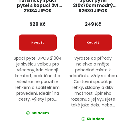
Turistický spací
Spací pytel
pytel s kapucí 2v1
210x70cm modrý
21084 JIPOS
R2630 JIPOS
529 Kč
249 Kč
Spací pytel JIPOS 21084
Vyrazte do přírody
je skvělou volbou pro
nalehko a mějte
všechny, kdo hledají
pohodlné místo k
komfort, praktičnost a
odpočinku vždy s sebou.
všestranné použití v
Cestovní spacák je
lehkém a sbalitelném
lehký, skladný a díky
provedení. Ideální na
možnosti úplného
cesty, výlety i pro...
rozepnutí jej využijete
také jako deku nebo...
Skladem
Skladem