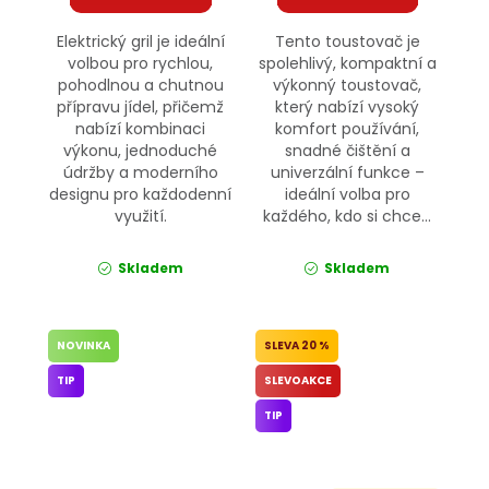
Elektrický gril je ideální
Tento toustovač je
volbou pro rychlou,
spolehlivý, kompaktní a
pohodlnou a chutnou
výkonný toustovač,
přípravu jídel, přičemž
který nabízí vysoký
nabízí kombinaci
komfort používání,
výkonu, jednoduché
snadné čištění a
údržby a moderního
univerzální funkce –
designu pro každodenní
ideální volba pro
využití.
každého, kdo si chce...
Skladem
Skladem
NOVINKA
20 %
TIP
SLEVOAKCE
TIP