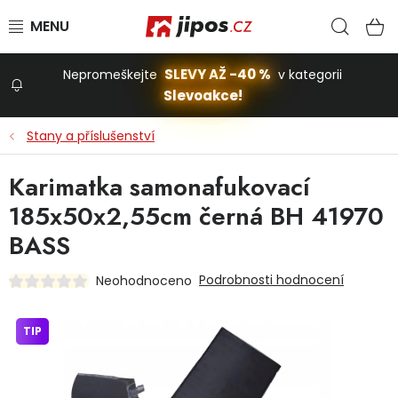
Přejít na obsah
Hled
N
SLEVY AŽ -40 %
Nepromeškejte
v kategorii
Slevoakce!
Slevoakce
Stany a příslušenství
Zahrada
Karimatka samonafukovací
185x50x2,55cm černá BH 41970
Stavba a dům
BASS
Podrobnosti hodnocení
Neohodnoceno
Dílna
TIP
Domácnost