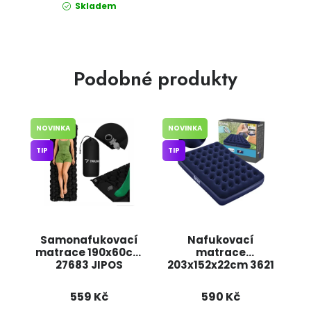
Skladem
Podobné produkty
NOVINKA
NOVINKA
TIP
TIP
Samonafukovací
Nafukovací
matrace 190x60cm
matrace
27683 JIPOS
203x152x22cm 3621
JIPOS
559 Kč
590 Kč