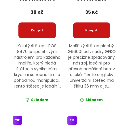
JIPOS
38 Kč
35 Kč
Kulatý štětec JIPOS
Malířský štětec plochý
8470 je spolehlivým
G66001 od značky GEKO
nástrojem pro každého
je precizně zpracovaný
malíře, který hledá
nástroj, ideální pro
štětec s vynikajícími
přesné nanášení barev
krycími schopnostmi a
a laků. Tento anglický
pohodlnou manipulací.
univerzální štětec má
Tento štětec je ideální...
šířku 36 mm a je...
Skladem
Skladem
TIP
TIP