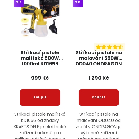
TIP
TIP
Stříkací pistole
Stříkací pistole na
malířská 500W
malování 550W
1000ml KD1656
OD040 ONDRAGON
KRAFT&DELE
999 Kč
1 290 Kč
Stříkací pistole malířská
Stříkací pistole na
KD1656 od značky
malování OD040 od
KRAFT&DELE je elektrické
značky ONDRAGON je
zařízení určené pro
výkonné zařízení
aplikaci nátěrů, barev a
určené pro aplikaci