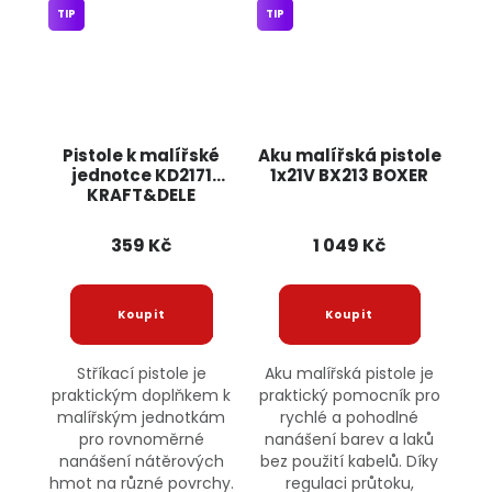
TIP
TIP
Pistole k malířské
Aku malířská pistole
jednotce KD2171
1x21V BX213 BOXER
KRAFT&DELE
359 Kč
1 049 Kč
Stříkací pistole je
Aku malířská pistole je
praktickým doplňkem k
praktický pomocník pro
malířským jednotkám
rychlé a pohodlné
pro rovnoměrné
nanášení barev a laků
nanášení nátěrových
bez použití kabelů. Díky
hmot na různé povrchy.
regulaci průtoku,