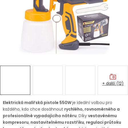
Dětská hřiště
Autodoplňky
Vánoce
Ochranné pomůcky
Fotovoltaika
+ další (12)
Výprodej
Značky
Elektrická malířská pistole 550W
je ideální volbou pro
každého, kdo chce dosáhnout
rychlého, rovnoměrného a
profesionálně vypadajícího nátěru
. Díky
vestavěnému
kompresoru
,
nastavitelnému rozstřiku
,
regulaci průtoku