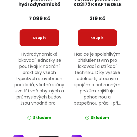
hydrodynamická
KD2172 KRAFT&DELE
1200W PM-PDM-1200
POWERMAT
7 099 Kč
319 Kč
Hydrodynamické
Hadice je spolehlivým
lakovací jednotky se
příslušenstvím pro
používají k natírání
lakovací a stříkací
prakticky všech
techniku. Díky vysoké
typických stavebních
odolnosti, otočným
podkladů, včetně stěny
spojům a ochranným
uvnitř i vně obytných a
prvkům zajišťuje
průmyslových budov.
pohodlnou a
Jsou vhodné pro...
bezpečnou práci i při...
Skladem
Skladem