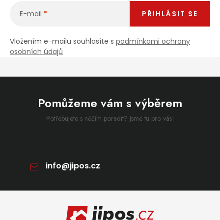
E-mail
PŘIHLÁSIT SE
Vložením e-mailu souhlasíte s
podmínkami ochrany
osobních údajů
Pomůžeme vám s výběrem
Potřebujete s něčím poradit? Jsme tu pro vás!
info
@
jipos.cz
Zápatí