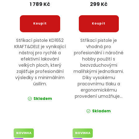
1 789 Kč
299 Kč
Stříkací pistole KD1652
Stříkací pistole je
KRAFT&DELE je vynikající
vhodná pro
nástroj pro rychlé a
profesionální i náročné
efektivní lakování
hobby použití s
velkých ploch, který
bezvzduchovými
zajišťuje profesionální
malířskými jednotkami.
výsledky s minimálním
Díky vysokému
úsilím.
pracovnímu tlaku a
ergonomickému
provedení umožňuje...
Skladem
Skladem
NOVINKA
NOVINKA