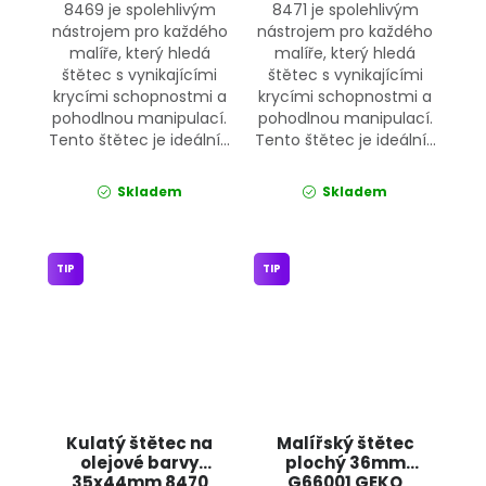
8469 je spolehlivým
8471 je spolehlivým
nástrojem pro každého
nástrojem pro každého
malíře, který hledá
malíře, který hledá
štětec s vynikajícími
štětec s vynikajícími
krycími schopnostmi a
krycími schopnostmi a
pohodlnou manipulací.
pohodlnou manipulací.
Tento štětec je ideální...
Tento štětec je ideální...
Skladem
Skladem
TIP
TIP
Kulatý štětec na
Malířský štětec
olejové barvy
plochý 36mm
35x44mm 8470
G66001 GEKO