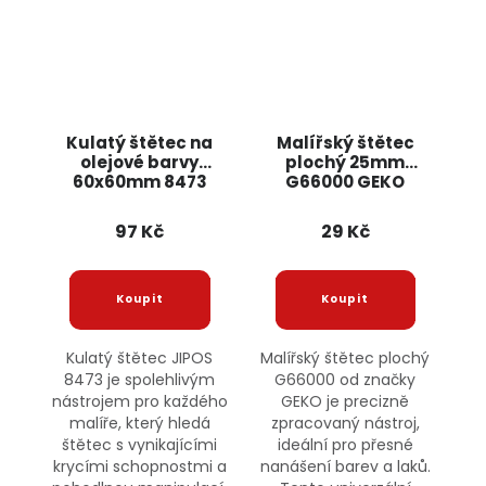
Kulatý štětec na
Malířský štětec
olejové barvy
plochý 25mm
60x60mm 8473
G66000 GEKO
JIPOS
97 Kč
29 Kč
Kulatý štětec JIPOS
Malířský štětec plochý
8473 je spolehlivým
G66000 od značky
nástrojem pro každého
GEKO je precizně
malíře, který hledá
zpracovaný nástroj,
štětec s vynikajícími
ideální pro přesné
krycími schopnostmi a
nanášení barev a laků.