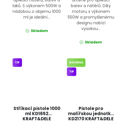
laků. S výkonem 500W a
barev a nátěrů. Díky
nádobou o objemu 1000
motoru s výkonem
ml je ideální...
550W a promyšlenému
designu nabízí
vysokou...
Skladem
Skladem
TIP
NOVINKA
TIP
Stříkací pistole 1000
Pistole pro
ml KD1652
malířskou jednotku
KRAFT&DELE
KD2170 KRAFT&DELE