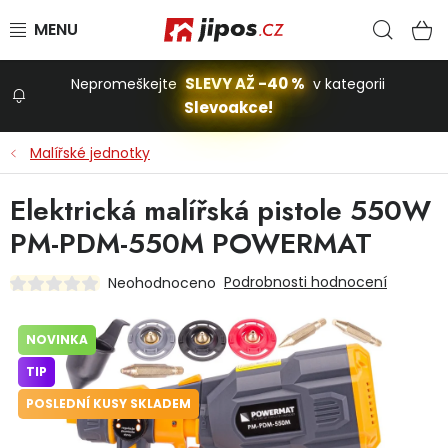
Přejít na obsah
Hled
N
SLEVY AŽ -40 %
Nepromeškejte
v kategorii
Slevoakce!
Slevoakce
Malířské jednotky
Zahrada
Elektrická malířská pistole 550W
PM-PDM-550M POWERMAT
Stavba a dům
Podrobnosti hodnocení
Neohodnoceno
Dílna
NOVINKA
TIP
Domácnost
POSLEDNÍ KUSY SKLADEM