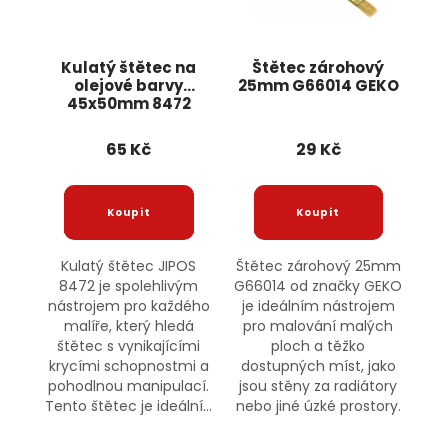
Kulatý štětec na
Štětec zárohový
olejové barvy
25mm G66014 GEKO
45x50mm 8472
JIPOS
65 Kč
29 Kč
Kulatý štětec JIPOS
Štětec zárohový 25mm
8472 je spolehlivým
G66014 od značky GEKO
nástrojem pro každého
je ideálním nástrojem
malíře, který hledá
pro malování malých
štětec s vynikajícími
ploch a těžko
krycími schopnostmi a
dostupných míst, jako
pohodlnou manipulací.
jsou stěny za radiátory
Tento štětec je ideální...
nebo jiné úzké prostory.