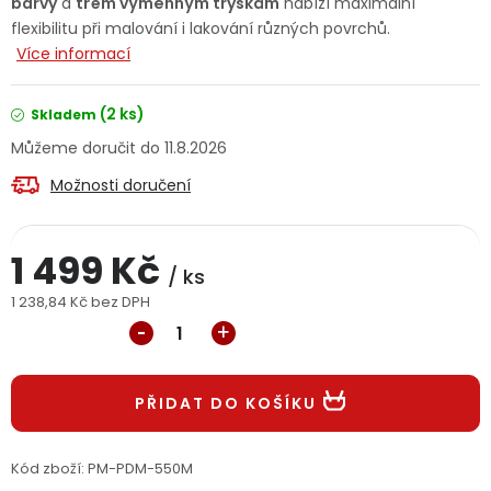
barvy
a
třem výměnným tryskám
nabízí maximální
Jaký je aktuální stav mé objednávky?
flexibilitu při malování i lakování různých povrchů.
Více informací
Velkoobchodní spolupráce (B2B)
Prodejna nářadí
(2 ks)
Skladem
Servis nářadí
Hodnocení obchodu
11.8.2026
Možnosti doručení
Doprava a platba
Váš zákaznický účet
Kontakt
PODPORA
1 499 Kč
/ ks
1 238,84 Kč bez DPH
Měrná cena:
Reklamační formulář
Odstoupení ve lhůtě 14 dní
Obchodní podmínky
Reklamační řád
PŘIDAT DO KOŠÍKU
Podmínky ochrany osobních údajů
Kód zboží:
PM-PDM-550M