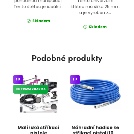
pohodlnou manipulací.
Tento univerzální
Tento štětec je ideální...
štětec má šířku 25 mm
a je vyroben z...
Skladem
Skladem
Podobné produkty
TIP
TIP
DOPRAVA ZDARMA
Malířská stříkací
Náhradní hadice ke
pistole
stříkací pistoli 10m