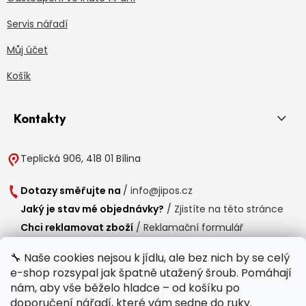
Servis nářadí
Můj účet
Košík
Kontakty
Teplická 906, 418 01 Bílina
Dotazy směřujte na
/
info@jipos.cz
Jaký je stav mé objednávky?
/
Zjistíte na této stránce
Chci reklamovat zboží
/
Reklamační formulář
Chci vrátit zboží do 14 dní
/
Formulář pro vrácení zboží
🔧 Naše cookies nejsou k jídlu, ale bez nich by se celý
e-shop rozsypal jak špatně utažený šroub. Pomáhají
Provozní doba
nám, aby vše běželo hladce – od košíku po
Po-Čt /
8:00 - 15:00
doporučení nářadí, které vám sedne do ruky.