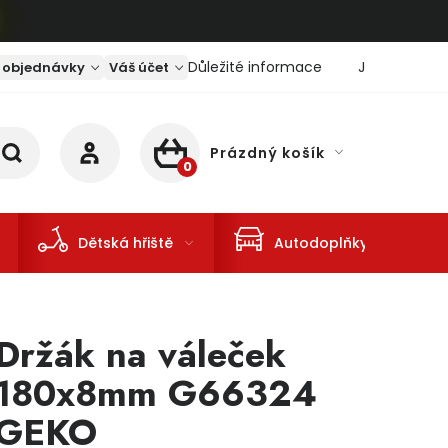
Důležité informace
Jaký je aktu
 objednávky
Váš účet
Prázdný košík
NÁKUPNÍ KOŠÍK
Dětská hřiště
Autodoplňky
Držák na váleček
180x8mm G66324
GEKO