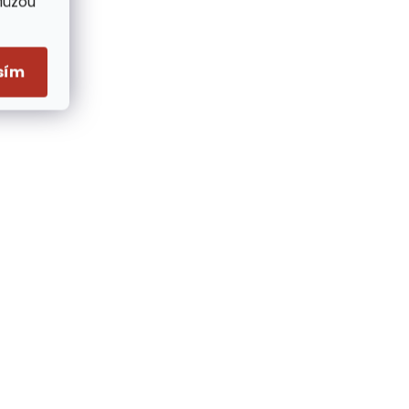
Můžou
sím