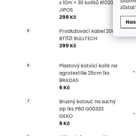
Slíbím
x 10m + 30 kolíků R1020
zůstat
JIPOS
299 Kč
Nas
Prodlužovací kabel 20m
BT1121 BULLTECH
299 Kč
Plastový kotvící kolík na
agrotextílie 25cm 1ks
BRADAS
6 Kč
Brusný kotouč na suchý
zip 1ks P80 G00333
GEKO
6 Kč