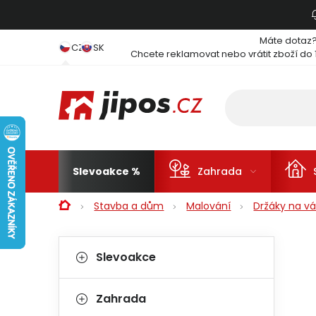
Přejít na obsah
Máte dotaz
CZ
SK
Chcete reklamovat nebo vrátit zboží do 
Slevoakce
Zahrada
Domů
Stavba a dům
Malování
Držáky na vá
Postranní panel
Kategorie
Přeskočit kategorie
Slevoakce
Zahrada