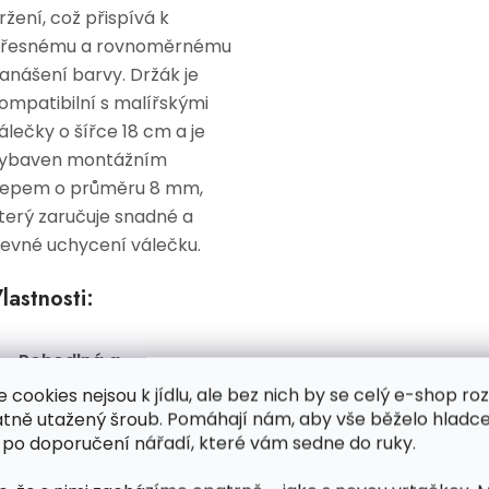
ržení, což přispívá k
řesnému a rovnoměrnému
anášení barvy. Držák je
ompatibilní s malířskými
álečky o šířce 18 cm a je
ybaven montážním
epem o průměru 8 mm,
terý zaručuje snadné a
evné uchycení válečku.
lastnosti:
Pohodlná a
ergonomická rukojeť:
e cookies nejsou k jídlu, ale bez nich by se celý e-shop ro
Zajišťuje pevné
atně utažený šroub. Pomáhají nám, aby vše běželo hladce
 po doporučení nářadí, které vám sedne do ruky.
uchopení, minimalizuje
únavu a umožňuje