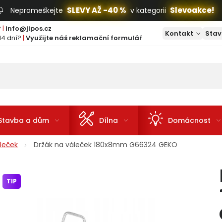
SLEVY AŽ -40 %
Slevoakce!
Nepromeškejte
v kategorii
?
|
info@jipos.cz
Kontakt
Stav
14 dní?
|
Využijte náš reklamační formulář
Stavba a dům
Dílna
Domácnost
leček
Držák na váleček 180x8mm G66324 GEKO
TIP