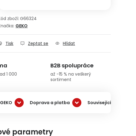
Kód zboží:
G66324
Značka:
GEKO
Tisk
Zeptat se
Hlídat
rma
B2B spolupráce
ad 1 000
až -15 % na veškerý
sortiment
 GEKO
Doprava a platba
Související produkty
ové parametry