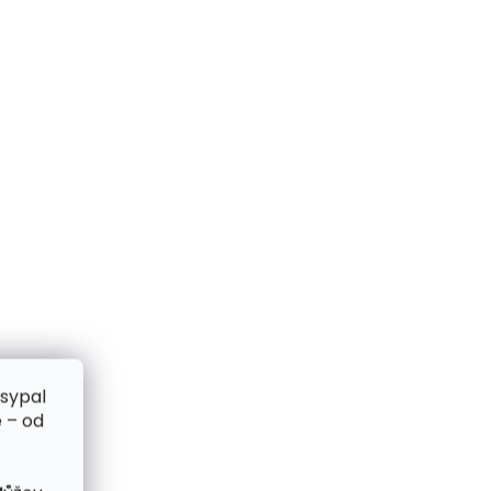
zsypal
 – od