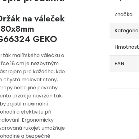
Značka
Držák na váleček
180x8mm
Kategorie
G66324 GEKO
Hmotnost
ržák malířského válečku o
ířce 18 cm je nezbytným
EAN
ástrojem pro každého, kdo
e chystá malovat stěny,
tropy nebo jiné povrchy.
ento držák je navržen tak,
by zajistil maximální
ohodlí a efektivitu při
alování. Ergonomicky
varovaná rukojeť umožňuje
ohodlné a bezpečné