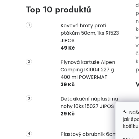
d
Top 10 produktů
p
n
Kovové hroty proti
k
ptákům 50cm, 1ks R1523
v
JIPOS
v
49 Kč
č
k
Plynová kartuše Alpen
Camping IK1004 227 g
p
400 ml POWERMAT
V
39 Kč
Detoxikační náplasti na
nohy 10ks 15027 JIPOS
🔧 Naš
29 Kč
jak šp
košíku
Plastový obrubník 6cm