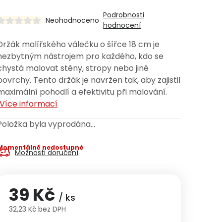
Podrobnosti
Neohodnoceno
hodnocení
Držák malířského válečku o šířce 18 cm je
nezbytným nástrojem pro každého, kdo se
chystá malovat stěny, stropy nebo jiné
povrchy. Tento držák je navržen tak, aby zajistil
maximální pohodlí a efektivitu při malování.
Více informací
Položka byla vyprodána…
Momentálně nedostupné
Možnosti doručení
39 Kč
/ ks
32,23 Kč bez DPH
Měrná cena: