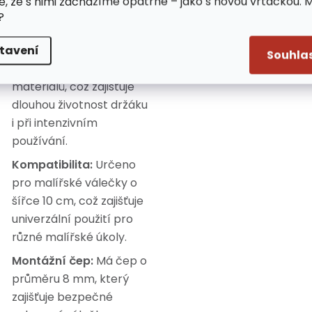
e, že s nimi zacházíme opatrně – jako s novou vrtačkou. 
pohodlné dlouhodobé
?
používání při malování.
tavení
Pevná konstrukce:
Souhla
Vyrobena z odolných
materiálů, což zajišťuje
dlouhou životnost držáku
i při intenzivním
používání.
Kompatibilita:
Určeno
pro malířské válečky o
šířce 10 cm, což zajišťuje
univerzální použití pro
různé malířské úkoly.
Montážní čep:
Má čep o
průměru 8 mm, který
zajišťuje bezpečné