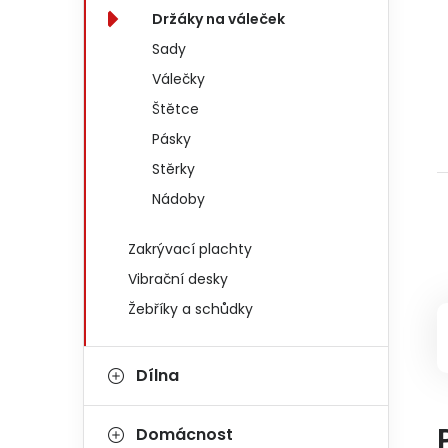
Držáky na váleček
Sady
Válečky
Štětce
Pásky
Stěrky
Nádoby
Zakrývací plachty
Vibrační desky
Žebříky a schůdky
Dílna
Domácnost