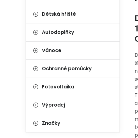
Dětská hřiště
Autodoplňky
Vánoce
D
š
Ochranné pomůcky
n
s
Fotovoltaika
s
T
a
Výprodej
p
m
Značky
t
p