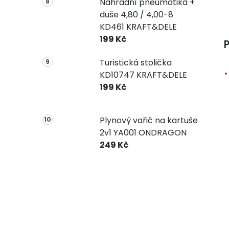
Náhradní pneumatika +
duše 4,80 / 4,00-8
KD461 KRAFT&DELE
199 Kč
P
Turistická stolička
KD10747 KRAFT&DELE
199 Kč
Plynový vařič na kartuše
2v1 YA001 ONDRAGON
249 Kč