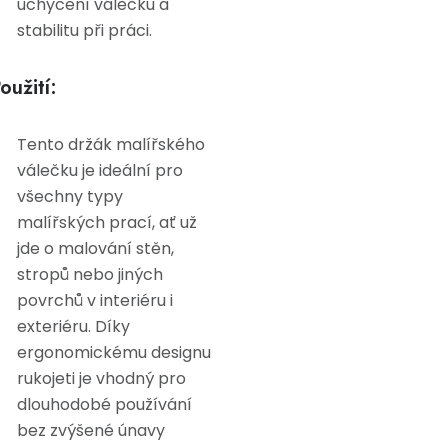
uchycení válečku a
stabilitu při práci.
oužití:
Tento držák malířského
válečku je ideální pro
všechny typy
malířských prací, ať už
jde o malování stěn,
stropů nebo jiných
povrchů v interiéru i
exteriéru. Díky
ergonomickému designu
rukojeti je vhodný pro
dlouhodobé používání
bez zvýšené únavy