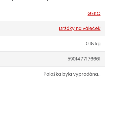
GEKO
Držáky na váleček
0.18 kg
5901477176661
Položka byla vyprodána…