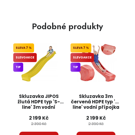
Podobné produkty
7 %
7 %
SLEVOAKCE
SLEVOAKCE
TIP
TIP
Skluzavka JIPOS
Skluzavka 3m
žlutá HDPE typ 'S-
červená HDPE typ 'S-
line' 3m vodní
line' vodní přípojka
přípojka
JIPOS
2 199 Kč
2 199 Kč
2 390 Kč
2 390 Kč