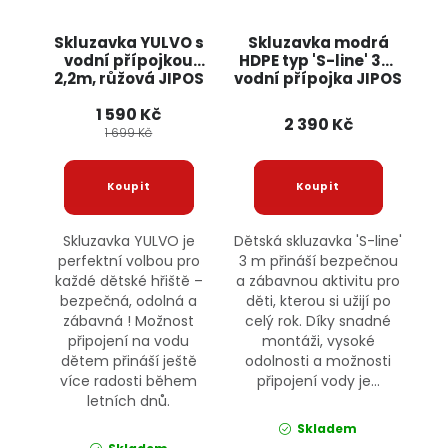
Skluzavka YULVO s
Skluzavka modrá
vodní přípojkou
HDPE typ 'S-line' 3m
2,2m, růžová JIPOS
vodní přípojka JIPOS
1 590 Kč
2 390 Kč
1 699 Kč
Skluzavka YULVO je
Dětská skluzavka 'S-line'
perfektní volbou pro
3 m přináší bezpečnou
každé dětské hřiště –
a zábavnou aktivitu pro
bezpečná, odolná a
děti, kterou si užijí po
zábavná ! Možnost
celý rok. Díky snadné
připojení na vodu
montáži, vysoké
dětem přináší ještě
odolnosti a možnosti
více radosti během
připojení vody je...
letních dnů.
Skladem