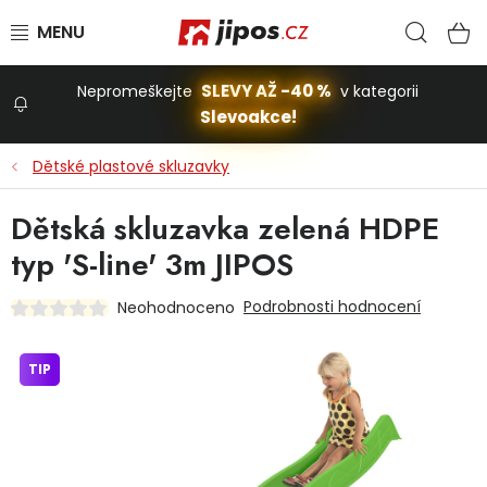
Přejít na obsah
Hled
N
SLEVY AŽ -40 %
Nepromeškejte
v kategorii
Slevoakce!
Slevoakce
Dětské plastové skluzavky
Zahrada
Dětská skluzavka zelená HDPE
typ 'S-line' 3m JIPOS
Stavba a dům
Podrobnosti hodnocení
Neohodnoceno
Dílna
TIP
Domácnost