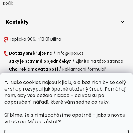
Košík
Kontakty
Teplická 906, 418 01 Bílina
Dotazy směřujte na
/
info@jipos.cz
Jaký je stav mé objednávky?
/
Zjistíte na této stránce
Chci reklamovat zboží
/
Reklamační formulář
Chci vrátit zboží do 14 dní
/
Formulář pro vrácení zboží
🔧 Naše cookies nejsou k jídlu, ale bez nich by se celý
e-shop rozsypal jak špatně utažený šroub. Pomáhají
Provozní doba
nám, aby vše běželo hladce – od košíku po
Po-Čt /
8:00 - 15:00
doporučení nářadí, které vám sedne do ruky.
Pá /
7:30 - 14:30
Slíbíme, že s nimi zacházíme opatrně – jako s novou
Polední přestávka /
11:00 - 11:30
vrtačkou. Můžou zůstat?