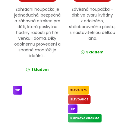
Zahradní houpačka je
Závěsná houpačka -
jednoduchá, bezpečná
disk ve tvaru květiny
a zábavná atrakce pro
z odolného,
děti, která poskytne
stálobarevného plastu,
hodiny radosti při hře
s nastavitelnou délkou
venku i doma. Díky
lana.
odolnému provedení a
snadné montáži je
Skladem
ideální...
Skladem
TIP
19 %
SLEVOAKCE
TIP
DOPRAVA ZDARMA