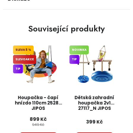
Související produkty
5 %
NOVINKA
SLEVOAKCE
TIP
TIP
Houpačka - čapí
Dětská zahradní
hnízdo 110cm 25284
houpačka 2v1
JIPOS
27117_N JIPOS
899 Kč
399 Kč
949 Kč