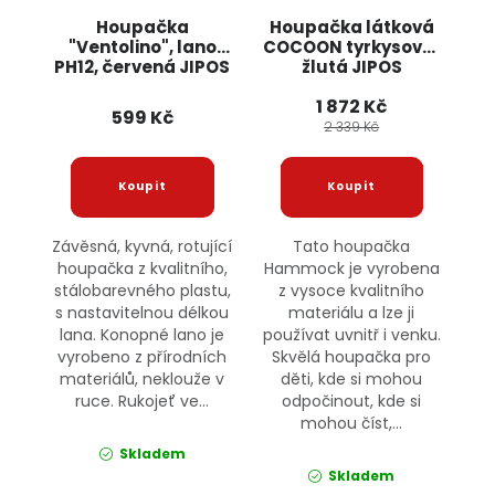
Houpačka
Houpačka látková
"Ventolino", lano
COCOON tyrkysovo/
PH12, červená JIPOS
žlutá JIPOS
1 872 Kč
599 Kč
2 339 Kč
Závěsná, kyvná, rotující
Tato houpačka
houpačka z kvalitního,
Hammock je vyrobena
stálobarevného plastu,
z vysoce kvalitního
s nastavitelnou délkou
materiálu a lze ji
lana. Konopné lano je
používat uvnitř i venku.
vyrobeno z přírodních
Skvělá houpačka pro
materiálů, neklouže v
děti, kde si mohou
ruce. Rukojeť ve...
odpočinout, kde si
mohou číst,...
Skladem
Skladem