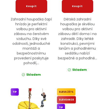
Zahradní houpačka čapí
Dětská zahradní
hnízdo je perfektní
houpačka je skvělou
volbou pro aktivní
volbou pro aktivní
zábavu na čerstvém
zábavu dětí doma i na
vzduchu. Díky své
zahradě. Díky lehké
odolnosti, jednoduché
konstrukci, pevnými
montáži a
lanům a pohodlnému
bezpečnostnímu
sedátku nabízí
provedení poskytuje
bezpečné a pohodlné...
pohodlí,...
Skladem
Skladem
TIP
20 %
SLEVOAKCE
TIP