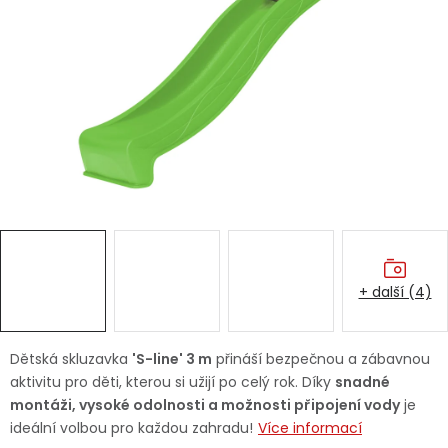
Dětská hřiště
Autodoplňky
Vánoce
Ochranné pomůcky
Fotovoltaika
+ další (4)
Výprodej
Značky
Dětská skluzavka
'S-line' 3 m
přináší bezpečnou a zábavnou
aktivitu pro děti, kterou si užijí po celý rok. Díky
snadné
montáži, vysoké odolnosti a možnosti připojení vody
je
ideální volbou pro každou zahradu!
Více informací