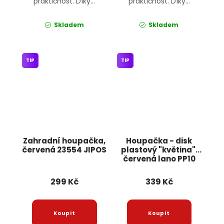
praktičnost. Díky...
praktičnost. Díky...
Skladem
Skladem
TIP
TIP
Zahradní houpačka,
Houpačka - disk
červená 23554 JIPOS
plastový "květina",
červená lano PP10
JIPOS
299 Kč
339 Kč