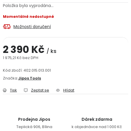
Položka byla vyprodána…
Jaký je aktuální stav mé objednávky?
Momentálně nedostupné
Velkoobchodní spolupráce (B2B)
Prodejna nářadí
Možnosti doručení
Servis nářadí
Hodnocení obchodu
2 390 Kč
/ ks
Doprava a platba
Váš zákaznický účet
Kontakt
1 975,21 Kč bez DPH
Měrná cena:
PODPORA
Kód zboží:
402.015.013.001
Značka:
Jipos Tools
Reklamační formulář
Odstoupení ve lhůtě 14 dní
Tisk
Zeptat se
Hlídat
Obchodní podmínky
Reklamační řád
Podmínky ochrany osobních údajů
Prodejna Jipos
Dárek zdarma
Teplická 906, Bílina
k objednávce nad 1 000 Kč