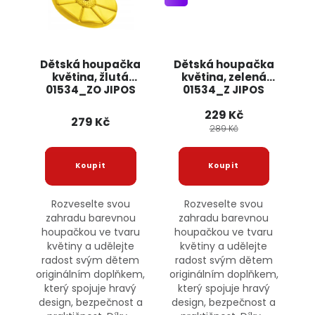
Dětská houpačka
Dětská houpačka
květina, žlutá
květina, zelená
01534_ZO JIPOS
01534_Z JIPOS
229 Kč
279 Kč
289 Kč
Rozveselte svou
Rozveselte svou
zahradu barevnou
zahradu barevnou
houpačkou ve tvaru
houpačkou ve tvaru
květiny a udělejte
květiny a udělejte
radost svým dětem
radost svým dětem
originálním doplňkem,
originálním doplňkem,
který spojuje hravý
který spojuje hravý
design, bezpečnost a
design, bezpečnost a