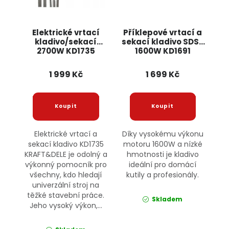
Elektrické vrtací
Příklepové vrtací a
kladivo/sekací
sekací kladivo SDS+
2700W KD1735
1600W KD1691
KRAFT&DELE
KRAFT&DELE
1 999 Kč
1 699 Kč
Elektrické vrtací a
Díky vysokému výkonu
sekací kladivo KD1735
motoru 1600W a nízké
KRAFT&DELE je odolný a
hmotnosti je kladivo
výkonný pomocník pro
ideální pro domácí
všechny, kdo hledají
kutily a profesionály.
univerzální stroj na
těžké stavební práce.
Skladem
Jeho vysoký výkon,...