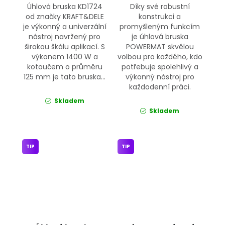
Úhlová bruska KD1724
Díky své robustní
od značky KRAFT&DELE
konstrukci a
je výkonný a univerzální
promyšleným funkcím
nástroj navržený pro
je úhlová bruska
širokou škálu aplikací. S
POWERMAT skvělou
výkonem 1400 W a
volbou pro každého, kdo
kotoučem o průměru
potřebuje spolehlivý a
125 mm je tato bruska...
výkonný nástroj pro
každodenní práci.
Skladem
Skladem
TIP
TIP