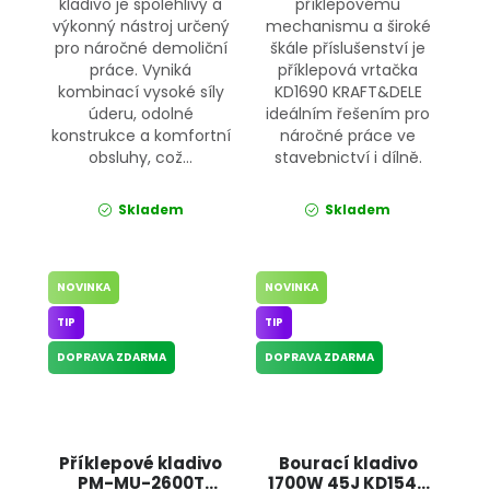
kladivo je spolehlivý a
příklepovému
výkonný nástroj určený
mechanismu a široké
pro náročné demoliční
škále příslušenství je
práce. Vyniká
příklepová vrtačka
kombinací vysoké síly
KD1690 KRAFT&DELE
úderu, odolné
ideálním řešením pro
konstrukce a komfortní
náročné práce ve
obsluhy, což...
stavebnictví i dílně.
Skladem
Skladem
NOVINKA
NOVINKA
TIP
TIP
DOPRAVA ZDARMA
DOPRAVA ZDARMA
Příklepové kladivo
Bourací kladivo
PM-MU-2600T
1700W 45J KD1549