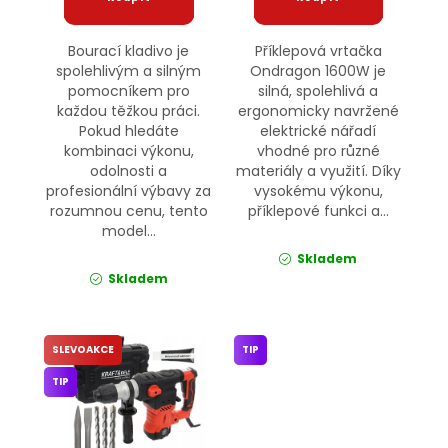
Bourací kladivo je
Příklepová vrtačka
spolehlivým a silným
Ondragon 1600W je
pomocníkem pro
silná, spolehlivá a
každou těžkou práci.
ergonomicky navržené
Pokud hledáte
elektrické nářadí
kombinaci výkonu,
vhodné pro různé
odolnosti a
materiály a využití. Díky
profesionální výbavy za
vysokému výkonu,
rozumnou cenu, tento
příklepové funkci a...
model...
Skladem
Skladem
SLEVOAKCE
TIP
TIP