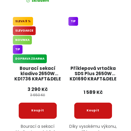
Skladem
9 %
TIP
SLEVOAKCE
NOVINKA
TIP
DOPRAVA ZDARMA
Bourací sekací
Příklepová vrtačka
kladivo 2650W
SDS Plus 2650W
KD1736 KRAFT&DELE
KD1690 KRAFT&DELE
3 290 Kč
1 589 Kč
3 650 Kč
Bourací a sekací
Díky vysokému výkonu,