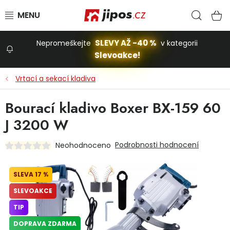
Přejít na obsah
Hled
N
SLEVY AŽ -40 %
Nepromeškejte
v kategorii
Slevoakce!
Slevoakce
Vrtací a sekací kladiva
Zahrada
Bourací kladivo Boxer BX-159 60
J 3200 W
Stavba a dům
Podrobnosti hodnocení
Neohodnoceno
Dílna
17 %
SLEVOAKCE
Domácnost
TIP
DOPRAVA ZDARMA