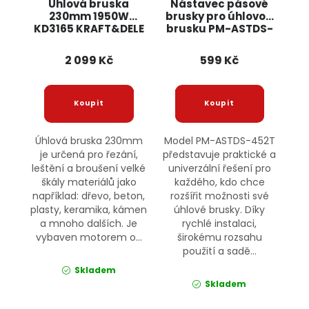
Úhlová bruska
Nástavec pásové
230mm 1950W
brusky pro úhlovou
KD3165 KRAFT&DELE
brusku PM-ASTDS-
452T POWERMAT
2 099 Kč
599 Kč
Úhlová bruska 230mm
Model PM-ASTDS-452T
je určená pro řezání,
představuje praktické a
leštění a broušení velké
univerzální řešení pro
škály materiálů jako
každého, kdo chce
například: dřevo, beton,
rozšířit možnosti své
plasty, keramika, kámen
úhlové brusky. Díky
a mnoho dalších. Je
rychlé instalaci,
vybaven motorem o...
širokému rozsahu
použití a sadě...
Skladem
Skladem