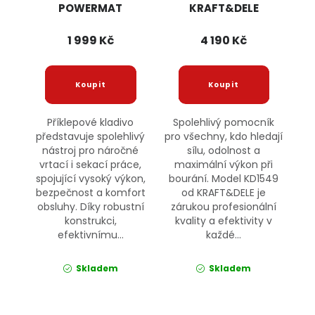
POWERMAT
KRAFT&DELE
1 999 Kč
4 190 Kč
Příklepové kladivo
Spolehlivý pomocník
představuje spolehlivý
pro všechny, kdo hledají
nástroj pro náročné
sílu, odolnost a
vrtací i sekací práce,
maximální výkon při
spojující vysoký výkon,
bourání. Model KD1549
bezpečnost a komfort
od KRAFT&DELE je
obsluhy. Díky robustní
zárukou profesionální
konstrukci,
kvality a efektivity v
efektivnímu...
každé...
Skladem
Skladem