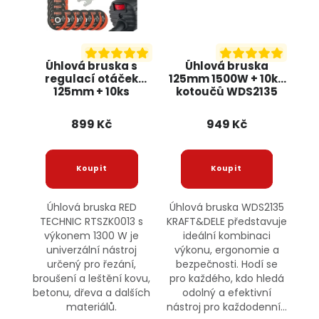
Úhlová bruska s
Úhlová bruska
regulací otáček
125mm 1500W + 10ks
125mm + 10ks
kotoučů WDS2135
kotoučů, 1300W
KRAFT&DELE
RTSZK0013 RED
899 Kč
949 Kč
TECHNIC
Úhlová bruska RED
Úhlová bruska WDS2135
TECHNIC RTSZK0013 s
KRAFT&DELE představuje
výkonem 1300 W je
ideální kombinaci
univerzální nástroj
výkonu, ergonomie a
určený pro řezání,
bezpečnosti. Hodí se
broušení a leštění kovu,
pro každého, kdo hledá
betonu, dřeva a dalších
odolný a efektivní
materiálů.
nástroj pro každodenní...