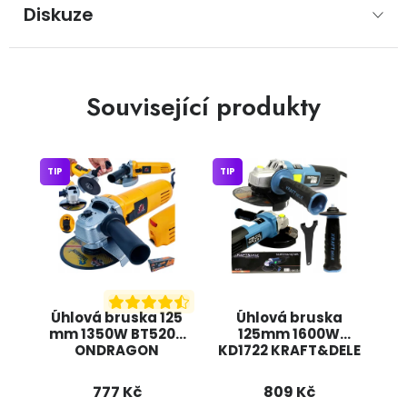
Diskuze
Související produkty
TIP
TIP
Úhlová bruska 125
Úhlová bruska
mm 1350W BT5205
125mm 1600W
ONDRAGON
KD1722 KRAFT&DELE
777 Kč
809 Kč