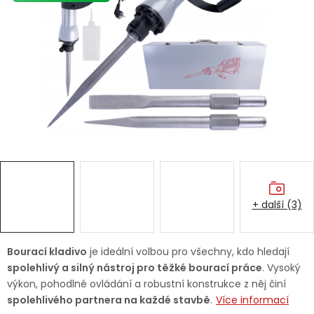
Dětská hřiště
Autodoplňky
Vánoce
Ochranné pomůcky
Fotovoltaika
+ další (3)
Výprodej
Značky
Bourací kladivo
je ideální volbou pro všechny, kdo hledají
spolehlivý a silný nástroj pro těžké bourací práce
. Vysoký
výkon, pohodlné ovládání a robustní konstrukce z něj činí
spolehlivého partnera na každé stavbě
.
Více informací