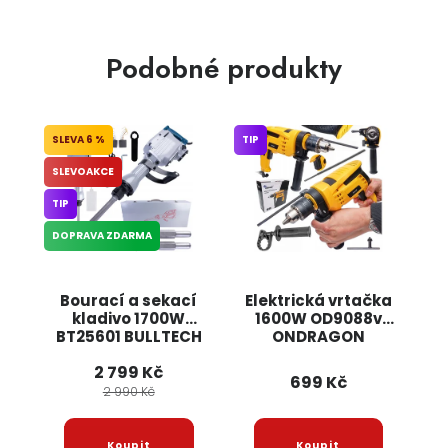
Podobné produkty
6 %
TIP
SLEVOAKCE
TIP
DOPRAVA ZDARMA
Bourací a sekací
Elektrická vrtačka
kladivo 1700W
1600W OD9088v
BT25601 BULLTECH
ONDRAGON
2 799 Kč
699 Kč
2 990 Kč