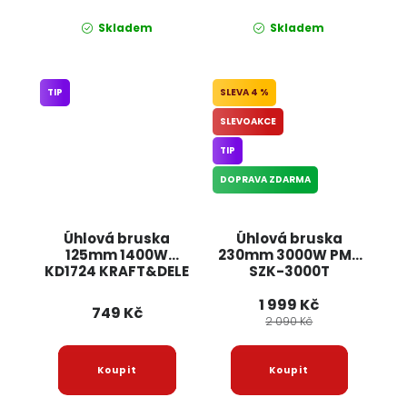
Skladem
Skladem
TIP
4 %
SLEVOAKCE
TIP
DOPRAVA ZDARMA
Úhlová bruska
Úhlová bruska
125mm 1400W
230mm 3000W PM-
KD1724 KRAFT&DELE
SZK-3000T
POWERMAT
1 999 Kč
749 Kč
2 090 Kč