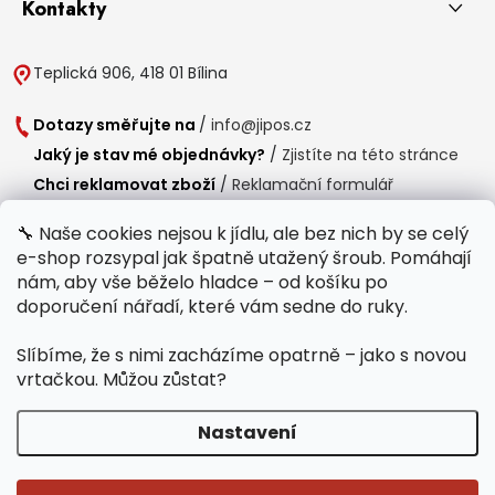
Kontakty
Teplická 906, 418 01 Bílina
Dotazy směřujte na
/
info@jipos.cz
Jaký je stav mé objednávky?
/
Zjistíte na této stránce
Chci reklamovat zboží
/
Reklamační formulář
Chci vrátit zboží do 14 dní
/
Formulář pro vrácení zboží
🔧 Naše cookies nejsou k jídlu, ale bez nich by se celý
e-shop rozsypal jak špatně utažený šroub. Pomáhají
Provozní doba
nám, aby vše běželo hladce – od košíku po
Po-Čt /
8:00 - 15:00
doporučení nářadí, které vám sedne do ruky.
Pá /
7:30 - 14:30
Slíbíme, že s nimi zacházíme opatrně – jako s novou
Polední přestávka /
11:00 - 11:30
vrtačkou. Můžou zůstat?
Nastavení
Copyright 2026
Jipos.cz
. Všechna práva vyhrazena.
Upravit nastavení
cookies