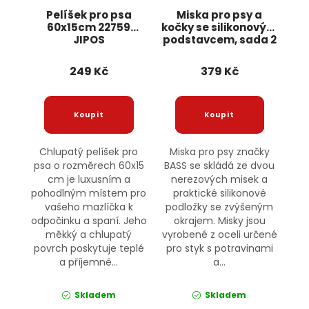
Pelíšek pro psa
Miska pro psy a
60x15cm 22759
kočky se silikonovým
JIPOS
podstavcem, sada 2
ks 28621 BASS
249 Kč
379 Kč
Chlupatý pelíšek pro
Miska pro psy značky
psa o rozměrech 60x15
BASS se skládá ze dvou
cm je luxusním a
nerezových misek a
pohodlným místem pro
praktické silikonové
vašeho mazlíčka k
podložky se zvýšeným
odpočinku a spaní. Jeho
okrajem. Misky jsou
měkký a chlupatý
vyrobené z oceli určené
povrch poskytuje teplé
pro styk s potravinami
a příjemné...
a...
Skladem
Skladem