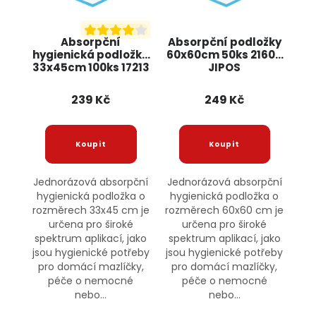
Absorpční
Absorpční podložky
hygienická podložka
60x60cm 50ks 21600
33x45cm 100ks 17213
JIPOS
JIPOS
239 Kč
249 Kč
Jednorázová absorpční
Jednorázová absorpční
hygienická podložka o
hygienická podložka o
rozměrech 33x45 cm je
rozměrech 60x60 cm je
určena pro široké
určena pro široké
spektrum aplikací, jako
spektrum aplikací, jako
jsou hygienické potřeby
jsou hygienické potřeby
pro domácí mazlíčky,
pro domácí mazlíčky,
péče o nemocné
péče o nemocné
nebo...
nebo...