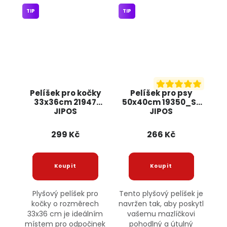
TIP
TIP
Pelíšek pro kočky
Pelíšek pro psy
33x36cm 21947
50x40cm 19350_SZ
JIPOS
JIPOS
299 Kč
266 Kč
Plyšový pelíšek pro
Tento plyšový pelíšek je
kočky o rozměrech
navržen tak, aby poskytl
33x36 cm je ideálním
vašemu mazlíčkovi
místem pro odpočinek
pohodlný a útulný