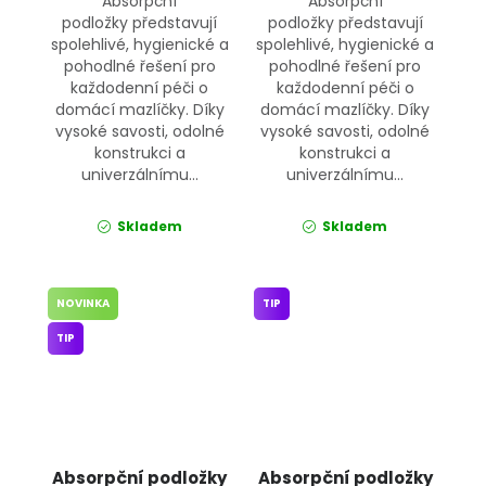
Absorpční
Absorpční
podložky představují
podložky představují
spolehlivé, hygienické a
spolehlivé, hygienické a
pohodlné řešení pro
pohodlné řešení pro
každodenní péči o
každodenní péči o
domácí mazlíčky. Díky
domácí mazlíčky. Díky
vysoké savosti, odolné
vysoké savosti, odolné
konstrukci a
konstrukci a
univerzálnímu...
univerzálnímu...
Skladem
Skladem
NOVINKA
TIP
TIP
Absorpční podložky
Absorpční podložky