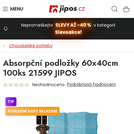
Přejít na obsah
Hled
N
SLEVY AŽ -40 %
Nepromeškejte
v kategorii
Slevoakce!
Slevoakce
Chovatelské potřeby
Zahrada
Absorpční podložky 60x40cm
100ks 21599 JIPOS
Stavba a dům
Podrobnosti hodnocení
Neohodnoceno
Dílna
TIP
POSLEDNÍ KUSY SKLADEM
Domácnost