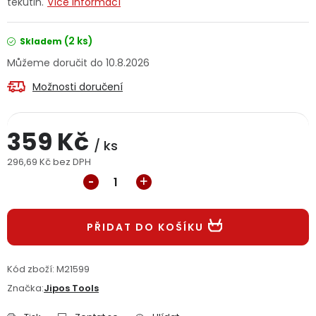
tekutin.
Více informací
Jaký je aktuální stav mé objednávky?
(2 ks)
Skladem
Velkoobchodní spolupráce (B2B)
Prodejna nářadí
10.8.2026
Možnosti doručení
Servis nářadí
Hodnocení obchodu
Doprava a platba
Váš zákaznický účet
Kontakt
359 Kč
/ ks
296,69 Kč bez DPH
PODPORA
Měrná cena:
Reklamační formulář
Odstoupení ve lhůtě 14 dní
PŘIDAT DO KOŠÍKU
Obchodní podmínky
Reklamační řád
Kód zboží:
M21599
Podmínky ochrany osobních údajů
Značka:
Jipos Tools