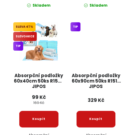
Skladem
Skladem
41 %
TIP
SLEVOAKCE
TIP
Absorpční podložky
Absorpční podložky
60x40cm 50ks R1508
60x90cm 50ks R1512
JIPOS
JIPOS
99 Kč
329 Kč
169 Kč