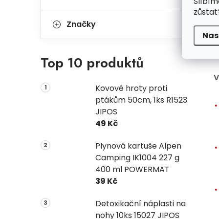
Slíbím
zůstat
Značky
Nas
Top 10 produktů
V
Kovové hroty proti
ptákům 50cm, 1ks R1523
JIPOS
49 Kč
Plynová kartuše Alpen
Camping IK1004 227 g
400 ml POWERMAT
39 Kč
Detoxikační náplasti na
nohy 10ks 15027 JIPOS