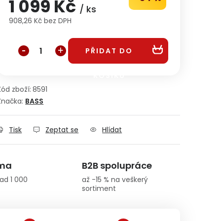
1 099 Kč
/ ks
908,26 Kč bez DPH
Měrná cena:
PŘIDAT DO
KOŠÍKU
Kód zboží:
8591
Značka:
BASS
Tisk
Zeptat se
Hlídat
rma
B2B spolupráce
ad 1 000
až -15 % na veškerý
sortiment