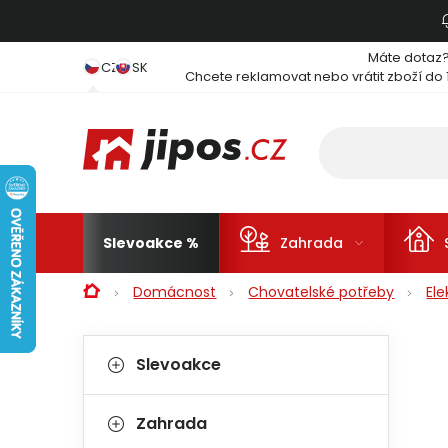
Přejít na obsah
Máte dotaz
CZ
SK
Chcete reklamovat nebo vrátit zboží do 
Slevoakce
Zahrada
Domů
Domácnost
Chovatelské potřeby
Ele
Postranní panel
Kategorie
Přeskočit kategorie
Slevoakce
Zahrada