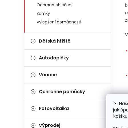
Ochrana oblečení
k
m
Zámky
z
Vylepšení domácnosti
V
Dětská hřiště
Autodoplňky
Vánoce
Ochranné pomůcky
🔧 Naš
Fotovoltaika
jak šp
košíku
Výprodej