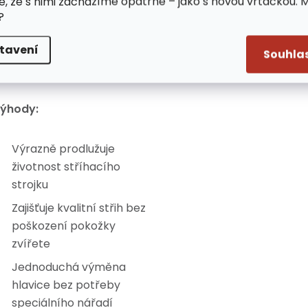
e, že s nimi zacházíme opatrně – jako s novou vrtačkou. 
vhodné i pro intenzivní
?
používání
tavení
Snadná instalace na
Souhla
strojek
ýhody:
Výrazně prodlužuje
životnost stříhacího
strojku
Zajišťuje kvalitní střih bez
poškození pokožky
zvířete
Jednoduchá výměna
hlavice bez potřeby
speciálního nářadí