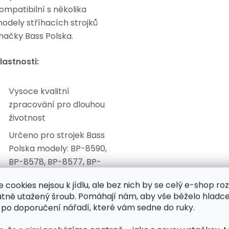
ompatibilní s několika
odely stříhacích strojků
načky Bass Polska.
lastnosti:
Vysoce kvalitní
zpracování pro dlouhou
životnost
Určeno pro strojek Bass
Polska modely: BP-8590,
BP-8578, BP-8577, BP-
8576, BP-8589
e cookies nejsou k jídlu, ale bez nich by se celý e-shop ro
Přesné a rychlé stříhání
atně utažený šroub. Pomáhají nám, aby vše běželo hladce
srsti
 po doporučení nářadí, které vám sedne do ruky.
Odolné materiály