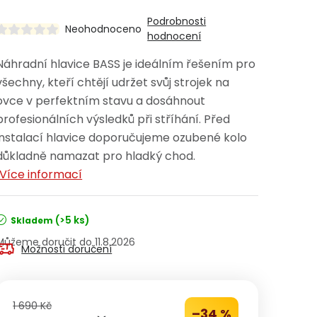
Podrobnosti
Neohodnoceno
hodnocení
Náhradní hlavice BASS je ideálním řešením pro
všechny, kteří chtějí udržet svůj strojek na
ovce v perfektním stavu a dosáhnout
profesionálních výsledků při stříhání. Před
instalací hlavice doporučujeme ozubené kolo
důkladně namazat pro hladký chod.
Více informací
(>5 ks)
Skladem
11.8.2026
Možnosti doručení
1 690 Kč
–34 %