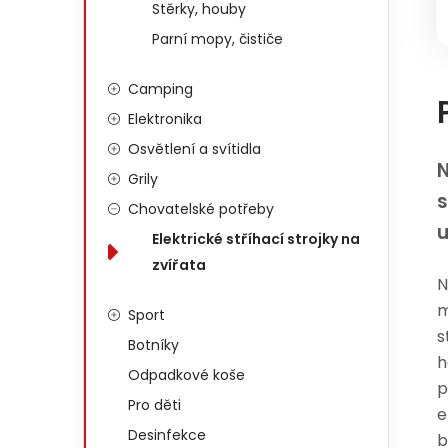
Stěrky, houby
Parní mopy, čističe
Camping
Elektronika
Osvětlení a svítidla
N
Grily
s
Chovatelské potřeby
u
Elektrické stříhací strojky na
zvířata
N
m
Sport
s
Botníky
h
Odpadkové koše
p
Pro děti
e
Desinfekce
b