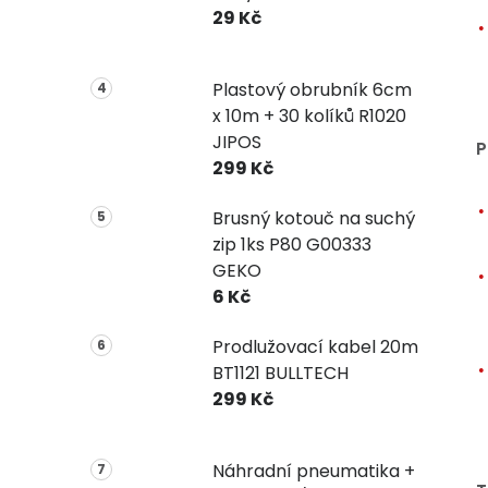
29 Kč
Plastový obrubník 6cm
x 10m + 30 kolíků R1020
JIPOS
P
299 Kč
Brusný kotouč na suchý
zip 1ks P80 G00333
GEKO
6 Kč
Prodlužovací kabel 20m
BT1121 BULLTECH
299 Kč
Náhradní pneumatika +