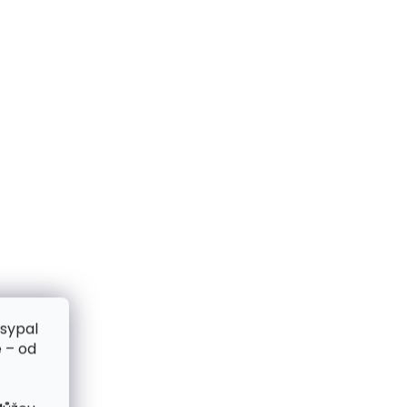
zsypal
 – od