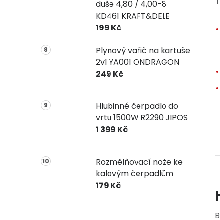
T
duše 4,80 / 4,00-8
KD461 KRAFT&DELE
199 Kč
Plynový vařič na kartuše
2v1 YA001 ONDRAGON
249 Kč
Hlubinné čerpadlo do
vrtu 1500W R2290 JIPOS
1 399 Kč
Rozmělňovací nože ke
kalovým čerpadlům
179 Kč
B