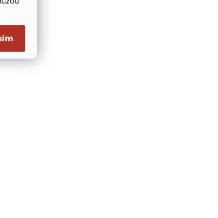
Můžou
sím