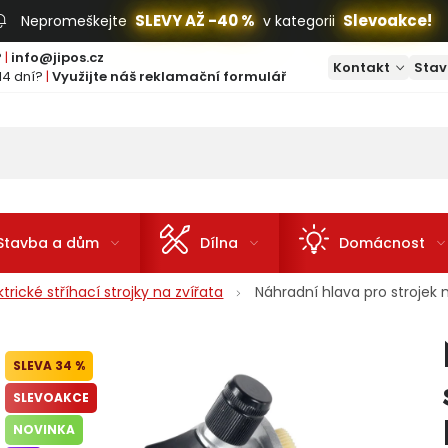
SLEVY AŽ -40 %
Slevoakce!
Nepromeškejte
v kategorii
?
|
info@jipos.cz
Kontakt
Stav
14 dní?
|
Využijte náš reklamační formulář
Stavba a dům
Dílna
Domácnost
ktrické stříhací strojky na zvířata
Náhradní hlava pro strojek
34 %
SLEVOAKCE
NOVINKA