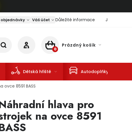
Důležité informace
Jaký je aktu
 objednávky
Váš účet
Prázdný košík
NÁKUPNÍ KOŠÍK
Dětská hřiště
Autodoplňky
 na ovce 8591 BASS
Náhradní hlava pro
strojek na ovce 8591
BASS