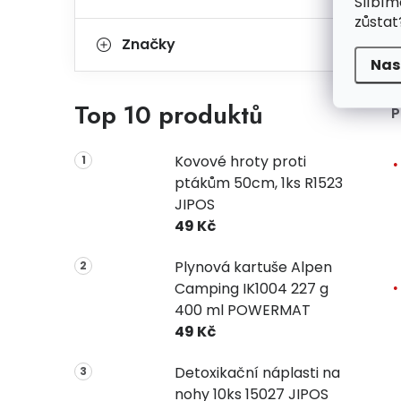
Slíbím
zůstat
Značky
Nas
Top 10 produktů
P
Kovové hroty proti
ptákům 50cm, 1ks R1523
JIPOS
49 Kč
Plynová kartuše Alpen
Camping IK1004 227 g
400 ml POWERMAT
49 Kč
Detoxikační náplasti na
nohy 10ks 15027 JIPOS