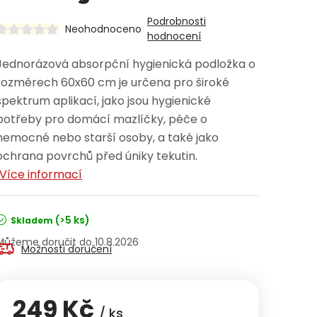
Podrobnosti
Neohodnoceno
hodnocení
Jednorázová absorpční hygienická podložka o
rozměrech 60x60 cm je určena pro široké
spektrum aplikací, jako jsou hygienické
potřeby pro domácí mazlíčky, péče o
nemocné nebo starší osoby, a také jako
ochrana povrchů před úniky tekutin.
Více informací
(>5 ks)
Skladem
10.8.2026
Možnosti doručení
249 Kč
/ ks