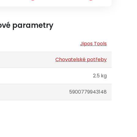
ové parametry
Jipos Tools
Chovatelské potřeby
2.5 kg
5900779943148