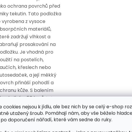
ako ochrana povrchů před
niky tekutin. Tato podložka
e vyrobena z vysoce
bsorpčních materiálů,
teré zadržují vlhkost a
abraňují prosakování na
odložku. Je vhodná pro
oužití na postelích,
aučích, křeslech nebo
utosedaček, a její měkký
ovrch přináší pohodlí a
chranu kůže. S balením
bsahujícím 50 kusů, tato
odložka poskytuje
e cookies nejsou k jídlu, ale bez nich by se celý e-shop ro
atně utažený šroub. Pomáhají nám, aby vše běželo hladce
polehlivou a hygienickou
 po doporučení nářadí, které vám sedne do ruky.
chranu pro vaše potřeby.