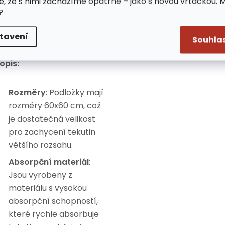
e, že s nimi zacházíme opatrně – jako s novou vrtačkou. 
?
tavení
Souhla
opis:
Rozměry
: Podložky mají
rozměry 60x60 cm, což
je dostatečná velikost
pro zachycení tekutin
většího rozsahu.
Absorpční materiál
:
Jsou vyrobeny z
materiálu s vysokou
absorpční schopností,
které rychle absorbuje