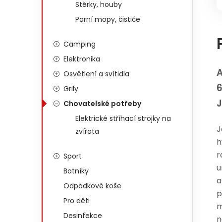
Stěrky, houby
Parní mopy, čističe
Camping
Elektronika
A
Osvětlení a svítidla
Grily
J
Chovatelské potřeby
Elektrické stříhací strojky na
J
zvířata
h
r
Sport
u
Botníky
a
Odpadkové koše
p
Pro děti
m
Desinfekce
n