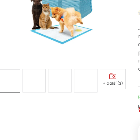
+ další (3)