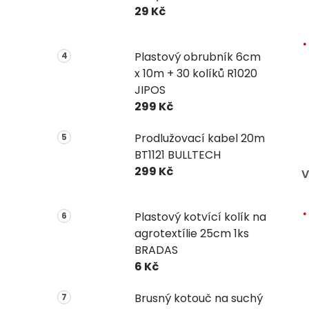
29 Kč
Plastový obrubník 6cm
x 10m + 30 kolíků R1020
JIPOS
299 Kč
Prodlužovací kabel 20m
BT1121 BULLTECH
299 Kč
V
Plastový kotvící kolík na
agrotextílie 25cm 1ks
BRADAS
6 Kč
Brusný kotouč na suchý