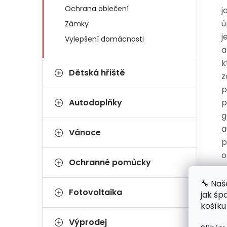
Ochrana oblečení
j
ú
Zámky
j
Vylepšení domácnosti
a
k
Dětská hřiště
z
p
Autodoplňky
p
g
a
Vánoce
p
o
Ochranné pomůcky
o
p
🔧 Naš
Fotovoltaika
jak šp
s
košíku
o
Výprodej