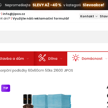
SLEVY AŽ -40 %
Slevoakce!
Nepromeškejte
v kategorii
?
|
info@jipos.cz
Kontakt
Stav
14 dní?
|
Využijte náš reklamační formulář
Stavba a dům
Dílna
Domácnost
sorpční podložky 60x60cm 50ks 21600 JIPOS
TIP