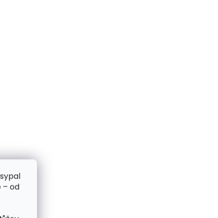
zsypal
 – od