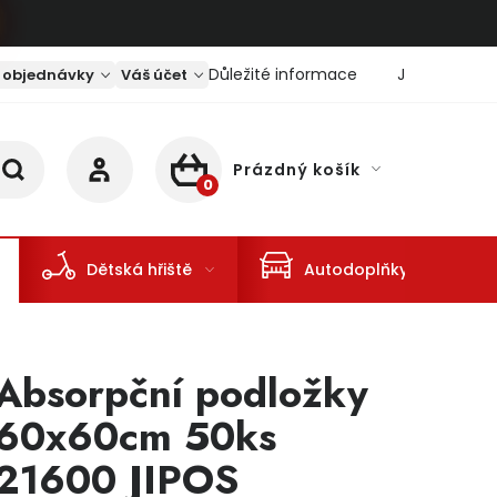
Důležité informace
Jaký je aktu
 objednávky
Váš účet
Prázdný košík
NÁKUPNÍ KOŠÍK
Dětská hřiště
Autodoplňky
Absorpční podložky
60x60cm 50ks
21600 JIPOS