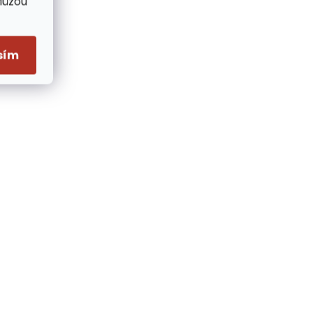
Můžou
sím