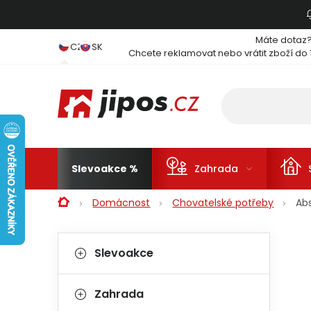
Přejít na obsah
Máte dotaz
CZ
SK
Chcete reklamovat nebo vrátit zboží do 
Slevoakce
Zahrada
Domů
Domácnost
Chovatelské potřeby
Ab
Postranní panel
Kategorie
Přeskočit kategorie
Slevoakce
Zahrada