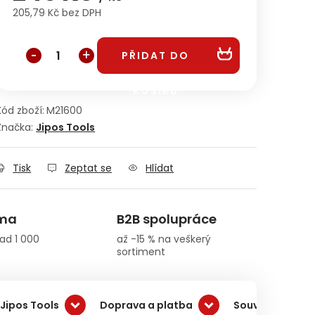
205,79 Kč bez DPH
Měrná cena:
PŘIDAT DO
KOŠÍKU
Kód zboží:
M21600
Značka:
Jipos Tools
Tisk
Zeptat se
Hlídat
rma
B2B spolupráce
ad 1 000
až -15 % na veškerý
sortiment
Jipos Tools
Doprava a platba
Související pro