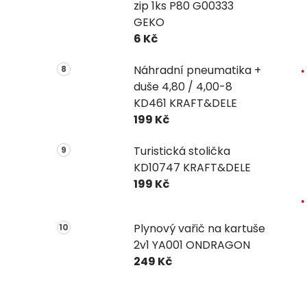
zip 1ks P80 G00333
GEKO
6 Kč
Náhradní pneumatika +
duše 4,80 / 4,00-8
KD461 KRAFT&DELE
199 Kč
Turistická stolička
KD10747 KRAFT&DELE
199 Kč
Plynový vařič na kartuše
2v1 YA001 ONDRAGON
249 Kč