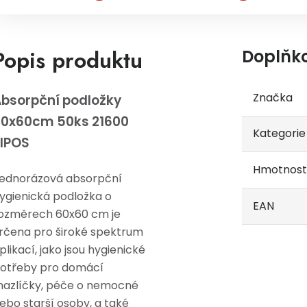
Popis produktu
Doplňk
Značka
bsorpční podložky
60x60cm 50ks 21600
Kategorie
IPOS
Hmotnost
ednorázová absorpční
ygienická podložka o
EAN
ozměrech 60x60 cm je
rčena pro široké spektrum
plikací, jako jsou hygienické
otřeby pro domácí
azlíčky, péče o nemocné
ebo starší osoby, a také