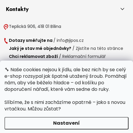
Kontakty
Teplická 906, 418 01 Bílina
Dotazy směřujte na
/
info@jipos.cz
Jaký je stav mé objednávky?
/
Zjistíte na této stránce
Chci reklamovat zboží
/
Reklamační formulář
Chci vrátit zboží do 14 dní
/
Formulář pro vrácení zboží
🔧 Naše cookies nejsou k jídlu, ale bez nich by se celý
e-shop rozsypal jak špatně utažený šroub. Pomáhají
Provozní doba
nám, aby vše běželo hladce – od košíku po
Po-Čt /
8:00 - 15:00
doporučení nářadí, které vám sedne do ruky.
Pá /
7:30 - 14:30
Slíbíme, že s nimi zacházíme opatrně – jako s novou
Polední přestávka /
11:00 - 11:30
vrtačkou. Můžou zůstat?
Nastavení
Copyright 2026
Jipos.cz
. Všechna práva vyhrazena.
Upravit nastavení