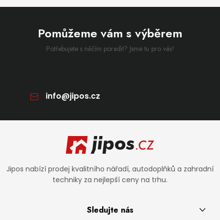
Pomůžeme vám s výběrem
Potřebujete s něčím poradit? Jsme tu pro vás!
info
@
jipos.cz
Zápatí
Jipos nabízí prodej kvalitního nářadí, autodoplňků a zahradní
techniky za nejlepší ceny na trhu.
Sledujte nás