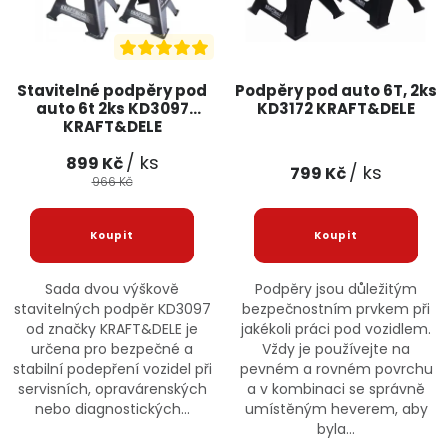
Stavitelné podpěry pod
Podpěry pod auto 6T, 2ks
auto 6t 2ks KD3097
KD3172 KRAFT&DELE
KRAFT&DELE
/ ks
899 Kč
/ ks
799 Kč
966 Kč
Sada dvou výškově
Podpěry jsou důležitým
stavitelných podpěr KD3097
bezpečnostním prvkem při
od značky KRAFT&DELE je
jakékoli práci pod vozidlem.
určena pro bezpečné a
Vždy je používejte na
stabilní podepření vozidel při
pevném a rovném povrchu
servisních, opravárenských
a v kombinaci se správně
nebo diagnostických...
umístěným heverem, aby
byla...