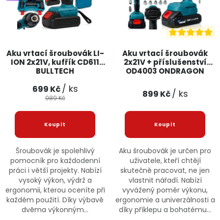
Aku vrtací šroubovák LI-
Aku vrtací šroubovák
ION 2x21V, kufřík CD611
2x21V + příslušenství
BULLTECH
OD4003 ONDRAGON
/ ks
699 Kč
/ ks
899 Kč
989 Kč
Šroubovák je spolehlivý
Aku šroubovák je určen pro
pomocník pro každodenní
uživatele, kteří chtějí
práci i větší projekty. Nabízí
skutečně pracovat, ne jen
vysoký výkon, výdrž a
vlastnit nářadí. Nabízí
ergonomii, kterou oceníte při
vyvážený poměr výkonu,
každém použití. Díky výbavě
ergonomie a univerzálnosti a
dvěma výkonným...
díky příklepu a bohatému...