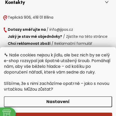
Kontakty
Teplická 906, 418 01 Bílina
Dotazy směřujte na
/
info@jipos.cz
Jaký je stav mé objednávky?
/
Zjistíte na této stránce
Chci reklamovat zboží
/
Reklamační formulář
Chci vrátit zboží do 14 dní
/
Formulář pro vrácení zboží
🔧 Naše cookies nejsou k jídlu, ale bez nich by se celý
e-shop rozsypal jak špatně utažený šroub. Pomáhají
Provozní doba
nám, aby vše běželo hladce – od košíku po
Po-Čt /
8:00 - 15:00
doporučení nářadí, které vám sedne do ruky.
Pá /
7:30 - 14:30
Slíbíme, že s nimi zacházíme opatrně – jako s novou
Polední přestávka /
11:00 - 11:30
vrtačkou. Můžou zůstat?
Nastavení
Copyright 2026
Jipos.cz
. Všechna práva vyhrazena.
Upravit nastavení
ně
cookies