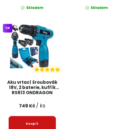
Skladem
Skladem
TIP
Aku vrtací šroubovák
18V, 2 baterie, kufřík
RS613 ONDRAGON
/ ks
749 Kč