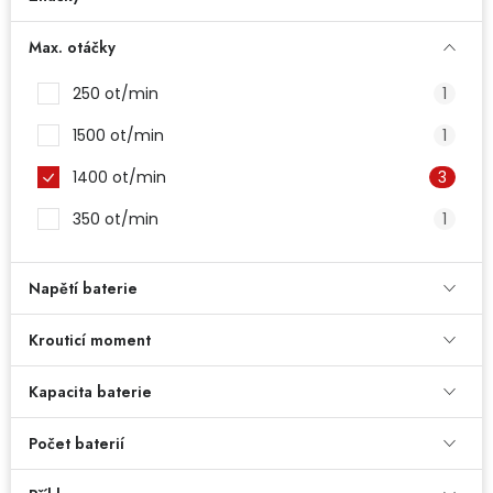
Dětská hřiště
Max. otáčky
Autodoplňky
250 ot/min
1
1500 ot/min
1
Vánoce
1400 ot/min
3
Ochranné pomůcky
350 ot/min
1
Fotovoltaika
Napětí baterie
Výprodej
Krouticí moment
Značky
Kapacita baterie
Počet baterií