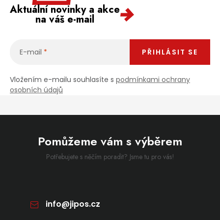
Aktuální novinky a akce
na váš e-mail
E-mail
PŘIHLÁSIT SE
Vložením e-mailu souhlasíte s
podmínkami ochrany
osobních údajů
Pomůžeme vám s výběrem
Potřebujete s něčím poradit? Jsme tu pro vás!
info
@
jipos.cz