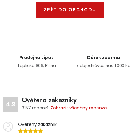
Dětská hřiště
ZPĚT DO OBCHODU
Autodoplňky
Vánoce
Prodejna Jipos
Dárek zdarma
Ochranné pomůcky
Teplická 906, Bílina
k objednávce nad 1 000 Kč
Fotovoltaika
Výprodej
Ověřeno zákazníky
4.9
3157
recenzí.
Zobrazit všechny recenze
Značky
Ověřený zákazník