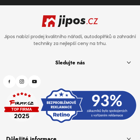
Zápatí
Jipos nabízí prodej kvalitního nářadí, autodoplňků a zahradní
techniky za nejlepší ceny na trhu.
Sledujte nás
Důležité informace