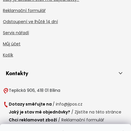
Reklamační formulář
Odstoupení ve lhůtě 14 dní
Servis nářadí
Můj účet
Košík
Kontakty
Teplická 906, 418 01 Bílina
Dotazy směřujte na
/
info@jipos.cz
Jaký je stav mé objednávky?
/
Zjistíte na této stránce
Chci reklamovat zboží
/
Reklamační formulář
Chci vrátit zboží do 14 dní
/
Formulář pro vrácení zboží