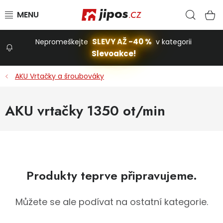
Přejít na obsah
Hled
N
SLEVY AŽ -40 %
Nepromeškejte
v kategorii
Slevoakce!
Slevoakce
AKU Vrtačky a šroubováky
Zahrada
AKU vrtačky 1350 ot/min
Stavba a dům
Dílna
Produkty teprve připravujeme.
Domácnost
Můžete se ale podívat na ostatní kategorie.