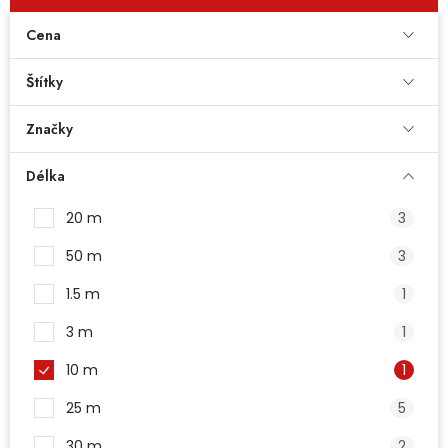
Dětská hřiště
Cena
Autodoplňky
Štítky
Značky
Vánoce
Délka
Ochranné pomůcky
20 m
3
Fotovoltaika
50 m
3
1.5 m
1
Výprodej
3 m
1
Značky
10 m
1
25 m
5
30 m
2