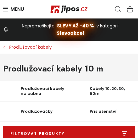
Přejít na obsah
Hled
N
SLEVY AŽ -40 %
Nepromeškejte
v kategorii
Slevoakce!
Slevoakce
Prodlužovací kabely
Zahrada
Prodlužovací kabely 10 m
Stavba a dům
Prodlužovací kabely
Kabely 10, 20, 30,
na bubnu
50m
Dílna
Prodlužovačky
Příslušenství
Domácnost
FILTROVAT PRODUKTY