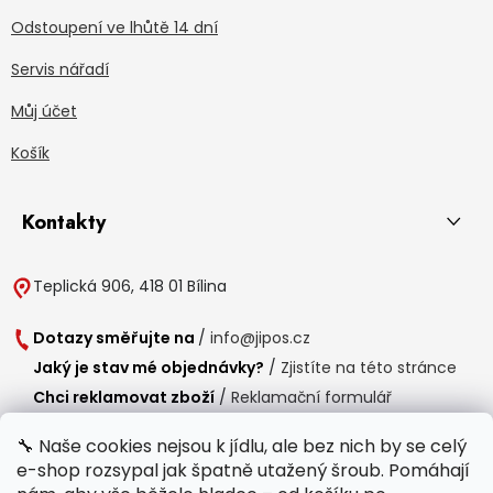
Odstoupení ve lhůtě 14 dní
Servis nářadí
Můj účet
Košík
Kontakty
Teplická 906, 418 01 Bílina
Dotazy směřujte na
/
info@jipos.cz
Jaký je stav mé objednávky?
/
Zjistíte na této stránce
Chci reklamovat zboží
/
Reklamační formulář
Chci vrátit zboží do 14 dní
/
Formulář pro vrácení zboží
🔧 Naše cookies nejsou k jídlu, ale bez nich by se celý
e-shop rozsypal jak špatně utažený šroub. Pomáhají
Provozní doba