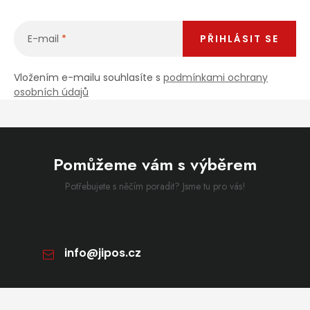
E-mail
PŘIHLÁSIT SE
Vložením e-mailu souhlasíte s
podmínkami ochrany
osobních údajů
Pomůžeme vám s výběrem
Potřebujete s něčím poradit? Jsme tu pro vás!
info
@
jipos.cz
Zápatí