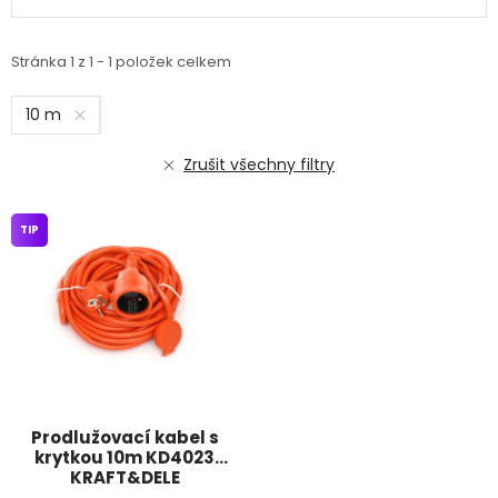
Stránka
1
z
1
-
1
položek celkem
10 m
Zrušit všechny filtry
TIP
Prodlužovací kabel s
krytkou 10m KD4023
KRAFT&DELE