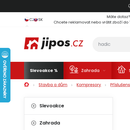
Přejít na obsah
Máte dotaz
CZ
SK
Chcete reklamovat nebo vrátit zboží do 
Slevoakce
Zahrada
Domů
Stavba a dům
Kompresory
Příslušen
Postranní panel
Kategorie
Přeskočit kategorie
Slevoakce
Zahrada