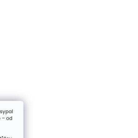
zsypal
 – od