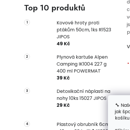
d
Top 10 produktů
c
v
Kovové hroty proti
j
ptákům 50cm, 1ks R1523
p
JIPOS
49 Kč
V
Plynová kartuše Alpen
Camping IK1004 227 g
400 ml POWERMAT
39 Kč
Detoxikační náplasti na
nohy 10ks 15027 JIPOS
🔧 Naš
29 Kč
jak šp
košíku
Plastový obrubník 6cm