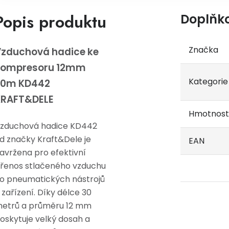
Popis produktu
Doplňk
Značka
zduchová hadice ke
kompresoru 12mm
Kategorie
30m KD442
KRAFT&DELE
Hmotnost
zduchová hadice KD442
d značky Kraft&Dele je
EAN
avržena pro efektivní
řenos stlačeného vzduchu
o pneumatických nástrojů
 zařízení. Díky délce 30
etrů a průměru 12 mm
oskytuje velký dosah a