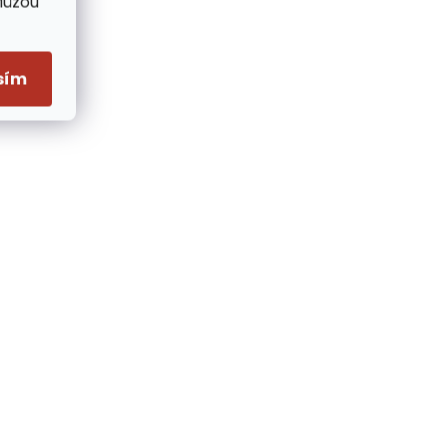
Můžou
sím