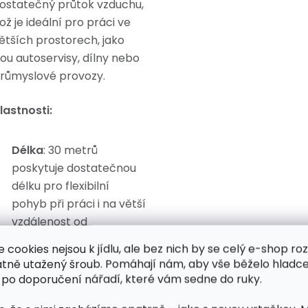
ostatečný průtok vzduchu,
ož je ideální pro práci ve
ětších prostorech, jako
sou autoservisy, dílny nebo
růmyslové provozy.
lastnosti:
Délka
: 30 metrů
poskytuje dostatečnou
délku pro flexibilní
pohyb při práci i na větší
vzdálenost od
kompresoru.
e cookies nejsou k jídlu, ale bez nich by se celý e-shop ro
Průměr
: 12 mm, což
atně utažený šroub. Pomáhají nám, aby vše běželo hladce
 po doporučení nářadí, které vám sedne do ruky.
zajišťuje silný průtok
vzduchu pro nástroje s