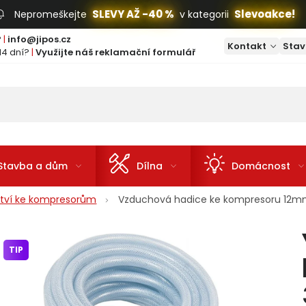
SLEVY AŽ -40 %
Slevoakce!
Nepromeškejte
v kategorii
?
|
info@jipos.cz
Kontakt
Stav
14 dní?
|
Využijte náš reklamační formulář
Stavba a dům
Dílna
Domácnost
ství ke kompresorům
Vzduchová hadice ke kompresoru 12
TIP