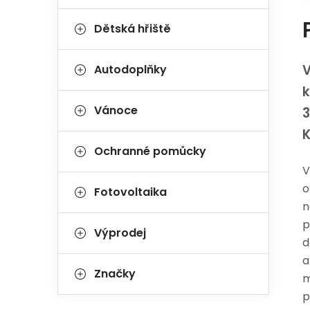
Dětská hřiště
V
Autodoplňky
Vánoce
Ochranné pomůcky
V
o
Fotovoltaika
n
p
Výprodej
d
a
Značky
m
p