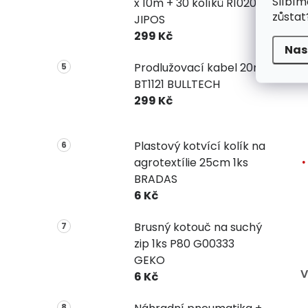
Slíbím
x 10m + 30 kolíků R1020
zůstat
JIPOS
299 Kč
Nas
Prodlužovací kabel 20m
BT1121 BULLTECH
299 Kč
Plastový kotvící kolík na
agrotextílie 25cm 1ks
BRADAS
6 Kč
Brusný kotouč na suchý
zip 1ks P80 G00333
GEKO
V
6 Kč