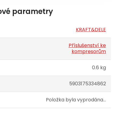
ové parametry
KRAFT&DELE
Příslušenství ke
kompresorům
0.6 kg
5903175334862
Položka byla vyprodána…