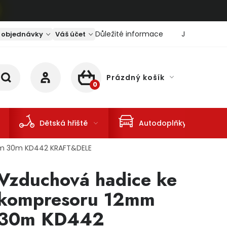
Důležité informace
Jaký je aktu
 objednávky
Váš účet
Prázdný košík
NÁKUPNÍ KOŠÍK
Dětská hřiště
Autodoplňky
mm 30m KD442 KRAFT&DELE
Vzduchová hadice ke
kompresoru 12mm
30m KD442