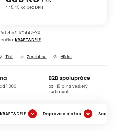
/ ks
445,45 Kč bez DPH
Měrná cena:
Kód zboží:
KD442-XX
Značka:
KRAFT&DELE
Tisk
Zeptat se
Hlídat
rma
B2B spolupráce
ad 1 000
až -15 % na veškerý
sortiment
 KRAFT&DELE
Doprava a platba
Související pro