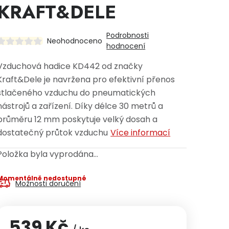
KRAFT&DELE
Podrobnosti
Neohodnoceno
hodnocení
Vzduchová hadice KD442 od značky
Kraft&Dele je navržena pro efektivní přenos
stlačeného vzduchu do pneumatických
nástrojů a zařízení. Díky délce 30 metrů a
průměru 12 mm poskytuje velký dosah a
dostatečný průtok vzduchu
Více informací
Položka byla vyprodána…
Momentálně nedostupné
Možnosti doručení
539 Kč