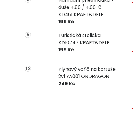
Náhradní pneumatika +
duše 4,80 / 4,00-8
KD461 KRAFT&DELE
199 Kč
Turistická stolička
KD10747 KRAFT&DELE
199 Kč
Plynový vařič na kartuše
2v1 YA001 ONDRAGON
249 Kč