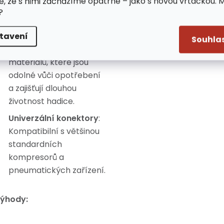
e, že s nimi zacházíme opatrně – jako s novou vrtačkou. 
vyšší spotřebou
?
vzduchu.
tavení
Odolný materiál
:
Souhla
Vyrobeno z kvalitních
materiálů, které jsou
odolné vůči opotřebení
a zajišťují dlouhou
životnost hadice.
Univerzální konektory
:
Kompatibilní s většinou
standardních
kompresorů a
pneumatických zařízení.
ýhody: