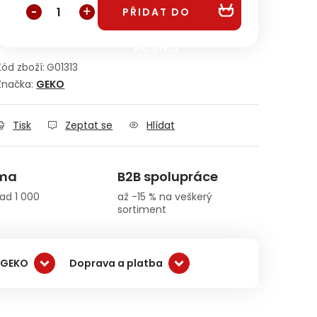
PŘIDAT DO
KOŠÍKU
Kód zboží:
G01313
Značka:
GEKO
Tisk
Zeptat se
Hlídat
rma
B2B spolupráce
ad 1 000
až -15 % na veškerý
sortiment
 GEKO
Doprava a platba