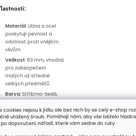
lastnosti:
Materiál
: Litina a ocel
poskytují pevnost a
odolnost proti vnějším
vlivům.
Velikost
: 63 mm, vhodná
pro zabezpečení
malých až středně
velkých předmětů.
Barva
: Stříbrno-šedá,
esteticky vhodná pro
různé typy prostředí.
e cookies nejsou k jídlu, ale bez nich by se celý e-shop ro
atně utažený šroub. Pomáhají nám, aby vše běželo hladce
Počet klíčů
: 3 klíče,
 po doporučení nářadí, které vám sedne do ruky.
které zajišťují snadný
přístup pro více