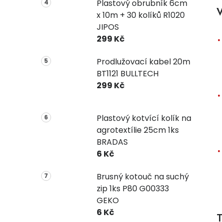
Plastový obrubník 6cm
V
x 10m + 30 kolíků R1020
JIPOS
299 Kč
Prodlužovací kabel 20m
BT1121 BULLTECH
299 Kč
Plastový kotvící kolík na
agrotextílie 25cm 1ks
BRADAS
6 Kč
Brusný kotouč na suchý
zip 1ks P80 G00333
GEKO
6 Kč
T