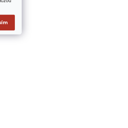
Můžou
sím