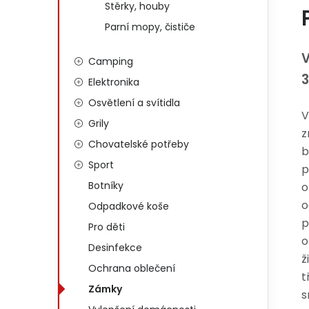
Stěrky, houby
Parní mopy, čističe
Camping
3
Elektronika
Osvětlení a svítidla
V
Grily
z
Chovatelské potřeby
b
Sport
p
Botníky
o
o
Odpadkové koše
p
Pro děti
o
Desinfekce
ž
Ochrana oblečení
t
Zámky
s