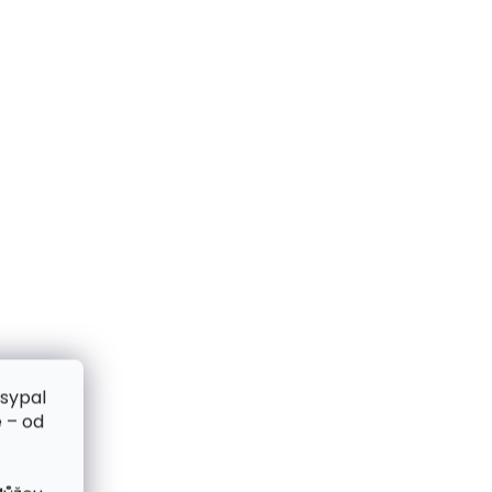
zsypal
 – od