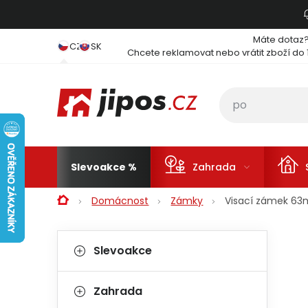
Přejít na obsah
Máte dotaz
CZ
SK
Chcete reklamovat nebo vrátit zboží do 
Slevoakce
Zahrada
Domů
Domácnost
Zámky
Visací zámek 63m
Postranní panel
Kategorie
Přeskočit kategorie
Slevoakce
Zahrada