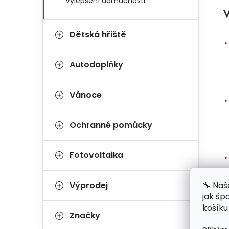
Vylepšení domácnosti
V
Dětská hřiště
Autodoplňky
Vánoce
Ochranné pomůcky
Fotovoltaika
🔧 Naš
Výprodej
jak šp
košíku
Značky