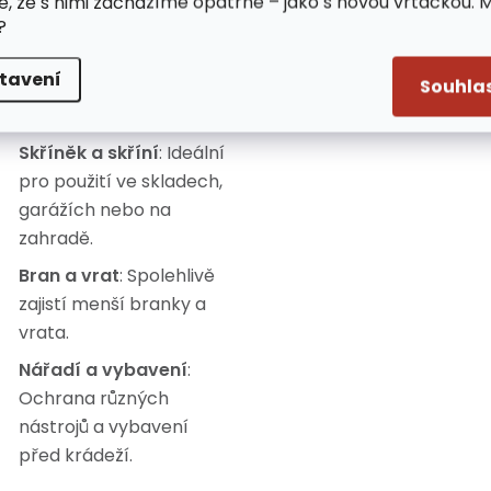
e, že s nimi zacházíme opatrně – jako s novou vrtačkou. 
?
uživatelů.
tavení
Souhla
oužití:
Skříněk a skříní
: Ideální
pro použití ve skladech,
garážích nebo na
zahradě.
Bran a vrat
: Spolehlivě
zajistí menší branky a
vrata.
Nářadí a vybavení
:
Ochrana různých
nástrojů a vybavení
před krádeží.