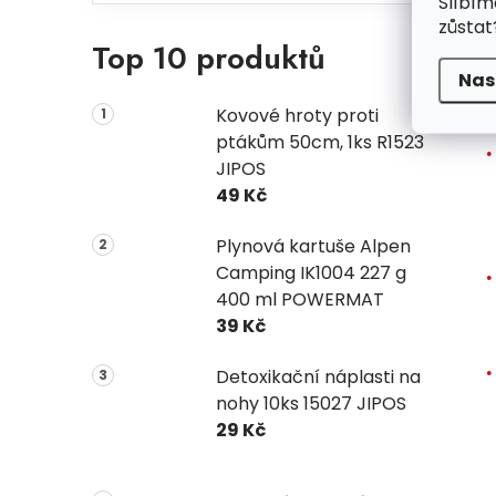
Slíbím
zůstat
Top 10 produktů
Nas
P
Kovové hroty proti
ptákům 50cm, 1ks R1523
JIPOS
49 Kč
Plynová kartuše Alpen
Camping IK1004 227 g
400 ml POWERMAT
39 Kč
Detoxikační náplasti na
nohy 10ks 15027 JIPOS
29 Kč