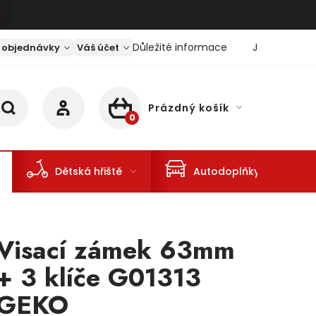
Důležité informace
Jaký je aktu
 objednávky
Váš účet
Prázdný košík
NÁKUPNÍ KOŠÍK
Dětská hřiště
Autodoplňky
Visací zámek 63mm
+ 3 klíče G01313
GEKO