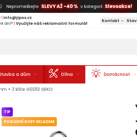
SLEVY AŽ -40 %
Slevoakce!
Nepromeškejte
v kategorii
?
|
info@jipos.cz
Kontakt
Stav
14 dní?
|
Využijte náš reklamační formulář
Stavba a dům
Dílna
Domácnost
m + 3 klíče G01313 GEKO
TIP
POSLEDNÍ KUSY SKLADEM