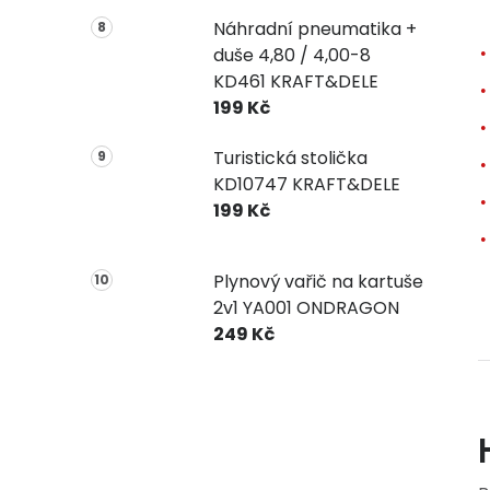
Náhradní pneumatika +
duše 4,80 / 4,00-8
KD461 KRAFT&DELE
199 Kč
Turistická stolička
KD10747 KRAFT&DELE
199 Kč
Plynový vařič na kartuše
2v1 YA001 ONDRAGON
249 Kč