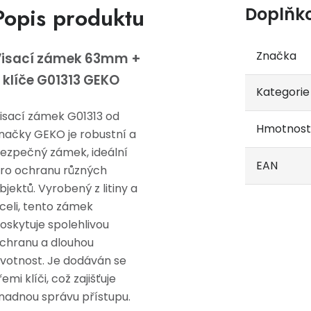
Popis produktu
Doplňk
Značka
Visací zámek 63mm +
 klíče G01313 GEKO
Kategorie
isací zámek G01313 od
Hmotnost
načky GEKO je robustní a
ezpečný zámek, ideální
EAN
ro ochranu různých
bjektů. Vyrobený z litiny a
celi, tento zámek
oskytuje spolehlivou
chranu a dlouhou
ivotnost. Je dodáván se
řemi klíči, což zajišťuje
nadnou správu přístupu.