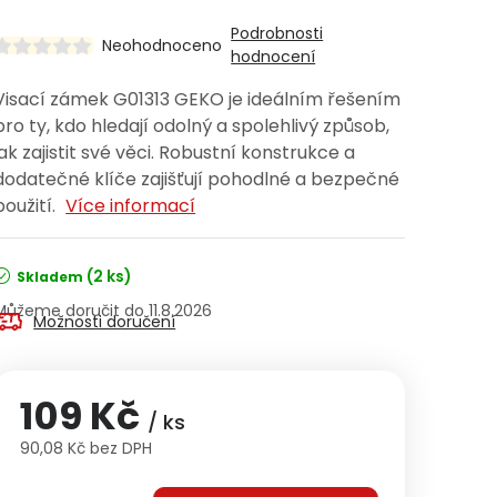
Podrobnosti
Neohodnoceno
hodnocení
Visací zámek G01313 GEKO je ideálním řešením
pro ty, kdo hledají odolný a spolehlivý způsob,
jak zajistit své věci. Robustní konstrukce a
dodatečné klíče zajišťují pohodlné a bezpečné
použití.
Více informací
(2 ks)
Skladem
11.8.2026
Možnosti doručení
109 Kč
/ ks
90,08 Kč bez DPH
Měrná cena: