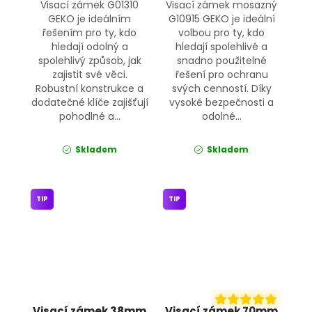
Visací zámek G01310
Visací zámek mosazný
GEKO je ideálním
G10915 GEKO je ideální
řešením pro ty, kdo
volbou pro ty, kdo
hledají odolný a
hledají spolehlivé a
spolehlivý způsob, jak
snadno použitelné
zajistit své věci.
řešení pro ochranu
Robustní konstrukce a
svých cenností. Díky
dodatečné klíče zajišťují
vysoké bezpečnosti a
pohodlné a...
odolné...
Skladem
Skladem
TIP
TIP
Visací zámek 38mm
Visací zámek 70mm