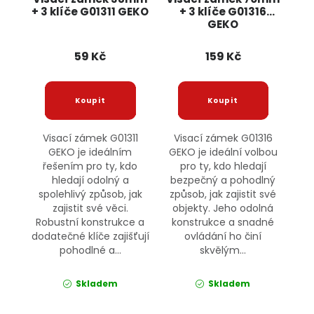
+ 3 klíče G01311 GEKO
+ 3 klíče G01316
GEKO
59 Kč
159 Kč
Visací zámek G01311
Visací zámek G01316
GEKO je ideálním
GEKO je ideální volbou
řešením pro ty, kdo
pro ty, kdo hledají
hledají odolný a
bezpečný a pohodlný
spolehlivý způsob, jak
způsob, jak zajistit své
zajistit své věci.
objekty. Jeho odolná
Robustní konstrukce a
konstrukce a snadné
dodatečné klíče zajišťují
ovládání ho činí
pohodlné a...
skvělým...
Skladem
Skladem