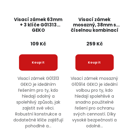
Visací zámek 63mm
Visací zámek
+ 3 klíče G01313
mosazný, 38mm s
GEKO
číselnou kombinací
G10914 GEKO
109 Kč
259 Kč
Visací zámek G01313
Visací zámek mosazný
GEKO je ideálním
G10914 GEKO je ideální
řešením pro ty, kdo
volbou pro ty, kdo
hledají odolný a
hledají spolehlivé a
spolehlivý způsob, jak
snadno použitelné
zajistit své věci.
řešení pro ochranu
Robustní konstrukce a
svých cenností. Díky
dodatečné klíče zajišťují
vysoké bezpečnosti a
pohodlné a...
odolné...