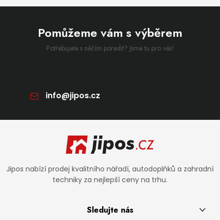
Pomůžeme vám s výběrem
Potřebujete s něčím poradit? Jsme tu pro vás!
info
@
jipos.cz
Zápatí
Jipos nabízí prodej kvalitního nářadí, autodoplňků a zahradní
techniky za nejlepší ceny na trhu.
Sledujte nás