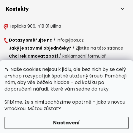
Kontakty
Teplická 906, 418 01 Bílina
Dotazy směřujte na
/
info@jipos.cz
Jaký je stav mé objednávky?
/
Zjistíte na této stránce
Chci reklamovat zboží
/
Reklamační formulář
Chci vrátit zboží do 14 dní
/
Formulář pro vrácení zboží
🔧 Naše cookies nejsou k jídlu, ale bez nich by se celý
e-shop rozsypal jak špatně utažený šroub. Pomáhají
Provozní doba
nám, aby vše běželo hladce – od košíku po
Po-Čt /
8:00 - 15:00
doporučení nářadí, které vám sedne do ruky.
Pá /
7:30 - 14:30
Slíbíme, že s nimi zacházíme opatrně – jako s novou
Polední přestávka /
11:00 - 11:30
vrtačkou. Můžou zůstat?
Nastavení
Copyright 2026
Jipos.cz
. Všechna práva vyhrazena.
Upravit nastavení