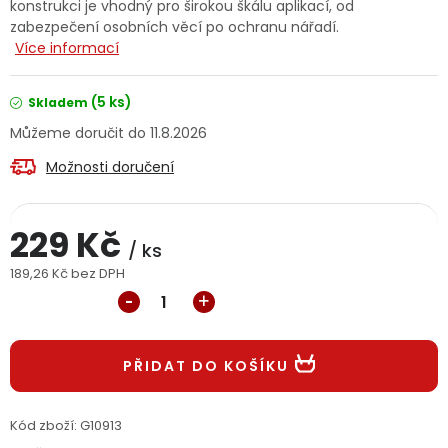
konstrukci je vhodný pro širokou škálu aplikací, od
Jaký je aktuální stav mé objednávky?
zabezpečení osobních věcí po ochranu nářadí.
Více informací
Velkoobchodní spolupráce (B2B)
Prodejna nářadí
(5 ks)
Skladem
Servis nářadí
Hodnocení obchodu
11.8.2026
Možnosti doručení
Doprava a platba
Váš zákaznický účet
Kontakt
229 Kč
PODPORA
/ ks
189,26 Kč bez DPH
Měrná cena:
Reklamační formulář
Odstoupení ve lhůtě 14 dní
Obchodní podmínky
Reklamační řád
PŘIDAT DO KOŠÍKU
Podmínky ochrany osobních údajů
Kód zboží:
G10913