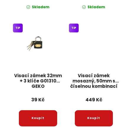
Skladem
Skladem
TIP
TIP
Visací zámek 32mm
Visací zámek
+ 3 klíče G01310
mosazný, 50mm s
GEKO
číselnou kombinací
G10915 GEKO
39 Kč
449 Kč