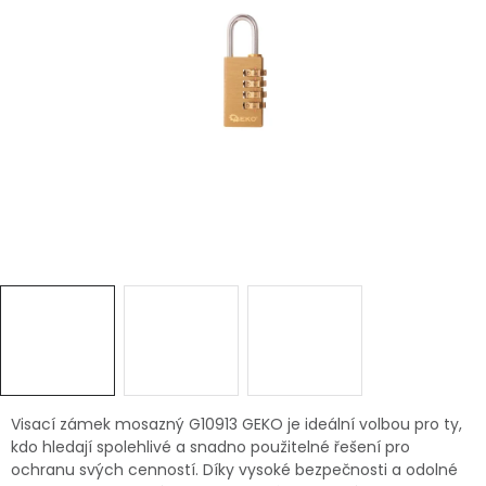
Dětská hřiště
Autodoplňky
Vánoce
Ochranné pomůcky
Fotovoltaika
Výprodej
Značky
Visací zámek mosazný G10913 GEKO je ideální volbou pro ty,
kdo hledají spolehlivé a snadno použitelné řešení pro
ochranu svých cenností. Díky vysoké bezpečnosti a odolné