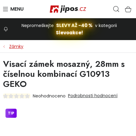
Přejít na obsah
Hled
N
SLEVY AŽ -40 %
Nepromeškejte
v kategorii
Slevoakce!
Slevoakce
Zámky
Zahrada
Visací zámek mosazný, 28mm s
číselnou kombinací G10913
Stavba a dům
GEKO
Podrobnosti hodnocení
Neohodnoceno
Dílna
TIP
Domácnost