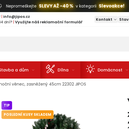
SLEVY AŽ -40 %
Slevoakce!
Nepromeškejte
v kategorii
?
|
info@jipos.cz
Kontakt
Stav
14 dní?
|
Využijte náš reklamační formulář
Stavba a dům
Dílna
Domácnost
noční věnec, zasněžený 45cm 22302 JIPOS
TIP
POSLEDNÍ KUSY SKLADEM