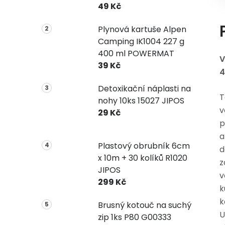
49 Kč
Plynová kartuše Alpen
Camping IK1004 227 g
400 ml POWERMAT
V
39 Kč
4
Detoxikační náplasti na
T
nohy 10ks 15027 JIPOS
v
29 Kč
p
a
Plastový obrubník 6cm
d
x 10m + 30 kolíků R1020
z
JIPOS
v
299 Kč
k
k
Brusný kotouč na suchý
U
zip 1ks P80 G00333