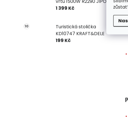
Slíbím
vrtu 1500W R2290 JIPOS
zůstat
1 399 Kč
Nas
Turistická stolička
KD10747 KRAFT&DELE
199 Kč
P