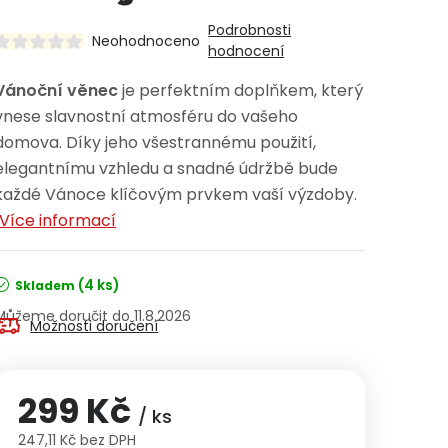
Podrobnosti
Neohodnoceno
hodnocení
Vánoční věnec
je perfektním doplňkem, který
vnese slavnostní atmosféru do vašeho
domova. Díky jeho všestrannému použití,
elegantnímu vzhledu a snadné údržbě bude
každé Vánoce klíčovým prvkem vaší výzdoby.
Více informací
(4 ks)
Skladem
11.8.2026
Možnosti doručení
299 Kč
/ ks
247,11 Kč bez DPH