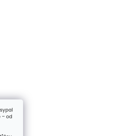
zsypal
 – od