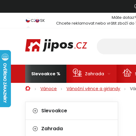
Přejít na obsah
Máte dotaz
CZ
SK
Chcete reklamovat nebo vrátit zboží do 
Slevoakce
Zahrada
Domů
Vánoce
Vánoční věnce a girlandy
Vá
Postranní panel
Kategorie
Přeskočit kategorie
Slevoakce
Zahrada