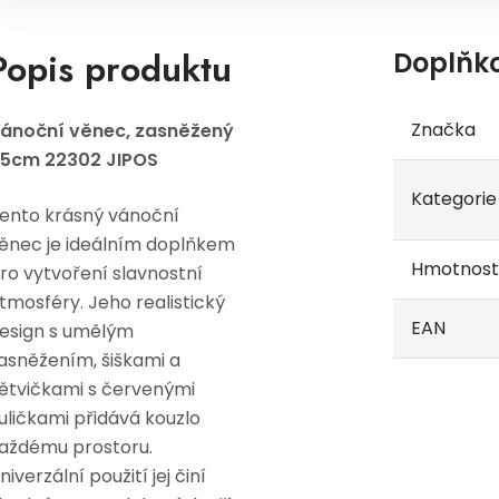
Popis produktu
Doplňk
Značka
ánoční věnec, zasněžený
5cm 22302 JIPOS
Kategorie
ento krásný vánoční
ěnec je ideálním doplňkem
Hmotnost
ro vytvoření slavnostní
tmosféry. Jeho realistický
EAN
esign s umělým
asněžením, šiškami a
ětvičkami s červenými
uličkami přidává kouzlo
aždému prostoru.
niverzální použití jej činí