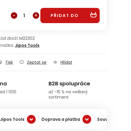
Měrná cena:
PŘIDAT DO
KOŠÍKU
Kód zboží:
M22302
Značka:
Jipos Tools
Tisk
Zeptat se
Hlídat
rma
B2B spolupráce
ad 1 000
až -15 % na veškerý
sortiment
Jipos Tools
Doprava a platba
Související pro