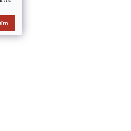
Můžou
sím