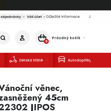
Důležité informace
Jaký je aktu
 objednávky
Váš účet
Prázdný košík
NÁKUPNÍ KOŠÍK
Dětská hřiště
Autodoplňky
Vánoční věnec,
zasněžený 45cm
22302 JIPOS