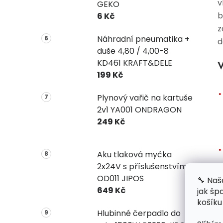
v
GEKO
b
6 Kč
z
Náhradní pneumatika +
d
duše 4,80 / 4,00-8
KD461 KRAFT&DELE
V
199 Kč
Plynový vařič na kartuše
2v1 YA001 ONDRAGON
249 Kč
Aku tlaková myčka
2x24V s příslušenstvím
OD011 JIPOS
🔧 Naš
649 Kč
jak šp
košíku
Hlubinné čerpadlo do