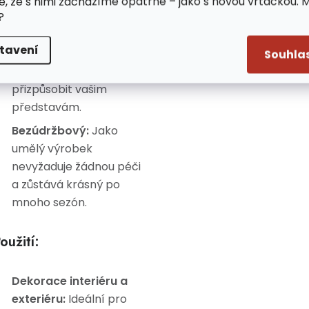
e, že s nimi zacházíme opatrně – jako s novou vrtačkou. 
červenými kuličkami.
?
Tvarovatelné větve:
tavení
Díky pružným větvím lze
Souhla
věnec snadno
přizpůsobit vašim
představám.
Bezúdržbový:
Jako
umělý výrobek
nevyžaduje žádnou péči
a zůstává krásný po
mnoho sezón.
oužití:
Dekorace interiéru a
exteriéru:
Ideální pro