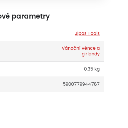
ové parametry
Jipos Tools
Vánoční věnce a
girlandy
0.35 kg
5900779944787