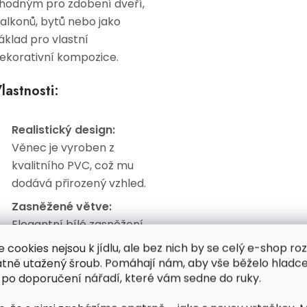
hodným pro zdobení dveří,
alkonů, bytů nebo jako
áklad pro vlastní
ekorativní kompozice.
lastnosti:
Realistický design:
Věnec je vyroben z
kvalitního PVC, což mu
dodává přirozený vzhled.
Zasněžené větve:
Elegantní bílé zasněžení
vytváří autentický zimní
e cookies nejsou k jídlu, ale bez nich by se celý e-shop ro
efekt.
atně utažený šroub. Pomáhají nám, aby vše běželo hladce
 po doporučení nářadí, které vám sedne do ruky.
Dekorace:
Obsahuje
umělé šišky a větvičky s