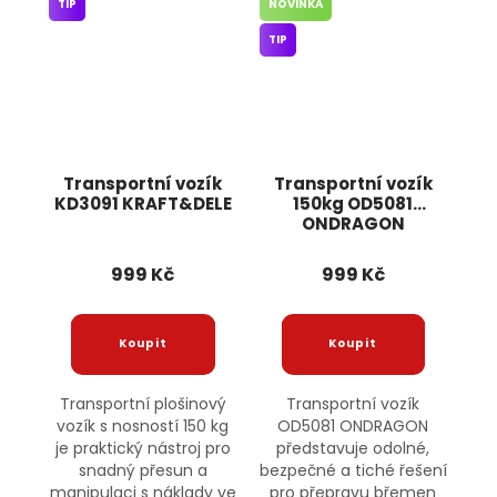
TIP
NOVINKA
TIP
Transportní vozík
Transportní vozík
KD3091 KRAFT&DELE
150kg OD5081
ONDRAGON
999 Kč
999 Kč
Transportní plošinový
Transportní vozík
vozík s nosností 150 kg
OD5081 ONDRAGON
je praktický nástroj pro
představuje odolné,
snadný přesun a
bezpečné a tiché řešení
manipulaci s náklady ve
pro přepravu břemen