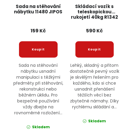
Sada na stěhování
Skládací vozík s
nábytku 11480 JIPOS
teleskopickou
rukojetí 40kg R1342
JIPOS
159 Kč
590 Kč
Sada na stěhování
Lehký, skladný a přitom
nábytku usnadní
dostatečně pevný vozík
manipulaci s těžkými
je skvělým řešením pro
předměty při stěhování,
každého, kdo si chce
rekonstrukci nebo
usnadnit přenášení
běžném úklidu. Pro
těžších věcí bez
bezpečné používání
zbytečné námahy. Díky
vždy dbejte na
rychlému skládání a...
rovnoměrné rozložení...
Skladem
Skladem