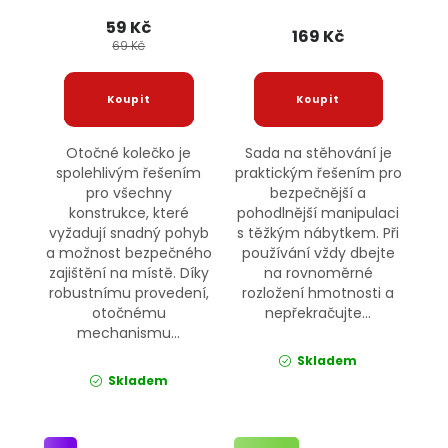
59 Kč
169 Kč
69 Kč
Otočné kolečko je
Sada na stěhování je
spolehlivým řešením
praktickým řešením pro
pro všechny
bezpečnější a
konstrukce, které
pohodlnější manipulaci
vyžadují snadný pohyb
s těžkým nábytkem. Při
a možnost bezpečného
používání vždy dbejte
zajištění na místě. Díky
na rovnoměrné
robustnímu provedení,
rozložení hmotnosti a
otočnému
nepřekračujte...
mechanismu...
Skladem
Skladem