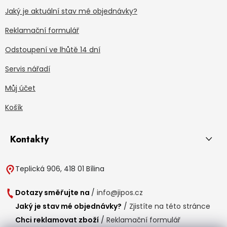
Jaký je aktuální stav mé objednávky?
Reklamační formulář
Odstoupení ve lhůtě 14 dní
Servis nářadí
Můj účet
Košík
Kontakty
Teplická 906, 418 01 Bílina
Dotazy směřujte na
/
info@jipos.cz
Jaký je stav mé objednávky?
/
Zjistíte na této stránce
Chci reklamovat zboží
/
Reklamační formulář