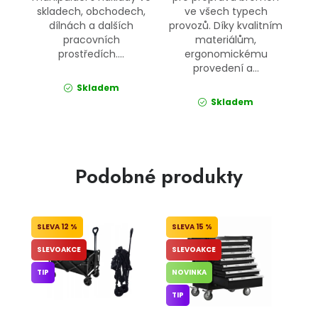
skladech, obchodech,
ve všech typech
dílnách a dalších
provozů. Díky kvalitním
pracovních
materiálům,
prostředích....
ergonomickému
provedení a...
Skladem
Skladem
Podobné produkty
12 %
15 %
SLEVOAKCE
SLEVOAKCE
TIP
NOVINKA
TIP