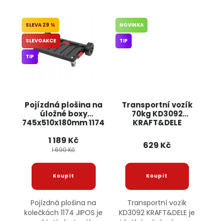
29 %
NOVINKA
SLEVOAKCE
TIP
TIP
Pojízdná plošina na
Transportní vozík
úložné boxy
70kg KD3092
745x510x180mm 1174
KRAFT&DELE
JIPOS
1 189 Kč
629 Kč
1 690 Kč
Pojízdná plošina na
Transportní vozík
kolečkách 1174 JIPOS je
KD3092 KRAFT&DELE je