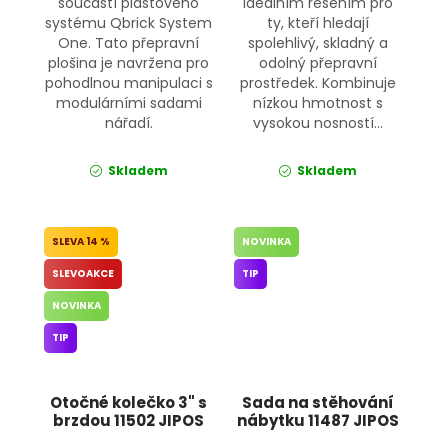
součástí plastového
ideálním řešením pro
systému Qbrick System
ty, kteří hledají
One. Tato přepravní
spolehlivý, skladný a
plošina je navržena pro
odolný přepravní
pohodlnou manipulaci s
prostředek. Kombinuje
modulárními sadami
nízkou hmotnost s
nářadí.
vysokou nosností...
Skladem
Skladem
14 %
NOVINKA
SLEVOAKCE
TIP
NOVINKA
TIP
Otočné kolečko 3" s
Sada na stěhování
brzdou 11502 JIPOS
nábytku 11487 JIPOS