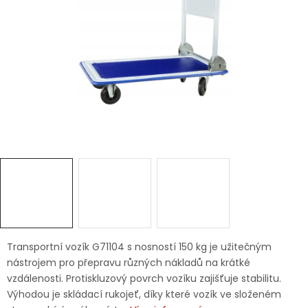
Dětská hřiště
Autodoplňky
Vánoce
Ochranné pomůcky
Fotovoltaika
Výprodej
Značky
Transportní vozík G71104 s nosností 150 kg je užitečným
nástrojem pro přepravu různých nákladů na krátké
vzdálenosti. Protiskluzový povrch vozíku zajišťuje stabilitu.
Výhodou je skládací rukojeť, díky které vozík ve složeném