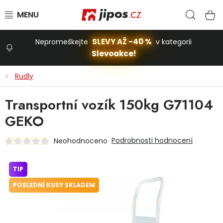
Přejít na obsah
Hled
N
SLEVY AŽ -40 %
Nepromeškejte
v kategorii
Slevoakce!
Slevoakce
Rudly
Zahrada
Transportní vozík 150kg G71104
GEKO
Stavba a dům
Podrobnosti hodnocení
Neohodnoceno
Dílna
TIP
POSLEDNÍ KUSY SKLADEM
Domácnost