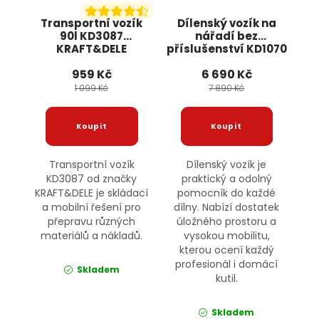
Transportní vozík
Dílenský vozík na
90l KD3087
nářadí bez
KRAFT&DELE
příslušenství KD1070
KRAFT&DELE
959 Kč
6 690 Kč
1 099 Kč
7 890 Kč
Transportní vozík
Dílenský vozík je
KD3087 od značky
praktický a odolný
KRAFT&DELE je skládací
pomocník do každé
a mobilní řešení pro
dílny. Nabízí dostatek
přepravu různých
úložného prostoru a
materiálů a nákladů.
vysokou mobilitu,
kterou ocení každý
profesionál i domácí
Skladem
kutil.
Skladem