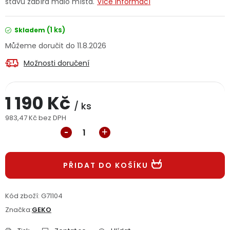
stavu zabírá málo místa.
Více informací
Jaký je aktuální stav mé objednávky?
(1 ks)
Skladem
Velkoobchodní spolupráce (B2B)
Prodejna nářadí
11.8.2026
Možnosti doručení
Servis nářadí
Hodnocení obchodu
Doprava a platba
Váš zákaznický účet
Kontakt
1 190 Kč
/ ks
983,47 Kč bez DPH
PODPORA
Měrná cena:
Reklamační formulář
Odstoupení ve lhůtě 14 dní
PŘIDAT DO KOŠÍKU
Obchodní podmínky
Reklamační řád
Kód zboží:
G71104
Podmínky ochrany osobních údajů
Značka:
GEKO