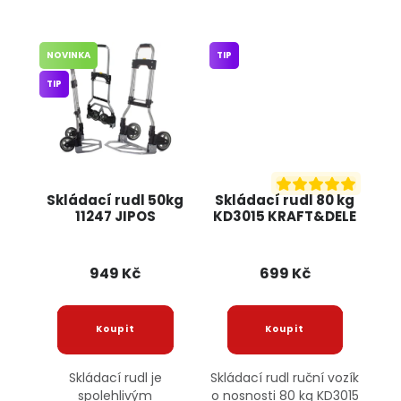
NOVINKA
TIP
TIP
Skládací rudl 50kg
Skládací rudl 80 kg
11247 JIPOS
KD3015 KRAFT&DELE
949 Kč
699 Kč
Skládací rudl je
Skládací rudl ruční vozík
spolehlivým
o nosnosti 80 kg KD3015