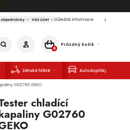
Důležité informace
Jaký je aktu
 objednávky
Váš účet
Prázdný košík
NÁKUPNÍ KOŠÍK
Dětská hřiště
Autodoplňky
kapaliny G02760 GEKO
Tester chladící
kapaliny G02760
GEKO