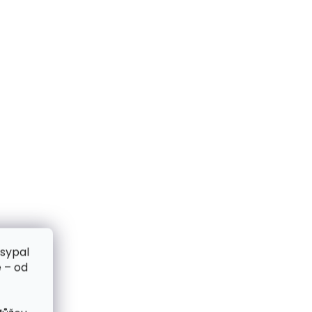
zsypal
 – od