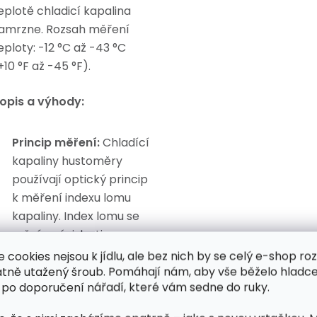
eplotě chladicí kapalina
amrzne. Rozsah měření
eploty: -12 °C až -43 °C
+10 °F až -45 °F).
opis a výhody:
Princip měření:
Chladící
kapaliny hustoměry
používají optický princip
k měření indexu lomu
kapaliny. Index lomu se
mění v závislosti na
koncentraci
e cookies nejsou k jídlu, ale bez nich by se celý e-shop ro
rozpuštěného chladiva v
atně utažený šroub. Pomáhají nám, aby vše běželo hladce
 po doporučení nářadí, které vám sedne do ruky.
kapalině.
Měřicí rozsah:
Rozsah