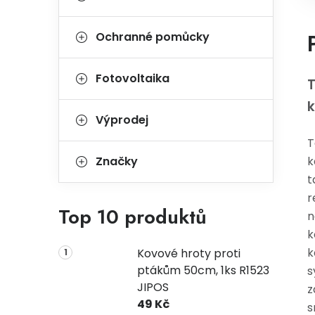
Ochranné pomůcky
Fotovoltaika
T
k
Výprodej
T
Značky
k
t
r
Top 10 produktů
n
k
k
Kovové hroty proti
ptákům 50cm, 1ks R1523
s
JIPOS
z
49 Kč
s