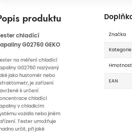
Popis produktu
Doplňk
Značka
ester chladící
apaliny G02760 GEKO
Kategorie
ester na měření chladící
Hmotnost
apaliny G02760 nazývaný
aké jako hustoměr nebo
EAN
efraktometr, je zařízení
avržené k určení
oncentrace chladící
apaliny v chladicím
ystému vozidla nebo jiném
ařízení.
Tester umožňuje
nadno určit, při jaké