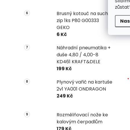
Slíbím
zůstat
Brusný kotouč na suchý
zip 1ks P80 G00333
Nas
GEKO
6 Kč
Náhradní pneumatika +
duše 4,80 / 4,00-8
KD461 KRAFT&DELE
199 Kč
Plynový vařič na kartuše
2v1 YA001 ONDRAGON
249 Kč
Rozmělňovací nože ke
kalovým čerpadlům
179 Kč