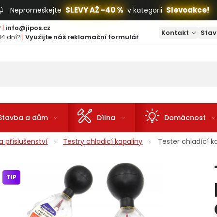
SLEVY AŽ -40 %
Slevoakce!
Nepromeškejte
v kategorii
?
|
info@jipos.cz
Kontakt
Stav
14 dní?
|
Využijte náš reklamační formulář
Stavba a dům
Dílna
Domácnost
 příslušenství
Testry chladicí kapaliny
Tester chladící 
TIP