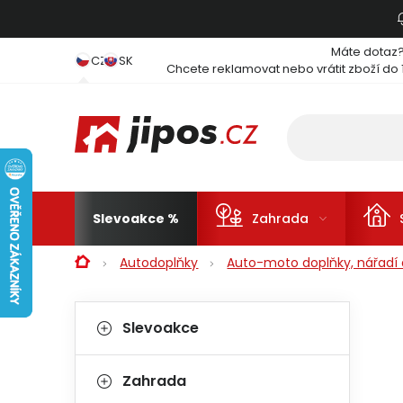
Přejít na obsah
Máte dotaz
CZ
SK
Chcete reklamovat nebo vrátit zboží do 
Slevoakce
Zahrada
Domů
Autodoplňky
Auto-moto doplňky, nářadí a
Postranní panel
Kategorie
Přeskočit kategorie
Slevoakce
Zahrada