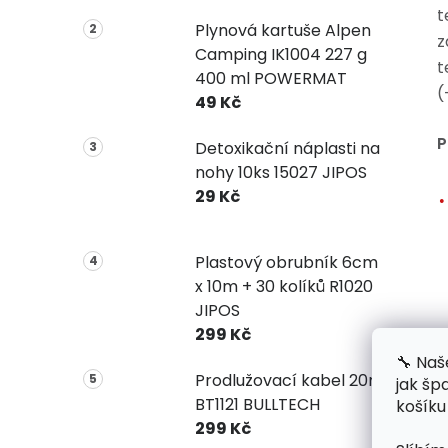
t
Plynová kartuše Alpen
z
Camping IK1004 227 g
t
400 ml POWERMAT
(
49 Kč
P
Detoxikační náplasti na
nohy 10ks 15027 JIPOS
29 Kč
Plastový obrubník 6cm
x 10m + 30 kolíků R1020
JIPOS
299 Kč
🔧 Naš
Prodlužovací kabel 20m
jak šp
BT1121 BULLTECH
košíku
299 Kč