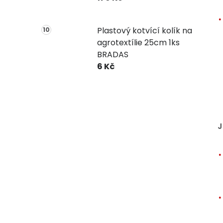
Plastový kotvící kolík na
agrotextílie 25cm 1ks
BRADAS
6 Kč
J