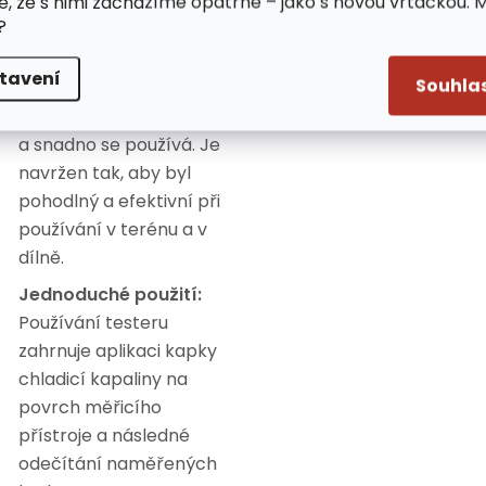
e, že s nimi zacházíme opatrně – jako s novou vrtačkou. 
měření teploty: -12 °C až
?
-43 °C (+10 °F až -45 °F).
tavení
Souhla
Kompaktní design:
Tester je malý, přenosný
a snadno se používá. Je
navržen tak, aby byl
pohodlný a efektivní při
používání v terénu a v
dílně.
Jednoduché použití:
Používání testeru
zahrnuje aplikaci kapky
chladicí kapaliny na
povrch měřicího
přístroje a následné
odečítání naměřených