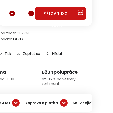
Měrná cena:
PŘIDAT DO
KOŠÍKU
Kód zboží:
G02760
Značka:
GEKO
Tisk
Zeptat se
Hlídat
rma
B2B spolupráce
ad 1 000
až -15 % na veškerý
sortiment
 GEKO
Doprava a platba
Související produkty