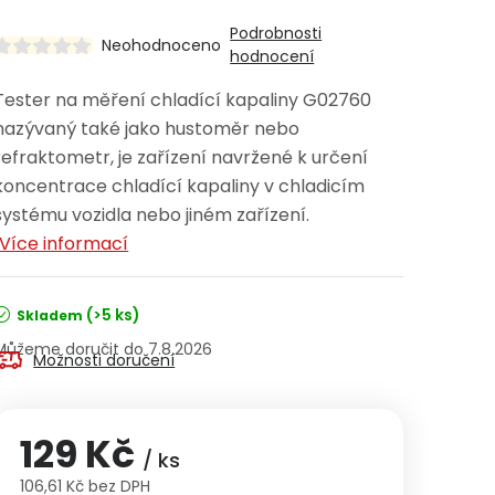
Podrobnosti
Neohodnoceno
hodnocení
Tester na měření chladící kapaliny G02760
nazývaný také jako hustoměr nebo
refraktometr, je zařízení navržené k určení
koncentrace chladící kapaliny v chladicím
systému vozidla nebo jiném zařízení.
Více informací
(>5 ks)
Skladem
7.8.2026
Možnosti doručení
129 Kč
/ ks
106,61 Kč bez DPH