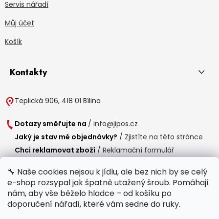
Servis nářadí
Můj účet
Košík
Kontakty
Teplická 906, 418 01 Bílina
Dotazy směřujte na
/
info@jipos.cz
Jaký je stav mé objednávky?
/
Zjistíte na této stránce
Chci reklamovat zboží
/
Reklamační formulář
Chci vrátit zboží do 14 dní
/
Formulář pro vrácení zboží
🔧 Naše cookies nejsou k jídlu, ale bez nich by se celý
e-shop rozsypal jak špatně utažený šroub. Pomáhají
Provozní doba
nám, aby vše běželo hladce – od košíku po
Po-Čt /
8:00 - 15:00
doporučení nářadí, které vám sedne do ruky.
Pá /
7:30 - 14:30