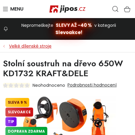
Přejít na obsah
Hled
N
SLEVY AŽ -40 %
Nepromeškejte
v kategorii
Slevoakce!
Slevoakce
Velké dílenské stroje
Zahrada
Stolní soustruh na dřevo 650W
KD1732 KRAFT&DELE
Stavba a dům
Podrobnosti hodnocení
Neohodnoceno
Dílna
9 %
SLEVOAKCE
Domácnost
TIP
DOPRAVA ZDARMA