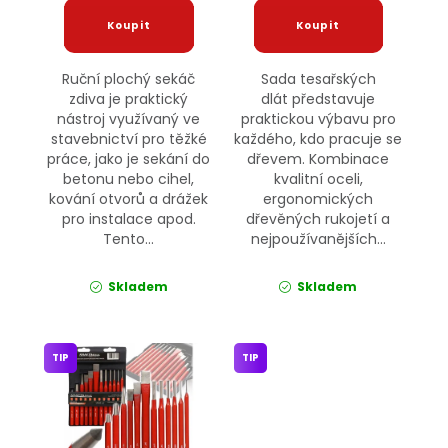
Ruční plochý sekáč
Sada tesařských
zdiva je praktický
dlát představuje
nástroj využívaný ve
praktickou výbavu pro
stavebnictví pro těžké
každého, kdo pracuje se
práce, jako je sekání do
dřevem. Kombinace
betonu nebo cihel,
kvalitní oceli,
kování otvorů a drážek
ergonomických
pro instalace apod.
dřevěných rukojetí a
Tento...
nejpoužívanějších...
Skladem
Skladem
TIP
TIP