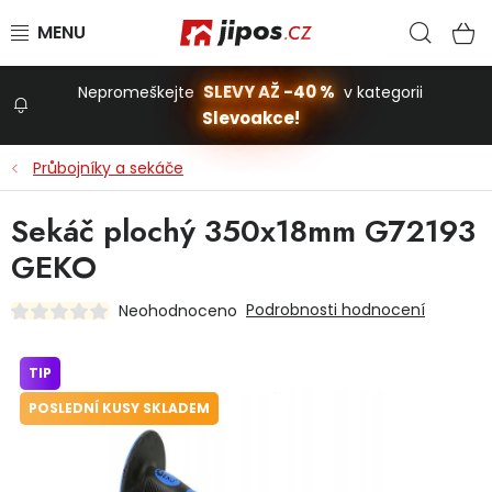
Přejít na obsah
Hled
N
SLEVY AŽ -40 %
Nepromeškejte
v kategorii
Slevoakce!
Slevoakce
Průbojníky a sekáče
Zahrada
Sekáč plochý 350x18mm G72193
GEKO
Stavba a dům
Podrobnosti hodnocení
Neohodnoceno
Dílna
TIP
POSLEDNÍ KUSY SKLADEM
Domácnost