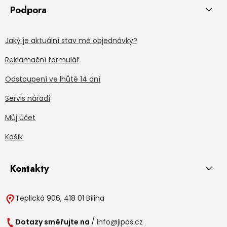
Podpora
Jaký je aktuální stav mé objednávky?
Reklamační formulář
Odstoupení ve lhůtě 14 dní
Servis nářadí
Můj účet
Košík
Kontakty
Teplická 906, 418 01 Bílina
Dotazy směřujte na
/
info@jipos.cz