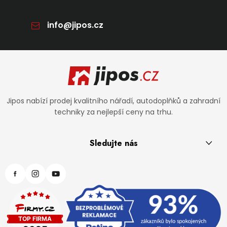
info
@
jipos.cz
Zápatí
Jipos nabízí prodej kvalitního nářadí, autodoplňků a zahradní
techniky za nejlepší ceny na trhu.
Sledujte nás