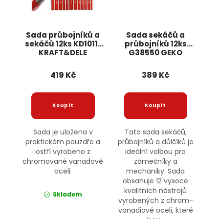
Sada průbojníků a
Sada sekáčů a
sekáčů 12ks KD10111
průbojníků 12ks
KRAFT&DELE
G38550 GEKO
419 Kč
389 Kč
Sada je uložena v
Tato sada sekáčů,
praktickém pouzdře a
průbojníků a důlčíků je
ostří vyrobeno z
ideální volbou pro
chromované vanadové
zámečníky a
oceli.
mechaniky. Sada
obsahuje 12 vysoce
kvalitních nástrojů
Skladem
vyrobených z chrom-
vanadiové oceli, které