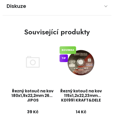
Diskuze
Související produkty
NOVINKA
TIP
Řezný kotouč na kov
Řezný kotouč na kov
180x1,9x22,2mm 2697
115x1,2x22,23mm
JIPOS
KD1991 KRAFT&DELE
39 Kč
14 Kč