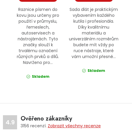
Raznice písmen do
Sada dlát je praktickým
kovu jsou určeny pro
vybavením každého
použití v průmyslu,
kutila i profesionála.
řemeslech,
Díky kvalitnímu
autoservisech a
materiálu a
nástrojárnách. Tyto
univerzálním rozměrům
značky slouží k
budete mít vždy po
trvalému označení
ruce nástroje, které
různých prvků a dílů.
vám umožní přesné...
Navrženo pro...
Skladem
Skladem
Ověřeno zákazníky
4.9
3156
recenzí.
Zobrazit všechny recenze