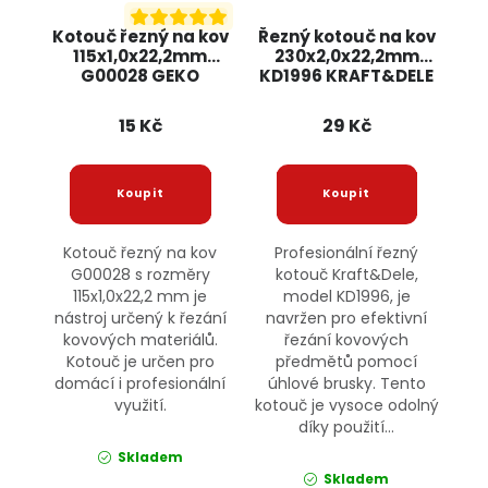
Kotouč řezný na kov
Řezný kotouč na kov
115x1,0x22,2mm
230x2,0x22,2mm
G00028 GEKO
KD1996 KRAFT&DELE
15 Kč
29 Kč
Kotouč řezný na kov
Profesionální řezný
G00028 s rozměry
kotouč Kraft&Dele,
115x1,0x22,2 mm je
model KD1996, je
nástroj určený k řezání
navržen pro efektivní
kovových materiálů.
řezání kovových
Kotouč je určen pro
předmětů pomocí
domácí i profesionální
úhlové brusky. Tento
využití.
kotouč je vysoce odolný
díky použití...
Skladem
Skladem