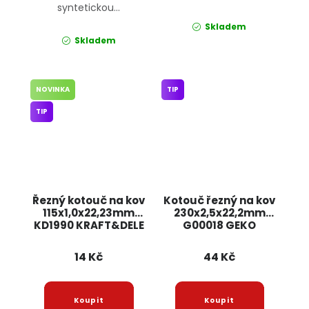
syntetickou...
Skladem
Skladem
NOVINKA
TIP
TIP
Řezný kotouč na kov
Kotouč řezný na kov
115x1,0x22,23mm
230x2,5x22,2mm
KD1990 KRAFT&DELE
G00018 GEKO
14 Kč
44 Kč