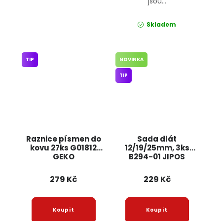
jsou...
Skladem
TIP
NOVINKA
TIP
Raznice písmen do
Sada dlát
kovu 27ks G01812
12/19/25mm, 3ks
GEKO
B294-01 JIPOS
279 Kč
229 Kč