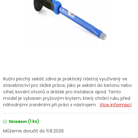
Dětská hřiště
Autodoplňky
Vánoce
Ochranné pomůcky
Fotovoltaika
Ruční plochý sekáč zdiva je praktický nástroj využívaný ve
stavebnictví pro těžké práce, jako je sekání do betonu nebo
Výprodej
cihel, kování otvorů a drážek pro instalace apod. Tento
model je vybaven pryžovým krytem, který chrání ruku před
náhodnými zraněními při práci s nástrojem.
Více informací
Značky
(1 ks)
Skladem
11.8.2026