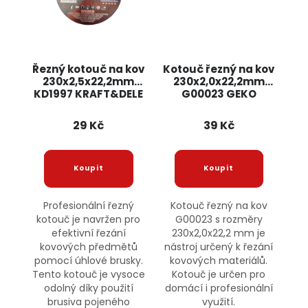
Řezný kotouč na kov
Kotouč řezný na kov
230x2,5x22,2mm
230x2,0x22,2mm
KD1997 KRAFT&DELE
G00023 GEKO
29 Kč
39 Kč
Profesionální řezný
Kotouč řezný na kov
kotouč je navržen pro
G00023 s rozměry
efektivní řezání
230x2,0x22,2 mm je
kovových předmětů
nástroj určený k řezání
pomocí úhlové brusky.
kovových materiálů.
Tento kotouč je vysoce
Kotouč je určen pro
odolný díky použití
domácí i profesionální
brusiva pojeného
využití.