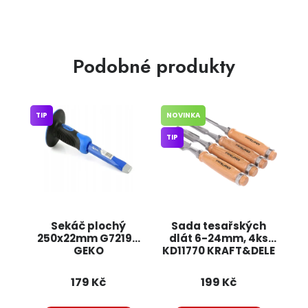
Podobné produkty
TIP
NOVINKA
TIP
Sekáč plochý
Sada tesařských
250x22mm G72194
dlát 6-24mm, 4ks
GEKO
KD11770 KRAFT&DELE
179 Kč
199 Kč