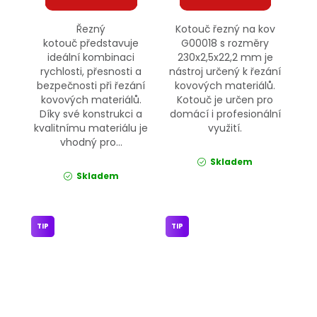
Řezný
Kotouč řezný na kov
kotouč představuje
G00018 s rozměry
ideální kombinaci
230x2,5x22,2 mm je
rychlosti, přesnosti a
nástroj určený k řezání
bezpečnosti při řezání
kovových materiálů.
kovových materiálů.
Kotouč je určen pro
Díky své konstrukci a
domácí i profesionální
kvalitnímu materiálu je
využití.
vhodný pro...
Skladem
Skladem
TIP
TIP