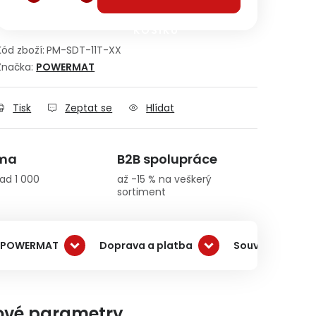
KOŠÍKU
Kód zboží:
PM-SDT-11T-XX
Značka:
POWERMAT
Tisk
Zeptat se
Hlídat
rma
B2B spolupráce
ad 1 000
až -15 % na veškerý
sortiment
 POWERMAT
Doprava a platba
Související pro
ové parametry