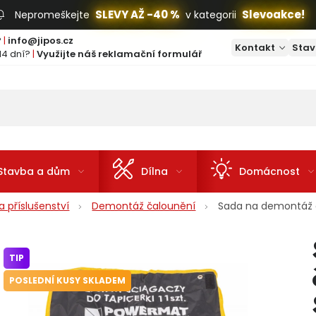
SLEVY AŽ -40 %
Slevoakce!
Nepromeškejte
v kategorii
?
|
info@jipos.cz
Kontakt
Stav
14 dní?
|
Využijte náš reklamační formulář
Stavba a dům
Dílna
Domácnost
 příslušenství
Demontáž čalounění
Sada na demontáž 
TIP
POSLEDNÍ KUSY SKLADEM