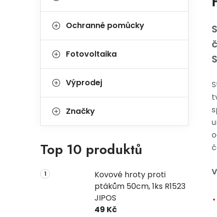
Ochranné pomůcky
č
Fotovoltaika
Výprodej
S
t
s
Značky
u
o
Top 10 produktů
č
V
Kovové hroty proti
ptákům 50cm, 1ks R1523
JIPOS
49 Kč