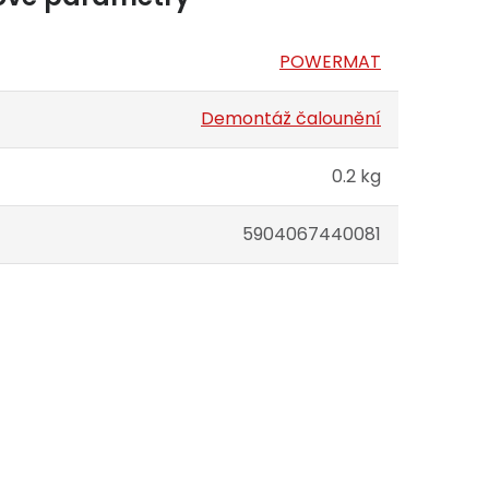
POWERMAT
Demontáž čalounění
0.2 kg
5904067440081