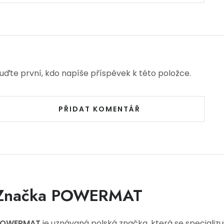
uďte první, kdo napíše příspěvek k této položce.
PŘIDAT KOMENTÁŘ
Značka POWERMAT
POWERMAT
je uznávaná polská značka, která se specializu