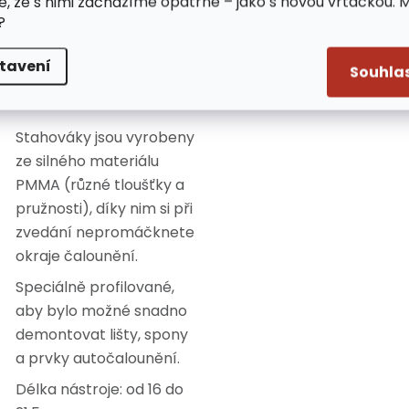
e, že s nimi zacházíme opatrně – jako s novou vrtačkou. 
karosářských a
?
lakýrnických službách.
tavení
Souhla
ýhody:
Stahováky jsou vyrobeny
ze silného materiálu
PMMA (různé tloušťky a
pružnosti), díky nim si při
zvedání nepromáčknete
okraje čalounění.
Speciálně profilované,
aby bylo možné snadno
demontovat lišty, spony
a prvky autočalounění.
Délka nástroje: od 16 do