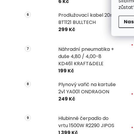
Slíbím
6 Kč
zůstat
Prodlužovací kabel 20m
Nas
BT1121 BULLTECH
V
299 Kč
Náhradní pneumatika +
duše 4,80 / 4,00-8
KD461 KRAFT&DELE
199 Kč
Plynový vařič na kartuše
2v1 YA001 ONDRAGON
249 Kč
Hlubinné čerpadlo do
vrtu 1500W R2290 JIPOS
1 399 Kč