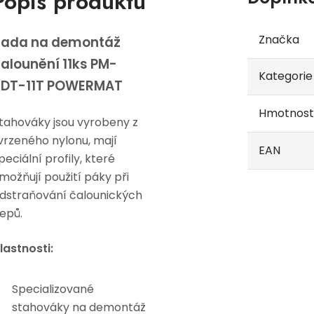
Popis produktu
Značka
Sada na demontáž
alounění 11ks PM-
Kategorie
SDT-11T POWERMAT
Hmotnost
tahováky jsou vyrobeny z
vrzeného nylonu, mají
EAN
peciální profily, které
možňují použití páky při
dstraňování čalounických
epů.
lastnosti:
Specializované
stahováky na demontáž