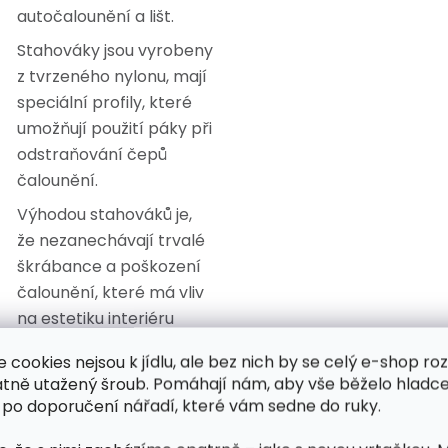
autočalounění a lišt.
Stahováky jsou vyrobeny
z tvrzeného nylonu, mají
speciální profily, které
umožňují použití páky při
odstraňování čepů
čalounění.
Výhodou stahováků je,
že nezanechávají trvalé
škrábance a poškození
čalounění, které má vliv
na estetiku interiéru
vozu.
e cookies nejsou k jídlu, ale bez nich by se celý e-shop ro
Sada je doporučena pro
atně utažený šroub. Pomáhají nám, aby vše běželo hladce
práci v auto -
 po doporučení nářadí, které vám sedne do ruky.
čalounictví,