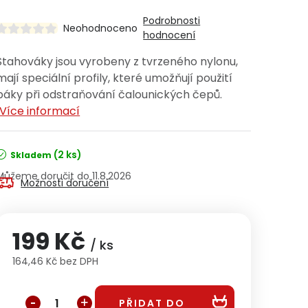
Podrobnosti
Neohodnoceno
hodnocení
Stahováky jsou vyrobeny z tvrzeného nylonu,
mají speciální profily, které umožňují použití
páky při odstraňování čalounických čepů.
Více informací
(2 ks)
Skladem
11.8.2026
Možnosti doručení
199 Kč
/ ks
164,46 Kč bez DPH
Měrná cena:
PŘIDAT DO