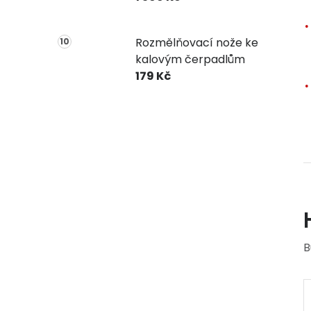
Rozmělňovací nože ke
kalovým čerpadlům
179 Kč
B