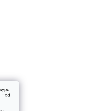
zsypal
 – od