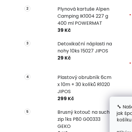
Plynová kartuše Alpen
Camping IK1004 227 g
400 ml POWERMAT
39 Kč
Detoxikační náplasti na
nohy 10ks 15027 JIPOS
29 Kč
Plastový obrubník 6cm
x 10m + 30 kolíků R1020
JIPOS
299 Kč
🔧 Naš
Brusný kotouč na suchý
jak šp
zip 1ks P80 G00333
košíku
GEKO