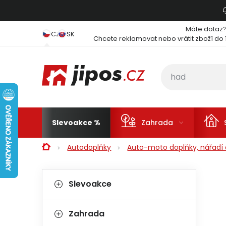
Přejít na obsah
Máte dotaz
CZ
SK
Chcete reklamovat nebo vrátit zboží do 
Slevoakce
Zahrada
Domů
Autodoplňky
Auto-moto doplňky, nářadí a
Postranní panel
Kategorie
Přeskočit kategorie
Slevoakce
Zahrada