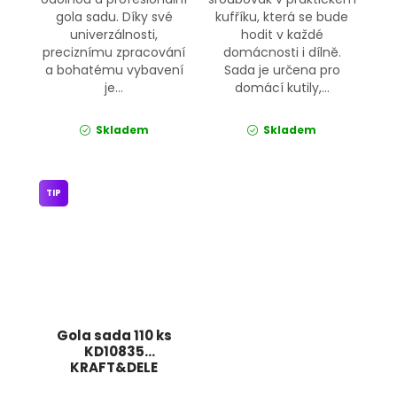
gola sadu. Díky své
kufříku, která se bude
univerzálnosti,
hodit v každé
preciznímu zpracování
domácnosti i dílně.
a bohatému vybavení
Sada je určena pro
je...
domácí kutily,...
Skladem
Skladem
TIP
Gola sada 110 ks
KD10835
KRAFT&DELE