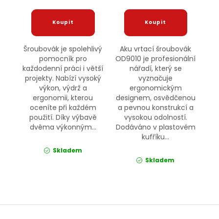
Šroubovák je spolehlivý
Aku vrtací šroubovák
pomocník pro
OD9010 je profesionální
každodenní práci i větší
nářadí, který se
projekty. Nabízí vysoký
vyznačuje
výkon, výdrž a
ergonomickým
ergonomii, kterou
designem, osvědčenou
oceníte při každém
a pevnou konstrukcí a
použití. Díky výbavě
vysokou odolností.
dvěma výkonným...
Dodáváno v plastovém
kufříku...
Skladem
Skladem