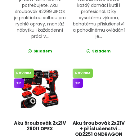
potřebujete. Aku
každý domácí kutil i
šroubovák R2299 JIPOS
profesionál. Díky
je praktickou volbou pro
vysokému výkonu,
rychlé opravy, montáž
bohatému příslušenství
nábytku i každodenní
a pohodlnému ovládání
práci v...
je...
Skladem
Skladem
NOVINKA
NOVINKA
TIP
TIP
Aku šroubovák 2x21V
Aku šroubovák 2x21V
28011 OPEX
+ příslušenství
OD2251 ONDRAGON