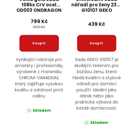
108ks CrV ocel
nářadí pro ženy 23ks
OD003 ONDRAGON
G10107 GEKO
799 Kč
439 Kč
990 Kč
Vynikající nástroje pro
Sada GEKO G10107 je
amatéry i profesionály,
skvělým řešením pro
vyrobené z materiálu
každou ženu, která
CHROM-VANADIUM,
hledá kvalitní a stylové
který zajišťuje vysokou
nářadí pro domácí
kvalitu a odolnost proti
použití. Ideální jako
oděru.
dárek nebo jako
praktická výbava do
každé domácnosti.
Skladem
Skladem