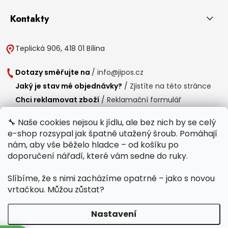
Kontakty
Teplická 906, 418 01 Bílina
Dotazy směřujte na
/
info@jipos.cz
Jaký je stav mé objednávky?
/
Zjistíte na této stránce
Chci reklamovat zboží
/
Reklamační formulář
Chci vrátit zboží do 14 dní
/
Formulář pro vrácení zboží
🔧 Naše cookies nejsou k jídlu, ale bez nich by se celý
e-shop rozsypal jak špatně utažený šroub. Pomáhají
Provozní doba
nám, aby vše běželo hladce – od košíku po
Po-Čt /
8:00 - 15:00
doporučení nářadí, které vám sedne do ruky.
Pá /
7:30 - 14:30
Slíbíme, že s nimi zacházíme opatrně – jako s novou
Polední přestávka /
11:00 - 11:30
vrtačkou. Můžou zůstat?
Nastavení
Copyright 2026
Jipos.cz
. Všechna práva vyhrazena.
Upravit nastavení