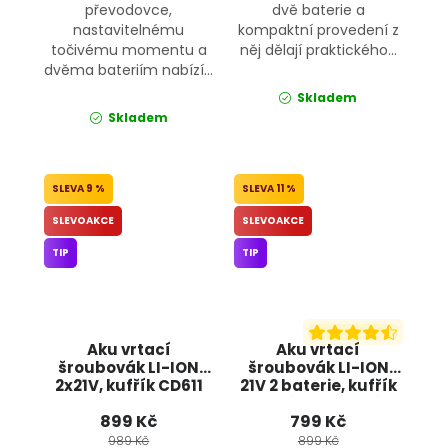
převodovce,
dvě baterie a
nastavitelnému
kompaktní provedení z
točivému momentu a
něj dělají praktického...
dvěma bateriím nabízí...
Skladem
Skladem
9 %
11 %
SLEVOAKCE
SLEVOAKCE
TIP
TIP
Aku vrtací
Aku vrtací
šroubovák LI-ION
šroubovák LI-ION
2x21V, kufřík CD611
21V 2 baterie, kufřík
BULLTECH
+ příslušenství
899 Kč
799 Kč
OD9010 ONDRAGON
989 Kč
899 Kč