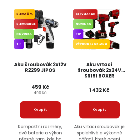
8 %
SLEVOAKCE
SLEVOAKCE
NOVINKA
NOVINKA
TIP
TIP
VÝPRODEJ SKLADU
Aku šroubovák 2x12V
Aku vrtací
R2299 JIPOS
šroubovák 2x24V
SR151 BOXER
459 Kč
1 432 Kč
499 Kč
Kompaktní rozměry,
Aku vrtací šroubovák je
dvě baterie a výkon
spolehlivé a výkonné
přesně tam, kde ho
nářadí, které ocení