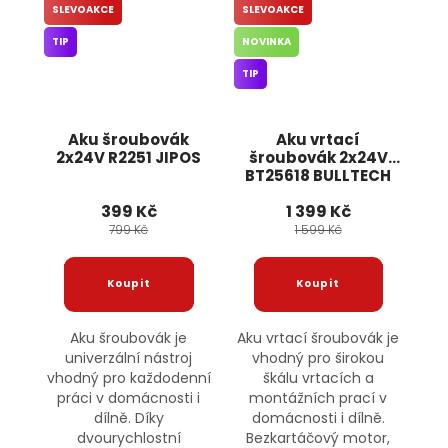
SLEVOAKCE
SLEVOAKCE
TIP
NOVINKA
TIP
Aku šroubovák
Aku vrtací
2x24V R2251 JIPOS
šroubovák 2x24V
BT25618 BULLTECH
399 Kč
1 399 Kč
799 Kč
1 599 Kč
Aku šroubovák je
Aku vrtací šroubovák je
univerzální nástroj
vhodný pro širokou
vhodný pro každodenní
škálu vrtacích a
práci v domácnosti i
montážních prací v
dílně. Díky
domácnosti i dílně.
dvourychlostní
Bezkartáčový motor,