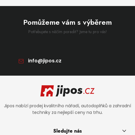
Pomůžeme vám s výběrem
Potřebujete s něčím poradit? Jsme tu pro vás!
info
@
jipos.cz
Zápatí
Jipos nabízí prodej kvalitního nářadí, autodoplňků a zahradní
techniky za nejlepší ceny na trhu.
Sledujte nás