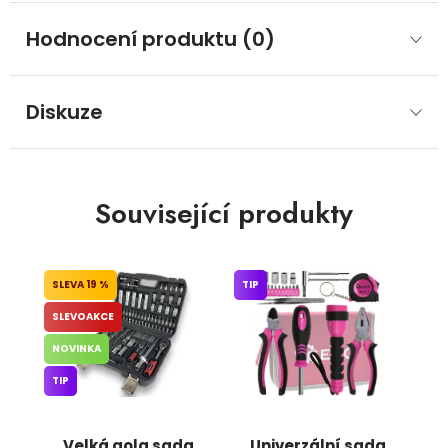
Hodnocení produktu (0)
Diskuze
Související produkty
19 %
TIP
SLEVOAKCE
NOVINKA
TIP
Velká gola sada
Univerzální sada