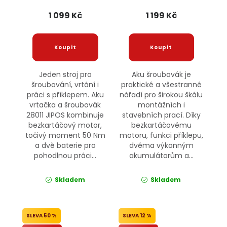
1 099 Kč
1 199 Kč
Jeden stroj pro
Aku šroubovák je
šroubování, vrtání i
praktické a všestranné
práci s příklepem. Aku
nářadí pro širokou škálu
vrtačka a šroubovák
montážních i
28011 JIPOS kombinuje
stavebních prací. Díky
bezkartáčový motor,
bezkartáčovému
točivý moment 50 Nm
motoru, funkci příklepu,
a dvě baterie pro
dvěma výkonným
pohodlnou práci...
akumulátorům a...
Skladem
Skladem
50 %
12 %