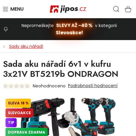
Přejít na obsah
Hled
N
SLEVY AŽ -40 %
Nepromeškejte
v kategorii
Slevoakce!
Slevoakce
Sady aku nářadí
Zahrada
Sada aku nářadí 6v1 v kufru
3x21V BT5219b ONDRAGON
Stavba a dům
Podrobnosti hodnocení
Neohodnoceno
Dílna
18 %
SLEVOAKCE
Domácnost
TIP
DOPRAVA ZDARMA