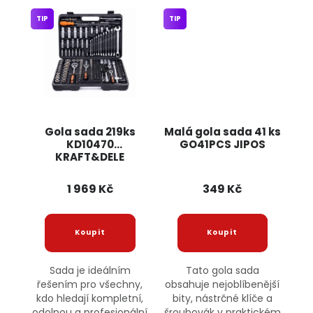
TIP
TIP
Gola sada 219ks
Malá gola sada 41 ks
KD10470
GO41PCS JIPOS
KRAFT&DELE
1 969 Kč
349 Kč
Sada je ideálním
Tato gola sada
řešením pro všechny,
obsahuje nejoblíbenější
kdo hledají kompletní,
bity, nástrčné klíče a
odolnou a profesionální
šroubovák v praktickém