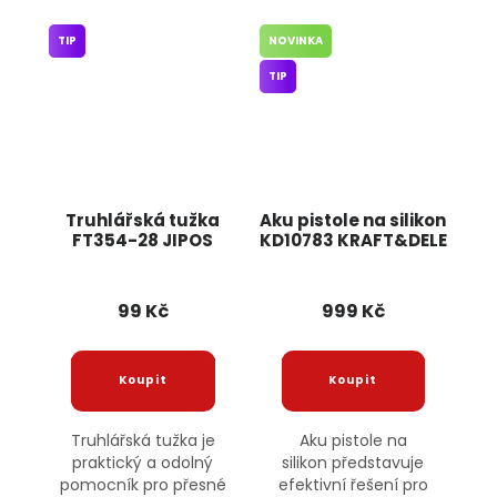
TIP
NOVINKA
TIP
Truhlářská tužka
Aku pistole na silikon
FT354-28 JIPOS
KD10783 KRAFT&DELE
99 Kč
999 Kč
Truhlářská tužka je
Aku pistole na
praktický a odolný
silikon představuje
pomocník pro přesné
efektivní řešení pro