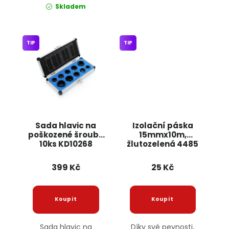
Skladem
TIP
TIP
Sada hlavic na
Izolační páska
poškozené šrouby
15mmx10m,
10ks KD10268
žlutozelená 4485
KRAFT&DELE
JIPOS
399 Kč
25 Kč
Sada hlavic na
Díky své pevnosti,