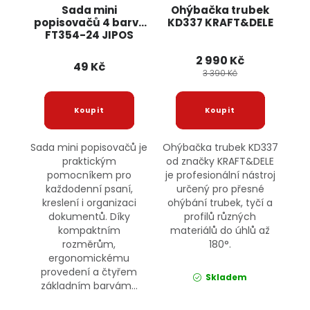
Sada mini
Ohýbačka trubek
popisovačů 4 barvy
KD337 KRAFT&DELE
FT354-24 JIPOS
2 990 Kč
49 Kč
3 390 Kč
Sada mini popisovačů je
Ohýbačka trubek KD337
praktickým
od značky KRAFT&DELE
pomocníkem pro
je profesionální nástroj
každodenní psaní,
určený pro přesné
kreslení i organizaci
ohýbání trubek, tyčí a
dokumentů. Díky
profilů různých
kompaktním
materiálů do úhlů až
rozměrům,
180°.
ergonomickému
provedení a čtyřem
Skladem
základním barvám...