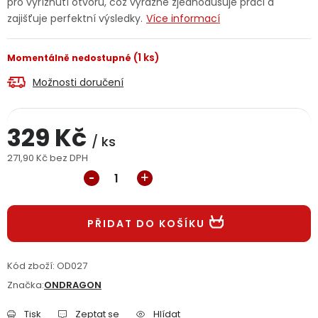
pro vyříznutí otvorů, což výrazně zjednodušuje práci a
Jaký je aktuální stav mé objednávky?
zajišťuje perfektní výsledky.
Více informací
Velkoobchodní spolupráce (B2B)
Prodejna nářadí
(1 ks)
Momentálně nedostupné
Možnosti doručení
Servis nářadí
Hodnocení obchodu
Doprava a platba
Váš zákaznický účet
Kontakt
329 Kč
/ ks
271,90 Kč bez DPH
PODPORA
Měrná cena:
Reklamační formulář
Odstoupení ve lhůtě 14 dní
PŘIDAT DO KOŠÍKU
Obchodní podmínky
Reklamační řád
Kód zboží:
OD027
Podmínky ochrany osobních údajů
Značka:
ONDRAGON
Tisk
Zeptat se
Hlídat