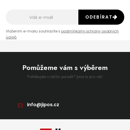
ODEBÍRAT
Vložením e-mailu souhlasíte s
podmínkami ochrany osobních
údajů
Pomůžeme vám s výběrem
Potřebujete s něčím poradit? Jsme tu pro vás!
info
@
jipos.cz
Zápatí