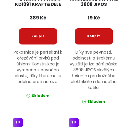
KD1091 KRAFT&DELE
3808 JIPOS
389 Kč
19 Kč
Pokosnice je perfektní k
Díky své pevnosti,
ořezávání prvků pod
odolnosti a širokému
úhlem. Konstrukce je
využití je izolační páska
vyrobena z pevného
3808 JIPOS skvělým
plastu, díky kterému je
řešením pro každého
odolná proti nárazu.
elektrikáře i domácího
kutila.
Skladem
Skladem
TIP
TIP