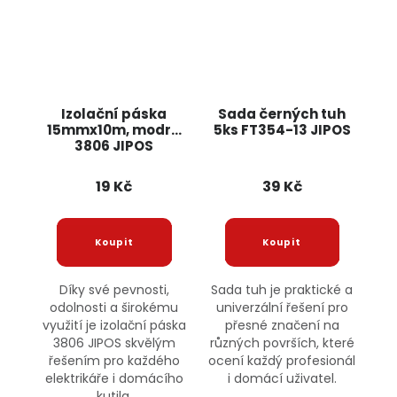
Izolační páska
Sada černých tuh
15mmx10m, modrá
5ks FT354-13 JIPOS
3806 JIPOS
19 Kč
39 Kč
Díky své pevnosti,
Sada tuh je praktické a
odolnosti a širokému
univerzální řešení pro
využití je izolační páska
přesné značení na
3806 JIPOS skvělým
různých površích, které
řešením pro každého
ocení každý profesionál
elektrikáře i domácího
i domácí uživatel.
kutila.