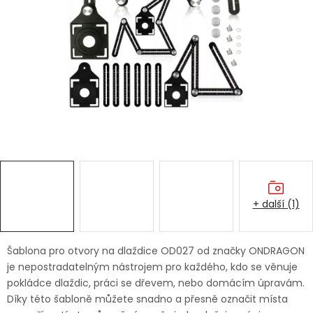
Dětská hřiště
Autodoplňky
Vánoce
Ochranné pomůcky
Fotovoltaika
+ další (1)
Výprodej
Značky
Šablona pro otvory na dlaždice OD027 od značky ONDRAGON
je nepostradatelným nástrojem pro každého, kdo se věnuje
pokládce dlaždic, práci se dřevem, nebo domácím úpravám.
Díky této šabloně můžete snadno a přesně označit místa