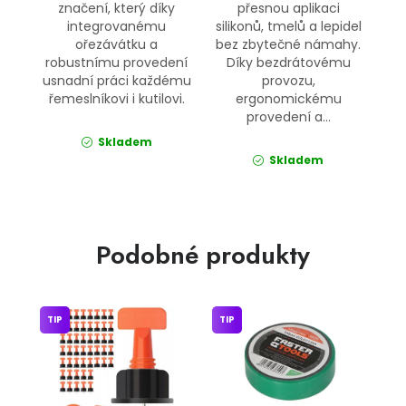
značení, který díky
přesnou aplikaci
integrovanému
silikonů, tmelů a lepidel
ořezávátku a
bez zbytečné námahy.
robustnímu provedení
Díky bezdrátovému
usnadní práci každému
provozu,
řemeslníkovi i kutilovi.
ergonomickému
provedení a...
Skladem
Skladem
Podobné produkty
TIP
TIP