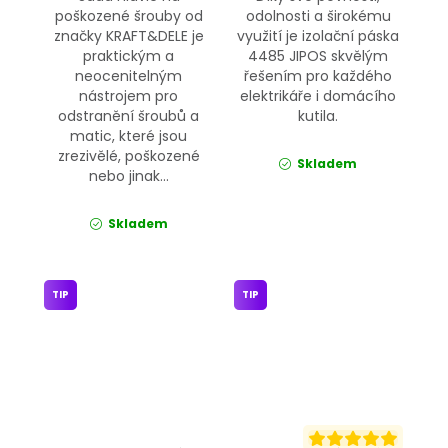
poškozené šrouby od
odolnosti a širokému
značky KRAFT&DELE je
využití je izolační páska
praktickým a
4485 JIPOS skvělým
neocenitelným
řešením pro každého
nástrojem pro
elektrikáře i domácího
odstranění šroubů a
kutila.
matic, které jsou
zrezivělé, poškozené
Skladem
nebo jinak...
Skladem
TIP
TIP