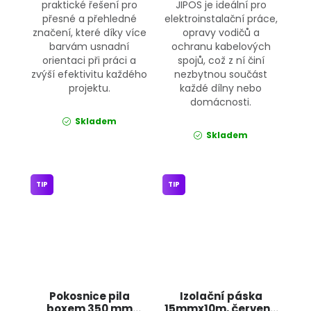
praktické řešení pro
JIPOS je ideální pro
přesné a přehledné
elektroinstalační práce,
značení, které díky více
opravy vodičů a
barvám usnadní
ochranu kabelových
orientaci při práci a
spojů, což z ní činí
zvýší efektivitu každého
nezbytnou součást
projektu.
každé dílny nebo
domácnosti.
Skladem
Skladem
TIP
TIP
Pokosnice pila
Izolační páska
boxem 350 mm
15mmx10m, červená