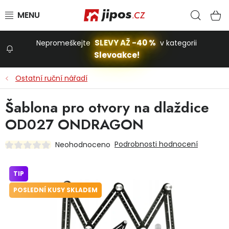
Přejít na obsah
Hled
N
SLEVY AŽ -40 %
Nepromeškejte
v kategorii
Slevoakce!
Slevoakce
Ostatní ruční nářadí
Zahrada
Šablona pro otvory na dlaždice
OD027 ONDRAGON
Stavba a dům
Podrobnosti hodnocení
Neohodnoceno
Dílna
TIP
POSLEDNÍ KUSY SKLADEM
Domácnost