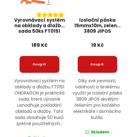
Vyrovnávací systém
Izolační páska
na obklady a dlažbu
15mmx10m, zelená
sada 50ks FT0151
3809 JIPOS
ONDRAGON
189 Kč
19 Kč
Vyrovnávací systém na
Díky své pevnosti,
obklady a dlažbu FT0151
odolnosti a širokému
ONDRAGON je praktická
využití je izolační páska
sada, která výrazně
3809 JIPOS skvělým
usnadňuje pokládání
řešením pro každého
obkladů a dlažby. Tato
elektrikáře i domácího
sada obsahuje 50 kusů
kutila.
zpětně použitelných...
Skladem