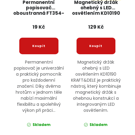
Permanentní
Magnetický držák
popisovač
ohebný s LED
oboustranná FT354-
osvětlením KD10190
30 JIPOS
KRAFT&DELE
19 Kč
129 Kč
Permanentní
Magnetický držák
popisovač je univerzální
ohebný s LED
a praktický pomocník
osvětlením KD10190
pro každodenní
KRAFT&DELE je praktický
značení. Díky dvěma
nástroj, který kombinuje
hrotům v jednom těle
magnetický držák s
nabízí maximální
ohebnou konstrukcí a
flexibilitu a spolehlivý
integrovaným LED
výkon při práci...
osvětlením.
Skladem
Skladem