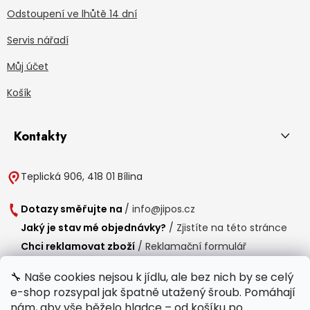
Odstoupení ve lhůtě 14 dní
Servis nářadí
Můj účet
Košík
Kontakty
Teplická 906, 418 01 Bílina
Dotazy směřujte na
/
info@jipos.cz
Jaký je stav mé objednávky?
/
Zjistíte na této stránce
Chci reklamovat zboží
/
Reklamační formulář
Chci vrátit zboží do 14 dní
/
Formulář pro vrácení zboží
🔧 Naše cookies nejsou k jídlu, ale bez nich by se celý
e-shop rozsypal jak špatně utažený šroub. Pomáhají
Provozní doba
nám, aby vše běželo hladce – od košíku po