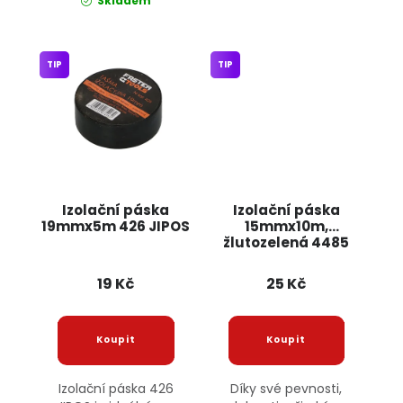
Skladem
TIP
TIP
Izolační páska
Izolační páska
19mmx5m 426 JIPOS
15mmx10m,
žlutozelená 4485
JIPOS
19 Kč
25 Kč
Izolační páska 426
Díky své pevnosti,