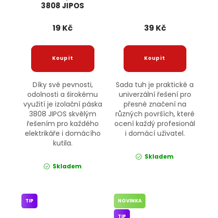
3808 JIPOS
19 Kč
39 Kč
Díky své pevnosti,
Sada tuh je praktické a
odolnosti a širokému
univerzální řešení pro
využití je izolační páska
přesné značení na
3808 JIPOS skvělým
různých površích, které
řešením pro každého
ocení každý profesionál
elektrikáře i domácího
i domácí uživatel.
kutila.
Skladem
Skladem
TIP
NOVINKA
TIP