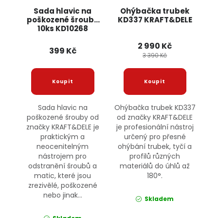
Sada hlavic na
Ohýbačka trubek
poškozené šrouby
KD337 KRAFT&DELE
10ks KD10268
KRAFT&DELE
2 990 Kč
399 Kč
3 390 Kč
Sada hlavic na
Ohýbačka trubek KD337
poškozené šrouby od
od značky KRAFT&DELE
značky KRAFT&DELE je
je profesionální nástroj
praktickým a
určený pro přesné
neocenitelným
ohýbání trubek, tyčí a
nástrojem pro
profilů různých
odstranění šroubů a
materiálů do úhlů až
matic, které jsou
180°.
zrezivělé, poškozené
nebo jinak...
Skladem