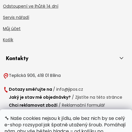
Odstoupení ve lhůtě 14 dní
Servis nářadí
Můj účet
Košík
Kontakty
Teplická 906, 418 01 Bílina
Dotazy směřujte na
/
info@jipos.cz
Jaký je stav mé objednávky?
/
Zjistíte na této stránce
Chci reklamovat zboží
/
Reklamační formulář
Chci vrátit zboží do 14 dní
/
Formulář pro vrácení zboží
🔧 Naše cookies nejsou k jídlu, ale bez nich by se celý
e-shop rozsypal jak špatně utažený šroub. Pomáhají
Provozní doba
nám, aby vše běželo hladce – od košíku po