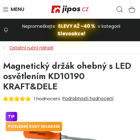
Přejít na obsah
Hled
N
SLEVY AŽ -40 %
Nepromeškejte
v kategorii
Slevoakce!
Slevoakce
Ostatní ruční nářadí
Zahrada
Magnetický držák ohebný s LED
osvětlením KD10190
Stavba a dům
KRAFT&DELE
Podrobnosti hodnocení
1 hodnocení
Dílna
TIP
Domácnost
POSLEDNÍ KUSY SKLADEM