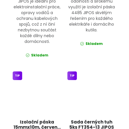
JIPOS je ideální pro
odolnosti a širokému
elektroinstalační práce,
využití je izolační páska
opravy vodičů a
4485 JIPOS skvělým
ochranu kabelových
řešením pro každého
spojů, což z ní činí
elektrikáře i domácího
nezbytnou součást
kutila.
každé dílny nebo
domácnosti.
Skladem
Skladem
TIP
TIP
Izolační páska
Sada černých tuh
15mmx10m, červená
5ks FT354-13 JIPOS