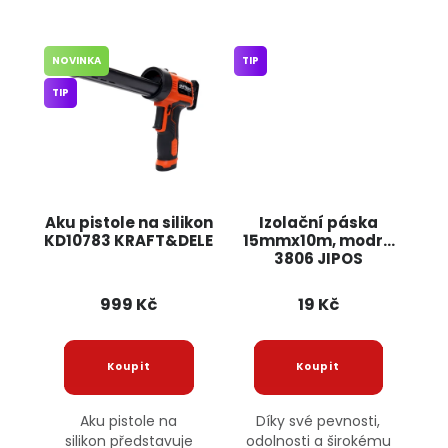
NOVINKA
TIP
TIP
Aku pistole na silikon
Izolační páska
KD10783 KRAFT&DELE
15mmx10m, modrá
3806 JIPOS
999 Kč
19 Kč
Aku pistole na
Díky své pevnosti,
silikon představuje
odolnosti a širokému