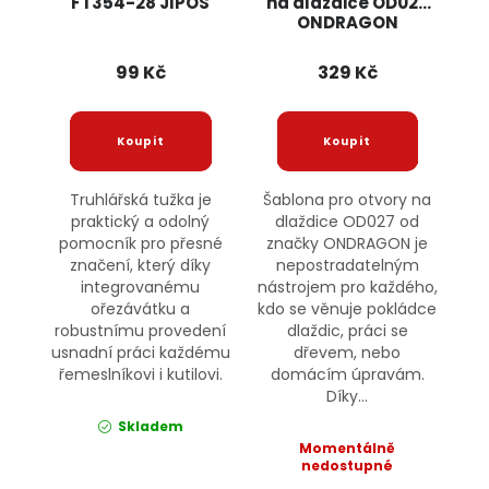
FT354-28 JIPOS
na dlaždice OD027
ONDRAGON
99 Kč
329 Kč
Truhlářská tužka je
Šablona pro otvory na
praktický a odolný
dlaždice OD027 od
pomocník pro přesné
značky ONDRAGON je
značení, který díky
nepostradatelným
integrovanému
nástrojem pro každého,
ořezávátku a
kdo se věnuje pokládce
robustnímu provedení
dlaždic, práci se
usnadní práci každému
dřevem, nebo
řemeslníkovi i kutilovi.
domácím úpravám.
Díky...
Skladem
Momentálně
nedostupné