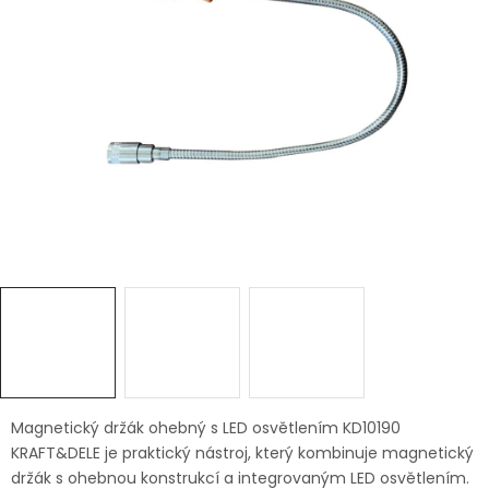
Dětská hřiště
Autodoplňky
Vánoce
Ochranné pomůcky
Fotovoltaika
Výprodej
Značky
Magnetický držák ohebný s LED osvětlením KD10190
KRAFT&DELE je praktický nástroj, který kombinuje magnetický
držák s ohebnou konstrukcí a integrovaným LED osvětlením.