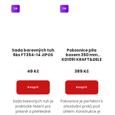
TIP
TIP
Sada barevných tuh
Pokosnice pila
6ks FT354-14 JIPOS
boxem 350 mm
KD1091 KRAFT&DELE
49 Kč
389 Kč
Sada barevných tuh je
Pokosnice je perfektní k
praktické řešení pro
ořezávání prvků pod
přesné a přehledné
úhlem. Konstrukce je