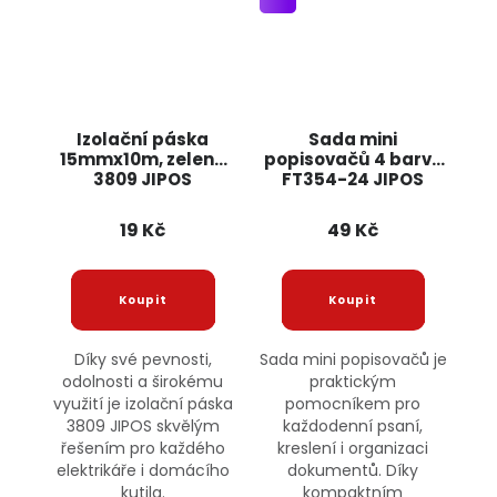
Izolační páska
Sada mini
15mmx10m, zelená
popisovačů 4 barvy
3809 JIPOS
FT354-24 JIPOS
19 Kč
49 Kč
Díky své pevnosti,
Sada mini popisovačů je
odolnosti a širokému
praktickým
využití je izolační páska
pomocníkem pro
3809 JIPOS skvělým
každodenní psaní,
řešením pro každého
kreslení i organizaci
elektrikáře i domácího
dokumentů. Díky
kutila.
kompaktním