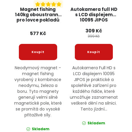
Magnet fishing
Autokamera full HD
140kg oboustranný
s LCD displejem
pro lovce pokladů
10095 JIPOS
KD10415 KRAFT&DELE
309 Kč
577 Kč
399 Kč
Neodymový magnet -
Autokamera Full HD s
magnet fishing
LCD displejem 10095
vyrobený z kombinace
JIPOS je praktické a
neodymu, železa a
spolehlivé zařízení pro
boru. Tyto magnety
každého řidiče, které
generují velmi silné
umožňuje zaznamenat
magnetické pole, které
veškeré dění na silnici.
se promítá do vysoké
Tento jízdní...
přitažlivé síly.
Skladem
Skladem