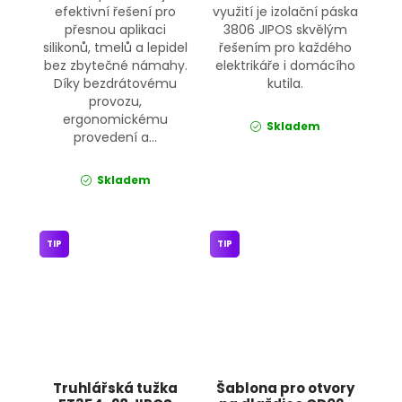
efektivní řešení pro
využití je izolační páska
přesnou aplikaci
3806 JIPOS skvělým
silikonů, tmelů a lepidel
řešením pro každého
bez zbytečné námahy.
elektrikáře i domácího
Díky bezdrátovému
kutila.
provozu,
ergonomickému
Skladem
provedení a...
Skladem
TIP
TIP
Truhlářská tužka
Šablona pro otvory