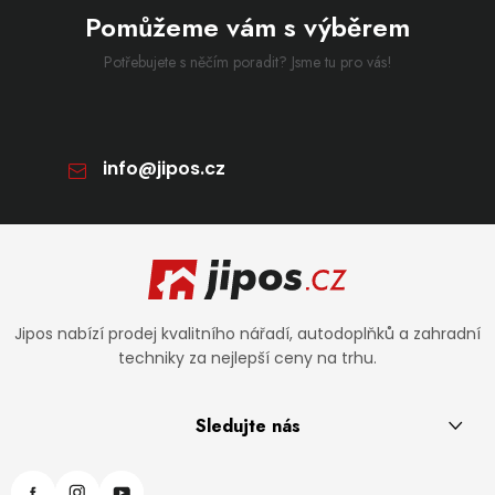
Pomůžeme vám s výběrem
Potřebujete s něčím poradit? Jsme tu pro vás!
info
@
jipos.cz
Zápatí
Jipos nabízí prodej kvalitního nářadí, autodoplňků a zahradní
techniky za nejlepší ceny na trhu.
Sledujte nás