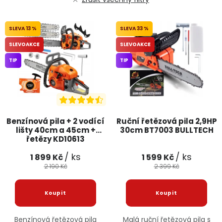
13 %
33 %
SLEVOAKCE
SLEVOAKCE
TIP
TIP
Benzínová pila + 2 vodící
Ruční řetězová pila 2,9HP
lišty 40cm a 45cm +
30cm BT7003 BULLTECH
řetězy KD10613
KRAFT&DELE
/ ks
/ ks
1 899 Kč
1 599 Kč
2 190 Kč
2 399 Kč
Benzínová řetězová pila
Malá ruční řetězová pila s