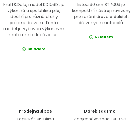
Kraft&Dele, model KD10613, je
lištou 30 cm BT7003 je
výkonná a spolehlivá pila,
kompaktní nástroj navržený
ideální pro různé druhy
pro řezání dřeva a dalších
práce s dřevem. Tento
dřevěných materiálů.
model je vybaven výkonným
motorem a dodává se...
Skladem
Skladem
Ovládací prvky výpisu
Prodejna Jipos
Dárek zdarma
Teplická 906, Bílina
k objednávce nad 1 000 Kč