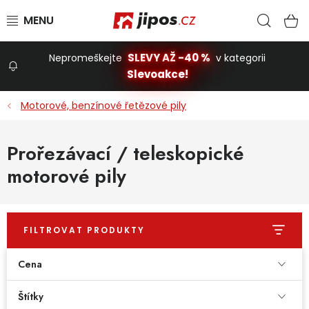
Přejít na obsah
Hled
N
SLEVY AŽ -40 %
Nepromeškejte
v kategorii
Slevoakce!
Slevoakce
Motorové, benzínové řetězové pily
Zahrada
Prořezávací / teleskopické
motorové pily
Stavba a dům
Dílna
FILTROVAT PRODUKTY
Cena
Domácnost
Štítky