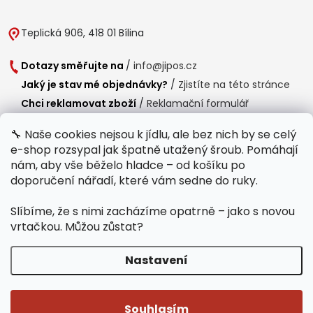
Teplická 906, 418 01 Bílina
Dotazy směřujte na
/
info@jipos.cz
Jaký je stav mé objednávky?
/
Zjistíte na této stránce
Chci reklamovat zboží
/
Reklamační formulář
Chci vrátit zboží do 14 dní
/
Formulář pro vrácení zboží
🔧 Naše cookies nejsou k jídlu, ale bez nich by se celý
e-shop rozsypal jak špatně utažený šroub. Pomáhají
Provozní doba
nám, aby vše běželo hladce – od košíku po
Po-Čt /
8:00 - 15:00
doporučení nářadí, které vám sedne do ruky.
Pá /
7:30 - 14:30
Slíbíme, že s nimi zacházíme opatrně – jako s novou
Polední přestávka /
11:00 - 11:30
vrtačkou. Můžou zůstat?
Nastavení
Copyright 2026
Jipos.cz
. Všechna práva vyhrazena.
Upravit nastavení
cookies
Souhlasím
Běží na Shoptet Premium
/
Webdesign mi-ma.cz
/