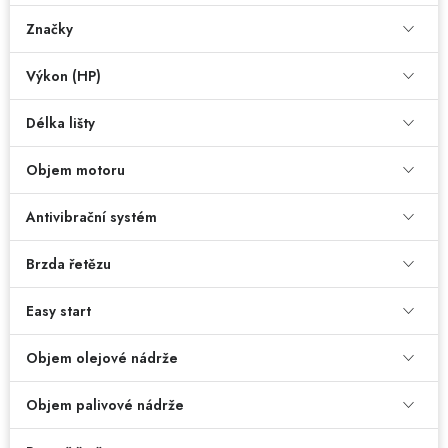
Dětská hřiště
Značky
Výkon (HP)
Autodoplňky
Délka lišty
Vánoce
Objem motoru
Ochranné pomůcky
Antivibrační systém
Fotovoltaika
Brzda řetězu
Výprodej
Easy start
Značky
Objem olejové nádrže
Objem palivové nádrže